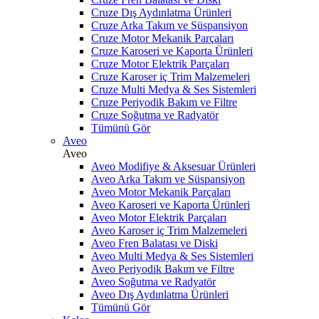
Cruze Dış Aydınlatma Ürünleri
Cruze Arka Takım ve Süspansiyon
Cruze Motor Mekanik Parçaları
Cruze Karoseri ve Kaporta Ürünleri
Cruze Motor Elektrik Parçaları
Cruze Karoser iç Trim Malzemeleri
Cruze Multi Medya & Ses Sistemleri
Cruze Periyodik Bakım ve Filtre
Cruze Soğutma ve Radyatör
Tümünü Gör
Aveo
Aveo
Aveo Modifiye & Aksesuar Ürünleri
Aveo Arka Takım ve Süspansiyon
Aveo Motor Mekanik Parçaları
Aveo Karoseri ve Kaporta Ürünleri
Aveo Motor Elektrik Parçaları
Aveo Karoser iç Trim Malzemeleri
Aveo Fren Balatası ve Diski
Aveo Multi Medya & Ses Sistemleri
Aveo Periyodik Bakım ve Filtre
Aveo Soğutma ve Radyatör
Aveo Dış Aydınlatma Ürünleri
Tümünü Gör