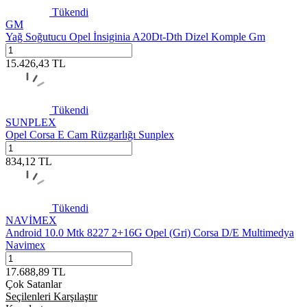
Tükendi
GM
Yağ Soğutucu Opel İnsiginia A20Dt-Dth Dizel Komple Gm
15.426,43
TL
Tükendi
SUNPLEX
Opel Corsa E Cam Rüzgarlığı Sunplex
834,12
TL
Tükendi
NAVİMEX
Android 10.0 Mtk 8227 2+16G Opel (Gri) Corsa D/E Multimedya
Navimex
17.688,89
TL
Çok Satanlar
Seçilenleri Karşılaştır