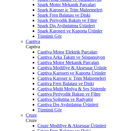
Spark Motor Mekanik Parçaları
Spark Karoser iç Trim Malzemeleri
Spark Fren Balatası ve Diski
Spark Periyodik Bakım ve Filtre
Spark Dış Aydınlatma Ürünleri
Spark Karoseri ve Kaporta Ürünler
Tümünü Gör
Captiva
Captiva
Captiva Motor Elektrik Parçaları
Captiva Arka Takım ve Süspansiyon
Captiva Motor Mekanik Parçaları
Captiva Modifiye & Aksesuar Ürünle
Captiva Karoseri ve Kaporta Ürünler
Captiva Karoser iç Trim Malzemeleri
Captiva Fren Balatası ve Diski
Captiva Multi Medya & Ses Sistemle
Captiva Periyodik Bakım ve Filtre
Captiva Soğutma ve Radyatör
Captiva Dış Aydınlatma Ürünleri
Tümünü Gör
Cruze
Cruze
Cruze Modifiye & Aksesuar Ürünleri
Cruze Fren Balatası ve Diski