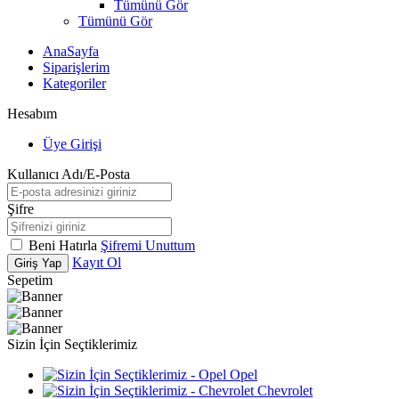
Tümünü Gör
Tümünü Gör
AnaSayfa
Siparişlerim
Kategoriler
Hesabım
Üye Girişi
Kullanıcı Adı/E-Posta
Şifre
Beni Hatırla
Şifremi Unuttum
Kayıt Ol
Giriş Yap
Sepetim
Sizin İçin Seçtiklerimiz
Opel
Chevrolet