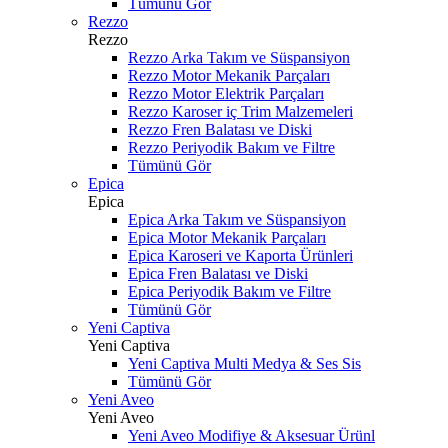
Tümünü Gör
Rezzo
Rezzo
Rezzo Arka Takım ve Süspansiyon
Rezzo Motor Mekanik Parçaları
Rezzo Motor Elektrik Parçaları
Rezzo Karoser iç Trim Malzemeleri
Rezzo Fren Balatası ve Diski
Rezzo Periyodik Bakım ve Filtre
Tümünü Gör
Epica
Epica
Epica Arka Takım ve Süspansiyon
Epica Motor Mekanik Parçaları
Epica Karoseri ve Kaporta Ürünleri
Epica Fren Balatası ve Diski
Epica Periyodik Bakım ve Filtre
Tümünü Gör
Yeni Captiva
Yeni Captiva
Yeni Captiva Multi Medya & Ses Sis
Tümünü Gör
Yeni Aveo
Yeni Aveo
Yeni Aveo Modifiye & Aksesuar Ürünl