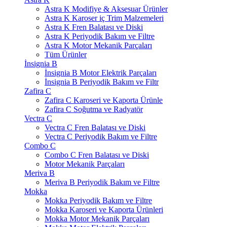
Astra K Modifiye & Aksesuar Ürünler
Astra K Karoser iç Trim Malzemeleri
Astra K Fren Balatası ve Diski
Astra K Periyodik Bakım ve Filtre
Astra K Motor Mekanik Parçaları
Tüm Ürünler
İnsignia B
İnsignia B Motor Elektrik Parçaları
İnsignia B Periyodik Bakım ve Filtr
Zafira C
Zafira C Karoseri ve Kaporta Ürünle
Zafira C Soğutma ve Radyatör
Vectra C
Vectra C Fren Balatası ve Diski
Vectra C Periyodik Bakım ve Filtre
Combo C
Combo C Fren Balatası ve Diski
Motor Mekanik Parçaları
Meriva B
Meriva B Periyodik Bakım ve Filtre
Mokka
Mokka Periyodik Bakım ve Filtre
Mokka Karoseri ve Kaporta Ürünleri
Mokka Motor Mekanik Parçaları