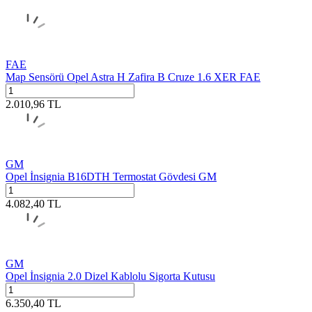
FAE
Map Sensörü Opel Astra H Zafira B Cruze 1.6 XER FAE
2.010,96
TL
GM
Opel İnsignia B16DTH Termostat Gövdesi GM
4.082,40
TL
GM
Opel İnsignia 2.0 Dizel Kablolu Sigorta Kutusu
6.350,40
TL