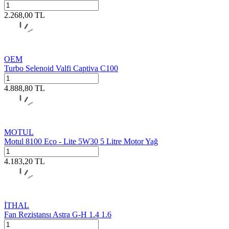
2.268,00
TL
OEM
Turbo Selenoid Valfi Captiva C100
4.888,80
TL
MOTUL
Motul 8100 Eco - Lite 5W30 5 Litre Motor Yağ
4.183,20
TL
İTHAL
Fan Rezistansı Astra G-H 1.4 1.6