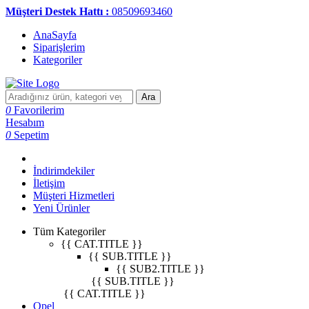
Müşteri Destek Hattı :
08509693460
AnaSayfa
Siparişlerim
Kategoriler
Ara
0
Favorilerim
Hesabım
0
Sepetim
İndirimdekiler
İletişim
Müşteri Hizmetleri
Yeni Ürünler
Tüm Kategoriler
{{ CAT.TITLE }}
{{ SUB.TITLE }}
{{ SUB2.TITLE }}
{{ SUB.TITLE }}
{{ CAT.TITLE }}
Opel