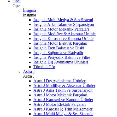
Opel
Opel
İnsignia
İnsignia
İnsignia Multi Medya & Ses Sisteml
İnsignia Arka Takım ve Süspansiyon
İnsignia Motor Mekanik Parçaları
İnsignia Modifiye & Aksesuar Ürünle
İnsignia Karoseri ve Kaporta Ürünle
İnsignia Motor Elektrik Parçaları
İnsignia Fren Balatası ve Diski
İnsignia Soğutma ve Radyatör
İnsignia Periyodik Bakım ve Filtre
İnsignia Dış Aydınlatma Ürünleri
Tümünü Gör
Astra J
Astra J
Astra J Dış Aydınlatma Ürünleri
Astra J Modifiye & Aksesuar Ürünler
Astra J Arka Takım ve Süspansiyon
Astra J Motor Mekanik Parçaları
Astra J Karoseri ve Kaporta Ürünler
Astra J Motor Elektrik Parçaları
Astra J Karoser İç Trim Malzemeler
Astra J Multi Medya & Ses Sistemle