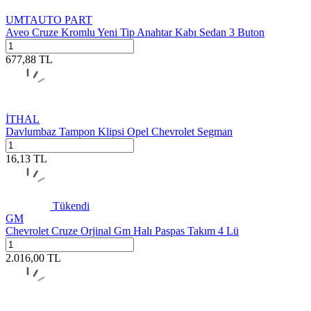
UMTAUTO PART
Aveo Cruze Kromlu Yeni Tip Anahtar Kabı Sedan 3 Buton
677,88
TL
İTHAL
Davlumbaz Tampon Klipsi Opel Chevrolet Segman
16,13
TL
Tükendi
GM
Chevrolet Cruze Orjinal Gm Halı Paspas Takım 4 Lü
2.016,00
TL