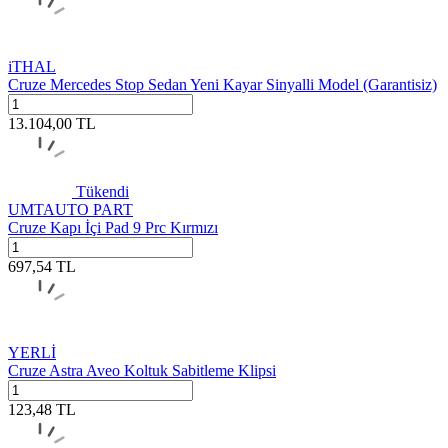
iTHAL
Cruze Mercedes Stop Sedan Yeni Kayar Sinyalli Model (Garantisiz)
13.104,00
TL
Tükendi
UMTAUTO PART
Cruze Kapı İçi Pad 9 Prc Kırmızı
697,54
TL
YERLİ
Cruze Astra Aveo Koltuk Sabitleme Klipsi
123,48
TL