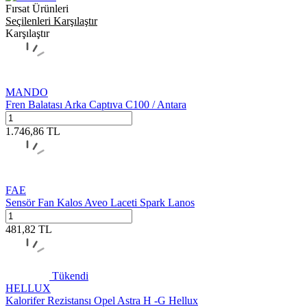
Fırsat Ürünleri
Seçilenleri Karşılaştır
Karşılaştır
MANDO
Fren Balatası Arka Captıva C100 / Antara
1.746,86
TL
FAE
Sensör Fan Kalos Aveo Laceti Spark Lanos
481,82
TL
Tükendi
HELLUX
Kalorifer Rezistansı Opel Astra H -G Hellux