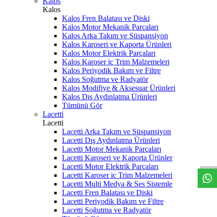
Kalos
Kalos
Kalos Fren Balatası ve Diski
Kalos Motor Mekanik Parçaları
Kalos Arka Takım ve Süspansiyon
Kalos Karoseri ve Kaporta Ürünleri
Kalos Motor Elektrik Parçaları
Kalos Karoser iç Trim Malzemeleri
Kalos Periyodik Bakım ve Filtre
Kalos Soğutma ve Radyatör
Kalos Modifiye & Aksesuar Ürünleri
Kalos Dış Aydınlatma Ürünleri
Tümünü Gör
Lacetti
Lacetti
Lacetti Arka Takım ve Süspansiyon
W
h
t
s
a
p
p
D
e
s
t
e
H
a
t
t
Lacetti Dış Aydınlatma Ürünleri
Lacetti Motor Mekanik Parçaları
Lacetti Karoseri ve Kaporta Ürünler
Lacetti Motor Elektrik Parçaları
Lacetti Karoser iç Trim Malzemeleri
Lacetti Multi Medya & Ses Sistemle
Lacetti Fren Balatası ve Diski
Lacetti Periyodik Bakım ve Filtre
Lacetti Soğutma ve Radyatör