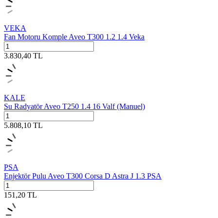
VEKA
Fan Motoru Komple Aveo T300 1.2 1.4 Veka
3.830,40
TL
KALE
Su Radyatör Aveo T250 1.4 16 Valf (Manuel)
5.808,10
TL
PSA
Enjektör Pulu Aveo T300 Corsa D Astra J 1.3 PSA
151,20
TL