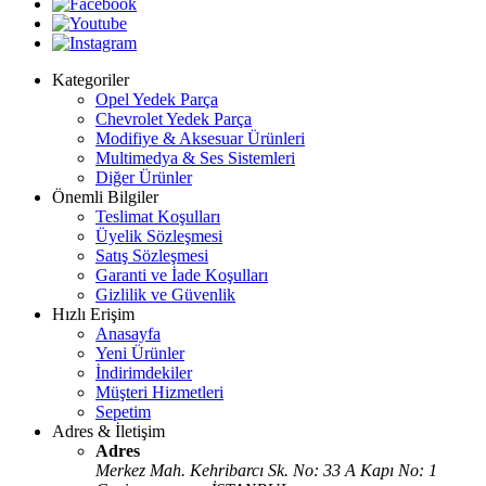
Kategoriler
Opel Yedek Parça
Chevrolet Yedek Parça
Modifiye & Aksesuar Ürünleri
Multimedya & Ses Sistemleri
Diğer Ürünler
Önemli Bilgiler
Teslimat Koşulları
Üyelik Sözleşmesi
Satış Sözleşmesi
Garanti ve İade Koşulları
Gizlilik ve Güvenlik
Hızlı Erişim
Anasayfa
Yeni Ürünler
İndirimdekiler
Müşteri Hizmetleri
Sepetim
Adres & İletişim
Adres
Merkez Mah. Kehribarcı Sk. No: 33 A Kapı No: 1