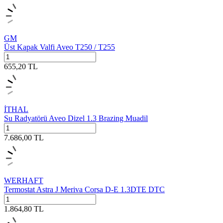
GM
Üst Kapak Valfi Aveo T250 / T255
655,20
TL
İTHAL
Su Radyatörü Aveo Dizel 1.3 Brazing Muadil
7.686,00
TL
WERHAFT
Termostat Astra J Meriva Corsa D-E 1.3DTE DTC
1.864,80
TL