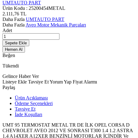
UMTAUTO PART
Ürün Kodu :
25200454METAL
2.111,76
TL
Daha Fazla
UMTAUTO PART
Daha Fazla
Aveo Motor Mekanik Parçaları
Adet
Sepete Ekle
Hemen Al
Beğen
Tükendi
Gelince Haber Ver
Listeye Ekle
Tavsiye Et
Yorum Yap
Fiyat Alarmı
Paylaş
Ürün Açıklaması
Ödeme Seçenekleri
Tavsiye Et
İade Koşulları
UMT 95 TERMOSTAT METAL TR DE İLK OPEL CORSA D
CHEVROLET AVEO 2012 VE SONRASI T300 1.4 1.2 ASTRA
1.4 A14XER A12XER BENZİNLİ MOTORLAR İÇİNDİR Ve