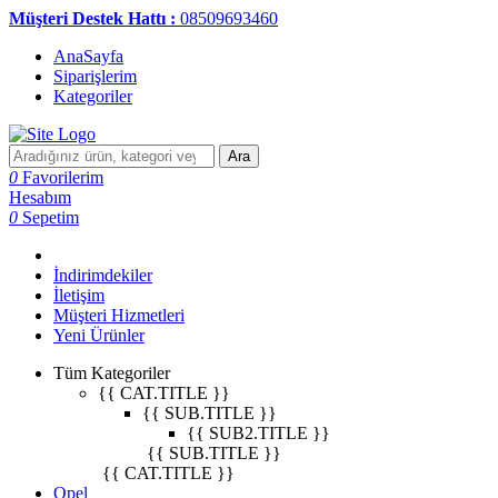
Müşteri Destek Hattı :
08509693460
AnaSayfa
Siparişlerim
Kategoriler
Ara
0
Favorilerim
Hesabım
0
Sepetim
İndirimdekiler
İletişim
Müşteri Hizmetleri
Yeni Ürünler
Tüm Kategoriler
{{ CAT.TITLE }}
{{ SUB.TITLE }}
{{ SUB2.TITLE }}
{{ SUB.TITLE }}
{{ CAT.TITLE }}
Opel