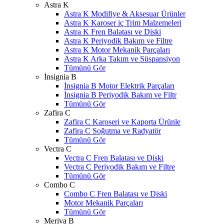
Astra K
Astra K Modifiye & Aksesuar Ürünler
Astra K Karoser iç Trim Malzemeleri
Astra K Fren Balatası ve Diski
Astra K Periyodik Bakım ve Filtre
Astra K Motor Mekanik Parçaları
Astra K Arka Takım ve Süspansiyon
Tümünü Gör
İnsignia B
İnsignia B Motor Elektrik Parçaları
İnsignia B Periyodik Bakım ve Filtr
Tümünü Gör
Zafira C
Zafira C Karoseri ve Kaporta Ürünle
Zafira C Soğutma ve Radyatör
Tümünü Gör
Vectra C
Vectra C Fren Balatası ve Diski
Vectra C Periyodik Bakım ve Filtre
Tümünü Gör
Combo C
Combo C Fren Balatası ve Diski
Motor Mekanik Parçaları
Tümünü Gör
Meriva B