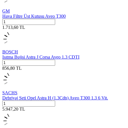
GM
Hava Filtre Üst Kutusu Aveo T300
1.713,60
TL
BOSCH
Isıtma Bujisi Astra J Corsa Aveo 1.3 CDTI
856,80
TL
SACHS
Debriyaj Seti Opel Astra H (1.3Cdtı) Aveo T300 1.3 6 Vit.
5.947,20
TL