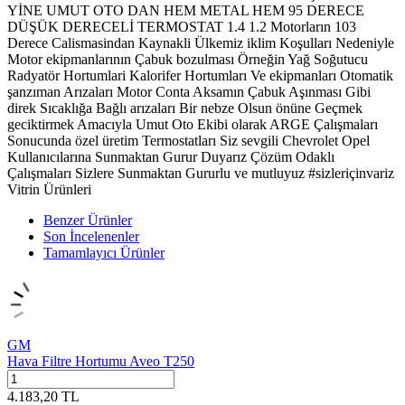
YİNE UMUT OTO DAN HEM METAL HEM 95 DERECE
DÜŞÜK DERECELİ TERMOSTAT 1.4 1.2 Motorların 103
Derece Calismasindan Kaynakli Ülkemiz iklim Koşulları Nedeniyle
Motor ekipmanlarının Çabuk bozulması Örneğin Yağ Soğutucu
Radyatör Hortumlari Kalorifer Hortumları Ve ekipmanları Otomatik
şanzıman Arızaları Motor Conta Aksamın Çabuk Aşınması Gibi
direk Sıcaklığa Bağlı arızaları Bir nebze Olsun önüne Geçmek
geciktirmek Amacıyla Umut Oto Ekibi olarak ARGE Çalışmaları
Sonucunda özel üretim Termostatları Siz sevgili Chevrolet Opel
Kullanıcılarına Sunmaktan Gurur Duyarız Çözüm Odaklı
Çalışmaları Sizlere Sunmaktan Gururlu ve mutluyuz #sizleriçinvariz
Vitrin Ürünleri
Benzer Ürünler
Son İncelenenler
Tamamlayıcı Ürünler
GM
Hava Filtre Hortumu Aveo T250
4.183,20
TL