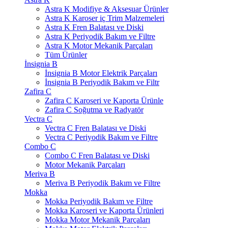
Astra K Modifiye & Aksesuar Ürünler
Astra K Karoser iç Trim Malzemeleri
Astra K Fren Balatası ve Diski
Astra K Periyodik Bakım ve Filtre
Astra K Motor Mekanik Parçaları
Tüm Ürünler
İnsignia B
İnsignia B Motor Elektrik Parçaları
İnsignia B Periyodik Bakım ve Filtr
Zafira C
Zafira C Karoseri ve Kaporta Ürünle
Zafira C Soğutma ve Radyatör
Vectra C
Vectra C Fren Balatası ve Diski
Vectra C Periyodik Bakım ve Filtre
Combo C
Combo C Fren Balatası ve Diski
Motor Mekanik Parçaları
Meriva B
Meriva B Periyodik Bakım ve Filtre
Mokka
Mokka Periyodik Bakım ve Filtre
Mokka Karoseri ve Kaporta Ürünleri
Mokka Motor Mekanik Parçaları