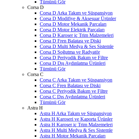
Tümünü Gör
Corsa D
Corsa D Arka Takım ve Süspansiyon
Corsa D Modifiye & Aksesuar Ürünler
Corsa D Motor Mekanik Parçaları
Corsa D Motor Elektrik Parçaları
Corsa D Karoser iç Trim Malzemeleri
Corsa D Fren Balatası ve Diski
Corsa D Multi Medya & Ses Sistemle
Corsa D Soğutma ve Radyatör
Corsa D Periyodik Bakım ve Filtre
Corsa D Dış Aydınlatma Ürünleri
Tümünü Gör
Corsa C
Corsa C Arka Takım ve Süspansiyon
Corsa C Fren Balatası ve Diski
Corsa C Periyodik Bakım ve Filtre
Corsa C Dış Aydınlatma Ürünleri
Tümünü Gör
Astra H
Astra H Arka Takım ve Süspansiyon
Astra H Karoseri ve Kaporta Ürünler
Astra H Karoser iç Trim Malzemeleri
Astra H Multi Medya & Ses Sistemle
Astra H Motor Mekanik Parçaları