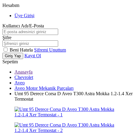
Hesabım
Üye Girişi
Kullanıcı Adı/E-Posta
Şifre
Beni Hatırla
Şifremi Unuttum
Kayıt Ol
Giriş Yap
Sepetim
Anasayfa
Chevrolet
Aveo
Aveo Motor Mekanik Parçaları
Umt 95 Derece Corsa D Aveo T300 Astra Mokka 1.2-1.4 Xer
Termostat