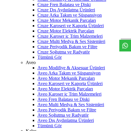
Cruze Fren Balatası ve Diski
Cruze Dış Aydınlatma Ürünleri
Cruze Arka Takım ve Süspansiyon
Cruze Motor Mekanik Parçaları
W
h
t
s
a
p
p
D
e
s
t
e
H
a
t
t
Cruze Karoseri ve Kaporta Ürünleri
Cruze Motor Elektrik Parçaları
Cruze Karoser iç Trim Malzemeleri
Cruze Multi Medya & Ses Sistemleri
Cruze Periyodik Bakım ve Filtre
Cruze Soğutma ve Radyatör
Tümünü Gör
Aveo
Aveo Modifiye & Aksesuar Ürünleri
Aveo Arka Takım ve Süspansiyon
Aveo Motor Mekanik Parçaları
Aveo Karoseri ve Kaporta Ürünleri
Aveo Motor Elektrik Parçaları
Aveo Karoser iç Trim Malzemeleri
Aveo Fren Balatası ve Diski
Aveo Multi Medya & Ses Sistemleri
Aveo Periyodik Bakım ve Filtre
Aveo Soğutma ve Radyatör
Aveo Dış Aydınlatma Ürünleri
Tümünü Gör
Kalos