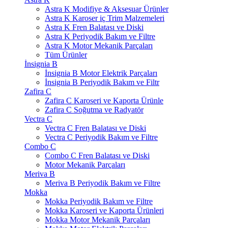
Astra K Modifiye & Aksesuar Ürünler
Astra K Karoser iç Trim Malzemeleri
Astra K Fren Balatası ve Diski
Astra K Periyodik Bakım ve Filtre
Astra K Motor Mekanik Parçaları
Tüm Ürünler
İnsignia B
İnsignia B Motor Elektrik Parçaları
İnsignia B Periyodik Bakım ve Filtr
Zafira C
Zafira C Karoseri ve Kaporta Ürünle
Zafira C Soğutma ve Radyatör
Vectra C
Vectra C Fren Balatası ve Diski
Vectra C Periyodik Bakım ve Filtre
Combo C
Combo C Fren Balatası ve Diski
Motor Mekanik Parçaları
Meriva B
Meriva B Periyodik Bakım ve Filtre
Mokka
Mokka Periyodik Bakım ve Filtre
Mokka Karoseri ve Kaporta Ürünleri
Mokka Motor Mekanik Parçaları