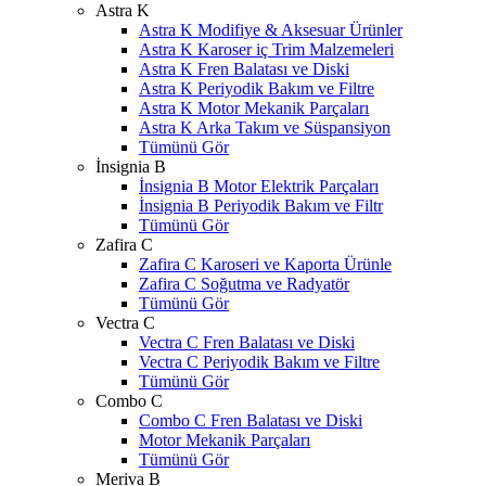
Astra K
Astra K Modifiye & Aksesuar Ürünler
Astra K Karoser iç Trim Malzemeleri
Astra K Fren Balatası ve Diski
Astra K Periyodik Bakım ve Filtre
Astra K Motor Mekanik Parçaları
Astra K Arka Takım ve Süspansiyon
Tümünü Gör
İnsignia B
İnsignia B Motor Elektrik Parçaları
İnsignia B Periyodik Bakım ve Filtr
Tümünü Gör
Zafira C
Zafira C Karoseri ve Kaporta Ürünle
Zafira C Soğutma ve Radyatör
Tümünü Gör
Vectra C
Vectra C Fren Balatası ve Diski
Vectra C Periyodik Bakım ve Filtre
Tümünü Gör
Combo C
Combo C Fren Balatası ve Diski
Motor Mekanik Parçaları
Tümünü Gör
Meriva B