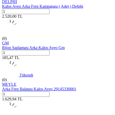
DELPHI
Kalos Aveo Arka Fren Kampanası ( Adet ) Delphi
2.520,00
TL
(0)
GM
Bijon Saplaması Arka Kalos Aveo Gm
185,47
TL
Tükendi
(0)
MEYLE
Arka Fren Balatası Kalos Aveo 29145330001
1.629,94
TL