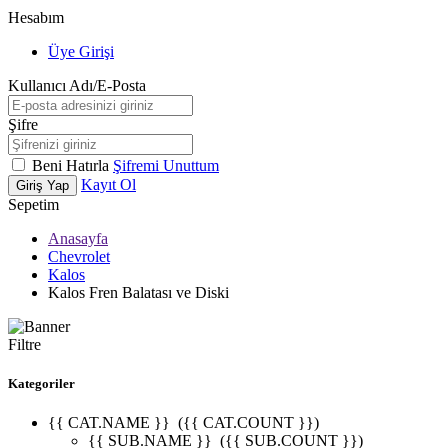
Hesabım
Üye Girişi
Kullanıcı Adı/E-Posta
Şifre
Beni Hatırla
Şifremi Unuttum
Kayıt Ol
Giriş Yap
Sepetim
Anasayfa
Chevrolet
Kalos
Kalos Fren Balatası ve Diski
Filtre
Kategoriler
{{ CAT.NAME }}
({{ CAT.COUNT }})
{{ SUB.NAME }}
({{ SUB.COUNT }})