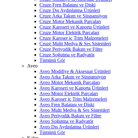
Cruze Fren Balatası ve Diski
Cruze Dış Aydınlatma Ürünleri
Cruze Arka Takım ve Süspansiyon
Cruze Motor Mekanik Parçaları
Cruze Karoseri ve Kaporta Ürünleri
Cruze Motor Elektrik Parçaları
Cruze Karoser iç Trim Malzemeleri
Cruze Multi Medya & Ses Sistemleri
Cruze Periyodik Bakım ve Filtre
Cruze Soğutma ve Radyatör
Tümünü Gör
Aveo
Aveo Modifiye & Aksesuar Ürünleri
Aveo Arka Takım ve Süspansiyon
Aveo Motor Mekanik Parçaları
Aveo Karoseri ve Kaporta Ürünleri
Aveo Motor Elektrik Parçaları
Aveo Karoser iç Trim Malzemeleri
Aveo Fren Balatası ve Diski
Aveo Multi Medya & Ses Sistemleri
Aveo Periyodik Bakım ve Filtre
Aveo Soğutma ve Radyatör
Aveo Dış Aydınlatma Ürünleri
Tümünü Gör
Kalos