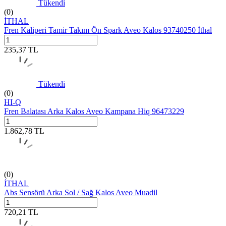
Tükendi
(0)
İTHAL
Fren Kaliperi Tamir Takım Ön Spark Aveo Kalos 93740250 İthal
235,37
TL
Tükendi
(0)
HI-Q
Fren Balatası Arka Kalos Aveo Kampana Hiq 96473229
1.862,78
TL
(0)
İTHAL
Abs Sensörü Arka Sol / Sağ Kalos Aveo Muadil
720,21
TL