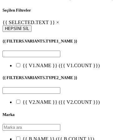
Seçilen Filtreler
{{ SELECTED.TEXT }} ×
HEPSİNİ SİL
{{ FILTERS.VARIANTS.TYPE1_NAME }}
{{ V1.NAME }}
({{ V1.COUNT }})
{{ FILTERS.VARIANTS.TYPE2_NAME }}
{{ V2.NAME }}
({{ V2.COUNT }})
Marka
{{ B.NAME }}
({{ B.COUNT }})