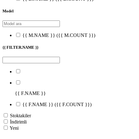
Model
{{ M.NAME }}
({{ M.COUNT }})
{{ FILTER.NAME }}
{{ F.NAME }}
{{ F.NAME }}
({{ F.COUNT }})
Stoktakiler
İndirimli
Yeni