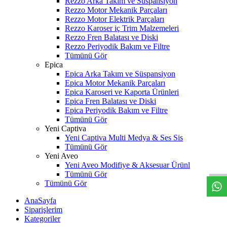
Rezzo Arka Takım ve Süspansiyon
Rezzo Motor Mekanik Parçaları
Rezzo Motor Elektrik Parçaları
Rezzo Karoser iç Trim Malzemeleri
Rezzo Fren Balatası ve Diski
Rezzo Periyodik Bakım ve Filtre
Tümünü Gör
Epica
Epica Arka Takım ve Süspansiyon
Epica Motor Mekanik Parçaları
Epica Karoseri ve Kaporta Ürünleri
Epica Fren Balatası ve Diski
Epica Periyodik Bakım ve Filtre
Tümünü Gör
Yeni Captiva
Yeni Captiva Multi Medya & Ses Sis
W
h
t
s
a
p
p
D
e
s
t
e
H
a
t
t
Tümünü Gör
Yeni Aveo
Yeni Aveo Modifiye & Aksesuar Ürünl
Tümünü Gör
Tümünü Gör
AnaSayfa
Siparişlerim
Kategoriler