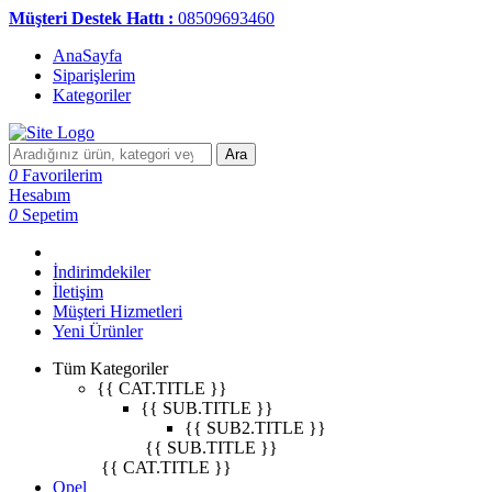
Müşteri Destek Hattı :
08509693460
AnaSayfa
Siparişlerim
Kategoriler
Ara
0
Favorilerim
Hesabım
0
Sepetim
İndirimdekiler
İletişim
Müşteri Hizmetleri
Yeni Ürünler
Tüm Kategoriler
{{ CAT.TITLE }}
{{ SUB.TITLE }}
{{ SUB2.TITLE }}
{{ SUB.TITLE }}
{{ CAT.TITLE }}
Opel