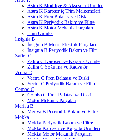
Astra K Modifiye & Aksesuar Ürünler
Astra K Karoser iç Trim Malzemeleri
Astra K Fren Balatası ve Diski
Astra K Periyodik Bakım ve Filtre
Astra K Motor Mekanik Parçaları
Tüm Ürünler
İnsignia B
İnsignia B Motor Elektrik Parçaları
İnsignia B Periyodik Bakım ve Filtr
Zafira C
Zafira C Karoseri ve Kaporta Ürünle
Zafira C Soğutma ve Radyatör
Vectra C
Vectra C Fren Balatası ve Diski
Vectra C Periyodik Bakım ve Filtre
Combo C
Combo C Fren Balatası ve Diski
Motor Mekanik Parçaları
Meriva B
Meriva B Periyodik Bakım ve Filtre
Mokka
Mokka Periyodik Bakım ve Filtre
Mokka Karoseri ve Kaporta Ürünleri
Mokka Motor Mekanik Parçaları