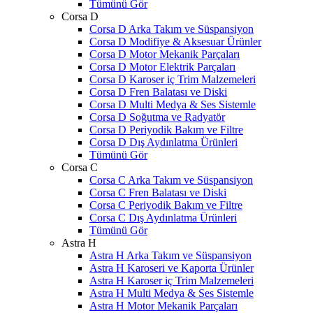
Tümünü Gör
Corsa D
Corsa D Arka Takım ve Süspansiyon
Corsa D Modifiye & Aksesuar Ürünler
Corsa D Motor Mekanik Parçaları
Corsa D Motor Elektrik Parçaları
Corsa D Karoser iç Trim Malzemeleri
Corsa D Fren Balatası ve Diski
Corsa D Multi Medya & Ses Sistemle
Corsa D Soğutma ve Radyatör
Corsa D Periyodik Bakım ve Filtre
Corsa D Dış Aydınlatma Ürünleri
Tümünü Gör
Corsa C
Corsa C Arka Takım ve Süspansiyon
Corsa C Fren Balatası ve Diski
Corsa C Periyodik Bakım ve Filtre
Corsa C Dış Aydınlatma Ürünleri
Tümünü Gör
Astra H
Astra H Arka Takım ve Süspansiyon
Astra H Karoseri ve Kaporta Ürünler
Astra H Karoser iç Trim Malzemeleri
Astra H Multi Medya & Ses Sistemle
Astra H Motor Mekanik Parçaları