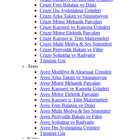
Cruze Fren Balatası ve Diski
Cruze Dış Aydınlatma Ürünleri
Cruze Arka Takım ve Süspansiyon
Cruze Motor Mekanik Parçaları
Cruze Karoseri ve Kaporta Ürünleri
Cruze Motor Elektrik Parçaları
Cruze Karoser iç Trim Malzemeleri
Cruze Multi Medya & Ses Sistemleri
Cruze Periyodik Bakım ve Filtre
Cruze Soğutma ve Radyatör
Tümünü Gör
Aveo
Aveo Modifiye & Aksesuar Ürünleri
Aveo Arka Takım ve Süspansiyon
Aveo Motor Mekanik Parçaları
Aveo Karoseri ve Kaporta Ürünleri
Aveo Motor Elektrik Parçaları
Aveo Karoser iç Trim Malzemeleri
Aveo Fren Balatası ve Diski
Aveo Multi Medya & Ses Sistemleri
Aveo Periyodik Bakım ve Filtre
Aveo Soğutma ve Radyatör
Aveo Dış Aydınlatma Ürünleri
Tümünü Gör
Kalos