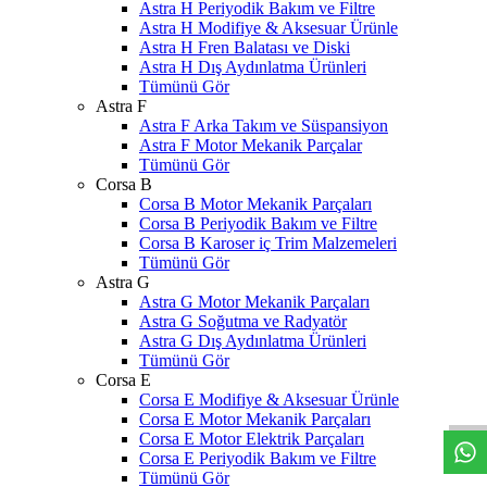
Astra H Periyodik Bakım ve Filtre
Astra H Modifiye & Aksesuar Ürünle
Astra H Fren Balatası ve Diski
Astra H Dış Aydınlatma Ürünleri
Tümünü Gör
Astra F
Astra F Arka Takım ve Süspansiyon
Astra F Motor Mekanik Parçalar
Tümünü Gör
Corsa B
Corsa B Motor Mekanik Parçaları
Corsa B Periyodik Bakım ve Filtre
Corsa B Karoser iç Trim Malzemeleri
Tümünü Gör
Astra G
Astra G Motor Mekanik Parçaları
Astra G Soğutma ve Radyatör
Astra G Dış Aydınlatma Ürünleri
Tümünü Gör
W
h
t
s
a
p
p
D
e
s
t
e
H
a
t
t
Corsa E
Corsa E Modifiye & Aksesuar Ürünle
Corsa E Motor Mekanik Parçaları
Corsa E Motor Elektrik Parçaları
Corsa E Periyodik Bakım ve Filtre
Tümünü Gör