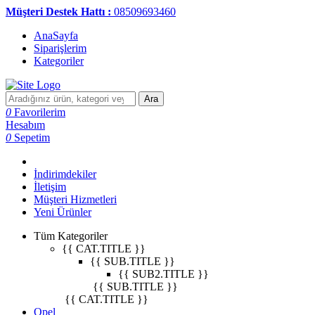
Müşteri Destek Hattı :
08509693460
AnaSayfa
Siparişlerim
Kategoriler
Ara
0
Favorilerim
Hesabım
0
Sepetim
İndirimdekiler
İletişim
Müşteri Hizmetleri
Yeni Ürünler
Tüm Kategoriler
{{ CAT.TITLE }}
{{ SUB.TITLE }}
{{ SUB2.TITLE }}
{{ SUB.TITLE }}
{{ CAT.TITLE }}
Opel