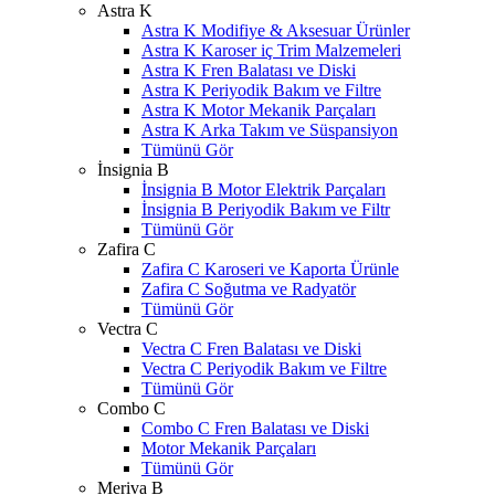
Astra K
Astra K Modifiye & Aksesuar Ürünler
Astra K Karoser iç Trim Malzemeleri
Astra K Fren Balatası ve Diski
Astra K Periyodik Bakım ve Filtre
Astra K Motor Mekanik Parçaları
Astra K Arka Takım ve Süspansiyon
Tümünü Gör
İnsignia B
İnsignia B Motor Elektrik Parçaları
İnsignia B Periyodik Bakım ve Filtr
Tümünü Gör
Zafira C
Zafira C Karoseri ve Kaporta Ürünle
Zafira C Soğutma ve Radyatör
Tümünü Gör
Vectra C
Vectra C Fren Balatası ve Diski
Vectra C Periyodik Bakım ve Filtre
Tümünü Gör
Combo C
Combo C Fren Balatası ve Diski
Motor Mekanik Parçaları
Tümünü Gör
Meriva B