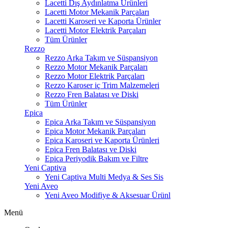
Lacetti Dış Aydınlatma Ürünleri
Lacetti Motor Mekanik Parçaları
Lacetti Karoseri ve Kaporta Ürünler
Lacetti Motor Elektrik Parçaları
Tüm Ürünler
Rezzo
Rezzo Arka Takım ve Süspansiyon
Rezzo Motor Mekanik Parçaları
Rezzo Motor Elektrik Parçaları
Rezzo Karoser iç Trim Malzemeleri
Rezzo Fren Balatası ve Diski
Tüm Ürünler
Epica
Epica Arka Takım ve Süspansiyon
Epica Motor Mekanik Parçaları
Epica Karoseri ve Kaporta Ürünleri
Epica Fren Balatası ve Diski
Epica Periyodik Bakım ve Filtre
Yeni Captiva
Yeni Captiva Multi Medya & Ses Sis
Yeni Aveo
Yeni Aveo Modifiye & Aksesuar Ürünl
Menü