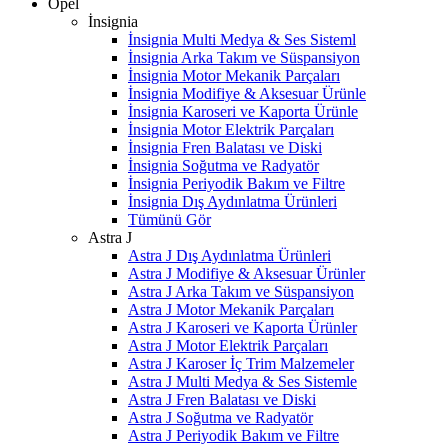
Opel
İnsignia
İnsignia Multi Medya & Ses Sisteml
İnsignia Arka Takım ve Süspansiyon
İnsignia Motor Mekanik Parçaları
İnsignia Modifiye & Aksesuar Ürünle
İnsignia Karoseri ve Kaporta Ürünle
İnsignia Motor Elektrik Parçaları
İnsignia Fren Balatası ve Diski
İnsignia Soğutma ve Radyatör
İnsignia Periyodik Bakım ve Filtre
İnsignia Dış Aydınlatma Ürünleri
Tümünü Gör
Astra J
Astra J Dış Aydınlatma Ürünleri
Astra J Modifiye & Aksesuar Ürünler
Astra J Arka Takım ve Süspansiyon
Astra J Motor Mekanik Parçaları
Astra J Karoseri ve Kaporta Ürünler
Astra J Motor Elektrik Parçaları
Astra J Karoser İç Trim Malzemeler
Astra J Multi Medya & Ses Sistemle
Astra J Fren Balatası ve Diski
Astra J Soğutma ve Radyatör
Astra J Periyodik Bakım ve Filtre