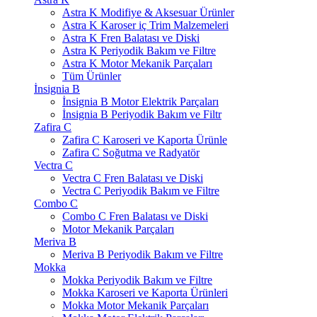
Astra K Modifiye & Aksesuar Ürünler
Astra K Karoser iç Trim Malzemeleri
Astra K Fren Balatası ve Diski
Astra K Periyodik Bakım ve Filtre
Astra K Motor Mekanik Parçaları
Tüm Ürünler
İnsignia B
İnsignia B Motor Elektrik Parçaları
İnsignia B Periyodik Bakım ve Filtr
Zafira C
Zafira C Karoseri ve Kaporta Ürünle
Zafira C Soğutma ve Radyatör
Vectra C
Vectra C Fren Balatası ve Diski
Vectra C Periyodik Bakım ve Filtre
Combo C
Combo C Fren Balatası ve Diski
Motor Mekanik Parçaları
Meriva B
Meriva B Periyodik Bakım ve Filtre
Mokka
Mokka Periyodik Bakım ve Filtre
Mokka Karoseri ve Kaporta Ürünleri
Mokka Motor Mekanik Parçaları