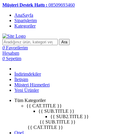
Müşteri Destek Hattı :
08509693460
AnaSayfa
Siparişlerim
Kategoriler
Ara
0
Favorilerim
Hesabım
0
Sepetim
İndirimdekiler
İletişim
Müşteri Hizmetleri
Yeni Ürünler
Tüm Kategoriler
{{ CAT.TITLE }}
{{ SUB.TITLE }}
{{ SUB2.TITLE }}
{{ SUB.TITLE }}
{{ CAT.TITLE }}
Opel