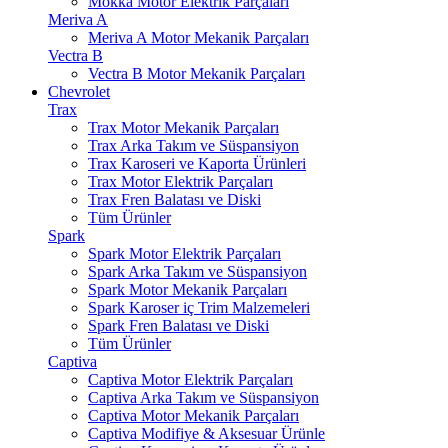
Mokka Motor Elektrik Parçaları
Meriva A
Meriva A Motor Mekanik Parçaları
Vectra B
Vectra B Motor Mekanik Parçaları
Chevrolet
Trax
Trax Motor Mekanik Parçaları
Trax Arka Takım ve Süspansiyon
Trax Karoseri ve Kaporta Ürünleri
Trax Motor Elektrik Parçaları
Trax Fren Balatası ve Diski
Tüm Ürünler
Spark
Spark Motor Elektrik Parçaları
Spark Arka Takım ve Süspansiyon
Spark Motor Mekanik Parçaları
Spark Karoser iç Trim Malzemeleri
Spark Fren Balatası ve Diski
Tüm Ürünler
Captiva
Captiva Motor Elektrik Parçaları
Captiva Arka Takım ve Süspansiyon
Captiva Motor Mekanik Parçaları
Captiva Modifiye & Aksesuar Ürünle