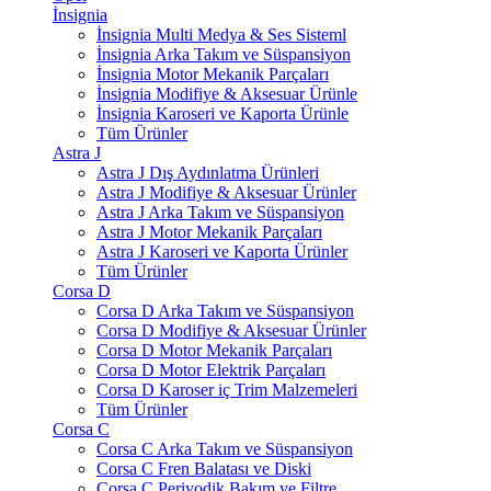
İnsignia
İnsignia Multi Medya & Ses Sisteml
İnsignia Arka Takım ve Süspansiyon
İnsignia Motor Mekanik Parçaları
İnsignia Modifiye & Aksesuar Ürünle
İnsignia Karoseri ve Kaporta Ürünle
Tüm Ürünler
Astra J
Astra J Dış Aydınlatma Ürünleri
Astra J Modifiye & Aksesuar Ürünler
Astra J Arka Takım ve Süspansiyon
Astra J Motor Mekanik Parçaları
Astra J Karoseri ve Kaporta Ürünler
Tüm Ürünler
Corsa D
Corsa D Arka Takım ve Süspansiyon
Corsa D Modifiye & Aksesuar Ürünler
Corsa D Motor Mekanik Parçaları
Corsa D Motor Elektrik Parçaları
Corsa D Karoser iç Trim Malzemeleri
Tüm Ürünler
Corsa C
Corsa C Arka Takım ve Süspansiyon
Corsa C Fren Balatası ve Diski
Corsa C Periyodik Bakım ve Filtre