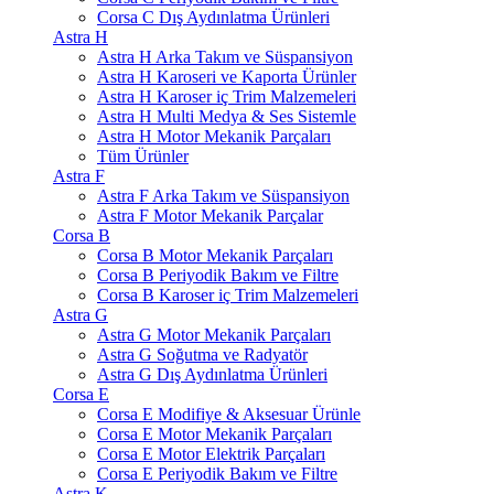
Corsa C Dış Aydınlatma Ürünleri
Astra H
Astra H Arka Takım ve Süspansiyon
Astra H Karoseri ve Kaporta Ürünler
Astra H Karoser iç Trim Malzemeleri
Astra H Multi Medya & Ses Sistemle
Astra H Motor Mekanik Parçaları
Tüm Ürünler
Astra F
Astra F Arka Takım ve Süspansiyon
Astra F Motor Mekanik Parçalar
Corsa B
Corsa B Motor Mekanik Parçaları
Corsa B Periyodik Bakım ve Filtre
Corsa B Karoser iç Trim Malzemeleri
Astra G
Astra G Motor Mekanik Parçaları
Astra G Soğutma ve Radyatör
Astra G Dış Aydınlatma Ürünleri
Corsa E
Corsa E Modifiye & Aksesuar Ürünle
Corsa E Motor Mekanik Parçaları
Corsa E Motor Elektrik Parçaları
Corsa E Periyodik Bakım ve Filtre
Astra K