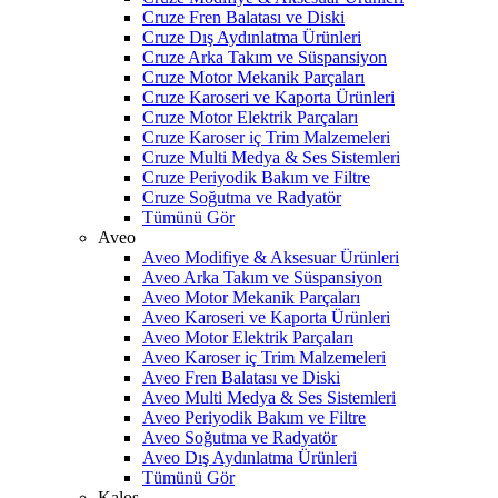
Cruze Fren Balatası ve Diski
Cruze Dış Aydınlatma Ürünleri
Cruze Arka Takım ve Süspansiyon
Cruze Motor Mekanik Parçaları
Cruze Karoseri ve Kaporta Ürünleri
Cruze Motor Elektrik Parçaları
Cruze Karoser iç Trim Malzemeleri
Cruze Multi Medya & Ses Sistemleri
Cruze Periyodik Bakım ve Filtre
Cruze Soğutma ve Radyatör
Tümünü Gör
Aveo
Aveo Modifiye & Aksesuar Ürünleri
Aveo Arka Takım ve Süspansiyon
Aveo Motor Mekanik Parçaları
Aveo Karoseri ve Kaporta Ürünleri
Aveo Motor Elektrik Parçaları
Aveo Karoser iç Trim Malzemeleri
Aveo Fren Balatası ve Diski
Aveo Multi Medya & Ses Sistemleri
Aveo Periyodik Bakım ve Filtre
Aveo Soğutma ve Radyatör
Aveo Dış Aydınlatma Ürünleri
Tümünü Gör
Kalos