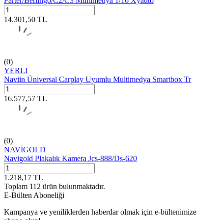
Parter/Berlingo/C2/C3 Multimedya 1/16 Xyauto
14.301,50
TL
(0)
YERLI
Naviin Üniversal Carplay Uyumlu Multimedya Smartbox Tr
16.577,57
TL
(0)
NAVİGOLD
Navigold Plakalık Kamera Jcs-888/Ds-620
1.218,17
TL
Toplam
112
ürün bulunmaktadır.
E-Bülten Aboneliği
Kampanya ve yeniliklerden haberdar olmak için e-bültenimize