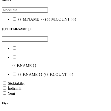
{{ M.NAME }}
({{ M.COUNT }})
{{ FILTER.NAME }}
{{ F.NAME }}
{{ F.NAME }}
({{ F.COUNT }})
Stoktakiler
İndirimli
Yeni
Fiyat