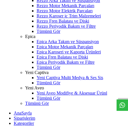
Rezzo Arka Takım ve Süspansiyon
Rezzo Motor Mekanik Parçaları
Rezzo Motor Elektrik Parçaları
Rezzo Karoser iç Trim Malzemeleri
Rezzo Fren Balatası ve Diski
Rezzo Periyodik Bakım ve Filtre
Tümünü Gör
Epica
Epica Arka Takım ve Süspansiyon
Epica Motor Mekanik Parçaları
Epica Karoseri ve Kaporta Ürünleri
Epica Fren Balatası ve Diski
Epica Periyodik Bakım ve Filtre
Tümünü Gör
Yeni Captiva
Yeni Captiva Multi Medya & Ses Sis
W
h
t
s
a
p
p
D
e
s
t
e
H
a
t
t
Tümünü Gör
Yeni Aveo
Yeni Aveo Modifiye & Aksesuar Ürünl
Tümünü Gör
Tümünü Gör
AnaSayfa
Siparişlerim
Kategoriler