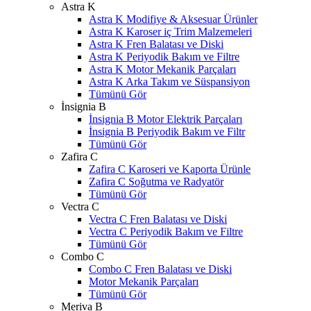
Astra K
Astra K Modifiye & Aksesuar Ürünler
Astra K Karoser iç Trim Malzemeleri
Astra K Fren Balatası ve Diski
Astra K Periyodik Bakım ve Filtre
Astra K Motor Mekanik Parçaları
Astra K Arka Takım ve Süspansiyon
Tümünü Gör
İnsignia B
İnsignia B Motor Elektrik Parçaları
İnsignia B Periyodik Bakım ve Filtr
Tümünü Gör
Zafira C
Zafira C Karoseri ve Kaporta Ürünle
Zafira C Soğutma ve Radyatör
Tümünü Gör
Vectra C
Vectra C Fren Balatası ve Diski
Vectra C Periyodik Bakım ve Filtre
Tümünü Gör
Combo C
Combo C Fren Balatası ve Diski
Motor Mekanik Parçaları
Tümünü Gör
Meriva B