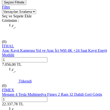
Seçimi Filtrele
Filtre
Seç ve Sepete Ekle
Görünüm :
(0)
İTHAL
Araç Kayıt Kamerası Yol ve Araç İçi Wifi 4K +24 Saat Kayıt Enerji
Modülü
7.056,00
TL
Tükendi
(0)
FİMEX
Megane 4 Tesla Multimedya Fimex 2 Ram 32 Dahili Geri Görüş
22.337,78
TL