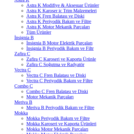
Astra K Modifiye & Aksesuar Ürünler
Astra K Karoser iç Trim Malzemeleri
Astra K Fren Balatası ve Diski
Astra K Periyodik Bakım ve Filtre
Astra K Motor Mekanik Parçaları
Tüm Ürünler
İnsignia B
İnsignia B Motor Elektrik Parçaları
İnsignia B Periyodik Bakım ve Filtr
Zafira C
Zafira C Karoseri ve Kaporta Ürünle
Zafira C Soğutma ve Radyatör
Vectra C
Vectra C Fren Balatası ve Diski
Vectra C Periyodik Bakım ve Filtre
Combo C
Combo C Fren Balatası ve Diski
Motor Mekanik Parçaları
Meriva B
Meriva B Periyodik Bakım ve Filtre
Mokka
Mokka Periyodik Bakım ve Filtre
Mokka Karoseri ve Kaporta Ürünleri
Mokka Motor Mekanik Parçaları