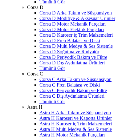
Tümünü Gör
Corsa D
Corsa D Arka Takım ve Süspansiyon
Corsa D Modifiye & Aksesuar Ürünler
Corsa D Motor Mekanik Parçaları
Corsa D Motor Elektrik Parçaları
Corsa D Karoser iç Trim Malzemeleri
Corsa D Fren Balatası ve Diski
Corsa D Multi Medya & Ses Sistemle
Corsa D Soğutma ve Radyatör
Corsa D Periyodik Bakım ve Filtre
Corsa D Dış Aydınlatma Ürünleri
Tümünü Gör
Corsa C
Corsa C Arka Takım ve Süspansiyon
Corsa C Fren Balatası ve Diski
Corsa C Periyodik Bakım ve Filtre
Corsa C Dış Aydınlatma Ürünleri
Tümünü Gör
Astra H
Astra H Arka Takım ve Süspansiyon
Astra H Karoseri ve Kaporta Ürünler
Astra H Karoser iç Trim Malzemeleri
Astra H Multi Medya & Ses Sistemle
Astra H Motor Mekanik Parçaları