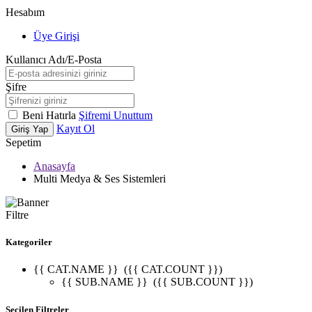
Hesabım
Üye Girişi
Kullanıcı Adı/E-Posta
Şifre
Beni Hatırla
Şifremi Unuttum
Kayıt Ol
Giriş Yap
Sepetim
Anasayfa
Multi Medya & Ses Sistemleri
Filtre
Kategoriler
{{ CAT.NAME }}
({{ CAT.COUNT }})
{{ SUB.NAME }}
({{ SUB.COUNT }})
Seçilen Filtreler