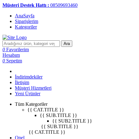
Müşteri Destek Hattı :
08509693460
AnaSayfa
Siparişlerim
Kategoriler
Ara
0
Favorilerim
Hesabım
0
Sepetim
İndirimdekiler
İletişim
Müşteri Hizmetleri
Yeni Ürünler
Tüm Kategoriler
{{ CAT.TITLE }}
{{ SUB.TITLE }}
{{ SUB2.TITLE }}
{{ SUB.TITLE }}
{{ CAT.TITLE }}
Opel