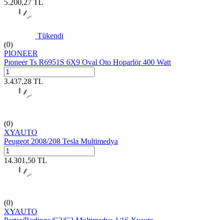
5.200,27
TL
Tükendi
(0)
PIONEER
Pıoneer Ts R6951S 6X9 Oval Oto Hoparlör 400 Watt
3.437,28
TL
(0)
XYAUTO
Peugeot 2008/208 Tesla Multimedya
14.301,50
TL
(0)
XYAUTO