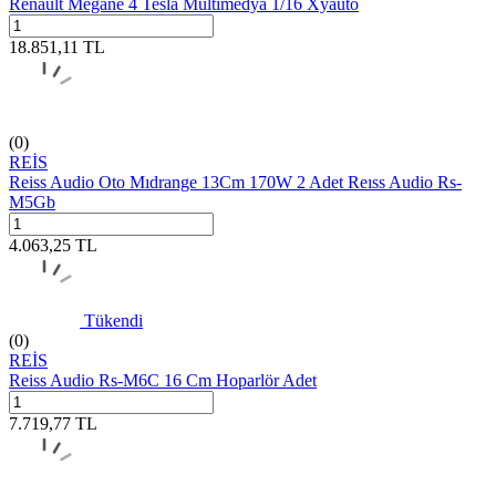
Renault Megane 4 Tesla Multimedya 1/16 Xyauto
18.851,11
TL
(0)
REİS
Reiss Audio Oto Mıdrange 13Cm 170W 2 Adet Reıss Audio Rs-
M5Gb
4.063,25
TL
Tükendi
(0)
REİS
Reiss Audio Rs-M6C 16 Cm Hoparlör Adet
7.719,77
TL