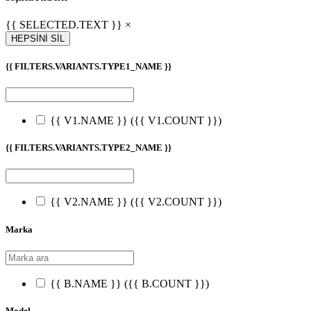
{{ SELECTED.TEXT }} ×
HEPSİNİ SİL
{{ FILTERS.VARIANTS.TYPE1_NAME }}
{{ V1.NAME }}
({{ V1.COUNT }})
{{ FILTERS.VARIANTS.TYPE2_NAME }}
{{ V2.NAME }}
({{ V2.COUNT }})
Marka
{{ B.NAME }}
({{ B.COUNT }})
Model