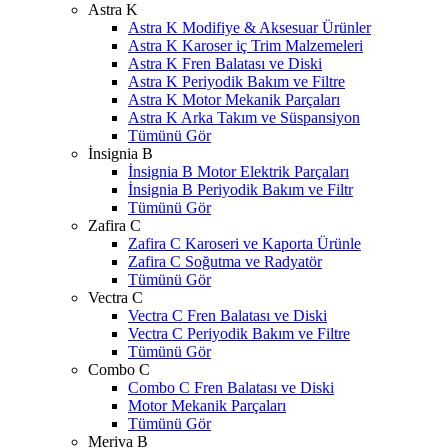
Astra K
Astra K Modifiye & Aksesuar Ürünler
Astra K Karoser iç Trim Malzemeleri
Astra K Fren Balatası ve Diski
Astra K Periyodik Bakım ve Filtre
Astra K Motor Mekanik Parçaları
Astra K Arka Takım ve Süspansiyon
Tümünü Gör
İnsignia B
İnsignia B Motor Elektrik Parçaları
İnsignia B Periyodik Bakım ve Filtr
Tümünü Gör
Zafira C
Zafira C Karoseri ve Kaporta Ürünle
Zafira C Soğutma ve Radyatör
Tümünü Gör
Vectra C
Vectra C Fren Balatası ve Diski
Vectra C Periyodik Bakım ve Filtre
Tümünü Gör
Combo C
Combo C Fren Balatası ve Diski
Motor Mekanik Parçaları
Tümünü Gör
Meriva B