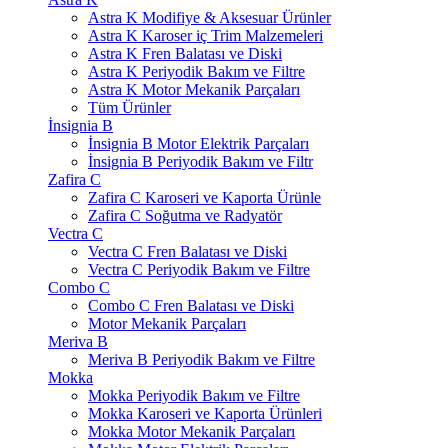
Astra K Modifiye & Aksesuar Ürünler
Astra K Karoser iç Trim Malzemeleri
Astra K Fren Balatası ve Diski
Astra K Periyodik Bakım ve Filtre
Astra K Motor Mekanik Parçaları
Tüm Ürünler
İnsignia B
İnsignia B Motor Elektrik Parçaları
İnsignia B Periyodik Bakım ve Filtr
Zafira C
Zafira C Karoseri ve Kaporta Ürünle
Zafira C Soğutma ve Radyatör
Vectra C
Vectra C Fren Balatası ve Diski
Vectra C Periyodik Bakım ve Filtre
Combo C
Combo C Fren Balatası ve Diski
Motor Mekanik Parçaları
Meriva B
Meriva B Periyodik Bakım ve Filtre
Mokka
Mokka Periyodik Bakım ve Filtre
Mokka Karoseri ve Kaporta Ürünleri
Mokka Motor Mekanik Parçaları