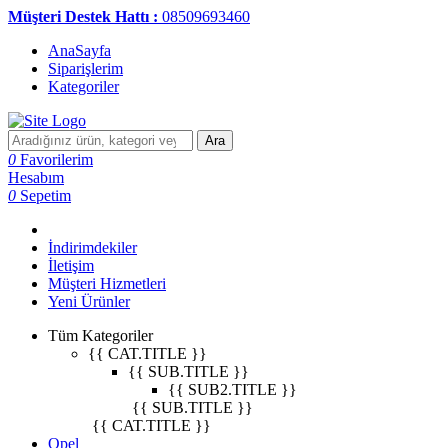
Müşteri Destek Hattı :
08509693460
AnaSayfa
Siparişlerim
Kategoriler
Ara
0
Favorilerim
Hesabım
0
Sepetim
İndirimdekiler
İletişim
Müşteri Hizmetleri
Yeni Ürünler
Tüm Kategoriler
{{ CAT.TITLE }}
{{ SUB.TITLE }}
{{ SUB2.TITLE }}
{{ SUB.TITLE }}
{{ CAT.TITLE }}
Opel