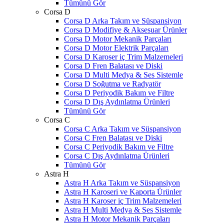
Tümünü Gör
Corsa D
Corsa D Arka Takım ve Süspansiyon
Corsa D Modifiye & Aksesuar Ürünler
Corsa D Motor Mekanik Parçaları
Corsa D Motor Elektrik Parçaları
Corsa D Karoser iç Trim Malzemeleri
Corsa D Fren Balatası ve Diski
Corsa D Multi Medya & Ses Sistemle
Corsa D Soğutma ve Radyatör
Corsa D Periyodik Bakım ve Filtre
Corsa D Dış Aydınlatma Ürünleri
Tümünü Gör
Corsa C
Corsa C Arka Takım ve Süspansiyon
Corsa C Fren Balatası ve Diski
Corsa C Periyodik Bakım ve Filtre
Corsa C Dış Aydınlatma Ürünleri
Tümünü Gör
Astra H
Astra H Arka Takım ve Süspansiyon
Astra H Karoseri ve Kaporta Ürünler
Astra H Karoser iç Trim Malzemeleri
Astra H Multi Medya & Ses Sistemle
Astra H Motor Mekanik Parçaları