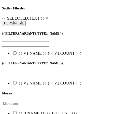
Seçilen Filtreler
{{ SELECTED.TEXT }} ×
HEPSİNİ SİL
{{ FILTERS.VARIANTS.TYPE1_NAME }}
{{ V1.NAME }}
({{ V1.COUNT }})
{{ FILTERS.VARIANTS.TYPE2_NAME }}
{{ V2.NAME }}
({{ V2.COUNT }})
Marka
{{ B.NAME }}
({{ B.COUNT }})