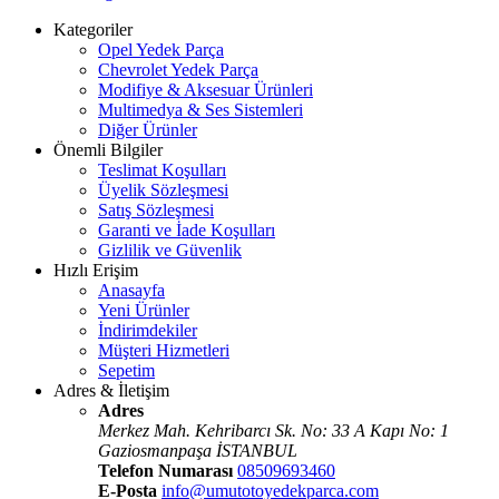
Kategoriler
Opel Yedek Parça
Chevrolet Yedek Parça
Modifiye & Aksesuar Ürünleri
Multimedya & Ses Sistemleri
Diğer Ürünler
Önemli Bilgiler
Teslimat Koşulları
Üyelik Sözleşmesi
Satış Sözleşmesi
Garanti ve İade Koşulları
Gizlilik ve Güvenlik
Hızlı Erişim
Anasayfa
Yeni Ürünler
İndirimdekiler
Müşteri Hizmetleri
Sepetim
Adres & İletişim
Adres
Merkez Mah. Kehribarcı Sk. No: 33 A Kapı No: 1
Gaziosmanpaşa İSTANBUL
Telefon Numarası
08509693460
E-Posta
info@umutotoyedekparca.com