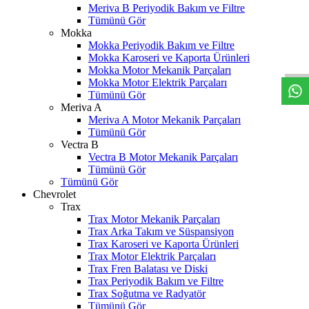
Meriva B Periyodik Bakım ve Filtre
Tümünü Gör
Mokka
W
h
t
s
a
p
p
D
e
s
t
e
H
a
t
t
Mokka Periyodik Bakım ve Filtre
Mokka Karoseri ve Kaporta Ürünleri
Mokka Motor Mekanik Parçaları
Mokka Motor Elektrik Parçaları
Tümünü Gör
Meriva A
Meriva A Motor Mekanik Parçaları
Tümünü Gör
Vectra B
Vectra B Motor Mekanik Parçaları
Tümünü Gör
Tümünü Gör
Chevrolet
Trax
Trax Motor Mekanik Parçaları
Trax Arka Takım ve Süspansiyon
Trax Karoseri ve Kaporta Ürünleri
Trax Motor Elektrik Parçaları
Trax Fren Balatası ve Diski
Trax Periyodik Bakım ve Filtre
Trax Soğutma ve Radyatör
Tümünü Gör