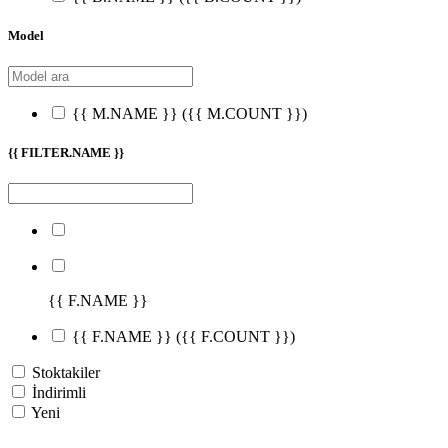
Model
{{ M.NAME }}
({{ M.COUNT }})
{{ FILTER.NAME }}
{{ F.NAME }}
{{ F.NAME }}
({{ F.COUNT }})
Stoktakiler
İndirimli
Yeni