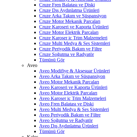
Cruze Fren Balatası ve Diski
Cruze Dış Aydınlatma Ürünleri
Cruze Arka Takım ve Süspansiyon
Cruze Motor Mekanik Parçaları
Cruze Karoseri ve Kaporta Ürünleri
Cruze Motor Elektrik Parçaları
Cruze Karoser iç Trim Malzemeleri
Cruze Multi Medya & Ses Sistemleri
Cruze Periyodik Bakım ve Filtre
Cruze Soğutma ve Radyatör
Tümünü Gör
Aveo
Aveo Modifiye & Aksesuar Ürünleri
Aveo Arka Takım ve Süspansiyon
Aveo Motor Mekanik Parçaları
Aveo Karoseri ve Kaporta Ürünleri
Aveo Motor Elektrik Parçaları
Aveo Karoser iç Trim Malzemeleri
Aveo Fren Balatası ve Diski
Aveo Multi Medya & Ses Sistemleri
Aveo Periyodik Bakım ve Filtre
Aveo Soğutma ve Radyatör
Aveo Dış Aydınlatma Ürünleri
Tümünü Gör
Kalos