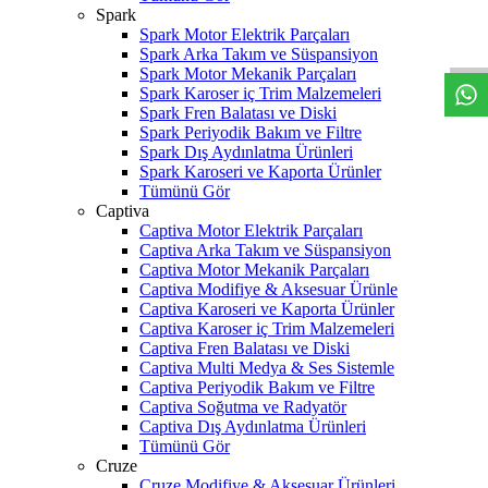
W
h
t
s
a
p
p
D
e
s
t
e
H
a
t
t
Spark
Spark Motor Elektrik Parçaları
Spark Arka Takım ve Süspansiyon
Spark Motor Mekanik Parçaları
Spark Karoser iç Trim Malzemeleri
Spark Fren Balatası ve Diski
Spark Periyodik Bakım ve Filtre
Spark Dış Aydınlatma Ürünleri
Spark Karoseri ve Kaporta Ürünler
Tümünü Gör
Captiva
Captiva Motor Elektrik Parçaları
Captiva Arka Takım ve Süspansiyon
Captiva Motor Mekanik Parçaları
Captiva Modifiye & Aksesuar Ürünle
Captiva Karoseri ve Kaporta Ürünler
Captiva Karoser iç Trim Malzemeleri
Captiva Fren Balatası ve Diski
Captiva Multi Medya & Ses Sistemle
Captiva Periyodik Bakım ve Filtre
Captiva Soğutma ve Radyatör
Captiva Dış Aydınlatma Ürünleri
Tümünü Gör
Cruze
Cruze Modifiye & Aksesuar Ürünleri