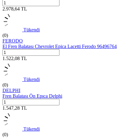
2.978,64
TL
Tükendi
(0)
FERODO
El Fren Balatası Chevrolet Epica Lacetti Ferodo 96496764
1.522,08
TL
Tükendi
(0)
DELPHI
Fren Balatası Ön Epıca Delphi
1.547,28
TL
Tükendi
(0)