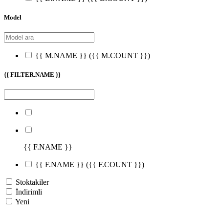
Model
{{ M.NAME }}
({{ M.COUNT }})
{{ FILTER.NAME }}
{{ F.NAME }}
{{ F.NAME }}
({{ F.COUNT }})
Stoktakiler
İndirimli
Yeni