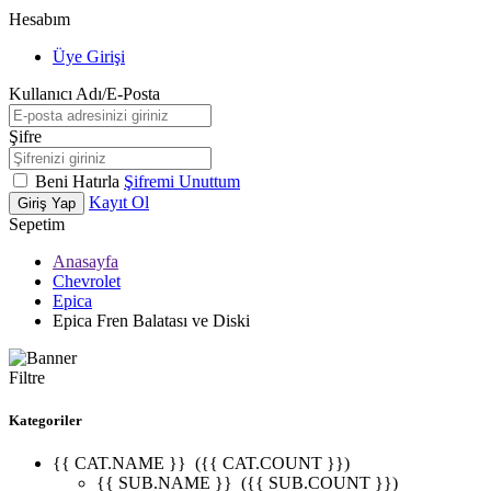
Hesabım
Üye Girişi
Kullanıcı Adı/E-Posta
Şifre
Beni Hatırla
Şifremi Unuttum
Kayıt Ol
Giriş Yap
Sepetim
Anasayfa
Chevrolet
Epica
Epica Fren Balatası ve Diski
Filtre
Kategoriler
{{ CAT.NAME }}
({{ CAT.COUNT }})
{{ SUB.NAME }}
({{ SUB.COUNT }})