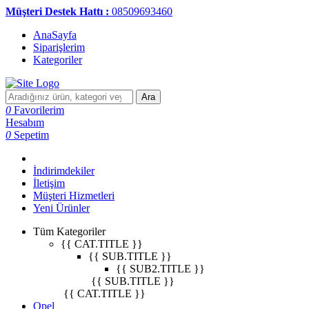
Müşteri Destek Hattı :
08509693460
AnaSayfa
Siparişlerim
Kategoriler
Ara
0
Favorilerim
Hesabım
0
Sepetim
İndirimdekiler
İletişim
Müşteri Hizmetleri
Yeni Ürünler
Tüm Kategoriler
{{ CAT.TITLE }}
{{ SUB.TITLE }}
{{ SUB2.TITLE }}
{{ SUB.TITLE }}
{{ CAT.TITLE }}
Opel