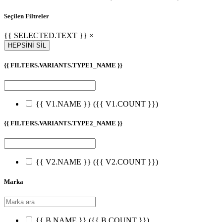
Seçilen Filtreler
{{ SELECTED.TEXT }} ×
HEPSİNİ SİL
{{ FILTERS.VARIANTS.TYPE1_NAME }}
{{ V1.NAME }}
({{ V1.COUNT }})
{{ FILTERS.VARIANTS.TYPE2_NAME }}
{{ V2.NAME }}
({{ V2.COUNT }})
Marka
{{ B.NAME }}
({{ B.COUNT }})