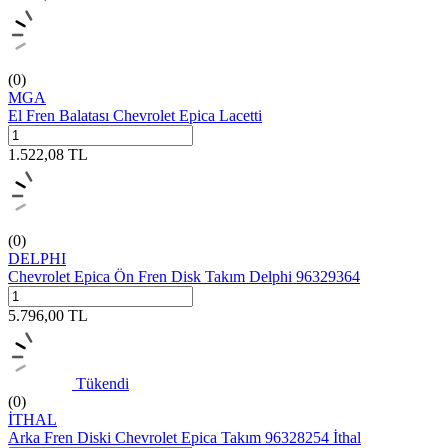
(0)
MGA
El Fren Balatası Chevrolet Epica Lacetti
1.522,08
TL
(0)
DELPHI
Chevrolet Epica Ön Fren Disk Takım Delphi 96329364
5.796,00
TL
Tükendi
(0)
İTHAL
Arka Fren Diski Chevrolet Epica Takım 96328254 İthal