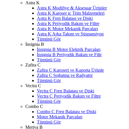
Astra K
Astra K Modifiye & Aksesuar Ürünler
Astra K Karoser iç Trim Malzemeleri
Astra K Fren Balatası ve Diski
Astra K Periyodik Bakım ve Filtre
Astra K Motor Mekanik Parçaları
Astra K Arka Takım ve Süspansiyon
Tümünü Gör
İnsignia B
İnsignia B Motor Elektrik Parçaları
İnsignia B Periyodik Bakım ve Filtr
Tümünü Gör
Zafira C
Zafira C Karoseri ve Kaporta Ürünle
Zafira C Soğutma ve Radyatör
Tümünü Gör
Vectra C
Vectra C Fren Balatası ve Diski
Vectra C Periyodik Bakım ve Filtre
Tümünü Gör
Combo C
Combo C Fren Balatası ve Diski
Motor Mekanik Parçaları
Tümünü Gör
Meriva B