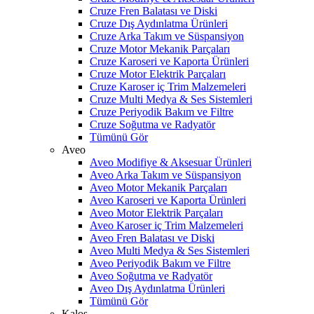
Cruze Fren Balatası ve Diski
Cruze Dış Aydınlatma Ürünleri
Cruze Arka Takım ve Süspansiyon
Cruze Motor Mekanik Parçaları
Cruze Karoseri ve Kaporta Ürünleri
Cruze Motor Elektrik Parçaları
Cruze Karoser iç Trim Malzemeleri
Cruze Multi Medya & Ses Sistemleri
Cruze Periyodik Bakım ve Filtre
Cruze Soğutma ve Radyatör
Tümünü Gör
Aveo
Aveo Modifiye & Aksesuar Ürünleri
Aveo Arka Takım ve Süspansiyon
Aveo Motor Mekanik Parçaları
Aveo Karoseri ve Kaporta Ürünleri
Aveo Motor Elektrik Parçaları
Aveo Karoser iç Trim Malzemeleri
Aveo Fren Balatası ve Diski
Aveo Multi Medya & Ses Sistemleri
Aveo Periyodik Bakım ve Filtre
Aveo Soğutma ve Radyatör
Aveo Dış Aydınlatma Ürünleri
Tümünü Gör
Kalos