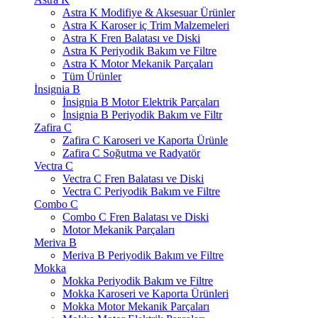
Astra K Modifiye & Aksesuar Ürünler
Astra K Karoser iç Trim Malzemeleri
Astra K Fren Balatası ve Diski
Astra K Periyodik Bakım ve Filtre
Astra K Motor Mekanik Parçaları
Tüm Ürünler
İnsignia B
İnsignia B Motor Elektrik Parçaları
İnsignia B Periyodik Bakım ve Filtr
Zafira C
Zafira C Karoseri ve Kaporta Ürünle
Zafira C Soğutma ve Radyatör
Vectra C
Vectra C Fren Balatası ve Diski
Vectra C Periyodik Bakım ve Filtre
Combo C
Combo C Fren Balatası ve Diski
Motor Mekanik Parçaları
Meriva B
Meriva B Periyodik Bakım ve Filtre
Mokka
Mokka Periyodik Bakım ve Filtre
Mokka Karoseri ve Kaporta Ürünleri
Mokka Motor Mekanik Parçaları