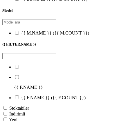
Model
{{ M.NAME }}
({{ M.COUNT }})
{{ FILTER.NAME }}
{{ F.NAME }}
{{ F.NAME }}
({{ F.COUNT }})
Stoktakiler
İndirimli
Yeni