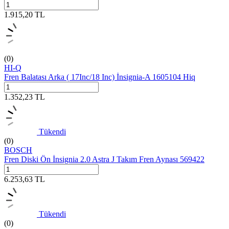
1.915,20
TL
(0)
HI-Q
Fren Balatası Arka ( 17Inc/18 Inc) İnsignia-A 1605104 Hiq
1.352,23
TL
Tükendi
(0)
BOSCH
Fren Diski Ön İnsignia 2.0 Astra J Takım Fren Aynası 569422
6.253,63
TL
Tükendi
(0)