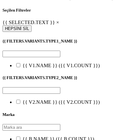
Seçilen Filtreler
{{ SELECTED.TEXT }} ×
HEPSİNİ SİL
{{ FILTERS.VARIANTS.TYPE1_NAME }}
{{ V1.NAME }}
({{ V1.COUNT }})
{{ FILTERS.VARIANTS.TYPE2_NAME }}
{{ V2.NAME }}
({{ V2.COUNT }})
Marka
{{ B.NAME }}
({{ B.COUNT }})