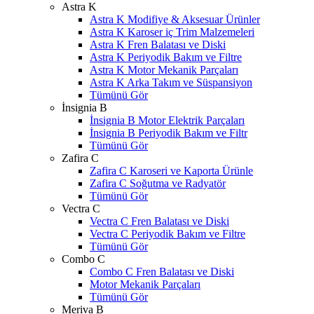
Astra K
Astra K Modifiye & Aksesuar Ürünler
Astra K Karoser iç Trim Malzemeleri
Astra K Fren Balatası ve Diski
Astra K Periyodik Bakım ve Filtre
Astra K Motor Mekanik Parçaları
Astra K Arka Takım ve Süspansiyon
Tümünü Gör
İnsignia B
İnsignia B Motor Elektrik Parçaları
İnsignia B Periyodik Bakım ve Filtr
Tümünü Gör
Zafira C
Zafira C Karoseri ve Kaporta Ürünle
Zafira C Soğutma ve Radyatör
Tümünü Gör
Vectra C
Vectra C Fren Balatası ve Diski
Vectra C Periyodik Bakım ve Filtre
Tümünü Gör
Combo C
Combo C Fren Balatası ve Diski
Motor Mekanik Parçaları
Tümünü Gör
Meriva B