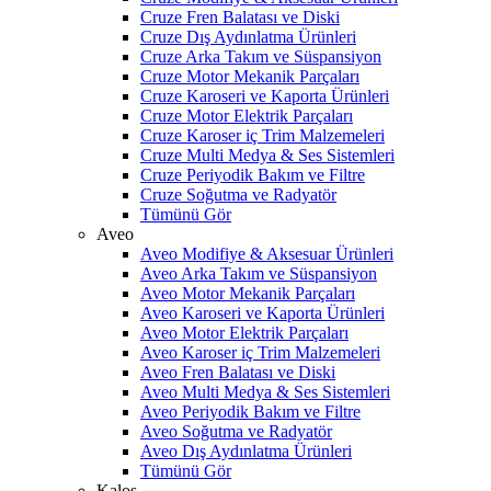
Cruze Fren Balatası ve Diski
Cruze Dış Aydınlatma Ürünleri
Cruze Arka Takım ve Süspansiyon
Cruze Motor Mekanik Parçaları
Cruze Karoseri ve Kaporta Ürünleri
Cruze Motor Elektrik Parçaları
Cruze Karoser iç Trim Malzemeleri
Cruze Multi Medya & Ses Sistemleri
Cruze Periyodik Bakım ve Filtre
Cruze Soğutma ve Radyatör
Tümünü Gör
Aveo
Aveo Modifiye & Aksesuar Ürünleri
Aveo Arka Takım ve Süspansiyon
Aveo Motor Mekanik Parçaları
Aveo Karoseri ve Kaporta Ürünleri
Aveo Motor Elektrik Parçaları
Aveo Karoser iç Trim Malzemeleri
Aveo Fren Balatası ve Diski
Aveo Multi Medya & Ses Sistemleri
Aveo Periyodik Bakım ve Filtre
Aveo Soğutma ve Radyatör
Aveo Dış Aydınlatma Ürünleri
Tümünü Gör
Kalos