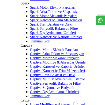
W
h
t
s
a
p
p
D
e
s
t
e
H
a
t
t
Spark
Spark Motor Elektrik Parçaları
Spark Arka Takım ve Süspansiyon
Spark Motor Mekanik Parçaları
Spark Karoser iç Trim Malzemeleri
Spark Fren Balatası ve Diski
Spark Periyodik Bakım ve Filtre
Spark Dış Aydınlatma Ürünleri
Spark Karoseri ve Kaporta Ürünler
Tümünü Gör
Captiva
Captiva Motor Elektrik Parçaları
Captiva Arka Takım ve Süspansiyon
Captiva Motor Mekanik Parçaları
Captiva Modifiye & Aksesuar Ürünle
Captiva Karoseri ve Kaporta Ürünler
Captiva Karoser iç Trim Malzemeleri
Captiva Fren Balatası ve Diski
Captiva Multi Medya & Ses Sistemle
Captiva Periyodik Bakım ve Filtre
Captiva Soğutma ve Radyatör
Captiva Dış Aydınlatma Ürünleri
Tümünü Gör
Cruze
Cruze Modifiye & Aksesuar Ürünleri