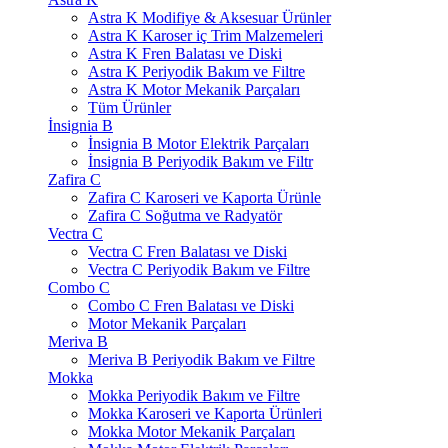
Astra K Modifiye & Aksesuar Ürünler
Astra K Karoser iç Trim Malzemeleri
Astra K Fren Balatası ve Diski
Astra K Periyodik Bakım ve Filtre
Astra K Motor Mekanik Parçaları
Tüm Ürünler
İnsignia B
İnsignia B Motor Elektrik Parçaları
İnsignia B Periyodik Bakım ve Filtr
Zafira C
Zafira C Karoseri ve Kaporta Ürünle
Zafira C Soğutma ve Radyatör
Vectra C
Vectra C Fren Balatası ve Diski
Vectra C Periyodik Bakım ve Filtre
Combo C
Combo C Fren Balatası ve Diski
Motor Mekanik Parçaları
Meriva B
Meriva B Periyodik Bakım ve Filtre
Mokka
Mokka Periyodik Bakım ve Filtre
Mokka Karoseri ve Kaporta Ürünleri
Mokka Motor Mekanik Parçaları