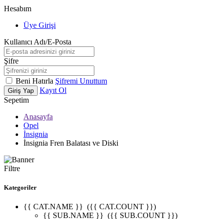
Hesabım
Üye Girişi
Kullanıcı Adı/E-Posta
Şifre
Beni Hatırla
Şifremi Unuttum
Kayıt Ol
Giriş Yap
Sepetim
Anasayfa
Opel
İnsignia
İnsignia Fren Balatası ve Diski
Filtre
Kategoriler
{{ CAT.NAME }}
({{ CAT.COUNT }})
{{ SUB.NAME }}
({{ SUB.COUNT }})