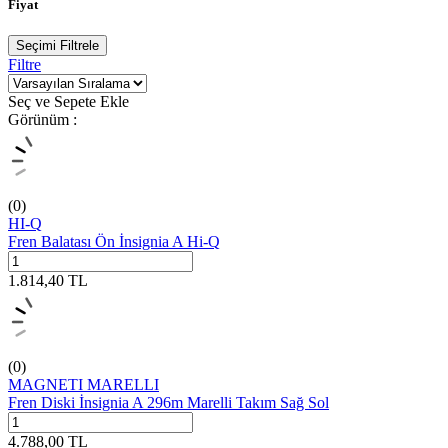
Fiyat
Seçimi Filtrele
Filtre
Seç ve Sepete Ekle
Görünüm :
(0)
HI-Q
Fren Balatası Ön İnsignia A Hi-Q
1.814,40
TL
(0)
MAGNETI MARELLI
Fren Diski İnsignia A 296m Marelli Takım Sağ Sol
4.788,00
TL