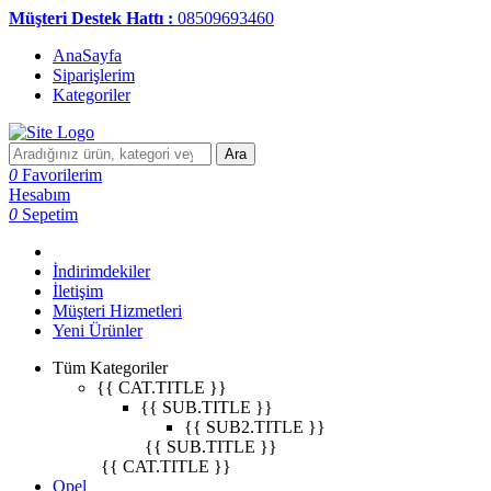
Müşteri Destek Hattı :
08509693460
AnaSayfa
Siparişlerim
Kategoriler
Ara
0
Favorilerim
Hesabım
0
Sepetim
İndirimdekiler
İletişim
Müşteri Hizmetleri
Yeni Ürünler
Tüm Kategoriler
{{ CAT.TITLE }}
{{ SUB.TITLE }}
{{ SUB2.TITLE }}
{{ SUB.TITLE }}
{{ CAT.TITLE }}
Opel