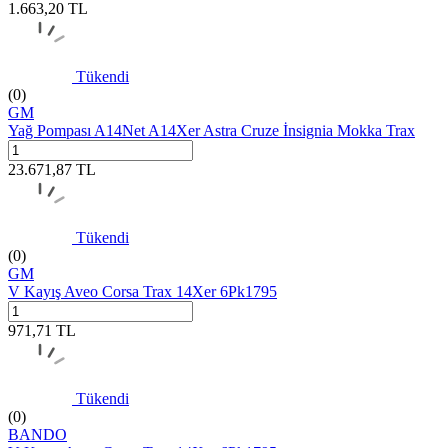
1.663,20
TL
Tükendi
(0)
GM
Yağ Pompası A14Net A14Xer Astra Cruze İnsignia Mokka Trax
23.671,87
TL
Tükendi
(0)
GM
V Kayış Aveo Corsa Trax 14Xer 6Pk1795
971,71
TL
Tükendi
(0)
BANDO