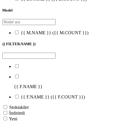
Model
{{ M.NAME }}
({{ M.COUNT }})
{{ FILTER.NAME }}
{{ F.NAME }}
{{ F.NAME }}
({{ F.COUNT }})
Stoktakiler
İndirimli
Yeni