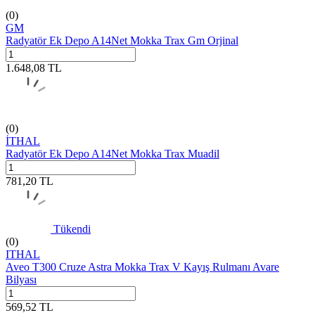
(0)
GM
Radyatör Ek Depo A14Net Mokka Trax Gm Orjinal
1.648,08
TL
(0)
İTHAL
Radyatör Ek Depo A14Net Mokka Trax Muadil
781,20
TL
Tükendi
(0)
ITHAL
Aveo T300 Cruze Astra Mokka Trax V Kayış Rulmanı Avare
Bilyası
569,52
TL