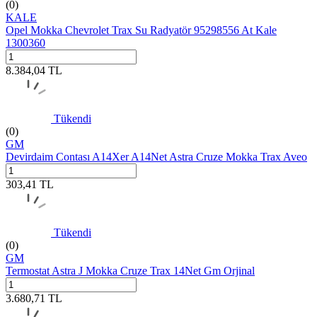
(0)
KALE
Opel Mokka Chevrolet Trax Su Radyatör 95298556 At Kale
1300360
8.384,04
TL
Tükendi
(0)
GM
Devirdaim Contası A14Xer A14Net Astra Cruze Mokka Trax Aveo
303,41
TL
Tükendi
(0)
GM
Termostat Astra J Mokka Cruze Trax 14Net Gm Orjinal
3.680,71
TL