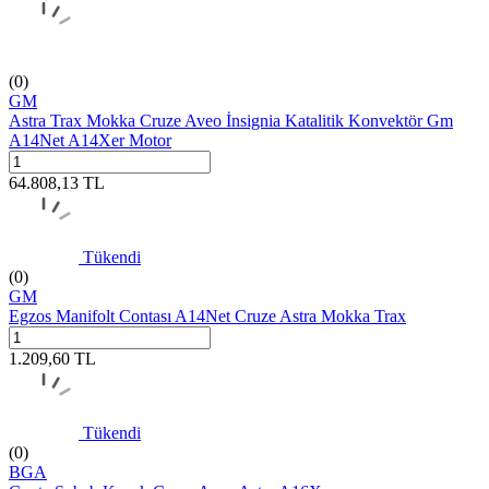
(0)
GM
Astra Trax Mokka Cruze Aveo İnsignia Katalitik Konvektör Gm
A14Net A14Xer Motor
64.808,13
TL
Tükendi
(0)
GM
Egzos Manifolt Contası A14Net Cruze Astra Mokka Trax
1.209,60
TL
Tükendi
(0)
BGA