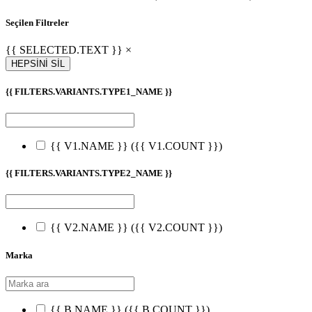
Seçilen Filtreler
{{ SELECTED.TEXT }} ×
HEPSİNİ SİL
{{ FILTERS.VARIANTS.TYPE1_NAME }}
{{ V1.NAME }}
({{ V1.COUNT }})
{{ FILTERS.VARIANTS.TYPE2_NAME }}
{{ V2.NAME }}
({{ V2.COUNT }})
Marka
{{ B.NAME }}
({{ B.COUNT }})