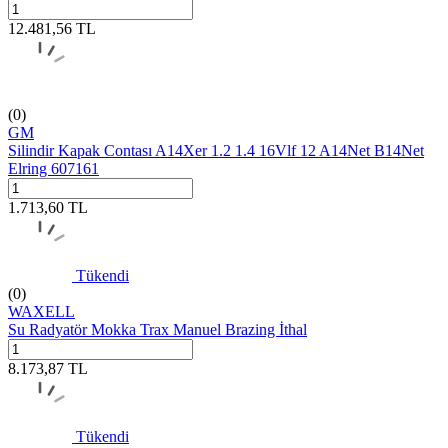
12.481,56
TL
(0)
GM
Silindir Kapak Contası A14Xer 1.2 1.4 16Vlf 12 A14Net B14Net
Elring 607161
1.713,60
TL
Tükendi
(0)
WAXELL
Su Radyatör Mokka Trax Manuel Brazing İthal
8.173,87
TL
Tükendi