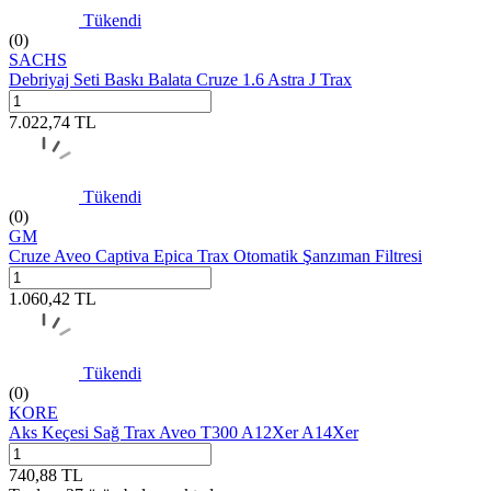
Tükendi
(0)
SACHS
Debriyaj Seti Baskı Balata Cruze 1.6 Astra J Trax
7.022,74
TL
Tükendi
(0)
GM
Cruze Aveo Captiva Epica Trax Otomatik Şanzıman Filtresi
1.060,42
TL
Tükendi
(0)
KORE
Aks Keçesi Sağ Trax Aveo T300 A12Xer A14Xer
740,88
TL