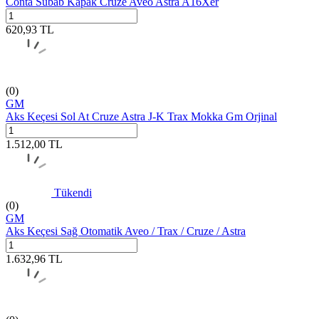
Conta Subab Kapak Cruze Aveo Astra A16Xer
620,93
TL
(0)
GM
Aks Keçesi Sol At Cruze Astra J-K Trax Mokka Gm Orjinal
1.512,00
TL
Tükendi
(0)
GM
Aks Keçesi Sağ Otomatik Aveo / Trax / Cruze / Astra
1.632,96
TL