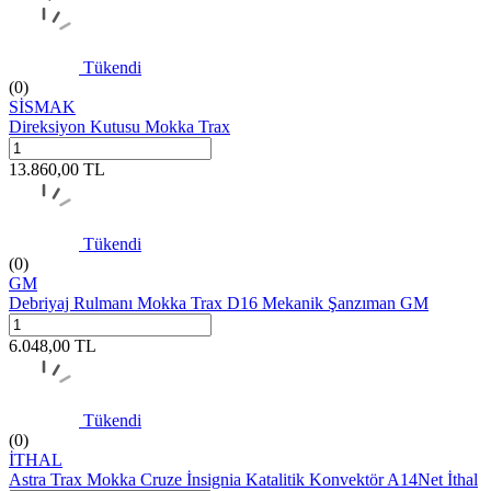
Tükendi
(0)
SİSMAK
Direksiyon Kutusu Mokka Trax
13.860,00
TL
Tükendi
(0)
GM
Debriyaj Rulmanı Mokka Trax D16 Mekanik Şanzıman GM
6.048,00
TL
Tükendi
(0)
İTHAL
Astra Trax Mokka Cruze İnsignia Katalitik Konvektör A14Net İthal