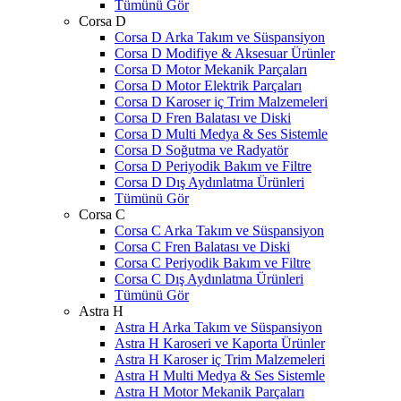
Tümünü Gör
Corsa D
Corsa D Arka Takım ve Süspansiyon
Corsa D Modifiye & Aksesuar Ürünler
Corsa D Motor Mekanik Parçaları
Corsa D Motor Elektrik Parçaları
Corsa D Karoser iç Trim Malzemeleri
Corsa D Fren Balatası ve Diski
Corsa D Multi Medya & Ses Sistemle
Corsa D Soğutma ve Radyatör
Corsa D Periyodik Bakım ve Filtre
Corsa D Dış Aydınlatma Ürünleri
Tümünü Gör
Corsa C
Corsa C Arka Takım ve Süspansiyon
Corsa C Fren Balatası ve Diski
Corsa C Periyodik Bakım ve Filtre
Corsa C Dış Aydınlatma Ürünleri
Tümünü Gör
Astra H
Astra H Arka Takım ve Süspansiyon
Astra H Karoseri ve Kaporta Ürünler
Astra H Karoser iç Trim Malzemeleri
Astra H Multi Medya & Ses Sistemle
Astra H Motor Mekanik Parçaları