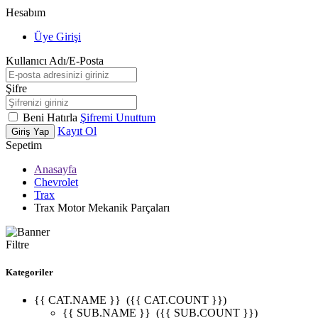
Hesabım
Üye Girişi
Kullanıcı Adı/E-Posta
Şifre
Beni Hatırla
Şifremi Unuttum
Kayıt Ol
Giriş Yap
Sepetim
Anasayfa
Chevrolet
Trax
Trax Motor Mekanik Parçaları
Filtre
Kategoriler
{{ CAT.NAME }}
({{ CAT.COUNT }})
{{ SUB.NAME }}
({{ SUB.COUNT }})