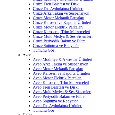
Cruze Fren Balatası ve Diski
Cruze Dış Aydınlatma Ürünleri
Cruze Arka Takım ve Süspansiyon
Cruze Motor Mekanik Parçaları
Cruze Karoseri ve Kaporta Ürünleri
Cruze Motor Elektrik Parçaları
Cruze Karoser iç Trim Malzemeleri
Cruze Multi Medya & Ses Sistemleri
Cruze Periyodik Bakım ve Filtre
Cruze Soğutma ve Radyatör
Tümünü Gör
Aveo
Aveo Modifiye & Aksesuar Ürünleri
Aveo Arka Takım ve Süspansiyon
Aveo Motor Mekanik Parçaları
Aveo Karoseri ve Kaporta Ürünleri
Aveo Motor Elektrik Parçaları
Aveo Karoser iç Trim Malzemeleri
Aveo Fren Balatası ve Diski
Aveo Multi Medya & Ses Sistemleri
Aveo Periyodik Bakım ve Filtre
Aveo Soğutma ve Radyatör
Aveo Dış Aydınlatma Ürünleri
Tümünü Gör
Kalos