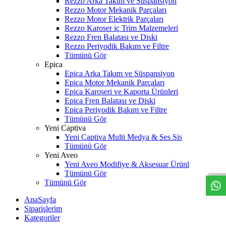
Rezzo Arka Takım ve Süspansiyon
Rezzo Motor Mekanik Parçaları
Rezzo Motor Elektrik Parçaları
Rezzo Karoser iç Trim Malzemeleri
Rezzo Fren Balatası ve Diski
Rezzo Periyodik Bakım ve Filtre
Tümünü Gör
Epica
Epica Arka Takım ve Süspansiyon
Epica Motor Mekanik Parçaları
Epica Karoseri ve Kaporta Ürünleri
Epica Fren Balatası ve Diski
Epica Periyodik Bakım ve Filtre
Tümünü Gör
Yeni Captiva
Yeni Captiva Multi Medya & Ses Sis
W
h
t
s
a
p
p
D
e
s
t
e
H
a
t
t
Tümünü Gör
Yeni Aveo
Yeni Aveo Modifiye & Aksesuar Ürünl
Tümünü Gör
Tümünü Gör
AnaSayfa
Siparişlerim
Kategoriler