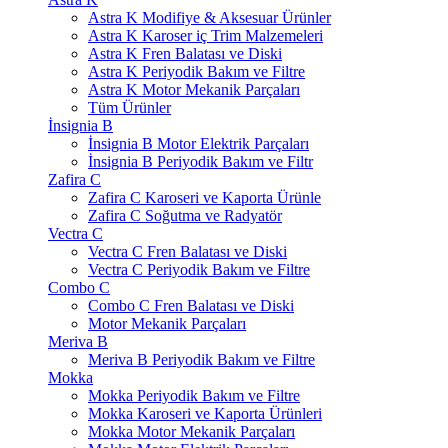
Astra K Modifiye & Aksesuar Ürünler
Astra K Karoser iç Trim Malzemeleri
Astra K Fren Balatası ve Diski
Astra K Periyodik Bakım ve Filtre
Astra K Motor Mekanik Parçaları
Tüm Ürünler
İnsignia B
İnsignia B Motor Elektrik Parçaları
İnsignia B Periyodik Bakım ve Filtr
Zafira C
Zafira C Karoseri ve Kaporta Ürünle
Zafira C Soğutma ve Radyatör
Vectra C
Vectra C Fren Balatası ve Diski
Vectra C Periyodik Bakım ve Filtre
Combo C
Combo C Fren Balatası ve Diski
Motor Mekanik Parçaları
Meriva B
Meriva B Periyodik Bakım ve Filtre
Mokka
Mokka Periyodik Bakım ve Filtre
Mokka Karoseri ve Kaporta Ürünleri
Mokka Motor Mekanik Parçaları