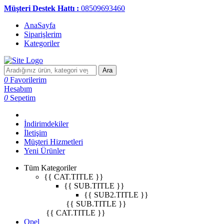
Müşteri Destek Hattı :
08509693460
AnaSayfa
Siparişlerim
Kategoriler
Ara
0
Favorilerim
Hesabım
0
Sepetim
İndirimdekiler
İletişim
Müşteri Hizmetleri
Yeni Ürünler
Tüm Kategoriler
{{ CAT.TITLE }}
{{ SUB.TITLE }}
{{ SUB2.TITLE }}
{{ SUB.TITLE }}
{{ CAT.TITLE }}
Opel