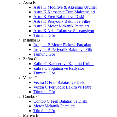
Astra K
Astra K Modifiye & Aksesuar Ürünler
Astra K Karoser iç Trim Malzemeleri
Astra K Fren Balatası ve Diski
Astra K Periyodik Bakım ve Filtre
Astra K Motor Mekanik Parçaları
Astra K Arka Takım ve Süspansiyon
Tümünü Gör
İnsignia B
İnsignia B Motor Elektrik Parçaları
İnsignia B Periyodik Bakım ve Filtr
Tümünü Gör
Zafira C
Zafira C Karoseri ve Kaporta Ürünle
Zafira C Soğutma ve Radyatör
Tümünü Gör
Vectra C
Vectra C Fren Balatası ve Diski
Vectra C Periyodik Bakım ve Filtre
Tümünü Gör
Combo C
Combo C Fren Balatası ve Diski
Motor Mekanik Parçaları
Tümünü Gör
Meriva B