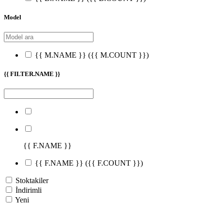
Model
{{ M.NAME }}
({{ M.COUNT }})
{{ FILTER.NAME }}
{{ F.NAME }}
{{ F.NAME }}
({{ F.COUNT }})
Stoktakiler
İndirimli
Yeni