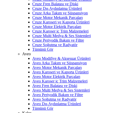
Cruze Fren Balatası ve Diski
Cruze Dış Aydınlatma Ürünleri
Cruze Arka Takım ve Süspansiyon
Cruze Motor Mekanik Parçaları
Cruze Karoseri ve Kaporta Ürünleri
Cruze Motor Elektrik Parçaları
Cruze Karoser iç Trim Malzemeleri
Cruze Multi Medya & Ses Sistemleri
Cruze Periyodik Bakım ve Filtre
Cruze Soğutma ve Radyatör
Tümünü Gör
Aveo
Aveo Modifiye & Aksesuar Ürünleri
Aveo Arka Takım ve Süspansiyon
Aveo Motor Mekanik Parçaları
Aveo Karoseri ve Kaporta Ürünleri
Aveo Motor Elektrik Parçaları
Aveo Karoser iç Trim Malzemeleri
Aveo Fren Balatası ve Diski
Aveo Multi Medya & Ses Sistemleri
Aveo Periyodik Bakım ve Filtre
Aveo Soğutma ve Radyatör
Aveo Dış Aydınlatma Ürünleri
Tümünü Gör
Kalos