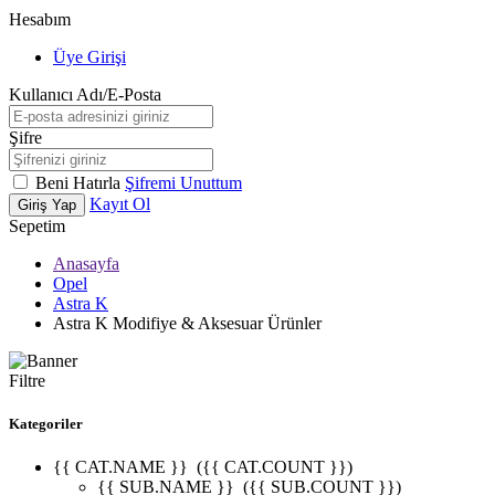
Hesabım
Üye Girişi
Kullanıcı Adı/E-Posta
Şifre
Beni Hatırla
Şifremi Unuttum
Kayıt Ol
Giriş Yap
Sepetim
Anasayfa
Opel
Astra K
Astra K Modifiye & Aksesuar Ürünler
Filtre
Kategoriler
{{ CAT.NAME }}
({{ CAT.COUNT }})
{{ SUB.NAME }}
({{ SUB.COUNT }})