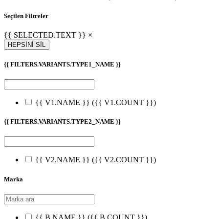
Seçilen Filtreler
{{ SELECTED.TEXT }} ×
HEPSİNİ SİL
{{ FILTERS.VARIANTS.TYPE1_NAME }}
{{ V1.NAME }}
({{ V1.COUNT }})
{{ FILTERS.VARIANTS.TYPE2_NAME }}
{{ V2.NAME }}
({{ V2.COUNT }})
Marka
{{ B.NAME }}
({{ B.COUNT }})