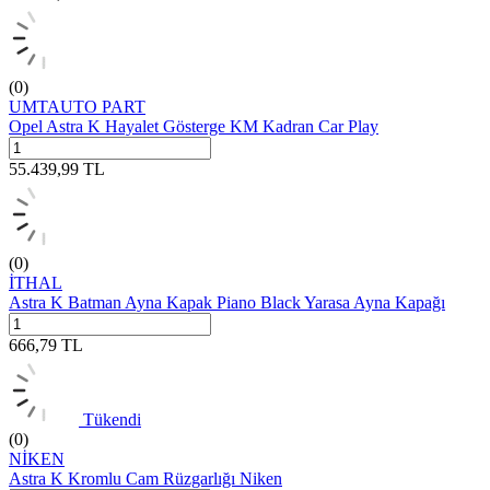
(0)
UMTAUTO PART
Opel Astra K Hayalet Gösterge KM Kadran Car Play
55.439,99
TL
(0)
İTHAL
Astra K Batman Ayna Kapak Piano Black Yarasa Ayna Kapağı
666,79
TL
Tükendi
(0)
NİKEN
Astra K Kromlu Cam Rüzgarlığı Niken