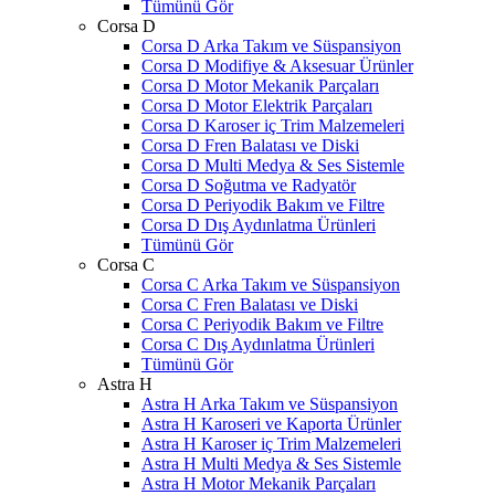
Tümünü Gör
Corsa D
Corsa D Arka Takım ve Süspansiyon
Corsa D Modifiye & Aksesuar Ürünler
Corsa D Motor Mekanik Parçaları
Corsa D Motor Elektrik Parçaları
Corsa D Karoser iç Trim Malzemeleri
Corsa D Fren Balatası ve Diski
Corsa D Multi Medya & Ses Sistemle
Corsa D Soğutma ve Radyatör
Corsa D Periyodik Bakım ve Filtre
Corsa D Dış Aydınlatma Ürünleri
Tümünü Gör
Corsa C
Corsa C Arka Takım ve Süspansiyon
Corsa C Fren Balatası ve Diski
Corsa C Periyodik Bakım ve Filtre
Corsa C Dış Aydınlatma Ürünleri
Tümünü Gör
Astra H
Astra H Arka Takım ve Süspansiyon
Astra H Karoseri ve Kaporta Ürünler
Astra H Karoser iç Trim Malzemeleri
Astra H Multi Medya & Ses Sistemle
Astra H Motor Mekanik Parçaları