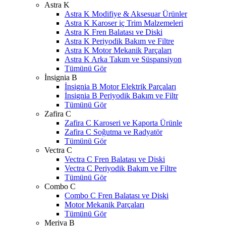
Astra K
Astra K Modifiye & Aksesuar Ürünler
Astra K Karoser iç Trim Malzemeleri
Astra K Fren Balatası ve Diski
Astra K Periyodik Bakım ve Filtre
Astra K Motor Mekanik Parçaları
Astra K Arka Takım ve Süspansiyon
Tümünü Gör
İnsignia B
İnsignia B Motor Elektrik Parçaları
İnsignia B Periyodik Bakım ve Filtr
Tümünü Gör
Zafira C
Zafira C Karoseri ve Kaporta Ürünle
Zafira C Soğutma ve Radyatör
Tümünü Gör
Vectra C
Vectra C Fren Balatası ve Diski
Vectra C Periyodik Bakım ve Filtre
Tümünü Gör
Combo C
Combo C Fren Balatası ve Diski
Motor Mekanik Parçaları
Tümünü Gör
Meriva B