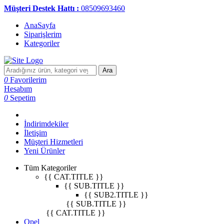
Müşteri Destek Hattı :
08509693460
AnaSayfa
Siparişlerim
Kategoriler
Ara
0
Favorilerim
Hesabım
0
Sepetim
İndirimdekiler
İletişim
Müşteri Hizmetleri
Yeni Ürünler
Tüm Kategoriler
{{ CAT.TITLE }}
{{ SUB.TITLE }}
{{ SUB2.TITLE }}
{{ SUB.TITLE }}
{{ CAT.TITLE }}
Opel