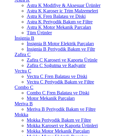
Astra K Modifiye & Aksesuar Ürünler
Astra K Karoser iç Trim Malzemeleri
Astra K Fren Balatası ve Diski
Astra K Periyodik Bakım ve Filtre
Astra K Motor Mekanik Parçaları
Tüm Ürünler
İnsignia B
İnsignia B Motor Elektrik Parçaları
İnsignia B Periyodik Bakım ve Filtr
Zafira C
Zafira C Karoseri ve Kaporta Ürünle
Zafira C Soğutma ve Radyatör
Vectra C
Vectra C Fren Balatası ve Diski
Vectra C Periyodik Bakım ve Filtre
Combo C
Combo C Fren Balatası ve Diski
Motor Mekanik Parçaları
Meriva B
Meriva B Periyodik Bakım ve Filtre
Mokka
Mokka Periyodik Bakım ve Filtre
Mokka Karoseri ve Kaporta Ürünleri
Mokka Motor Mekanik Parçaları