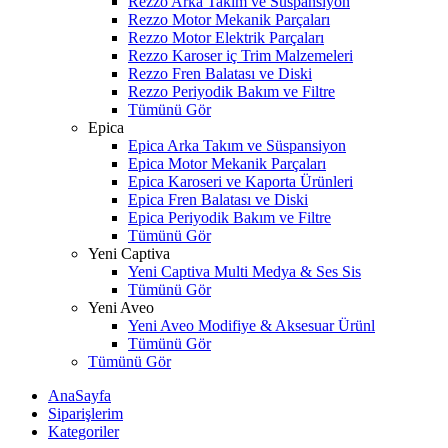
Rezzo Arka Takım ve Süspansiyon
Rezzo Motor Mekanik Parçaları
Rezzo Motor Elektrik Parçaları
Rezzo Karoser iç Trim Malzemeleri
Rezzo Fren Balatası ve Diski
Rezzo Periyodik Bakım ve Filtre
Tümünü Gör
Epica
Epica Arka Takım ve Süspansiyon
Epica Motor Mekanik Parçaları
Epica Karoseri ve Kaporta Ürünleri
Epica Fren Balatası ve Diski
Epica Periyodik Bakım ve Filtre
Tümünü Gör
Yeni Captiva
Yeni Captiva Multi Medya & Ses Sis
Tümünü Gör
Yeni Aveo
Yeni Aveo Modifiye & Aksesuar Ürünl
Tümünü Gör
Tümünü Gör
AnaSayfa
Siparişlerim
Kategoriler