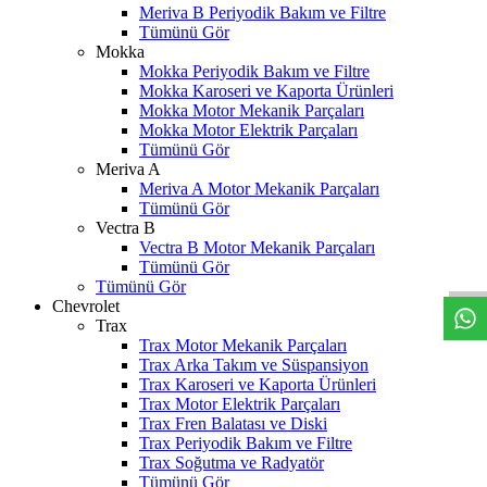
Meriva B Periyodik Bakım ve Filtre
Tümünü Gör
Mokka
Mokka Periyodik Bakım ve Filtre
Mokka Karoseri ve Kaporta Ürünleri
Mokka Motor Mekanik Parçaları
Mokka Motor Elektrik Parçaları
Tümünü Gör
Meriva A
Meriva A Motor Mekanik Parçaları
Tümünü Gör
Vectra B
W
h
t
s
a
p
p
D
e
s
t
e
H
a
t
t
Vectra B Motor Mekanik Parçaları
Tümünü Gör
Tümünü Gör
Chevrolet
Trax
Trax Motor Mekanik Parçaları
Trax Arka Takım ve Süspansiyon
Trax Karoseri ve Kaporta Ürünleri
Trax Motor Elektrik Parçaları
Trax Fren Balatası ve Diski
Trax Periyodik Bakım ve Filtre
Trax Soğutma ve Radyatör
Tümünü Gör