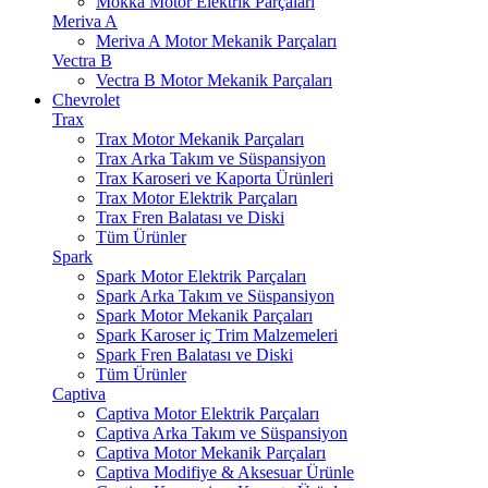
Mokka Motor Elektrik Parçaları
Meriva A
Meriva A Motor Mekanik Parçaları
Vectra B
Vectra B Motor Mekanik Parçaları
Chevrolet
Trax
Trax Motor Mekanik Parçaları
Trax Arka Takım ve Süspansiyon
Trax Karoseri ve Kaporta Ürünleri
Trax Motor Elektrik Parçaları
Trax Fren Balatası ve Diski
Tüm Ürünler
Spark
Spark Motor Elektrik Parçaları
Spark Arka Takım ve Süspansiyon
Spark Motor Mekanik Parçaları
Spark Karoser iç Trim Malzemeleri
Spark Fren Balatası ve Diski
Tüm Ürünler
Captiva
Captiva Motor Elektrik Parçaları
Captiva Arka Takım ve Süspansiyon
Captiva Motor Mekanik Parçaları
Captiva Modifiye & Aksesuar Ürünle