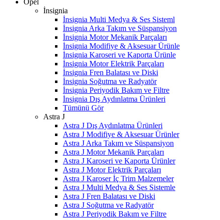
Opel
İnsignia
İnsignia Multi Medya & Ses Sisteml
İnsignia Arka Takım ve Süspansiyon
İnsignia Motor Mekanik Parçaları
İnsignia Modifiye & Aksesuar Ürünle
İnsignia Karoseri ve Kaporta Ürünle
İnsignia Motor Elektrik Parçaları
İnsignia Fren Balatası ve Diski
İnsignia Soğutma ve Radyatör
İnsignia Periyodik Bakım ve Filtre
İnsignia Dış Aydınlatma Ürünleri
Tümünü Gör
Astra J
Astra J Dış Aydınlatma Ürünleri
Astra J Modifiye & Aksesuar Ürünler
Astra J Arka Takım ve Süspansiyon
Astra J Motor Mekanik Parçaları
Astra J Karoseri ve Kaporta Ürünler
Astra J Motor Elektrik Parçaları
Astra J Karoser İç Trim Malzemeler
Astra J Multi Medya & Ses Sistemle
Astra J Fren Balatası ve Diski
Astra J Soğutma ve Radyatör
Astra J Periyodik Bakım ve Filtre