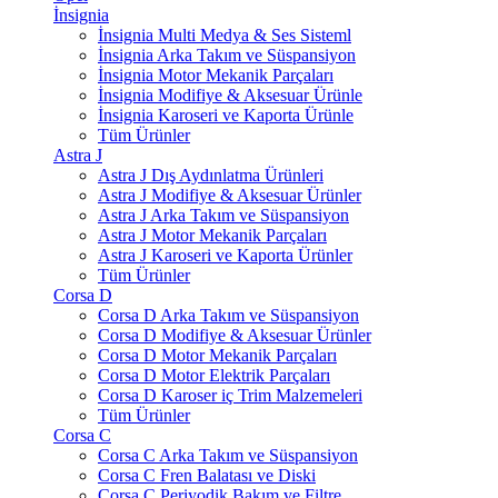
İnsignia
İnsignia Multi Medya & Ses Sisteml
İnsignia Arka Takım ve Süspansiyon
İnsignia Motor Mekanik Parçaları
İnsignia Modifiye & Aksesuar Ürünle
İnsignia Karoseri ve Kaporta Ürünle
Tüm Ürünler
Astra J
Astra J Dış Aydınlatma Ürünleri
Astra J Modifiye & Aksesuar Ürünler
Astra J Arka Takım ve Süspansiyon
Astra J Motor Mekanik Parçaları
Astra J Karoseri ve Kaporta Ürünler
Tüm Ürünler
Corsa D
Corsa D Arka Takım ve Süspansiyon
Corsa D Modifiye & Aksesuar Ürünler
Corsa D Motor Mekanik Parçaları
Corsa D Motor Elektrik Parçaları
Corsa D Karoser iç Trim Malzemeleri
Tüm Ürünler
Corsa C
Corsa C Arka Takım ve Süspansiyon
Corsa C Fren Balatası ve Diski
Corsa C Periyodik Bakım ve Filtre