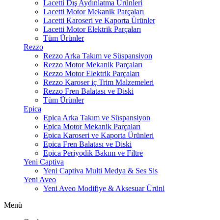
Lacetti Dış Aydınlatma Ürünleri
Lacetti Motor Mekanik Parçaları
Lacetti Karoseri ve Kaporta Ürünler
Lacetti Motor Elektrik Parçaları
Tüm Ürünler
Rezzo
Rezzo Arka Takım ve Süspansiyon
Rezzo Motor Mekanik Parçaları
Rezzo Motor Elektrik Parçaları
Rezzo Karoser iç Trim Malzemeleri
Rezzo Fren Balatası ve Diski
Tüm Ürünler
Epica
Epica Arka Takım ve Süspansiyon
Epica Motor Mekanik Parçaları
Epica Karoseri ve Kaporta Ürünleri
Epica Fren Balatası ve Diski
Epica Periyodik Bakım ve Filtre
Yeni Captiva
Yeni Captiva Multi Medya & Ses Sis
Yeni Aveo
Yeni Aveo Modifiye & Aksesuar Ürünl
Menü