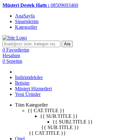
Müşteri Destek Hattı :
08509693460
AnaSayfa
Siparişlerim
Kategoriler
Ara
0
Favorilerim
Hesabım
0
Sepetim
İndirimdekiler
İletişim
Müşteri Hizmetleri
Yeni Ürünler
Tüm Kategoriler
{{ CAT.TITLE }}
{{ SUB.TITLE }}
{{ SUB2.TITLE }}
{{ SUB.TITLE }}
{{ CAT.TITLE }}
Opel