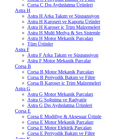
Corsa C Dış Aydınlatma Ürünleri
Astra H
Astra H Arka Takım ve Süspansiyon
Astra H Karoseri ve Kaporta Ürünler
Astra H Karoser iç Trim Malzemeleri
Astra H Multi Medya & Ses Sistemle
Astra H Motor Mekanik Parçaları
Tüm Ürünler
Astra F
Astra F Arka Takım ve Süspansiyon
Astra F Motor Mekanik Parçalar
Corsa B
Corsa B Motor Mekanik Parçaları
Corsa B Periyodik Bakım ve Filtre
Corsa B Karoser iç Trim Malzemeleri
Astra G
Astra G Motor Mekanik Parçaları
Astra G Soğutma ve Radyatör
Astra G Dış Aydınlatma Ürünleri
Corsa E
Corsa E Modifiye & Aksesuar Ürünle
Corsa E Motor Mekanik Parçaları
Corsa E Motor Elektrik Parçaları
Corsa E Periyodik Bakım ve Filtre
Astra K