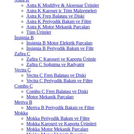
Astra K Modifiye & Aksesuar Ürünler
Astra K Karoser iç Trim Malzemeleri
Astra K Fren Balatası ve Diski
Astra K Periyodik Bakım ve Filtre
Astra K Motor Mekanik Parçaları
Tüm Ürünler
İnsignia B
İnsignia B Motor Elektrik Parçaları
İnsignia B Periyodik Bakım ve Filtr
Zafira C
Zafira C Karoseri ve Kaporta Ürünle
Zafira C Soğutma ve Radyatör
Vectra C
Vectra C Fren Balatası ve Diski
Vectra C Periyodik Bakım ve Filtre
Combo C
Combo C Fren Balatası ve Diski
Motor Mekanik Parçaları
Meriva B
Meriva B Periyodik Bakım ve Filtre
Mokka
Mokka Periyodik Bakım ve Filtre
Mokka Karoseri ve Kaporta Ürünleri
Mokka Motor Mekanik Parçaları