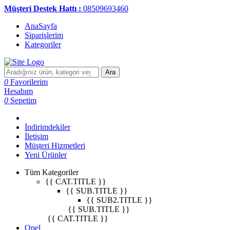
Müşteri Destek Hattı :
08509693460
AnaSayfa
Siparişlerim
Kategoriler
Ara
0
Favorilerim
Hesabım
0
Sepetim
İndirimdekiler
İletişim
Müşteri Hizmetleri
Yeni Ürünler
Tüm Kategoriler
{{ CAT.TITLE }}
{{ SUB.TITLE }}
{{ SUB2.TITLE }}
{{ SUB.TITLE }}
{{ CAT.TITLE }}
Opel