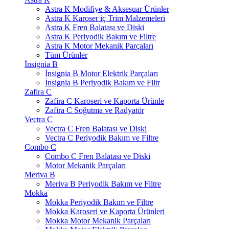
Astra K Modifiye & Aksesuar Ürünler
Astra K Karoser iç Trim Malzemeleri
Astra K Fren Balatası ve Diski
Astra K Periyodik Bakım ve Filtre
Astra K Motor Mekanik Parçaları
Tüm Ürünler
İnsignia B
İnsignia B Motor Elektrik Parçaları
İnsignia B Periyodik Bakım ve Filtr
Zafira C
Zafira C Karoseri ve Kaporta Ürünle
Zafira C Soğutma ve Radyatör
Vectra C
Vectra C Fren Balatası ve Diski
Vectra C Periyodik Bakım ve Filtre
Combo C
Combo C Fren Balatası ve Diski
Motor Mekanik Parçaları
Meriva B
Meriva B Periyodik Bakım ve Filtre
Mokka
Mokka Periyodik Bakım ve Filtre
Mokka Karoseri ve Kaporta Ürünleri
Mokka Motor Mekanik Parçaları