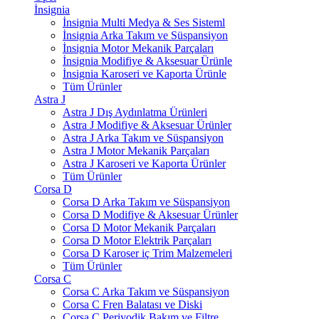
İnsignia
İnsignia Multi Medya & Ses Sisteml
İnsignia Arka Takım ve Süspansiyon
İnsignia Motor Mekanik Parçaları
İnsignia Modifiye & Aksesuar Ürünle
İnsignia Karoseri ve Kaporta Ürünle
Tüm Ürünler
Astra J
Astra J Dış Aydınlatma Ürünleri
Astra J Modifiye & Aksesuar Ürünler
Astra J Arka Takım ve Süspansiyon
Astra J Motor Mekanik Parçaları
Astra J Karoseri ve Kaporta Ürünler
Tüm Ürünler
Corsa D
Corsa D Arka Takım ve Süspansiyon
Corsa D Modifiye & Aksesuar Ürünler
Corsa D Motor Mekanik Parçaları
Corsa D Motor Elektrik Parçaları
Corsa D Karoser iç Trim Malzemeleri
Tüm Ürünler
Corsa C
Corsa C Arka Takım ve Süspansiyon
Corsa C Fren Balatası ve Diski
Corsa C Periyodik Bakım ve Filtre