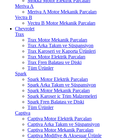
Mokka Motor Elektrik Parçaları
Meriva A
Meriva A Motor Mekanik Parçaları
Vectra B
Vectra B Motor Mekanik Parçaları
Chevrolet
Trax
Trax Motor Mekanik Parçaları
Trax Arka Takım ve Süspansiyon
Trax Karoseri ve Kaporta Ürünleri
Trax Motor Elektrik Parçaları
Trax Fren Balatası ve Diski
Tüm Ürünler
Spark
Spark Motor Elektrik Parçaları
Spark Arka Takım ve Süspansiyon
Spark Motor Mekanik Parçaları
Spark Karoser iç Trim Malzemeleri
Spark Fren Balatası ve Diski
Tüm Ürünler
Captiva
Captiva Motor Elektrik Parçaları
Captiva Arka Takım ve Süspansiyon
Captiva Motor Mekanik Parçaları
Captiva Modifiye & Aksesuar Ürünle