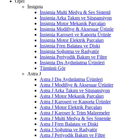
Opel
İnsignia
İnsignia Multi Medya & Ses Sisteml
İnsignia Arka Takım ve Süspansiyon
İnsignia Motor Mekanik Parçaları
İnsignia Modifiye & Aksesuar Ürünle
İnsignia Karoseri ve Kaporta Ürünle
İnsignia Motor Elektrik Parçaları
İnsignia Fren Balatası ve Diski
İnsignia Soğutma ve Radyatör
İnsignia Periyodik Bakım ve Filtre
İnsignia Dış Aydınlatma Ürünleri
Tümünü Gör
Astra J
Astra J Dış Aydınlatma Ürünleri
Astra J Modifiye & Aksesuar Ürünler
Astra J Arka Takım ve Süspansiyon
Astra J Motor Mekanik Parçaları
Astra J Karoseri ve Kaporta Ürünler
Astra J Motor Elektrik Parçaları
Astra J Karoser İç Trim Malzemeler
Astra J Multi Medya & Ses Sistemle
Astra J Fren Balatası ve Diski
Astra J Soğutma ve Radyatör
Astra J Periyodik Bakım ve Filtre