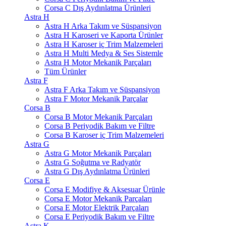
Corsa C Dış Aydınlatma Ürünleri
Astra H
Astra H Arka Takım ve Süspansiyon
Astra H Karoseri ve Kaporta Ürünler
Astra H Karoser iç Trim Malzemeleri
Astra H Multi Medya & Ses Sistemle
Astra H Motor Mekanik Parçaları
Tüm Ürünler
Astra F
Astra F Arka Takım ve Süspansiyon
Astra F Motor Mekanik Parçalar
Corsa B
Corsa B Motor Mekanik Parçaları
Corsa B Periyodik Bakım ve Filtre
Corsa B Karoser iç Trim Malzemeleri
Astra G
Astra G Motor Mekanik Parçaları
Astra G Soğutma ve Radyatör
Astra G Dış Aydınlatma Ürünleri
Corsa E
Corsa E Modifiye & Aksesuar Ürünle
Corsa E Motor Mekanik Parçaları
Corsa E Motor Elektrik Parçaları
Corsa E Periyodik Bakım ve Filtre
Astra K