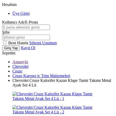
Hesabım
Üye Girişi
Kullanıcı Adı/E-Posta
Şifre
Beni Hatırla
Şifremi Unuttum
Kayıt Ol
Giriş Yap
Sepetim
Anasayfa
Chevrolet
Cruze
Cruze Karoser iç Trim Malzemeleri
Chevrolet Cruze Kalorifer Kazan Klape Tamir Takımı Metal
Ayak Set 4 Lü