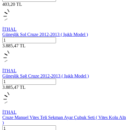
403,20
TL
İTHAL
Güneşlik Sol Cruze 2012-2013 ( Işıklı Model )
3.885,47
TL
İTHAL
Güneşlik Sağ Cruze 2012-2013 ( Işıklı Model )
3.885,47
TL
İTHAL
Cruze Manuel Vites Teli Sekman Ayar Çubuk Seti ( Vites Kolu Altı
)