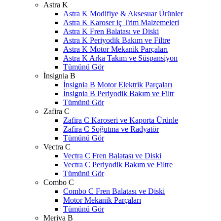
Astra K
Astra K Modifiye & Aksesuar Ürünler
Astra K Karoser iç Trim Malzemeleri
Astra K Fren Balatası ve Diski
Astra K Periyodik Bakım ve Filtre
Astra K Motor Mekanik Parçaları
Astra K Arka Takım ve Süspansiyon
Tümünü Gör
İnsignia B
İnsignia B Motor Elektrik Parçaları
İnsignia B Periyodik Bakım ve Filtr
Tümünü Gör
Zafira C
Zafira C Karoseri ve Kaporta Ürünle
Zafira C Soğutma ve Radyatör
Tümünü Gör
Vectra C
Vectra C Fren Balatası ve Diski
Vectra C Periyodik Bakım ve Filtre
Tümünü Gör
Combo C
Combo C Fren Balatası ve Diski
Motor Mekanik Parçaları
Tümünü Gör
Meriva B