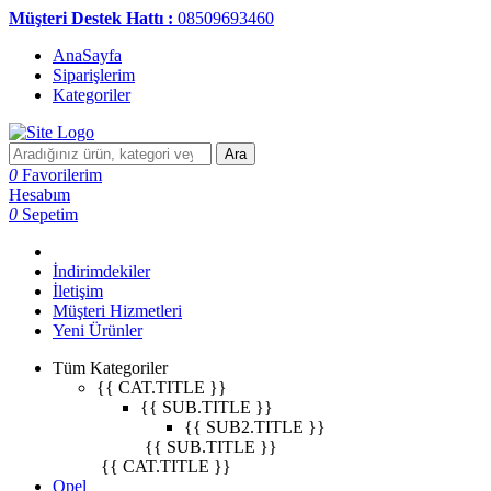
Müşteri Destek Hattı :
08509693460
AnaSayfa
Siparişlerim
Kategoriler
Ara
0
Favorilerim
Hesabım
0
Sepetim
İndirimdekiler
İletişim
Müşteri Hizmetleri
Yeni Ürünler
Tüm Kategoriler
{{ CAT.TITLE }}
{{ SUB.TITLE }}
{{ SUB2.TITLE }}
{{ SUB.TITLE }}
{{ CAT.TITLE }}
Opel