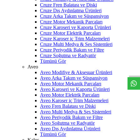
Cruze Fren Balatası ve Diski
Cruze Dış Aydınlatma Ürünleri
Cruze Arka Takım ve Süspansiyon
Cruze Motor Mekanik Parçaları
Cruze Karoseri ve Kaporta Ürünleri
Cruze Motor Elektrik Parçaları
Cruze Karoser iç Trim Malzemeleri
Cruze Multi Medya & Ses Sistemleri
Cruze Periyodik Bakım ve Filtre
Cruze Soğutma ve Radyatör
W
h
t
s
a
p
p
D
e
s
t
e
H
a
t
t
Tümünü Gör
Aveo
Aveo Modifiye & Aksesuar Ürünleri
Aveo Arka Takım ve Süspansiyon
Aveo Motor Mekanik Parçaları
Aveo Karoseri ve Kaporta Ürünleri
Aveo Motor Elektrik Parçaları
Aveo Karoser iç Trim Malzemeleri
Aveo Fren Balatası ve Diski
Aveo Multi Medya & Ses Sistemleri
Aveo Periyodik Bakım ve Filtre
Aveo Soğutma ve Radyatör
Aveo Dış Aydınlatma Ürünleri
Tümünü Gör
Kalos