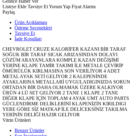
Gelince Haber Ver
Listeye Ekle
Tavsiye Et
Yorum Yap
Fiyat Alarmı
Paylaş
Ürün Açıklaması
Ödeme Seçenekleri
Tavsiye Et
İade Koşulları
CHEVROLET CRUZE KALORİFER KAZANI BİR TARAF
SOĞUK BİR TARAF SICAK ARIZASINDAN DOLAYI
ÇÖZÜM ARAYANLARA KOMPLE KAZAN DEĞİŞİMİ
YERİNE KLAPE TAMİR TAKIMI İLE METALE ÇEVİRİP
ÖMÜRÜLÜK KIRLMASINA SON VERİLİYOR 4 ADET
METAL AYAK SETİ GELİYOR 2 KALEPENİNDE
AYAKLARINA METALLARİ UYGULADIGINIZDA SORUN
ORTADAN BİR DAHA OLMAMAK ÜZERE KALKIYOR
ÜRÜN 4 LÜ SET GELİYOR 2 TANE 1 KLAPE 2 TANE
DİĞER KLAPE İÇİN TOPLAM 4 AYAK UMT AUTO PARTS
GÜCLENDİRME DELİKLERİNİ KLAPENİZİN KIRILDIGI
YERE GÖRE SİZ MATKAP İLE DELİCEKSİNİZ TAKILMA
YERİNİN DELİĞİ HAZIR GELİYOR
Vitrin Ürünleri
Benzer Ürünler
Son İncelenenler