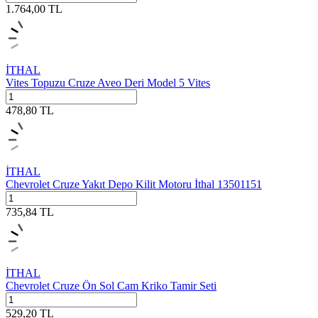
1.764,00
TL
İTHAL
Vites Topuzu Cruze Aveo Deri Model 5 Vites
478,80
TL
İTHAL
Chevrolet Cruze Yakıt Depo Kilit Motoru İthal 13501151
735,84
TL
İTHAL
Chevrolet Cruze Ön Sol Cam Kriko Tamir Seti
529,20
TL