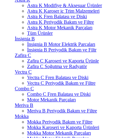
Astra K Modifiye & Aksesuar Ürünler
Astra K Karoser iç Trim Malzemeleri
Astra K Fren Balatası ve Diski
Astra K Periyodik Bakım ve Filtre
Astra K Motor Mekanik Parçaları
Tüm Ürünler
İnsignia B
İnsignia B Motor Elektrik Parçaları
İnsignia B Periyodik Bakım ve Filtr
Zafira C
Zafira C Karoseri ve Kaporta Ürünle
Zafira C Soğutma ve Radyatör
Vectra C
Vectra C Fren Balatası ve Diski
Vectra C Periyodik Bakım ve Filtre
Combo C
Combo C Fren Balatası ve Diski
Motor Mekanik Parçaları
Meriva B
Meriva B Periyodik Bakım ve Filtre
Mokka
Mokka Periyodik Bakım ve Filtre
Mokka Karoseri ve Kaporta Ürünleri
Mokka Motor Mekanik Parçaları