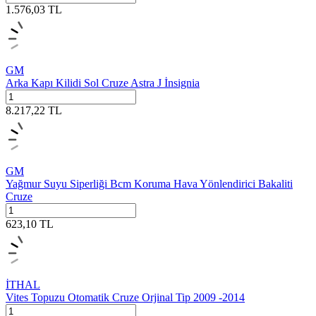
1.576,03
TL
GM
Arka Kapı Kilidi Sol Cruze Astra J İnsignia
8.217,22
TL
GM
Yağmur Suyu Siperliği Bcm Koruma Hava Yönlendirici Bakaliti
Cruze
623,10
TL
İTHAL
Vites Topuzu Otomatik Cruze Orjinal Tip 2009 -2014