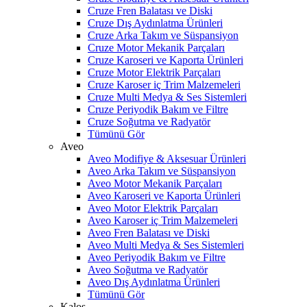
Cruze Fren Balatası ve Diski
Cruze Dış Aydınlatma Ürünleri
Cruze Arka Takım ve Süspansiyon
Cruze Motor Mekanik Parçaları
Cruze Karoseri ve Kaporta Ürünleri
Cruze Motor Elektrik Parçaları
Cruze Karoser iç Trim Malzemeleri
Cruze Multi Medya & Ses Sistemleri
Cruze Periyodik Bakım ve Filtre
Cruze Soğutma ve Radyatör
Tümünü Gör
Aveo
Aveo Modifiye & Aksesuar Ürünleri
Aveo Arka Takım ve Süspansiyon
Aveo Motor Mekanik Parçaları
Aveo Karoseri ve Kaporta Ürünleri
Aveo Motor Elektrik Parçaları
Aveo Karoser iç Trim Malzemeleri
Aveo Fren Balatası ve Diski
Aveo Multi Medya & Ses Sistemleri
Aveo Periyodik Bakım ve Filtre
Aveo Soğutma ve Radyatör
Aveo Dış Aydınlatma Ürünleri
Tümünü Gör
Kalos