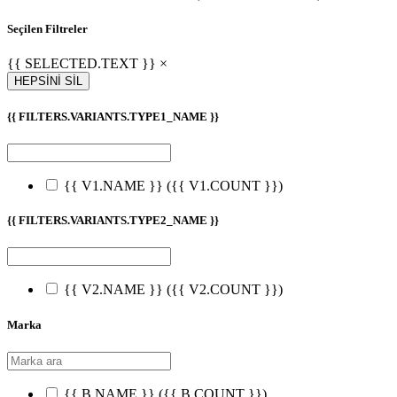
Seçilen Filtreler
{{ SELECTED.TEXT }} ×
HEPSİNİ SİL
{{ FILTERS.VARIANTS.TYPE1_NAME }}
{{ V1.NAME }}
({{ V1.COUNT }})
{{ FILTERS.VARIANTS.TYPE2_NAME }}
{{ V2.NAME }}
({{ V2.COUNT }})
Marka
{{ B.NAME }}
({{ B.COUNT }})