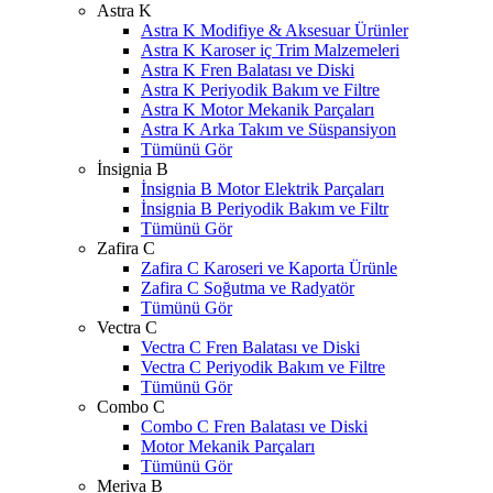
Astra K
Astra K Modifiye & Aksesuar Ürünler
Astra K Karoser iç Trim Malzemeleri
Astra K Fren Balatası ve Diski
Astra K Periyodik Bakım ve Filtre
Astra K Motor Mekanik Parçaları
Astra K Arka Takım ve Süspansiyon
Tümünü Gör
İnsignia B
İnsignia B Motor Elektrik Parçaları
İnsignia B Periyodik Bakım ve Filtr
Tümünü Gör
Zafira C
Zafira C Karoseri ve Kaporta Ürünle
Zafira C Soğutma ve Radyatör
Tümünü Gör
Vectra C
Vectra C Fren Balatası ve Diski
Vectra C Periyodik Bakım ve Filtre
Tümünü Gör
Combo C
Combo C Fren Balatası ve Diski
Motor Mekanik Parçaları
Tümünü Gör
Meriva B