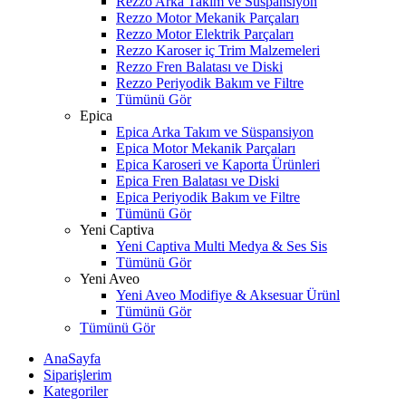
Rezzo Arka Takım ve Süspansiyon
Rezzo Motor Mekanik Parçaları
Rezzo Motor Elektrik Parçaları
Rezzo Karoser iç Trim Malzemeleri
Rezzo Fren Balatası ve Diski
Rezzo Periyodik Bakım ve Filtre
Tümünü Gör
Epica
Epica Arka Takım ve Süspansiyon
Epica Motor Mekanik Parçaları
Epica Karoseri ve Kaporta Ürünleri
Epica Fren Balatası ve Diski
Epica Periyodik Bakım ve Filtre
Tümünü Gör
Yeni Captiva
Yeni Captiva Multi Medya & Ses Sis
Tümünü Gör
Yeni Aveo
Yeni Aveo Modifiye & Aksesuar Ürünl
Tümünü Gör
Tümünü Gör
AnaSayfa
Siparişlerim
Kategoriler