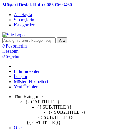
Müşteri Destek Hattı :
08509693460
AnaSayfa
Siparişlerim
Kategoriler
Ara
0
Favorilerim
Hesabım
0
Sepetim
İndirimdekiler
İletişim
Müşteri Hizmetleri
Yeni Ürünler
Tüm Kategoriler
{{ CAT.TITLE }}
{{ SUB.TITLE }}
{{ SUB2.TITLE }}
{{ SUB.TITLE }}
{{ CAT.TITLE }}
Opel