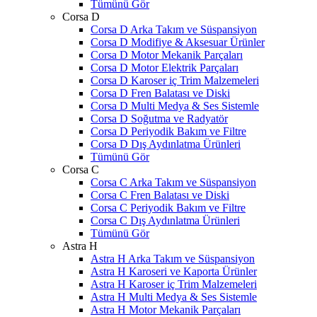
Tümünü Gör
Corsa D
Corsa D Arka Takım ve Süspansiyon
Corsa D Modifiye & Aksesuar Ürünler
Corsa D Motor Mekanik Parçaları
Corsa D Motor Elektrik Parçaları
Corsa D Karoser iç Trim Malzemeleri
Corsa D Fren Balatası ve Diski
Corsa D Multi Medya & Ses Sistemle
Corsa D Soğutma ve Radyatör
Corsa D Periyodik Bakım ve Filtre
Corsa D Dış Aydınlatma Ürünleri
Tümünü Gör
Corsa C
Corsa C Arka Takım ve Süspansiyon
Corsa C Fren Balatası ve Diski
Corsa C Periyodik Bakım ve Filtre
Corsa C Dış Aydınlatma Ürünleri
Tümünü Gör
Astra H
Astra H Arka Takım ve Süspansiyon
Astra H Karoseri ve Kaporta Ürünler
Astra H Karoser iç Trim Malzemeleri
Astra H Multi Medya & Ses Sistemle
Astra H Motor Mekanik Parçaları