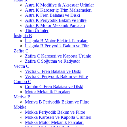
Astra K Modifiye & Aksesuar Ürünler
Astra K Karoser iç Trim Malzemeleri
Astra K Fren Balatası ve Diski
Astra K Periyodik Bakım ve Filtre
Astra K Motor Mekanik Parçaları
Tüm Ürünler
İnsignia B
İnsignia B Motor Elektrik Parçaları
İnsignia B Periyodik Bakım ve Filtr
Zafira C
Zafira C Karoseri ve Kaporta Ürünle
Zafira C Soğutma ve Radyatör
Vectra C
Vectra C Fren Balatası ve Diski
Vectra C Periyodik Bakım ve Filtre
Combo C
Combo C Fren Balatası ve Diski
Motor Mekanik Parçaları
Meriva B
Meriva B Periyodik Bakım ve Filtre
Mokka
Mokka Periyodik Bakım ve Filtre
Mokka Karoseri ve Kaporta Ürünleri
Mokka Motor Mekanik Parçaları