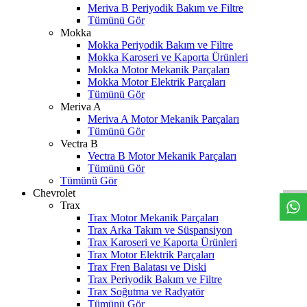
Meriva B Periyodik Bakım ve Filtre
Tümünü Gör
Mokka
Mokka Periyodik Bakım ve Filtre
Mokka Karoseri ve Kaporta Ürünleri
Mokka Motor Mekanik Parçaları
Mokka Motor Elektrik Parçaları
Tümünü Gör
Meriva A
Meriva A Motor Mekanik Parçaları
Tümünü Gör
Vectra B
W
h
t
s
a
p
p
D
e
s
t
e
H
a
t
t
Vectra B Motor Mekanik Parçaları
Tümünü Gör
Tümünü Gör
Chevrolet
Trax
Trax Motor Mekanik Parçaları
Trax Arka Takım ve Süspansiyon
Trax Karoseri ve Kaporta Ürünleri
Trax Motor Elektrik Parçaları
Trax Fren Balatası ve Diski
Trax Periyodik Bakım ve Filtre
Trax Soğutma ve Radyatör
Tümünü Gör