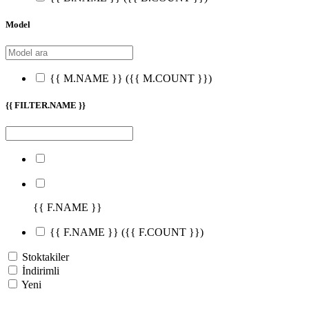
Model
{{ M.NAME }}
({{ M.COUNT }})
{{ FILTER.NAME }}
{{ F.NAME }}
{{ F.NAME }}
({{ F.COUNT }})
Stoktakiler
İndirimli
Yeni