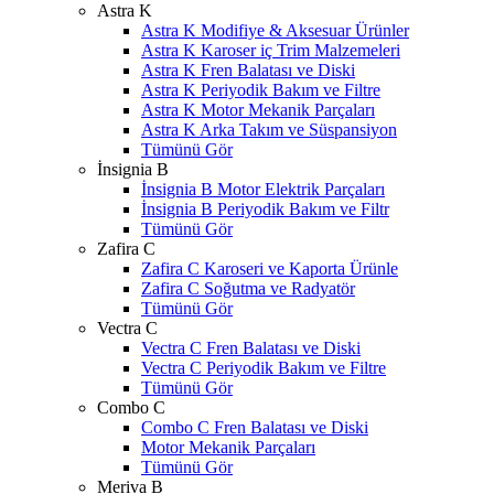
Astra K
Astra K Modifiye & Aksesuar Ürünler
Astra K Karoser iç Trim Malzemeleri
Astra K Fren Balatası ve Diski
Astra K Periyodik Bakım ve Filtre
Astra K Motor Mekanik Parçaları
Astra K Arka Takım ve Süspansiyon
Tümünü Gör
İnsignia B
İnsignia B Motor Elektrik Parçaları
İnsignia B Periyodik Bakım ve Filtr
Tümünü Gör
Zafira C
Zafira C Karoseri ve Kaporta Ürünle
Zafira C Soğutma ve Radyatör
Tümünü Gör
Vectra C
Vectra C Fren Balatası ve Diski
Vectra C Periyodik Bakım ve Filtre
Tümünü Gör
Combo C
Combo C Fren Balatası ve Diski
Motor Mekanik Parçaları
Tümünü Gör
Meriva B