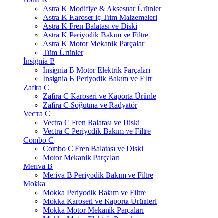
Astra K Modifiye & Aksesuar Ürünler
Astra K Karoser iç Trim Malzemeleri
Astra K Fren Balatası ve Diski
Astra K Periyodik Bakım ve Filtre
Astra K Motor Mekanik Parçaları
Tüm Ürünler
İnsignia B
İnsignia B Motor Elektrik Parçaları
İnsignia B Periyodik Bakım ve Filtr
Zafira C
Zafira C Karoseri ve Kaporta Ürünle
Zafira C Soğutma ve Radyatör
Vectra C
Vectra C Fren Balatası ve Diski
Vectra C Periyodik Bakım ve Filtre
Combo C
Combo C Fren Balatası ve Diski
Motor Mekanik Parçaları
Meriva B
Meriva B Periyodik Bakım ve Filtre
Mokka
Mokka Periyodik Bakım ve Filtre
Mokka Karoseri ve Kaporta Ürünleri
Mokka Motor Mekanik Parçaları