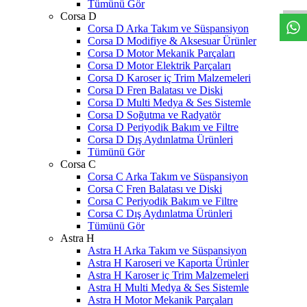
Tümünü Gör
Corsa D
Corsa D Arka Takım ve Süspansiyon
Corsa D Modifiye & Aksesuar Ürünler
Corsa D Motor Mekanik Parçaları
Corsa D Motor Elektrik Parçaları
Corsa D Karoser iç Trim Malzemeleri
Corsa D Fren Balatası ve Diski
Corsa D Multi Medya & Ses Sistemle
Corsa D Soğutma ve Radyatör
Corsa D Periyodik Bakım ve Filtre
Corsa D Dış Aydınlatma Ürünleri
Tümünü Gör
Corsa C
Corsa C Arka Takım ve Süspansiyon
Corsa C Fren Balatası ve Diski
Corsa C Periyodik Bakım ve Filtre
Corsa C Dış Aydınlatma Ürünleri
Tümünü Gör
Astra H
Astra H Arka Takım ve Süspansiyon
Astra H Karoseri ve Kaporta Ürünler
Astra H Karoser iç Trim Malzemeleri
Astra H Multi Medya & Ses Sistemle
Astra H Motor Mekanik Parçaları