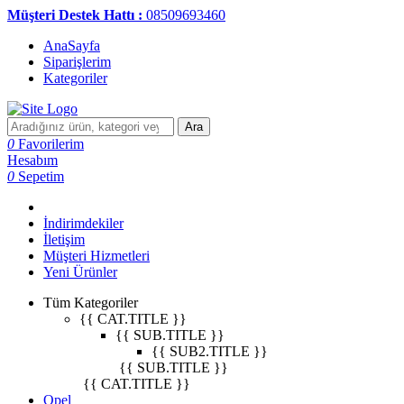
Müşteri Destek Hattı :
08509693460
AnaSayfa
Siparişlerim
Kategoriler
Ara
0
Favorilerim
Hesabım
0
Sepetim
İndirimdekiler
İletişim
Müşteri Hizmetleri
Yeni Ürünler
Tüm Kategoriler
{{ CAT.TITLE }}
{{ SUB.TITLE }}
{{ SUB2.TITLE }}
{{ SUB.TITLE }}
{{ CAT.TITLE }}
Opel