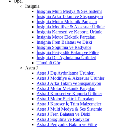
Opel
İnsignia
İnsignia Multi Medya & Ses Sisteml
İnsignia Arka Takım ve Süspansiyon
İnsignia Motor Mekanik Parçaları
İnsignia Modifiye & Aksesuar Ürünle
İnsignia Karoseri ve Kaporta Ürünle
İnsignia Motor Elektrik Parçaları
İnsignia Fren Balatası ve Diski
İnsignia Soğutma ve Radyatör
İnsignia Periyodik Bakım ve Filtre
İnsignia Dış Aydınlatma Ürünleri
Tümünü Gör
Astra J
Astra J Dış Aydınlatma Ürünleri
Astra J Modifiye & Aksesuar Ürünler
Astra J Arka Takım ve Süspansiyon
Astra J Motor Mekanik Parçaları
Astra J Karoseri ve Kaporta Ürünler
Astra J Motor Elektrik Parçaları
Astra J Karoser İç Trim Malzemeler
Astra J Multi Medya & Ses Sistemle
Astra J Fren Balatası ve Diski
W
h
t
s
a
p
p
D
e
s
t
e
H
a
t
t
Astra J Soğutma ve Radyatör
Astra J Periyodik Bakım ve Filtre