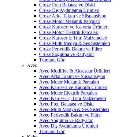
Cruze Fren Balatası ve Diski
Cruze Dış Aydınlatma Ürünleri
Cruze Arka Takım ve Süspansiyon
Cruze Motor Mekanik Parçaları
Cruze Karoseri ve Kaporta Ürünleri
Cruze Motor Elektrik Parçaları
Cruze Karoser iç Trim Malzemeleri
Cruze Multi Medya & Ses Sistemleri
Cruze Periyodik Bakım ve Filtre
Cruze Soğutma ve Radyatör
Tümünü Gör
Aveo
Aveo Modifiye & Aksesuar Ürünleri
Aveo Arka Takım ve Süspansiyon
Aveo Motor Mekanik Parçaları
Aveo Karoseri ve Kaporta Ürünleri
Aveo Motor Elektrik Parçaları
Aveo Karoser iç Trim Malzemeleri
Aveo Fren Balatası ve Diski
Aveo Multi Medya & Ses Sistemleri
Aveo Periyodik Bakım ve Filtre
Aveo Soğutma ve Radyatör
Aveo Dış Aydınlatma Ürünleri
Tümünü Gör
Kalos