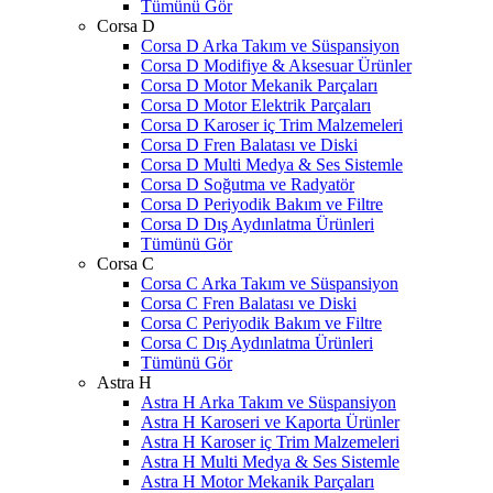
Tümünü Gör
Corsa D
Corsa D Arka Takım ve Süspansiyon
Corsa D Modifiye & Aksesuar Ürünler
Corsa D Motor Mekanik Parçaları
Corsa D Motor Elektrik Parçaları
Corsa D Karoser iç Trim Malzemeleri
Corsa D Fren Balatası ve Diski
Corsa D Multi Medya & Ses Sistemle
Corsa D Soğutma ve Radyatör
Corsa D Periyodik Bakım ve Filtre
Corsa D Dış Aydınlatma Ürünleri
Tümünü Gör
Corsa C
Corsa C Arka Takım ve Süspansiyon
Corsa C Fren Balatası ve Diski
Corsa C Periyodik Bakım ve Filtre
Corsa C Dış Aydınlatma Ürünleri
Tümünü Gör
Astra H
Astra H Arka Takım ve Süspansiyon
Astra H Karoseri ve Kaporta Ürünler
Astra H Karoser iç Trim Malzemeleri
Astra H Multi Medya & Ses Sistemle
Astra H Motor Mekanik Parçaları