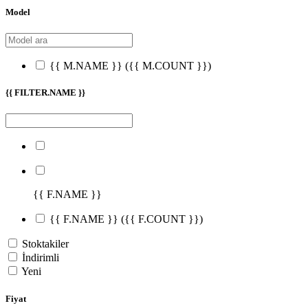
Model
{{ M.NAME }}
({{ M.COUNT }})
{{ FILTER.NAME }}
{{ F.NAME }}
{{ F.NAME }}
({{ F.COUNT }})
Stoktakiler
İndirimli
Yeni
Fiyat