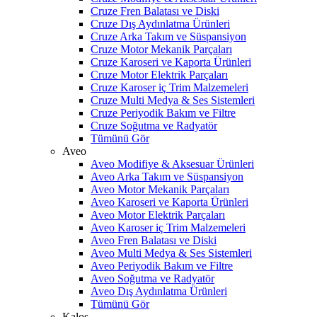
Cruze Fren Balatası ve Diski
Cruze Dış Aydınlatma Ürünleri
Cruze Arka Takım ve Süspansiyon
Cruze Motor Mekanik Parçaları
Cruze Karoseri ve Kaporta Ürünleri
Cruze Motor Elektrik Parçaları
Cruze Karoser iç Trim Malzemeleri
Cruze Multi Medya & Ses Sistemleri
Cruze Periyodik Bakım ve Filtre
Cruze Soğutma ve Radyatör
Tümünü Gör
Aveo
Aveo Modifiye & Aksesuar Ürünleri
Aveo Arka Takım ve Süspansiyon
Aveo Motor Mekanik Parçaları
Aveo Karoseri ve Kaporta Ürünleri
Aveo Motor Elektrik Parçaları
Aveo Karoser iç Trim Malzemeleri
Aveo Fren Balatası ve Diski
Aveo Multi Medya & Ses Sistemleri
Aveo Periyodik Bakım ve Filtre
Aveo Soğutma ve Radyatör
Aveo Dış Aydınlatma Ürünleri
Tümünü Gör
Kalos