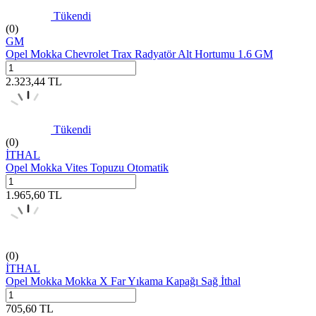
Tükendi
(0)
GM
Opel Mokka Chevrolet Trax Radyatör Alt Hortumu 1.6 GM
2.323,44
TL
Tükendi
(0)
İTHAL
Opel Mokka Vites Topuzu Otomatik
1.965,60
TL
(0)
İTHAL
Opel Mokka Mokka X Far Yıkama Kapağı Sağ İthal
705,60
TL