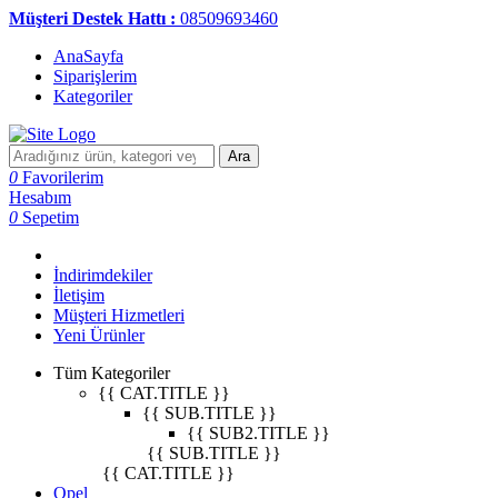
Müşteri Destek Hattı :
08509693460
AnaSayfa
Siparişlerim
Kategoriler
Ara
0
Favorilerim
Hesabım
0
Sepetim
İndirimdekiler
İletişim
Müşteri Hizmetleri
Yeni Ürünler
Tüm Kategoriler
{{ CAT.TITLE }}
{{ SUB.TITLE }}
{{ SUB2.TITLE }}
{{ SUB.TITLE }}
{{ CAT.TITLE }}
Opel