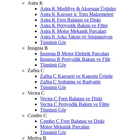
Astra K
Astra K Modifiye & Aksesuar Ürünler
Astra K Karoser iç Trim Malzemeleri
Astra K Fren Balatası ve Diski
Astra K Periyodik Bakım ve Filtre
Astra K Motor Mekanik Parçaları
Astra K Arka Takım ve Süspansiyon
Tümünü Gör
İnsignia B
İnsignia B Motor Elektrik Parçaları
İnsignia B Periyodik Bakım ve Filtr
Tümünü Gör
Zafira C
Zafira C Karoseri ve Kaporta Ürünle
Zafira C Soğutma ve Radyatör
Tümünü Gör
Vectra C
Vectra C Fren Balatası ve Diski
Vectra C Periyodik Bakım ve Filtre
Tümünü Gör
Combo C
Combo C Fren Balatası ve Diski
Motor Mekanik Parçaları
Tümünü Gör
Meriva B