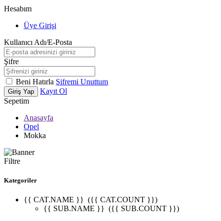
Hesabım
Üye Girişi
Kullanıcı Adı/E-Posta
Şifre
Beni Hatırla
Şifremi Unuttum
Kayıt Ol
Giriş Yap
Sepetim
Anasayfa
Opel
Mokka
Filtre
Kategoriler
{{ CAT.NAME }}
({{ CAT.COUNT }})
{{ SUB.NAME }}
({{ SUB.COUNT }})