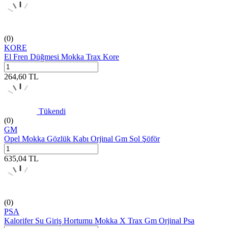
(0)
KORE
El Fren Düğmesi Mokka Trax Kore
264,60
TL
Tükendi
(0)
GM
Opel Mokka Gözlük Kabı Orjinal Gm Sol Şöför
635,04
TL
(0)
PSA
Kalorifer Su Giriş Hortumu Mokka X Trax Gm Orjinal Psa