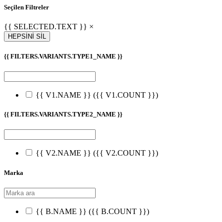
Seçilen Filtreler
{{ SELECTED.TEXT }} ×
HEPSİNİ SİL
{{ FILTERS.VARIANTS.TYPE1_NAME }}
{{ V1.NAME }}
({{ V1.COUNT }})
{{ FILTERS.VARIANTS.TYPE2_NAME }}
{{ V2.NAME }}
({{ V2.COUNT }})
Marka
{{ B.NAME }}
({{ B.COUNT }})