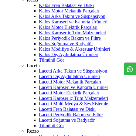
Kalos Fren Balatası ve Diski
Kalos Motor Mekanik Parçaları
Kalos Arka Takım ve Süspansiyon
Kalos Karoseri ve Kaporta Ürünleri
Kalos Motor Elektrik Parçaları
Kalos Karoser iç Trim Malzemeleri
Kalos Periyodik Bakım ve Filtre
Kalos Soğutma ve Radyatör
W
h
t
s
a
p
p
D
e
s
t
e
H
a
t
t
Kalos Modifiye & Aksesuar Ürünleri
Kalos Dış Aydınlatma Ürünleri
Tümünü Gör
Lacetti
Lacetti Arka Takım ve Süspansiyon
Lacetti Dış Aydınlatma Ürünleri
Lacetti Motor Mekanik Parçaları
Lacetti Karoseri ve Kaporta Ürünler
Lacetti Motor Elektrik Parçaları
Lacetti Karoser iç Trim Malzemeleri
Lacetti Multi Medya & Ses Sistemle
Lacetti Fren Balatası ve Diski
Lacetti Periyodik Bakım ve Filtre
Lacetti Soğutma ve Radyatör
Tümünü Gör
Rezzo