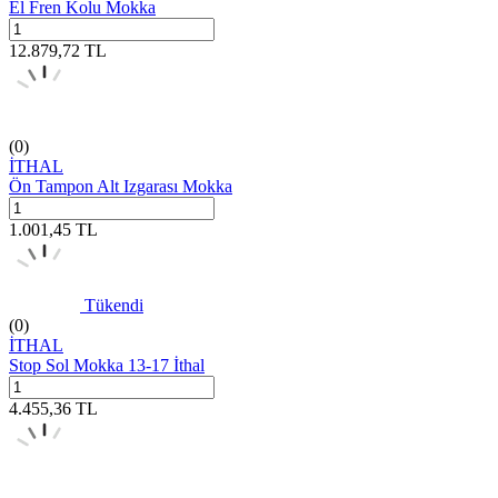
El Fren Kolu Mokka
12.879,72
TL
(0)
İTHAL
Ön Tampon Alt Izgarası Mokka
1.001,45
TL
Tükendi
(0)
İTHAL
Stop Sol Mokka 13-17 İthal
4.455,36
TL