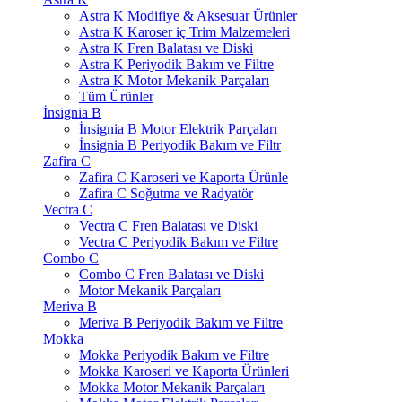
Astra K Modifiye & Aksesuar Ürünler
Astra K Karoser iç Trim Malzemeleri
Astra K Fren Balatası ve Diski
Astra K Periyodik Bakım ve Filtre
Astra K Motor Mekanik Parçaları
Tüm Ürünler
İnsignia B
İnsignia B Motor Elektrik Parçaları
İnsignia B Periyodik Bakım ve Filtr
Zafira C
Zafira C Karoseri ve Kaporta Ürünle
Zafira C Soğutma ve Radyatör
Vectra C
Vectra C Fren Balatası ve Diski
Vectra C Periyodik Bakım ve Filtre
Combo C
Combo C Fren Balatası ve Diski
Motor Mekanik Parçaları
Meriva B
Meriva B Periyodik Bakım ve Filtre
Mokka
Mokka Periyodik Bakım ve Filtre
Mokka Karoseri ve Kaporta Ürünleri
Mokka Motor Mekanik Parçaları