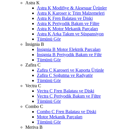
Astra K
Astra K Modifiye & Aksesuar Ürünler
Astra K Karoser iç Trim Malzemeleri
Astra K Fren Balatası ve Diski
Astra K Periyodik Bakım ve Filtre
Astra K Motor Mekanik Parçaları
Astra K Arka Takım ve Süspansiyon
Tümünü Gör
İnsignia B
İnsignia B Motor Elektrik Parçaları
İnsignia B Periyodik Bakım ve Filtr
Tümünü Gör
Zafira C
Zafira C Karoseri ve Kaporta Ürünle
Zafira C Soğutma ve Radyatör
Tümünü Gör
Vectra C
Vectra C Fren Balatası ve Diski
Vectra C Periyodik Bakım ve Filtre
Tümünü Gör
Combo C
Combo C Fren Balatası ve Diski
Motor Mekanik Parçaları
Tümünü Gör
Meriva B