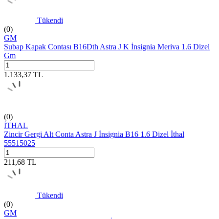
Tükendi
(0)
GM
Subap Kapak Contası B16Dth Astra J K İnsignia Meriva 1.6 Dizel
Gm
1.133,37
TL
(0)
İTHAL
Zincir Gergi Alt Conta Astra J İnsignia B16 1.6 Dizel İthal
55515025
211,68
TL
Tükendi
(0)
GM