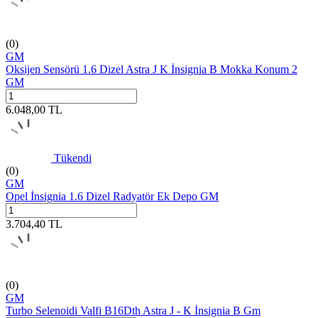
(0)
GM
Oksijen Sensörü 1.6 Dizel Astra J K İnsignia B Mokka Konum 2
GM
6.048,00
TL
Tükendi
(0)
GM
Opel İnsignia 1.6 Dizel Radyatör Ek Depo GM
3.704,40
TL
(0)
GM
Turbo Selenoidi Valfi B16Dth Astra J - K İnsignia B Gm