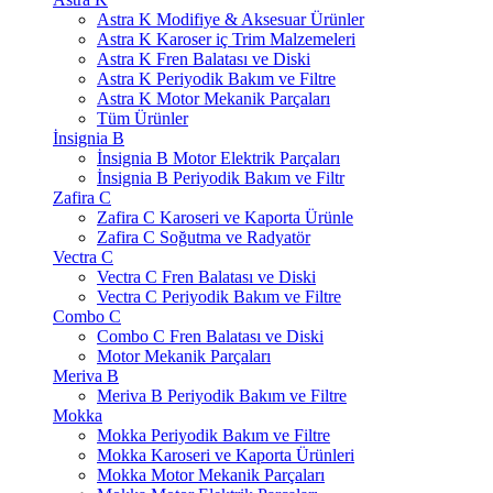
Astra K Modifiye & Aksesuar Ürünler
Astra K Karoser iç Trim Malzemeleri
Astra K Fren Balatası ve Diski
Astra K Periyodik Bakım ve Filtre
Astra K Motor Mekanik Parçaları
Tüm Ürünler
İnsignia B
İnsignia B Motor Elektrik Parçaları
İnsignia B Periyodik Bakım ve Filtr
Zafira C
Zafira C Karoseri ve Kaporta Ürünle
Zafira C Soğutma ve Radyatör
Vectra C
Vectra C Fren Balatası ve Diski
Vectra C Periyodik Bakım ve Filtre
Combo C
Combo C Fren Balatası ve Diski
Motor Mekanik Parçaları
Meriva B
Meriva B Periyodik Bakım ve Filtre
Mokka
Mokka Periyodik Bakım ve Filtre
Mokka Karoseri ve Kaporta Ürünleri
Mokka Motor Mekanik Parçaları