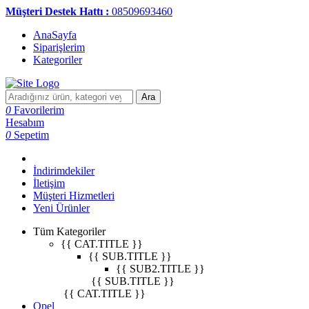
Müşteri Destek Hattı :
08509693460
AnaSayfa
Siparişlerim
Kategoriler
Ara
0
Favorilerim
Hesabım
0
Sepetim
İndirimdekiler
İletişim
Müşteri Hizmetleri
Yeni Ürünler
Tüm Kategoriler
{{ CAT.TITLE }}
{{ SUB.TITLE }}
{{ SUB2.TITLE }}
{{ SUB.TITLE }}
{{ CAT.TITLE }}
Opel