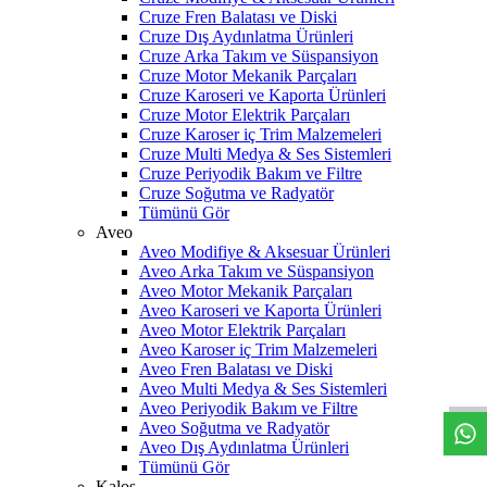
Cruze Fren Balatası ve Diski
Cruze Dış Aydınlatma Ürünleri
Cruze Arka Takım ve Süspansiyon
Cruze Motor Mekanik Parçaları
Cruze Karoseri ve Kaporta Ürünleri
Cruze Motor Elektrik Parçaları
Cruze Karoser iç Trim Malzemeleri
Cruze Multi Medya & Ses Sistemleri
Cruze Periyodik Bakım ve Filtre
Cruze Soğutma ve Radyatör
Tümünü Gör
Aveo
Aveo Modifiye & Aksesuar Ürünleri
Aveo Arka Takım ve Süspansiyon
Aveo Motor Mekanik Parçaları
Aveo Karoseri ve Kaporta Ürünleri
Aveo Motor Elektrik Parçaları
W
h
t
s
a
p
p
D
e
s
t
e
H
a
t
t
Aveo Karoser iç Trim Malzemeleri
Aveo Fren Balatası ve Diski
Aveo Multi Medya & Ses Sistemleri
Aveo Periyodik Bakım ve Filtre
Aveo Soğutma ve Radyatör
Aveo Dış Aydınlatma Ürünleri
Tümünü Gör
Kalos