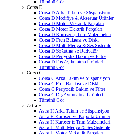
Tümünü Gör
Corsa D
Corsa D Arka Takım ve Süspansiyon
Corsa D Modifiye & Aksesuar Ürünler
Corsa D Motor Mekanik Parçaları
Corsa D Motor Elektrik Parçaları
Corsa D Karoser iç Trim Malzemeleri
Corsa D Fren Balatası ve Diski
Corsa D Multi Medya & Ses Sistemle
Corsa D Soğutma ve Radyatör
Corsa D Periyodik Bakım ve Filtre
Corsa D Dış Aydınlatma Ürünleri
Tümünü Gör
Corsa C
Corsa C Arka Takım ve Süspansiyon
Corsa C Fren Balatası ve Diski
Corsa C Periyodik Bakım ve Filtre
Corsa C Dış Aydınlatma Ürünleri
Tümünü Gör
Astra H
Astra H Arka Takım ve Süspansiyon
Astra H Karoseri ve Kaporta Ürünler
Astra H Karoser iç Trim Malzemeleri
Astra H Multi Medya & Ses Sistemle
Astra H Motor Mekanik Parçaları