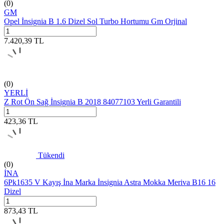
(0)
GM
Opel İnsignia B 1.6 Dizel Sol Turbo Hortumu Gm Orjinal
7.420,39
TL
(0)
YERLİ
Z Rot Ön Sağ İnsignia B 2018 84077103 Yerli Garantili
423,36
TL
Tükendi
(0)
İNA
6Pk1635 V Kayış İna Marka İnsignia Astra Mokka Meriva B16 16
Dizel
873,43
TL