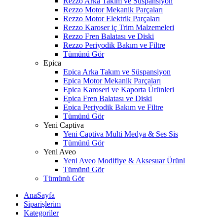
Rezzo Arka Takım ve Süspansiyon
Rezzo Motor Mekanik Parçaları
Rezzo Motor Elektrik Parçaları
Rezzo Karoser iç Trim Malzemeleri
Rezzo Fren Balatası ve Diski
Rezzo Periyodik Bakım ve Filtre
Tümünü Gör
Epica
Epica Arka Takım ve Süspansiyon
Epica Motor Mekanik Parçaları
Epica Karoseri ve Kaporta Ürünleri
Epica Fren Balatası ve Diski
Epica Periyodik Bakım ve Filtre
Tümünü Gör
Yeni Captiva
Yeni Captiva Multi Medya & Ses Sis
Tümünü Gör
Yeni Aveo
Yeni Aveo Modifiye & Aksesuar Ürünl
Tümünü Gör
Tümünü Gör
AnaSayfa
Siparişlerim
Kategoriler