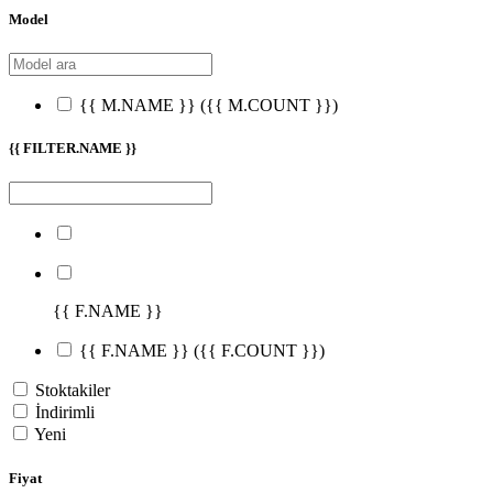
Model
{{ M.NAME }}
({{ M.COUNT }})
{{ FILTER.NAME }}
{{ F.NAME }}
{{ F.NAME }}
({{ F.COUNT }})
Stoktakiler
İndirimli
Yeni
Fiyat