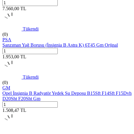
7.560,00
TL
Tükendi
(0)
PSA
Şanzıman Yağ Borusu (İnsignia B Astra K) 6T45 Gm Orjinal
1.953,00
TL
Tükendi
(0)
GM
Opel İnsignia B Radyatör Yedek Su Deposu B15Sft F14Sft F15Dvh
D20Sht F20Sht Gm
1.508,47
TL