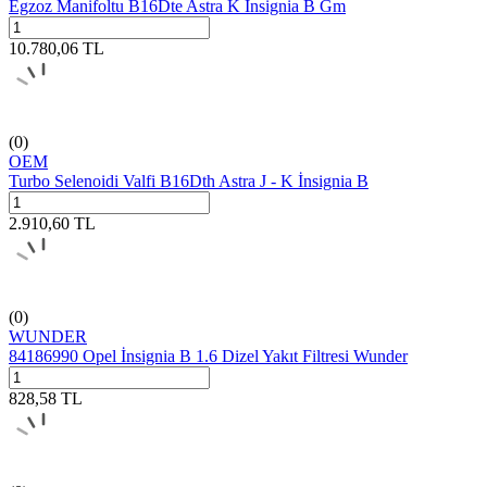
Egzoz Manifoltu B16Dte Astra K İnsignia B Gm
10.780,06
TL
(0)
OEM
Turbo Selenoidi Valfi B16Dth Astra J - K İnsignia B
2.910,60
TL
(0)
WUNDER
84186990 Opel İnsignia B 1.6 Dizel Yakıt Filtresi Wunder
828,58
TL