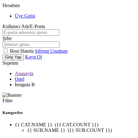
Hesabım
Üye Girişi
Kullanıcı Adı/E-Posta
Şifre
Beni Hatırla
Şifremi Unuttum
Kayıt Ol
Giriş Yap
Sepetim
Anasayfa
Opel
İnsignia B
Filtre
Kategoriler
{{ CAT.NAME }}
({{ CAT.COUNT }})
{{ SUB.NAME }}
({{ SUB.COUNT }})