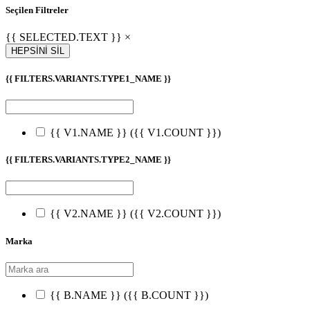
Seçilen Filtreler
{{ SELECTED.TEXT }} ×
HEPSİNİ SİL
{{ FILTERS.VARIANTS.TYPE1_NAME }}
{{ V1.NAME }}
({{ V1.COUNT }})
{{ FILTERS.VARIANTS.TYPE2_NAME }}
{{ V2.NAME }}
({{ V2.COUNT }})
Marka
{{ B.NAME }}
({{ B.COUNT }})