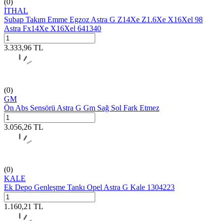
(0)
İTHAL
Subap Takım Emme Egzoz Astra G Z14Xe Z1.6Xe X16Xel 98
Astra Fx14Xe X16Xel 641340
3.333,96
TL
(0)
GM
Ön Abs Sensörü Astra G Gm Sağ Sol Fark Etmez
3.056,26
TL
(0)
KALE
Ek Depo Genleşme Tankı Opel Astra G Kale 1304223
1.160,21
TL