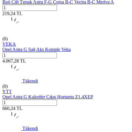
Buji Çift Tırnak Astra F-G Corsa B-C Vectra B-C Meriva A
219,24
TL
(0)
VEKA
Opel Astra G Sağ Aks Komple Veka
4.067,28
TL
Tükendi
(0)
YTT
Opel Astra G Kalorifer Çıkış Hortumu Z1.4XEP
660,24
TL
Tükendi