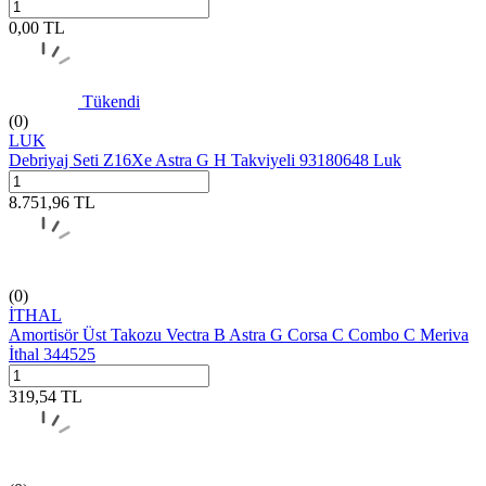
0,00
TL
Tükendi
(0)
LUK
Debriyaj Seti Z16Xe Astra G H Takviyeli 93180648 Luk
8.751,96
TL
(0)
İTHAL
Amortisör Üst Takozu Vectra B Astra G Corsa C Combo C Meriva
İthal 344525
319,54
TL