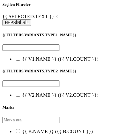
Seçilen Filtreler
{{ SELECTED.TEXT }} ×
HEPSİNİ SİL
{{ FILTERS.VARIANTS.TYPE1_NAME }}
{{ V1.NAME }}
({{ V1.COUNT }})
{{ FILTERS.VARIANTS.TYPE2_NAME }}
{{ V2.NAME }}
({{ V2.COUNT }})
Marka
{{ B.NAME }}
({{ B.COUNT }})