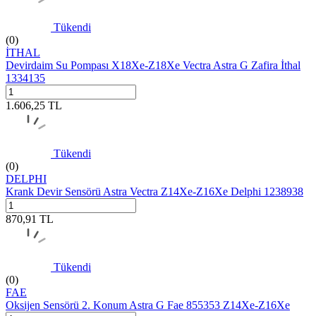
Tükendi
(0)
İTHAL
Devirdaim Su Pompası X18Xe-Z18Xe Vectra Astra G Zafira İthal
1334135
1.606,25
TL
Tükendi
(0)
DELPHI
Krank Devir Sensörü Astra Vectra Z14Xe-Z16Xe Delphi 1238938
870,91
TL
Tükendi
(0)
FAE
Oksijen Sensörü 2. Konum Astra G Fae 855353 Z14Xe-Z16Xe