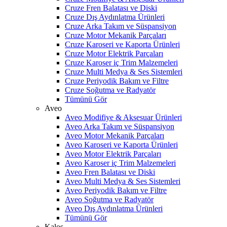
Cruze Fren Balatası ve Diski
Cruze Dış Aydınlatma Ürünleri
Cruze Arka Takım ve Süspansiyon
Cruze Motor Mekanik Parçaları
Cruze Karoseri ve Kaporta Ürünleri
Cruze Motor Elektrik Parçaları
Cruze Karoser iç Trim Malzemeleri
Cruze Multi Medya & Ses Sistemleri
Cruze Periyodik Bakım ve Filtre
Cruze Soğutma ve Radyatör
Tümünü Gör
Aveo
Aveo Modifiye & Aksesuar Ürünleri
Aveo Arka Takım ve Süspansiyon
Aveo Motor Mekanik Parçaları
Aveo Karoseri ve Kaporta Ürünleri
Aveo Motor Elektrik Parçaları
Aveo Karoser iç Trim Malzemeleri
Aveo Fren Balatası ve Diski
Aveo Multi Medya & Ses Sistemleri
Aveo Periyodik Bakım ve Filtre
Aveo Soğutma ve Radyatör
Aveo Dış Aydınlatma Ürünleri
Tümünü Gör
Kalos