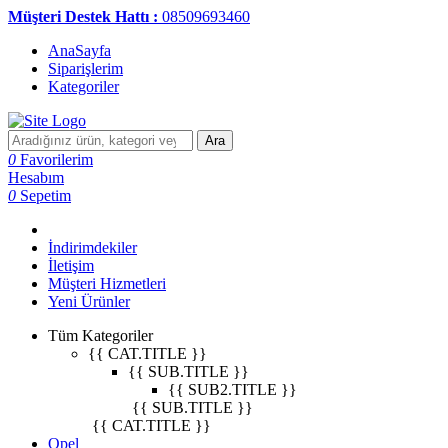
Müşteri Destek Hattı :
08509693460
AnaSayfa
Siparişlerim
Kategoriler
Ara
0
Favorilerim
Hesabım
0
Sepetim
İndirimdekiler
İletişim
Müşteri Hizmetleri
Yeni Ürünler
Tüm Kategoriler
{{ CAT.TITLE }}
{{ SUB.TITLE }}
{{ SUB2.TITLE }}
{{ SUB.TITLE }}
{{ CAT.TITLE }}
Opel