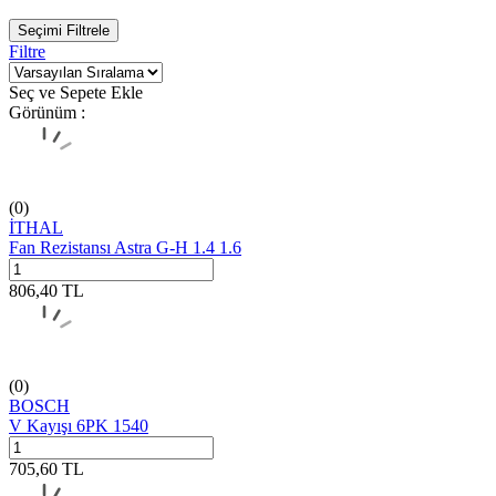
Seçimi Filtrele
Filtre
Seç ve Sepete Ekle
Görünüm :
(0)
İTHAL
Fan Rezistansı Astra G-H 1.4 1.6
806,40
TL
(0)
BOSCH
V Kayışı 6PK 1540
705,60
TL