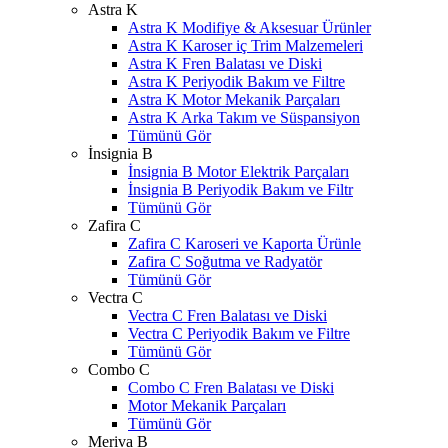
Astra K
Astra K Modifiye & Aksesuar Ürünler
Astra K Karoser iç Trim Malzemeleri
Astra K Fren Balatası ve Diski
Astra K Periyodik Bakım ve Filtre
Astra K Motor Mekanik Parçaları
Astra K Arka Takım ve Süspansiyon
Tümünü Gör
İnsignia B
İnsignia B Motor Elektrik Parçaları
İnsignia B Periyodik Bakım ve Filtr
Tümünü Gör
Zafira C
Zafira C Karoseri ve Kaporta Ürünle
Zafira C Soğutma ve Radyatör
Tümünü Gör
Vectra C
Vectra C Fren Balatası ve Diski
Vectra C Periyodik Bakım ve Filtre
Tümünü Gör
Combo C
Combo C Fren Balatası ve Diski
Motor Mekanik Parçaları
Tümünü Gör
Meriva B