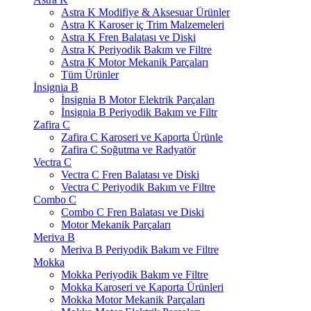
Astra K Modifiye & Aksesuar Ürünler
Astra K Karoser iç Trim Malzemeleri
Astra K Fren Balatası ve Diski
Astra K Periyodik Bakım ve Filtre
Astra K Motor Mekanik Parçaları
Tüm Ürünler
İnsignia B
İnsignia B Motor Elektrik Parçaları
İnsignia B Periyodik Bakım ve Filtr
Zafira C
Zafira C Karoseri ve Kaporta Ürünle
Zafira C Soğutma ve Radyatör
Vectra C
Vectra C Fren Balatası ve Diski
Vectra C Periyodik Bakım ve Filtre
Combo C
Combo C Fren Balatası ve Diski
Motor Mekanik Parçaları
Meriva B
Meriva B Periyodik Bakım ve Filtre
Mokka
Mokka Periyodik Bakım ve Filtre
Mokka Karoseri ve Kaporta Ürünleri
Mokka Motor Mekanik Parçaları