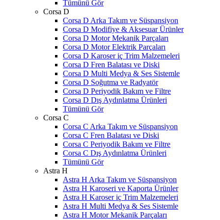
Tümünü Gör
Corsa D
Corsa D Arka Takım ve Süspansiyon
Corsa D Modifiye & Aksesuar Ürünler
Corsa D Motor Mekanik Parçaları
Corsa D Motor Elektrik Parçaları
Corsa D Karoser iç Trim Malzemeleri
Corsa D Fren Balatası ve Diski
Corsa D Multi Medya & Ses Sistemle
Corsa D Soğutma ve Radyatör
Corsa D Periyodik Bakım ve Filtre
Corsa D Dış Aydınlatma Ürünleri
Tümünü Gör
Corsa C
Corsa C Arka Takım ve Süspansiyon
Corsa C Fren Balatası ve Diski
Corsa C Periyodik Bakım ve Filtre
Corsa C Dış Aydınlatma Ürünleri
Tümünü Gör
Astra H
Astra H Arka Takım ve Süspansiyon
Astra H Karoseri ve Kaporta Ürünler
Astra H Karoser iç Trim Malzemeleri
Astra H Multi Medya & Ses Sistemle
Astra H Motor Mekanik Parçaları