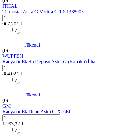
(0)
İTHAL
Termostat Astra G Vecttra C 1.6 1338003
907,20
TL
Tükendi
(0)
WUPPEN
Radyatör Ek Su Deposu Astra G (Kapaklı) İthal
884,02
TL
Tükendi
(0)
GM
Radyatör Ek Depo Astra G X16El
1.993,32
TL