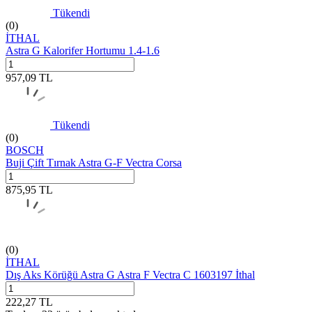
Tükendi
(0)
İTHAL
Astra G Kalorifer Hortumu 1.4-1.6
957,09
TL
Tükendi
(0)
BOSCH
Buji Çift Tırnak Astra G-F Vectra Corsa
875,95
TL
(0)
İTHAL
Dış Aks Körüğü Astra G Astra F Vectra C 1603197 İthal
222,27
TL