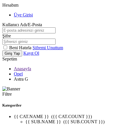
Hesabım
Üye Girişi
Kullanıcı Adı/E-Posta
Şifre
Beni Hatırla
Şifremi Unuttum
Kayıt Ol
Giriş Yap
Sepetim
Anasayfa
Opel
Astra G
Filtre
Kategoriler
{{ CAT.NAME }}
({{ CAT.COUNT }})
{{ SUB.NAME }}
({{ SUB.COUNT }})