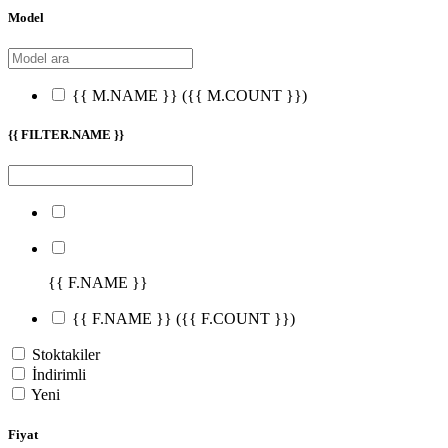
Model
{{ M.NAME }}
({{ M.COUNT }})
{{ FILTER.NAME }}
{{ F.NAME }}
{{ F.NAME }}
({{ F.COUNT }})
Stoktakiler
İndirimli
Yeni
Fiyat