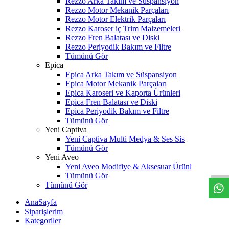
Rezzo Arka Takım ve Süspansiyon
Rezzo Motor Mekanik Parçaları
Rezzo Motor Elektrik Parçaları
Rezzo Karoser iç Trim Malzemeleri
Rezzo Fren Balatası ve Diski
Rezzo Periyodik Bakım ve Filtre
Tümünü Gör
Epica
Epica Arka Takım ve Süspansiyon
Epica Motor Mekanik Parçaları
Epica Karoseri ve Kaporta Ürünleri
Epica Fren Balatası ve Diski
Epica Periyodik Bakım ve Filtre
Tümünü Gör
Yeni Captiva
Yeni Captiva Multi Medya & Ses Sis
W
h
t
s
a
p
p
D
e
s
t
e
H
a
t
t
Tümünü Gör
Yeni Aveo
Yeni Aveo Modifiye & Aksesuar Ürünl
Tümünü Gör
Tümünü Gör
AnaSayfa
Siparişlerim
Kategoriler