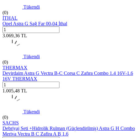
Tükendi
(0)
İTHAL
Opel Astra G Sağ Far 00-04 İthal
3.069,36
TL
Tükendi
(0)
THERMAX
Devirdaim Astra G Vectra B-C Corsa C Zafıra Combo 1.4 16V-1.6
16V THERMAX
1.005,48
TL
Tükendi
(0)
SACHS
Debriyaj Seti +Hidrolik Rulman (Güçlendirilmiş) Astra G H Combo
Meriva Vectra B C Zafira A B 1.6