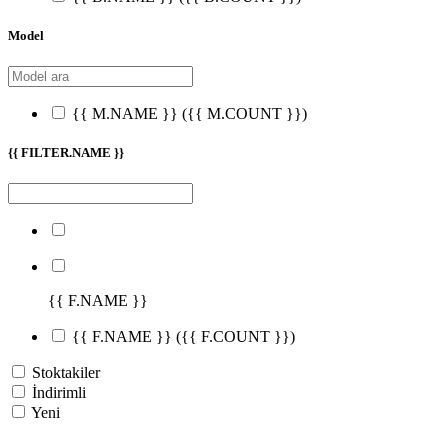
Model
{{ M.NAME }}
({{ M.COUNT }})
{{ FILTER.NAME }}
{{ F.NAME }}
{{ F.NAME }}
({{ F.COUNT }})
Stoktakiler
İndirimli
Yeni