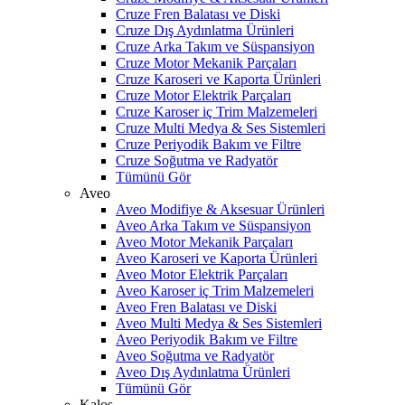
Cruze Fren Balatası ve Diski
Cruze Dış Aydınlatma Ürünleri
Cruze Arka Takım ve Süspansiyon
Cruze Motor Mekanik Parçaları
Cruze Karoseri ve Kaporta Ürünleri
Cruze Motor Elektrik Parçaları
Cruze Karoser iç Trim Malzemeleri
Cruze Multi Medya & Ses Sistemleri
Cruze Periyodik Bakım ve Filtre
Cruze Soğutma ve Radyatör
Tümünü Gör
Aveo
Aveo Modifiye & Aksesuar Ürünleri
Aveo Arka Takım ve Süspansiyon
Aveo Motor Mekanik Parçaları
Aveo Karoseri ve Kaporta Ürünleri
Aveo Motor Elektrik Parçaları
Aveo Karoser iç Trim Malzemeleri
Aveo Fren Balatası ve Diski
Aveo Multi Medya & Ses Sistemleri
Aveo Periyodik Bakım ve Filtre
Aveo Soğutma ve Radyatör
Aveo Dış Aydınlatma Ürünleri
Tümünü Gör
Kalos