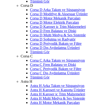
Tümünü Gör
Corsa D
Corsa D Arka Takım ve Süspansiyon
Corsa D Modifiye & Aksesuar Ürünler
Corsa D Motor Mekanik Parçaları
Corsa D Motor Elektrik Parçaları
Corsa D Karoser iç Trim Malzemeleri
Corsa D Fren Balatası ve Diski
Corsa D Multi Medya & Ses Sistemle
Corsa D Soğutma ve Radyatör
Corsa D Periyodik Bakım ve Filtre
Corsa D Dış Aydınlatma Ürünleri
Tümünü Gör
Corsa C
Corsa C Arka Takım ve Süspansiyon
Corsa C Fren Balatası ve Diski
Corsa C Periyodik Bakım ve Filtre
Corsa C Dış Aydınlatma Ürünleri
Tümünü Gör
Astra H
Astra H Arka Takım ve Süspansiyon
Astra H Karoseri ve Kaporta Ürünler
Astra H Karoser iç Trim Malzemeleri
Astra H Multi Medya & Ses Sistemle
Astra H Motor Mekanik Parçaları