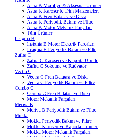
Astra K Modifiye & Aksesuar Ürünler
Astra K Karoser iç Trim Malzemeleri
Astra K Fren Balatası ve Diski
Astra K Periyodik Bakım ve Filtre
Astra K Motor Mekanik Parçaları
Tüm Ürünler
İnsignia B
İnsignia B Motor Elektrik Parçaları
İnsignia B Periyodik Bakım ve Filtr
Zafira C
Zafira C Karoseri ve Kaporta Ürünle
Zafira C Soğutma ve Radyatör
Vectra C
Vectra C Fren Balatası ve Diski
Vectra C Periyodik Bakım ve Filtre
Combo C
Combo C Fren Balatası ve Diski
Motor Mekanik Parçaları
Meriva B
Meriva B Periyodik Bakım ve Filtre
Mokka
Mokka Periyodik Bakım ve Filtre
Mokka Karoseri ve Kaporta Ürünleri
Mokka Motor Mekanik Parçaları