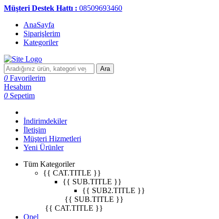
Müşteri Destek Hattı :
08509693460
AnaSayfa
Siparişlerim
Kategoriler
Ara
0
Favorilerim
Hesabım
0
Sepetim
İndirimdekiler
İletişim
Müşteri Hizmetleri
Yeni Ürünler
Tüm Kategoriler
{{ CAT.TITLE }}
{{ SUB.TITLE }}
{{ SUB2.TITLE }}
{{ SUB.TITLE }}
{{ CAT.TITLE }}
Opel