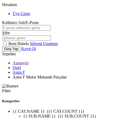
Hesabım
Üye Girişi
Kullanıcı Adı/E-Posta
Şifre
Beni Hatırla
Şifremi Unuttum
Kayıt Ol
Giriş Yap
Sepetim
Anasayfa
Opel
Astra F
Astra F Motor Mekanik Parçalar
Filtre
Kategoriler
{{ CAT.NAME }}
({{ CAT.COUNT }})
{{ SUB.NAME }}
({{ SUB.COUNT }})