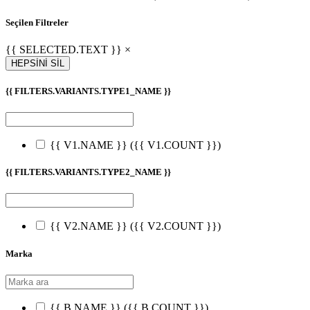
Seçilen Filtreler
{{ SELECTED.TEXT }} ×
HEPSİNİ SİL
{{ FILTERS.VARIANTS.TYPE1_NAME }}
{{ V1.NAME }}
({{ V1.COUNT }})
{{ FILTERS.VARIANTS.TYPE2_NAME }}
{{ V2.NAME }}
({{ V2.COUNT }})
Marka
{{ B.NAME }}
({{ B.COUNT }})