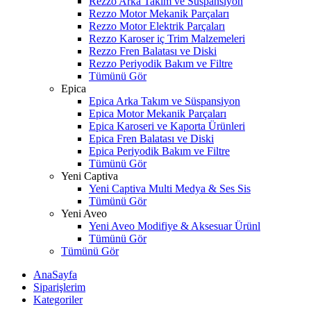
Rezzo Arka Takım ve Süspansiyon
Rezzo Motor Mekanik Parçaları
Rezzo Motor Elektrik Parçaları
Rezzo Karoser iç Trim Malzemeleri
Rezzo Fren Balatası ve Diski
Rezzo Periyodik Bakım ve Filtre
Tümünü Gör
Epica
Epica Arka Takım ve Süspansiyon
Epica Motor Mekanik Parçaları
Epica Karoseri ve Kaporta Ürünleri
Epica Fren Balatası ve Diski
Epica Periyodik Bakım ve Filtre
Tümünü Gör
Yeni Captiva
Yeni Captiva Multi Medya & Ses Sis
Tümünü Gör
Yeni Aveo
Yeni Aveo Modifiye & Aksesuar Ürünl
Tümünü Gör
Tümünü Gör
AnaSayfa
Siparişlerim
Kategoriler