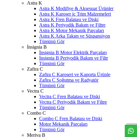
Astra K
Astra K Modifiye & Aksesuar Ürünler
Astra K Karoser iç Trim Malzemeleri
Astra K Fren Balatası ve Diski
Astra K Periyodik Bakım ve Filtre
Astra K Motor Mekanik Parçaları
Astra K Arka Takım ve Süspansiyon
Tümünü Gör
İnsignia B
İnsignia B Motor Elektrik Parçaları
İnsignia B Periyodik Bakım ve Filtr
Tümünü Gör
Zafira C
Zafira C Karoseri ve Kaporta Ürünle
Zafira C Soğutma ve Radyatör
Tümünü Gör
Vectra C
Vectra C Fren Balatası ve Diski
Vectra C Periyodik Bakım ve Filtre
W
h
t
s
a
p
p
D
e
s
t
e
H
a
t
t
Tümünü Gör
Combo C
Combo C Fren Balatası ve Diski
Motor Mekanik Parçaları
Tümünü Gör
Meriva B