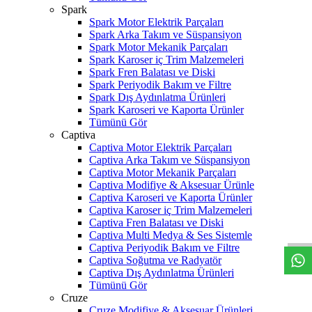
Spark
Spark Motor Elektrik Parçaları
Spark Arka Takım ve Süspansiyon
Spark Motor Mekanik Parçaları
Spark Karoser iç Trim Malzemeleri
Spark Fren Balatası ve Diski
Spark Periyodik Bakım ve Filtre
Spark Dış Aydınlatma Ürünleri
Spark Karoseri ve Kaporta Ürünler
Tümünü Gör
Captiva
Captiva Motor Elektrik Parçaları
Captiva Arka Takım ve Süspansiyon
Captiva Motor Mekanik Parçaları
Captiva Modifiye & Aksesuar Ürünle
Captiva Karoseri ve Kaporta Ürünler
W
h
t
s
a
p
p
D
e
s
t
e
H
a
t
t
Captiva Karoser iç Trim Malzemeleri
Captiva Fren Balatası ve Diski
Captiva Multi Medya & Ses Sistemle
Captiva Periyodik Bakım ve Filtre
Captiva Soğutma ve Radyatör
Captiva Dış Aydınlatma Ürünleri
Tümünü Gör
Cruze
Cruze Modifiye & Aksesuar Ürünleri