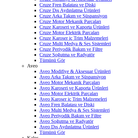
Cruze Fren Balatası ve Diski
Cruze Dış Aydınlatma Ürünleri
Cruze Arka Takım ve Süspansiyon
Cruze Motor Mekanik Parçaları
Cruze Karoseri ve Kaporta Ürünleri
Cruze Motor Elektrik Parçaları
Cruze Karoser iç Trim Malzemeleri
Cruze Multi Medya & Ses Sistemleri
Cruze Periyodik Bakım ve Filtre
Cruze Soğutma ve Radyatör
Tümünü Gör
Aveo
Aveo Modifiye & Aksesuar Ürünleri
Aveo Arka Takım ve Süspansiyon
Aveo Motor Mekanik Parçaları
Aveo Karoseri ve Kaporta Ürünleri
Aveo Motor Elektrik Parçaları
Aveo Karoser iç Trim Malzemeleri
Aveo Fren Balatası ve Diski
Aveo Multi Medya & Ses Sistemleri
Aveo Periyodik Bakım ve Filtre
Aveo Soğutma ve Radyatör
Aveo Dış Aydınlatma Ürünleri
Tümünü Gör
Kalos