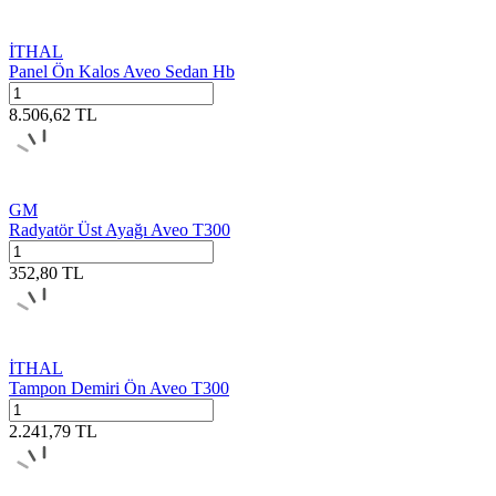
İTHAL
Panel Ön Kalos Aveo Sedan Hb
8.506,62
TL
GM
Radyatör Üst Ayağı Aveo T300
352,80
TL
İTHAL
Tampon Demiri Ön Aveo T300
2.241,79
TL