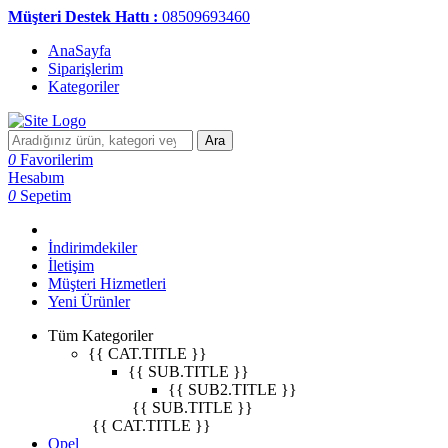
Müşteri Destek Hattı :
08509693460
AnaSayfa
Siparişlerim
Kategoriler
Ara
0
Favorilerim
Hesabım
0
Sepetim
İndirimdekiler
İletişim
Müşteri Hizmetleri
Yeni Ürünler
Tüm Kategoriler
{{ CAT.TITLE }}
{{ SUB.TITLE }}
{{ SUB2.TITLE }}
{{ SUB.TITLE }}
{{ CAT.TITLE }}
Opel