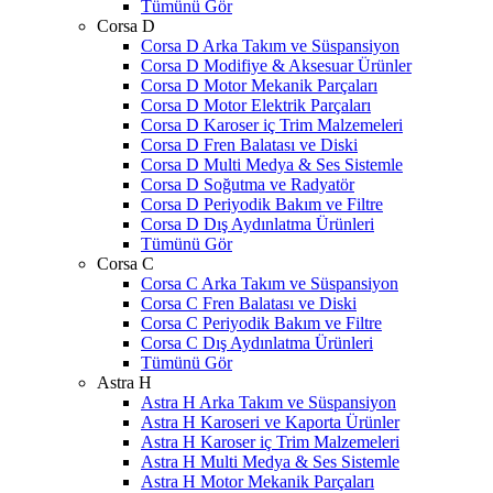
Tümünü Gör
Corsa D
Corsa D Arka Takım ve Süspansiyon
Corsa D Modifiye & Aksesuar Ürünler
Corsa D Motor Mekanik Parçaları
Corsa D Motor Elektrik Parçaları
Corsa D Karoser iç Trim Malzemeleri
Corsa D Fren Balatası ve Diski
Corsa D Multi Medya & Ses Sistemle
Corsa D Soğutma ve Radyatör
Corsa D Periyodik Bakım ve Filtre
Corsa D Dış Aydınlatma Ürünleri
Tümünü Gör
Corsa C
Corsa C Arka Takım ve Süspansiyon
Corsa C Fren Balatası ve Diski
Corsa C Periyodik Bakım ve Filtre
Corsa C Dış Aydınlatma Ürünleri
Tümünü Gör
Astra H
Astra H Arka Takım ve Süspansiyon
Astra H Karoseri ve Kaporta Ürünler
Astra H Karoser iç Trim Malzemeleri
Astra H Multi Medya & Ses Sistemle
Astra H Motor Mekanik Parçaları