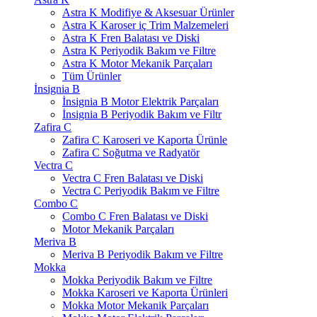
Astra K Modifiye & Aksesuar Ürünler
Astra K Karoser iç Trim Malzemeleri
Astra K Fren Balatası ve Diski
Astra K Periyodik Bakım ve Filtre
Astra K Motor Mekanik Parçaları
Tüm Ürünler
İnsignia B
İnsignia B Motor Elektrik Parçaları
İnsignia B Periyodik Bakım ve Filtr
Zafira C
Zafira C Karoseri ve Kaporta Ürünle
Zafira C Soğutma ve Radyatör
Vectra C
Vectra C Fren Balatası ve Diski
Vectra C Periyodik Bakım ve Filtre
Combo C
Combo C Fren Balatası ve Diski
Motor Mekanik Parçaları
Meriva B
Meriva B Periyodik Bakım ve Filtre
Mokka
Mokka Periyodik Bakım ve Filtre
Mokka Karoseri ve Kaporta Ürünleri
Mokka Motor Mekanik Parçaları