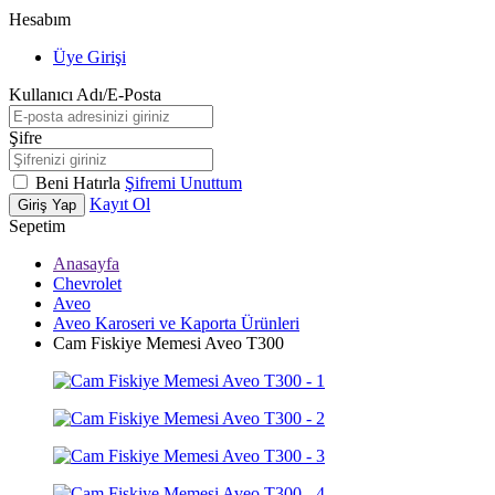
Hesabım
Üye Girişi
Kullanıcı Adı/E-Posta
Şifre
Beni Hatırla
Şifremi Unuttum
Kayıt Ol
Giriş Yap
Sepetim
Anasayfa
Chevrolet
Aveo
Aveo Karoseri ve Kaporta Ürünleri
Cam Fiskiye Memesi Aveo T300