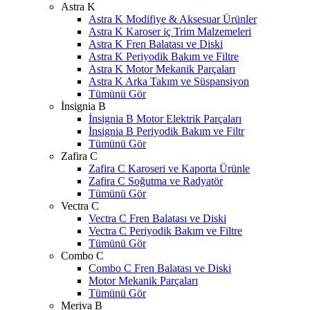
Astra K
Astra K Modifiye & Aksesuar Ürünler
Astra K Karoser iç Trim Malzemeleri
Astra K Fren Balatası ve Diski
Astra K Periyodik Bakım ve Filtre
Astra K Motor Mekanik Parçaları
Astra K Arka Takım ve Süspansiyon
Tümünü Gör
İnsignia B
İnsignia B Motor Elektrik Parçaları
İnsignia B Periyodik Bakım ve Filtr
Tümünü Gör
Zafira C
Zafira C Karoseri ve Kaporta Ürünle
Zafira C Soğutma ve Radyatör
Tümünü Gör
Vectra C
Vectra C Fren Balatası ve Diski
Vectra C Periyodik Bakım ve Filtre
Tümünü Gör
Combo C
Combo C Fren Balatası ve Diski
Motor Mekanik Parçaları
Tümünü Gör
Meriva B