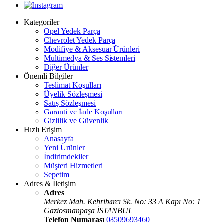
Kategoriler
Opel Yedek Parça
Chevrolet Yedek Parça
Modifiye & Aksesuar Ürünleri
Multimedya & Ses Sistemleri
Diğer Ürünler
Önemli Bilgiler
Teslimat Koşulları
Üyelik Sözleşmesi
Satış Sözleşmesi
Garanti ve İade Koşulları
Gizlilik ve Güvenlik
Hızlı Erişim
Anasayfa
Yeni Ürünler
İndirimdekiler
Müşteri Hizmetleri
Sepetim
Adres & İletişim
Adres
Merkez Mah. Kehribarcı Sk. No: 33 A Kapı No: 1
Gaziosmanpaşa İSTANBUL
Telefon Numarası
08509693460