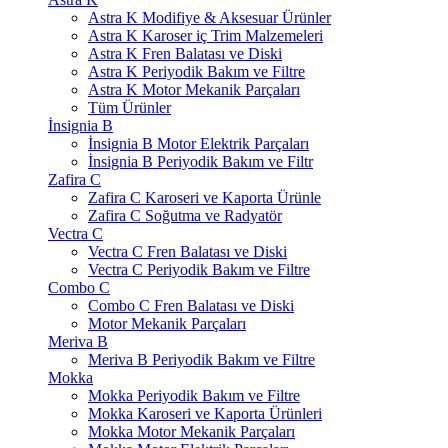
Astra K Modifiye & Aksesuar Ürünler
Astra K Karoser iç Trim Malzemeleri
Astra K Fren Balatası ve Diski
Astra K Periyodik Bakım ve Filtre
Astra K Motor Mekanik Parçaları
Tüm Ürünler
İnsignia B
İnsignia B Motor Elektrik Parçaları
İnsignia B Periyodik Bakım ve Filtr
Zafira C
Zafira C Karoseri ve Kaporta Ürünle
Zafira C Soğutma ve Radyatör
Vectra C
Vectra C Fren Balatası ve Diski
Vectra C Periyodik Bakım ve Filtre
Combo C
Combo C Fren Balatası ve Diski
Motor Mekanik Parçaları
Meriva B
Meriva B Periyodik Bakım ve Filtre
Mokka
Mokka Periyodik Bakım ve Filtre
Mokka Karoseri ve Kaporta Ürünleri
Mokka Motor Mekanik Parçaları