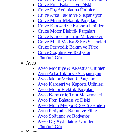
Cruze Fren Balatası ve Diski
Cruze Dış Aydınlatma Ürünleri
Cruze Arka Takım ve Süspansiyon
Cruze Motor Mekanik Parçaları
Cruze Karoseri ve Kaporta Ürünleri
Cruze Motor Elektrik Parçaları
Cruze Karoser iç Trim Malzemeleri
Cruze Multi Medya & Ses Sistemleri
Cruze Periyodik Bakım ve Filtre
Cruze Soğutma ve Radyatör
Tümünü Gör
Aveo
Aveo Modifiye & Aksesuar Ürünleri
Aveo Arka Takım ve Süspansiyon
Aveo Motor Mekanik Parçaları
Aveo Karoseri ve Kaporta Ürünleri
Aveo Motor Elektrik Parçaları
Aveo Karoser iç Trim Malzemeleri
Aveo Fren Balatası ve Diski
Aveo Multi Medya & Ses Sistemleri
Aveo Periyodik Bakım ve Filtre
Aveo Soğutma ve Radyatör
Aveo Dış Aydınlatma Ürünleri
Tümünü Gör
Kalos