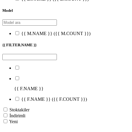
Model
{{ M.NAME }}
({{ M.COUNT }})
{{ FILTER.NAME }}
{{ F.NAME }}
{{ F.NAME }}
({{ F.COUNT }})
Stoktakiler
İndirimli
Yeni