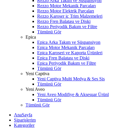
Rezzo Arka Takım ve Süspansiyon
Rezzo Motor Mekanik Parçaları
Rezzo Motor Elektrik Parçaları
Rezzo Karoser iç Trim Malzemeleri
Rezzo Fren Balatası ve Diski
Rezzo Periyodik Bakım ve Filtre
Tümünü Gör
Epica
Epica Arka Takım ve Süspansiyon
Epica Motor Mekanik Parçaları
Epica Karoseri ve Kaporta Ürünleri
Epica Fren Balatası ve Diski
Epica Periyodik Bakım ve Filtre
Tümünü Gör
Yeni Captiva
Yeni Captiva Multi Medya & Ses Sis
Tümünü Gör
Yeni Aveo
Yeni Aveo Modifiye & Aksesuar Ürünl
Tümünü Gör
Tümünü Gör
AnaSayfa
Siparişlerim
Kategoriler