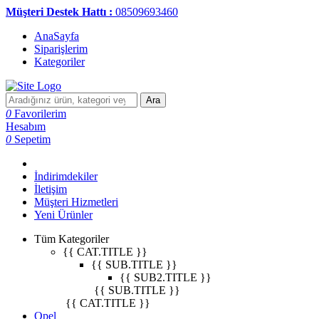
Müşteri Destek Hattı :
08509693460
AnaSayfa
Siparişlerim
Kategoriler
Ara
0
Favorilerim
Hesabım
0
Sepetim
İndirimdekiler
İletişim
Müşteri Hizmetleri
Yeni Ürünler
Tüm Kategoriler
{{ CAT.TITLE }}
{{ SUB.TITLE }}
{{ SUB2.TITLE }}
{{ SUB.TITLE }}
{{ CAT.TITLE }}
Opel