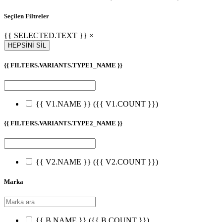
Seçilen Filtreler
{{ SELECTED.TEXT }} ×
HEPSİNİ SİL
{{ FILTERS.VARIANTS.TYPE1_NAME }}
{{ V1.NAME }}
({{ V1.COUNT }})
{{ FILTERS.VARIANTS.TYPE2_NAME }}
{{ V2.NAME }}
({{ V2.COUNT }})
Marka
{{ B.NAME }}
({{ B.COUNT }})