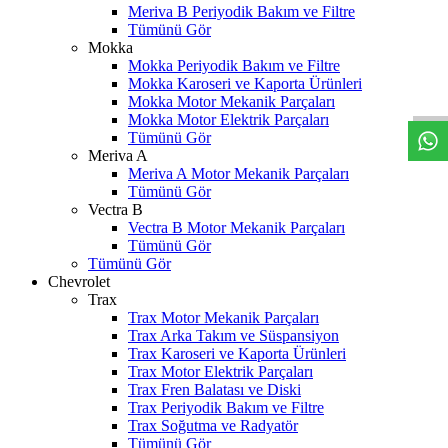
Meriva B Periyodik Bakım ve Filtre
Tümünü Gör
Mokka
W
h
t
s
a
p
p
D
e
s
t
e
H
a
t
t
Mokka Periyodik Bakım ve Filtre
Mokka Karoseri ve Kaporta Ürünleri
Mokka Motor Mekanik Parçaları
Mokka Motor Elektrik Parçaları
Tümünü Gör
Meriva A
Meriva A Motor Mekanik Parçaları
Tümünü Gör
Vectra B
Vectra B Motor Mekanik Parçaları
Tümünü Gör
Tümünü Gör
Chevrolet
Trax
Trax Motor Mekanik Parçaları
Trax Arka Takım ve Süspansiyon
Trax Karoseri ve Kaporta Ürünleri
Trax Motor Elektrik Parçaları
Trax Fren Balatası ve Diski
Trax Periyodik Bakım ve Filtre
Trax Soğutma ve Radyatör
Tümünü Gör