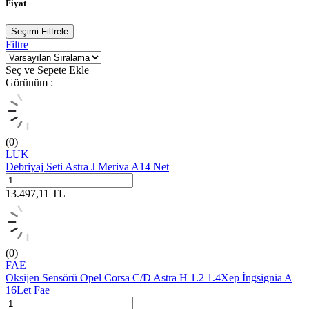
Fiyat
Seçimi Filtrele
Filtre
Seç ve Sepete Ekle
Görünüm :
(0)
LUK
Debriyaj Seti Astra J Meriva A14 Net
13.497,11
TL
(0)
FAE
Oksijen Sensörü Opel Corsa C/D Astra H 1.2 1.4Xep İngsignia A
16Let Fae