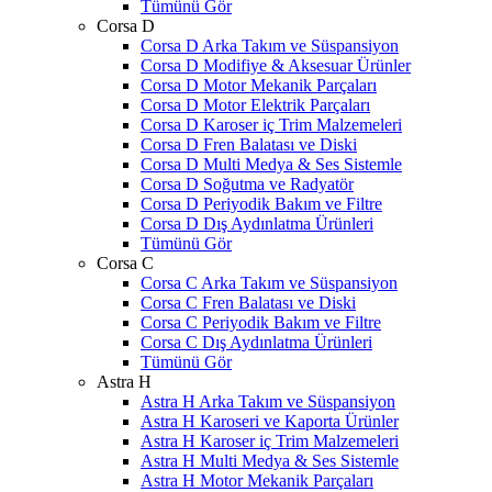
Tümünü Gör
Corsa D
Corsa D Arka Takım ve Süspansiyon
Corsa D Modifiye & Aksesuar Ürünler
Corsa D Motor Mekanik Parçaları
Corsa D Motor Elektrik Parçaları
Corsa D Karoser iç Trim Malzemeleri
Corsa D Fren Balatası ve Diski
Corsa D Multi Medya & Ses Sistemle
Corsa D Soğutma ve Radyatör
Corsa D Periyodik Bakım ve Filtre
Corsa D Dış Aydınlatma Ürünleri
Tümünü Gör
Corsa C
Corsa C Arka Takım ve Süspansiyon
Corsa C Fren Balatası ve Diski
Corsa C Periyodik Bakım ve Filtre
Corsa C Dış Aydınlatma Ürünleri
Tümünü Gör
Astra H
Astra H Arka Takım ve Süspansiyon
Astra H Karoseri ve Kaporta Ürünler
Astra H Karoser iç Trim Malzemeleri
Astra H Multi Medya & Ses Sistemle
Astra H Motor Mekanik Parçaları