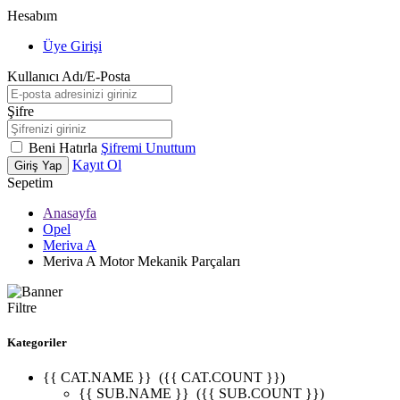
Hesabım
Üye Girişi
Kullanıcı Adı/E-Posta
Şifre
Beni Hatırla
Şifremi Unuttum
Kayıt Ol
Giriş Yap
Sepetim
Anasayfa
Opel
Meriva A
Meriva A Motor Mekanik Parçaları
Filtre
Kategoriler
{{ CAT.NAME }}
({{ CAT.COUNT }})
{{ SUB.NAME }}
({{ SUB.COUNT }})