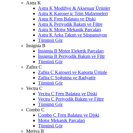
Astra K
Astra K Modifiye & Aksesuar Ürünler
Astra K Karoser iç Trim Malzemeleri
Astra K Fren Balatası ve Diski
Astra K Periyodik Bakım ve Filtre
Astra K Motor Mekanik Parçaları
Astra K Arka Takım ve Süspansiyon
Tümünü Gör
İnsignia B
İnsignia B Motor Elektrik Parçaları
İnsignia B Periyodik Bakım ve Filtr
Tümünü Gör
Zafira C
Zafira C Karoseri ve Kaporta Ürünle
Zafira C Soğutma ve Radyatör
Tümünü Gör
Vectra C
Vectra C Fren Balatası ve Diski
Vectra C Periyodik Bakım ve Filtre
Tümünü Gör
Combo C
Combo C Fren Balatası ve Diski
Motor Mekanik Parçaları
Tümünü Gör
Meriva B