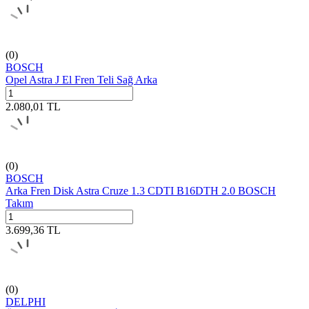
(0)
BOSCH
Opel Astra J El Fren Teli Sağ Arka
2.080,01
TL
(0)
BOSCH
Arka Fren Disk Astra Cruze 1.3 CDTI B16DTH 2.0 BOSCH
Takım
3.699,36
TL
(0)
DELPHI