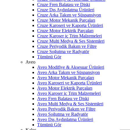
Cruze Fren Balatası ve Diski
Cruze Dış Aydınlatma Ürünleri
Cruze Arka Takım ve Süspansiyon
Cruze Motor Mekanik Parçaları
Cruze Karoseri ve Kaporta Ürünleri
Cruze Motor Elektrik Parçaları
Cruze Karoser iç Trim Malzemeleri
Cruze Multi Medya & Ses Sistemleri
Cruze Periyodik Bakım ve Filtre
Cruze Soğutma ve Radyatör
Tümünü Gör
Aveo
Aveo Modifiye & Aksesuar Ürünleri
Aveo Arka Takım ve Süspansiyon
Aveo Motor Mekanik Parçaları
Aveo Karoseri ve Kaporta Ürünleri
Aveo Motor Elektrik Parçaları
Aveo Karoser iç Trim Malzemeleri
Aveo Fren Balatası ve Diski
Aveo Multi Medya & Ses Sistemleri
Aveo Periyodik Bakım ve Filtre
W
h
t
s
a
p
p
D
e
s
t
e
H
a
t
t
Aveo Soğutma ve Radyatör
Aveo Dış Aydınlatma Ürünleri
Tümünü Gör
Kalos