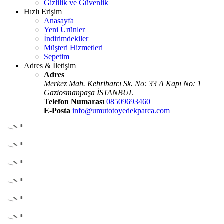
Gizlilik ve Güvenlik
Hızlı Erişim
Anasayfa
Yeni Ürünler
İndirimdekiler
Müşteri Hizmetleri
Sepetim
Adres & İletişim
Adres
Merkez Mah. Kehribarcı Sk. No: 33 A Kapı No: 1
Gaziosmanpaşa İSTANBUL
Telefon Numarası
08509693460
E-Posta
info@umutotoyedekparca.com