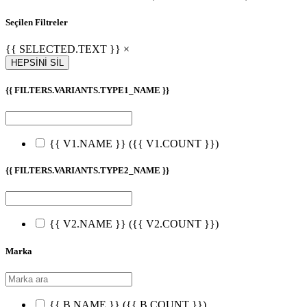
Seçilen Filtreler
{{ SELECTED.TEXT }} ×
HEPSİNİ SİL
{{ FILTERS.VARIANTS.TYPE1_NAME }}
{{ V1.NAME }}
({{ V1.COUNT }})
{{ FILTERS.VARIANTS.TYPE2_NAME }}
{{ V2.NAME }}
({{ V2.COUNT }})
Marka
{{ B.NAME }}
({{ B.COUNT }})