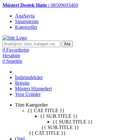
Müşteri Destek Hattı :
08509693460
AnaSayfa
Siparişlerim
Kategoriler
Ara
0
Favorilerim
Hesabım
0
Sepetim
İndirimdekiler
İletişim
Müşteri Hizmetleri
Yeni Ürünler
Tüm Kategoriler
{{ CAT.TITLE }}
{{ SUB.TITLE }}
{{ SUB2.TITLE }}
{{ SUB.TITLE }}
{{ CAT.TITLE }}
Opel