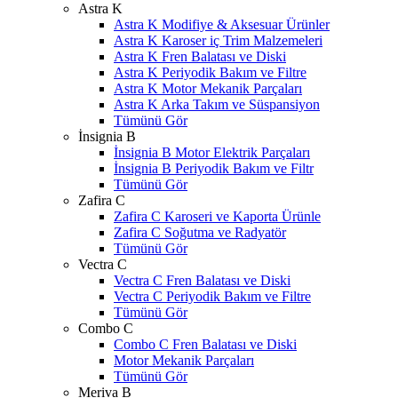
Astra K
Astra K Modifiye & Aksesuar Ürünler
Astra K Karoser iç Trim Malzemeleri
Astra K Fren Balatası ve Diski
Astra K Periyodik Bakım ve Filtre
Astra K Motor Mekanik Parçaları
Astra K Arka Takım ve Süspansiyon
Tümünü Gör
İnsignia B
İnsignia B Motor Elektrik Parçaları
İnsignia B Periyodik Bakım ve Filtr
Tümünü Gör
Zafira C
Zafira C Karoseri ve Kaporta Ürünle
Zafira C Soğutma ve Radyatör
Tümünü Gör
Vectra C
Vectra C Fren Balatası ve Diski
Vectra C Periyodik Bakım ve Filtre
Tümünü Gör
Combo C
Combo C Fren Balatası ve Diski
Motor Mekanik Parçaları
Tümünü Gör
Meriva B