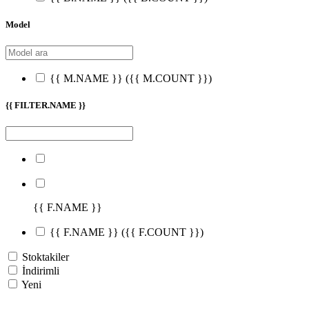
Model
{{ M.NAME }}
({{ M.COUNT }})
{{ FILTER.NAME }}
{{ F.NAME }}
{{ F.NAME }}
({{ F.COUNT }})
Stoktakiler
İndirimli
Yeni