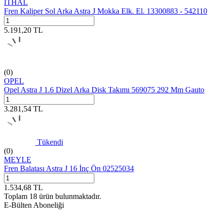
İTHAL
Fren Kaliper Sol Arka Astra J Mokka Elk. El. 13300883 - 542110
5.191,20
TL
(0)
OPEL
Opel Astra J 1.6 Dizel Arka Disk Takımı 569075 292 Mm Gauto
3.281,54
TL
Tükendi
(0)
MEYLE
Fren Balatası Astra J 16 İnç Ön 02525034
1.534,68
TL
Toplam
18
ürün bulunmaktadır.
E-Bülten Aboneliği