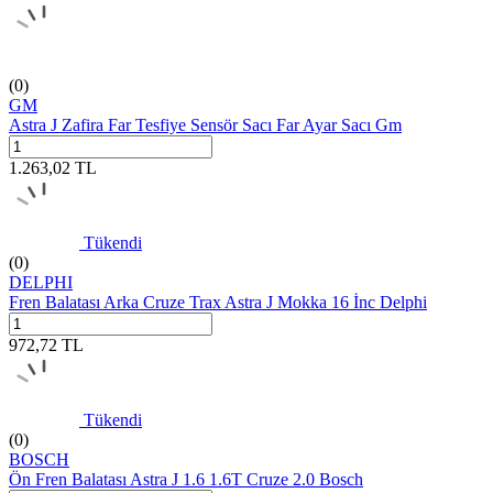
(0)
GM
Astra J Zafira Far Tesfiye Sensör Sacı Far Ayar Sacı Gm
1.263,02
TL
Tükendi
(0)
DELPHI
Fren Balatası Arka Cruze Trax Astra J Mokka 16 İnc Delphi
972,72
TL
Tükendi
(0)
BOSCH
Ön Fren Balatası Astra J 1.6 1.6T Cruze 2.0 Bosch