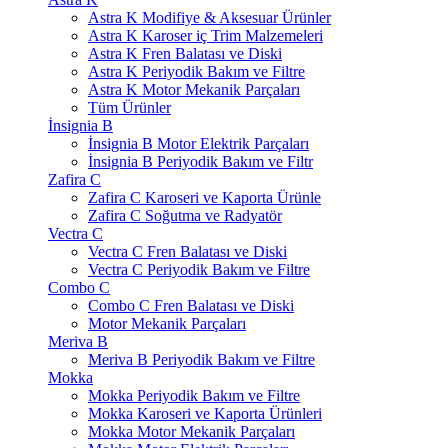
Astra K Modifiye & Aksesuar Ürünler
Astra K Karoser iç Trim Malzemeleri
Astra K Fren Balatası ve Diski
Astra K Periyodik Bakım ve Filtre
Astra K Motor Mekanik Parçaları
Tüm Ürünler
İnsignia B
İnsignia B Motor Elektrik Parçaları
İnsignia B Periyodik Bakım ve Filtr
Zafira C
Zafira C Karoseri ve Kaporta Ürünle
Zafira C Soğutma ve Radyatör
Vectra C
Vectra C Fren Balatası ve Diski
Vectra C Periyodik Bakım ve Filtre
Combo C
Combo C Fren Balatası ve Diski
Motor Mekanik Parçaları
Meriva B
Meriva B Periyodik Bakım ve Filtre
Mokka
Mokka Periyodik Bakım ve Filtre
Mokka Karoseri ve Kaporta Ürünleri
Mokka Motor Mekanik Parçaları