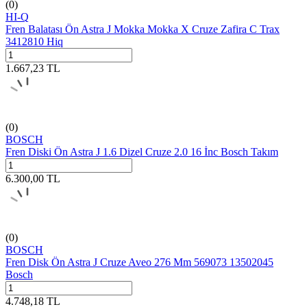
(0)
HI-Q
Fren Balatası Ön Astra J Mokka Mokka X Cruze Zafira C Trax
3412810 Hiq
1.667,23
TL
(0)
BOSCH
Fren Diski Ön Astra J 1.6 Dizel Cruze 2.0 16 İnc Bosch Takım
6.300,00
TL
(0)
BOSCH
Fren Disk Ön Astra J Cruze Aveo 276 Mm 569073 13502045
Bosch
4.748,18
TL