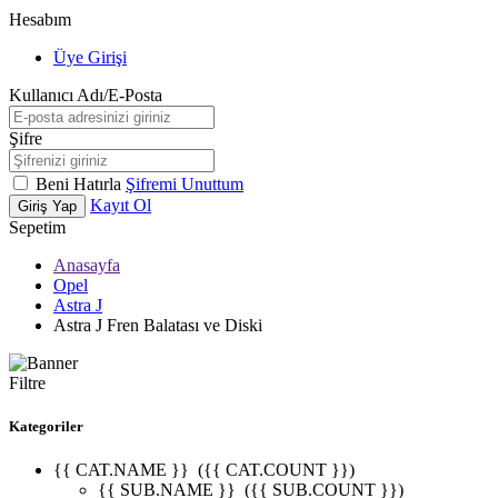
Hesabım
Üye Girişi
Kullanıcı Adı/E-Posta
Şifre
Beni Hatırla
Şifremi Unuttum
Kayıt Ol
Giriş Yap
Sepetim
Anasayfa
Opel
Astra J
Astra J Fren Balatası ve Diski
Filtre
Kategoriler
{{ CAT.NAME }}
({{ CAT.COUNT }})
{{ SUB.NAME }}
({{ SUB.COUNT }})