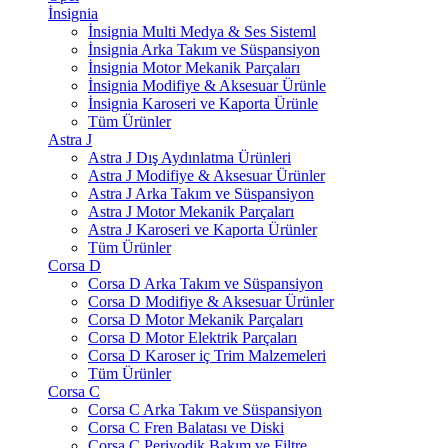
İnsignia
İnsignia Multi Medya & Ses Sisteml
İnsignia Arka Takım ve Süspansiyon
İnsignia Motor Mekanik Parçaları
İnsignia Modifiye & Aksesuar Ürünle
İnsignia Karoseri ve Kaporta Ürünle
Tüm Ürünler
Astra J
Astra J Dış Aydınlatma Ürünleri
Astra J Modifiye & Aksesuar Ürünler
Astra J Arka Takım ve Süspansiyon
Astra J Motor Mekanik Parçaları
Astra J Karoseri ve Kaporta Ürünler
Tüm Ürünler
Corsa D
Corsa D Arka Takım ve Süspansiyon
Corsa D Modifiye & Aksesuar Ürünler
Corsa D Motor Mekanik Parçaları
Corsa D Motor Elektrik Parçaları
Corsa D Karoser iç Trim Malzemeleri
Tüm Ürünler
Corsa C
Corsa C Arka Takım ve Süspansiyon
Corsa C Fren Balatası ve Diski
Corsa C Periyodik Bakım ve Filtre