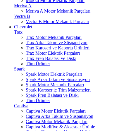
Mokka Motor Elektrik Parçaları
Meriva A
Meriva A Motor Mekanik Parçaları
Vectra B
Vectra B Motor Mekanik Parçaları
Chevrolet
Trax
Trax Motor Mekanik Parçaları
Trax Arka Takım ve Süspansiyon
Trax Karoseri ve Kaporta Ürünleri
Trax Motor Elektrik Parçaları
Trax Fren Balatası ve Diski
Tüm Ürünler
Spark
Spark Motor Elektrik Parçaları
Spark Arka Takım ve Süspansiyon
Spark Motor Mekanik Parçaları
Spark Karoser iç Trim Malzemeleri
Spark Fren Balatası ve Diski
Tüm Ürünler
Captiva
Captiva Motor Elektrik Parçaları
Captiva Arka Takım ve Süspansiyon
Captiva Motor Mekanik Parçaları
Captiva Modifiye & Aksesuar Ürünle