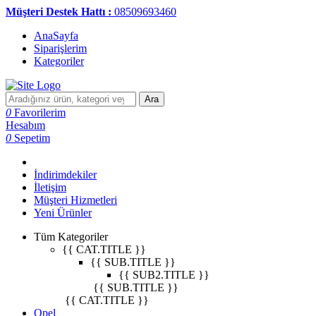
Müşteri Destek Hattı :
08509693460
AnaSayfa
Siparişlerim
Kategoriler
Ara
0
Favorilerim
Hesabım
0
Sepetim
İndirimdekiler
İletişim
Müşteri Hizmetleri
Yeni Ürünler
Tüm Kategoriler
{{ CAT.TITLE }}
{{ SUB.TITLE }}
{{ SUB2.TITLE }}
{{ SUB.TITLE }}
{{ CAT.TITLE }}
Opel