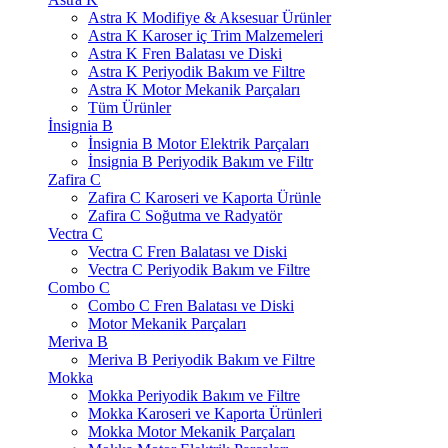
Astra K Modifiye & Aksesuar Ürünler
Astra K Karoser iç Trim Malzemeleri
Astra K Fren Balatası ve Diski
Astra K Periyodik Bakım ve Filtre
Astra K Motor Mekanik Parçaları
Tüm Ürünler
İnsignia B
İnsignia B Motor Elektrik Parçaları
İnsignia B Periyodik Bakım ve Filtr
Zafira C
Zafira C Karoseri ve Kaporta Ürünle
Zafira C Soğutma ve Radyatör
Vectra C
Vectra C Fren Balatası ve Diski
Vectra C Periyodik Bakım ve Filtre
Combo C
Combo C Fren Balatası ve Diski
Motor Mekanik Parçaları
Meriva B
Meriva B Periyodik Bakım ve Filtre
Mokka
Mokka Periyodik Bakım ve Filtre
Mokka Karoseri ve Kaporta Ürünleri
Mokka Motor Mekanik Parçaları