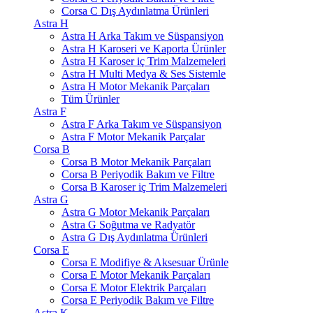
Corsa C Dış Aydınlatma Ürünleri
Astra H
Astra H Arka Takım ve Süspansiyon
Astra H Karoseri ve Kaporta Ürünler
Astra H Karoser iç Trim Malzemeleri
Astra H Multi Medya & Ses Sistemle
Astra H Motor Mekanik Parçaları
Tüm Ürünler
Astra F
Astra F Arka Takım ve Süspansiyon
Astra F Motor Mekanik Parçalar
Corsa B
Corsa B Motor Mekanik Parçaları
Corsa B Periyodik Bakım ve Filtre
Corsa B Karoser iç Trim Malzemeleri
Astra G
Astra G Motor Mekanik Parçaları
Astra G Soğutma ve Radyatör
Astra G Dış Aydınlatma Ürünleri
Corsa E
Corsa E Modifiye & Aksesuar Ürünle
Corsa E Motor Mekanik Parçaları
Corsa E Motor Elektrik Parçaları
Corsa E Periyodik Bakım ve Filtre
Astra K