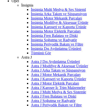
Opel
İnsignia
İnsignia Multi Medya & Ses Sisteml
İnsignia Arka Takım ve Süspansiyon
İnsignia Motor Mekanik Parçaları
İnsignia Modifiye & Aksesuar Ürünle
İnsignia Karoseri ve Kaporta Ürünle
İnsignia Motor Elektrik Parçaları
İnsignia Fren Balatası ve Diski
İnsignia Soğutma ve Radyatör
İnsignia Periyodik Bakım ve Filtre
İnsignia Dış Aydınlatma Ürünleri
Tümünü Gör
Astra J
Astra J Dış Aydınlatma Ürünleri
Astra J Modifiye & Aksesuar Ürünler
Astra J Arka Takım ve Süspansiyon
Astra J Motor Mekanik Parçaları
Astra J Karoseri ve Kaporta Ürünler
Astra J Motor Elektrik Parçaları
Astra J Karoser İç Trim Malzemeler
Astra J Multi Medya & Ses Sistemle
Astra J Fren Balatası ve Diski
Astra J Soğutma ve Radyatör
Astra J Periyodik Bakım ve Filtre