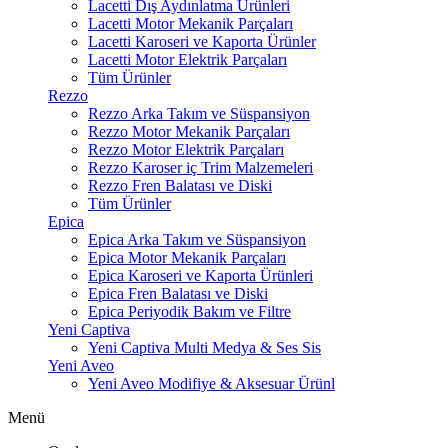
Lacetti Dış Aydınlatma Ürünleri
Lacetti Motor Mekanik Parçaları
Lacetti Karoseri ve Kaporta Ürünler
Lacetti Motor Elektrik Parçaları
Tüm Ürünler
Rezzo
Rezzo Arka Takım ve Süspansiyon
Rezzo Motor Mekanik Parçaları
Rezzo Motor Elektrik Parçaları
Rezzo Karoser iç Trim Malzemeleri
Rezzo Fren Balatası ve Diski
Tüm Ürünler
Epica
Epica Arka Takım ve Süspansiyon
Epica Motor Mekanik Parçaları
Epica Karoseri ve Kaporta Ürünleri
Epica Fren Balatası ve Diski
Epica Periyodik Bakım ve Filtre
Yeni Captiva
Yeni Captiva Multi Medya & Ses Sis
Yeni Aveo
Yeni Aveo Modifiye & Aksesuar Ürünl
Menü