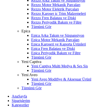
Rezzo Arka Takım ve Süspansiyon
Rezzo Motor Mekanik Parçaları
Rezzo Motor Elektrik Parçaları
Rezzo Karoser iç Trim Malzemeleri
Rezzo Fren Balatası ve Diski
Rezzo Periyodik Bakım ve Filtre
Tümünü Gör
Epica
Epica Arka Takım ve Süspansiyon
Epica Motor Mekanik Parçaları
Epica Karoseri ve Kaporta Ürünleri
Epica Fren Balatası ve Diski
Epica Periyodik Bakım ve Filtre
Tümünü Gör
Yeni Captiva
Yeni Captiva Multi Medya & Ses Sis
Tümünü Gör
Yeni Aveo
Yeni Aveo Modifiye & Aksesuar Ürünl
Tümünü Gör
Tümünü Gör
AnaSayfa
Siparişlerim
Kategoriler