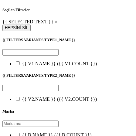
Seçilen Filtreler
{{ SELECTED.TEXT }} ×
HEPSİNİ SİL
{{ FILTERS.VARIANTS.TYPE1_NAME }}
{{ V1.NAME }}
({{ V1.COUNT }})
{{ FILTERS.VARIANTS.TYPE2_NAME }}
{{ V2.NAME }}
({{ V2.COUNT }})
Marka
{{ B.NAME }}
({{ B.COUNT }})