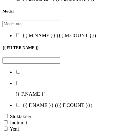
Model
{{ M.NAME }}
({{ M.COUNT }})
{{ FILTER.NAME }}
{{ F.NAME }}
{{ F.NAME }}
({{ F.COUNT }})
Stoktakiler
İndirimli
Yeni