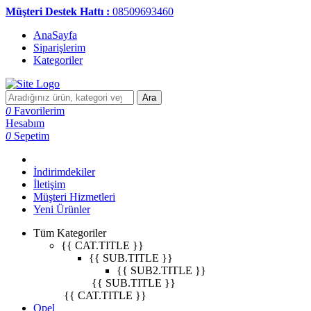
Müşteri Destek Hattı :
08509693460
AnaSayfa
Siparişlerim
Kategoriler
Ara
0
Favorilerim
Hesabım
0
Sepetim
İndirimdekiler
İletişim
Müşteri Hizmetleri
Yeni Ürünler
Tüm Kategoriler
{{ CAT.TITLE }}
{{ SUB.TITLE }}
{{ SUB2.TITLE }}
{{ SUB.TITLE }}
{{ CAT.TITLE }}
Opel