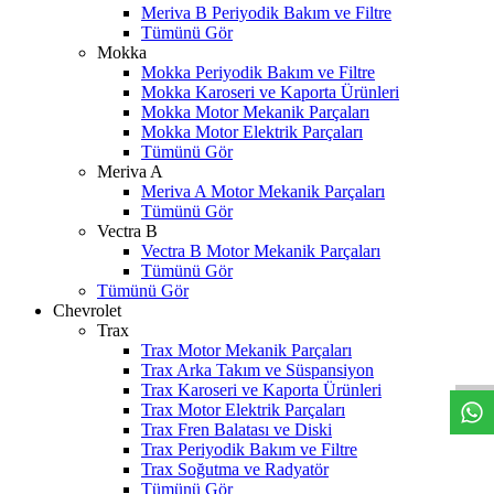
Meriva B Periyodik Bakım ve Filtre
Tümünü Gör
Mokka
Mokka Periyodik Bakım ve Filtre
Mokka Karoseri ve Kaporta Ürünleri
Mokka Motor Mekanik Parçaları
Mokka Motor Elektrik Parçaları
Tümünü Gör
Meriva A
Meriva A Motor Mekanik Parçaları
Tümünü Gör
Vectra B
Vectra B Motor Mekanik Parçaları
Tümünü Gör
Tümünü Gör
Chevrolet
W
h
t
s
a
p
p
D
e
s
t
e
H
a
t
t
Trax
Trax Motor Mekanik Parçaları
Trax Arka Takım ve Süspansiyon
Trax Karoseri ve Kaporta Ürünleri
Trax Motor Elektrik Parçaları
Trax Fren Balatası ve Diski
Trax Periyodik Bakım ve Filtre
Trax Soğutma ve Radyatör
Tümünü Gör