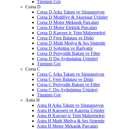
Tümünü Gör
Corsa D
Corsa D Arka Takım ve Süspansiyon
Corsa D Modifiye & Aksesuar Ürünler
Corsa D Motor Mekanik Parçaları
Corsa D Motor Elektrik Parçaları
Corsa D Karoser iç Trim Malzemeleri
Corsa D Fren Balatası ve Diski
Corsa D Multi Medya & Ses Sistemle
Corsa D Soğutma ve Radyatör
Corsa D Periyodik Bakım ve Filtre
Corsa D Dış Aydınlatma Ürünleri
Tümünü Gör
Corsa C
Corsa C Arka Takım ve Süspansiyon
Corsa C Fren Balatası ve Diski
Corsa C Periyodik Bakım ve Filtre
Corsa C Dış Aydınlatma Ürünleri
Tümünü Gör
Astra H
Astra H Arka Takım ve Süspansiyon
Astra H Karoseri ve Kaporta Ürünler
Astra H Karoser iç Trim Malzemeleri
Astra H Multi Medya & Ses Sistemle
Astra H Motor Mekanik Parçaları