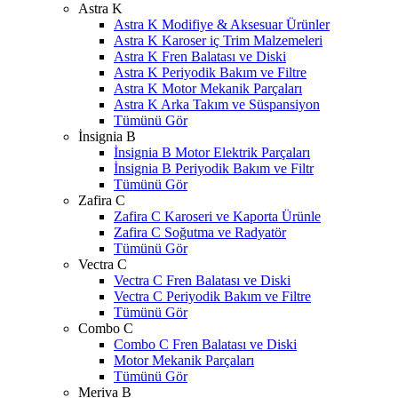
Astra K
Astra K Modifiye & Aksesuar Ürünler
Astra K Karoser iç Trim Malzemeleri
Astra K Fren Balatası ve Diski
Astra K Periyodik Bakım ve Filtre
Astra K Motor Mekanik Parçaları
Astra K Arka Takım ve Süspansiyon
Tümünü Gör
İnsignia B
İnsignia B Motor Elektrik Parçaları
İnsignia B Periyodik Bakım ve Filtr
Tümünü Gör
Zafira C
Zafira C Karoseri ve Kaporta Ürünle
Zafira C Soğutma ve Radyatör
Tümünü Gör
Vectra C
Vectra C Fren Balatası ve Diski
Vectra C Periyodik Bakım ve Filtre
Tümünü Gör
Combo C
Combo C Fren Balatası ve Diski
Motor Mekanik Parçaları
Tümünü Gör
Meriva B