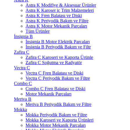
Astra K Modifiye & Aksesuar Ürünler
Astra K Karoser iç Trim Malzemeleri
Astra K Fren Balatası ve Diski
Astra K Periyodik Bakım ve Filtre
Astra K Motor Mekanik Parçaları
Tüm Ürünler
İnsignia B
İnsignia B Motor Elektrik Parçaları
İnsignia B Periyodik Bakım ve Filtr
Zafira C
Zafira C Karoseri ve Kaporta Ürünle
Zafira C Soğutma ve Radyatör
Vectra C
Vectra C Fren Balatası ve Diski
Vectra C Periyodik Bakım ve Filtre
Combo C
Combo C Fren Balatası ve Diski
Motor Mekanik Parçaları
Meriva B
Meriva B Periyodik Bakım ve Filtre
Mokka
Mokka Periyodik Bakım ve Filtre
Mokka Karoseri ve Kaporta Ürünleri
Mokka Motor Mekanik Parçaları