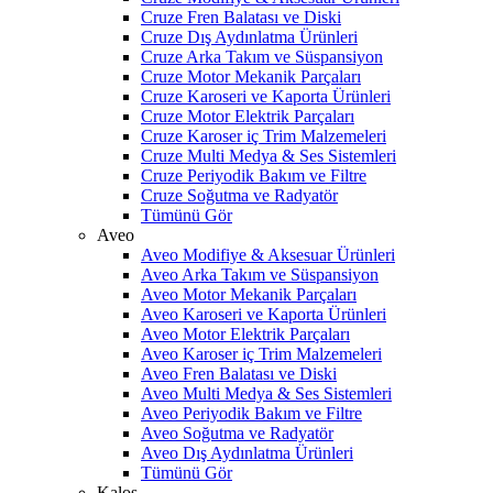
Cruze Fren Balatası ve Diski
Cruze Dış Aydınlatma Ürünleri
Cruze Arka Takım ve Süspansiyon
Cruze Motor Mekanik Parçaları
Cruze Karoseri ve Kaporta Ürünleri
Cruze Motor Elektrik Parçaları
Cruze Karoser iç Trim Malzemeleri
Cruze Multi Medya & Ses Sistemleri
Cruze Periyodik Bakım ve Filtre
Cruze Soğutma ve Radyatör
Tümünü Gör
Aveo
Aveo Modifiye & Aksesuar Ürünleri
Aveo Arka Takım ve Süspansiyon
Aveo Motor Mekanik Parçaları
Aveo Karoseri ve Kaporta Ürünleri
Aveo Motor Elektrik Parçaları
Aveo Karoser iç Trim Malzemeleri
Aveo Fren Balatası ve Diski
Aveo Multi Medya & Ses Sistemleri
Aveo Periyodik Bakım ve Filtre
Aveo Soğutma ve Radyatör
Aveo Dış Aydınlatma Ürünleri
Tümünü Gör
Kalos