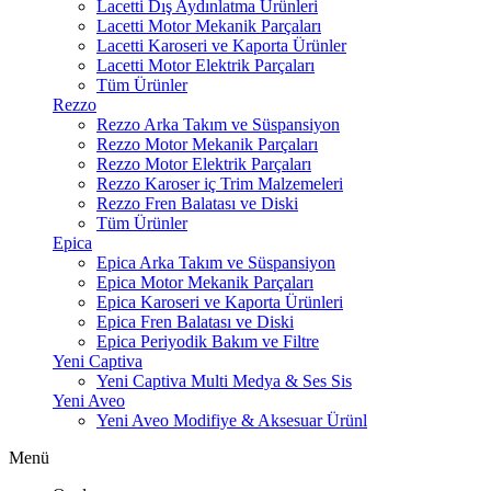
Lacetti Dış Aydınlatma Ürünleri
Lacetti Motor Mekanik Parçaları
Lacetti Karoseri ve Kaporta Ürünler
Lacetti Motor Elektrik Parçaları
Tüm Ürünler
Rezzo
Rezzo Arka Takım ve Süspansiyon
Rezzo Motor Mekanik Parçaları
Rezzo Motor Elektrik Parçaları
Rezzo Karoser iç Trim Malzemeleri
Rezzo Fren Balatası ve Diski
Tüm Ürünler
Epica
Epica Arka Takım ve Süspansiyon
Epica Motor Mekanik Parçaları
Epica Karoseri ve Kaporta Ürünleri
Epica Fren Balatası ve Diski
Epica Periyodik Bakım ve Filtre
Yeni Captiva
Yeni Captiva Multi Medya & Ses Sis
Yeni Aveo
Yeni Aveo Modifiye & Aksesuar Ürünl
Menü