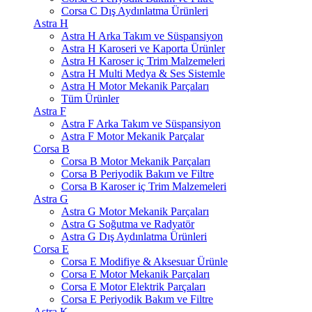
Corsa C Dış Aydınlatma Ürünleri
Astra H
Astra H Arka Takım ve Süspansiyon
Astra H Karoseri ve Kaporta Ürünler
Astra H Karoser iç Trim Malzemeleri
Astra H Multi Medya & Ses Sistemle
Astra H Motor Mekanik Parçaları
Tüm Ürünler
Astra F
Astra F Arka Takım ve Süspansiyon
Astra F Motor Mekanik Parçalar
Corsa B
Corsa B Motor Mekanik Parçaları
Corsa B Periyodik Bakım ve Filtre
Corsa B Karoser iç Trim Malzemeleri
Astra G
Astra G Motor Mekanik Parçaları
Astra G Soğutma ve Radyatör
Astra G Dış Aydınlatma Ürünleri
Corsa E
Corsa E Modifiye & Aksesuar Ürünle
Corsa E Motor Mekanik Parçaları
Corsa E Motor Elektrik Parçaları
Corsa E Periyodik Bakım ve Filtre
Astra K