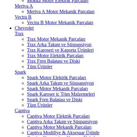
Mokka Motor Elektrik Parçaları
Meriva A
Meriva A Motor Mekanik Parçaları
Vectra B
Vectra B Motor Mekanik Parçaları
Chevrolet
Trax
Trax Motor Mekanik Parçaları
Trax Arka Takım ve Süspansiyon
Trax Karoseri ve Kaporta Ürünleri
Trax Motor Elektrik Parçaları
Trax Fren Balatası ve Diski
Tüm Ürünler
Spark
Spark Motor Elektrik Parçaları
Spark Arka Takım ve Süspansiyon
Spark Motor Mekanik Parçaları
Spark Karoser iç Trim Malzemeleri
Spark Fren Balatası ve Diski
Tüm Ürünler
Captiva
Captiva Motor Elektrik Parçaları
Captiva Arka Takım ve Süspansiyon
Captiva Motor Mekanik Parçaları
Captiva Modifiye & Aksesuar Ürünle