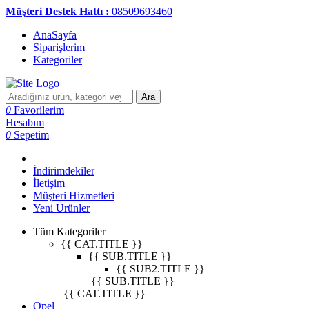
Müşteri Destek Hattı :
08509693460
AnaSayfa
Siparişlerim
Kategoriler
Ara
0
Favorilerim
Hesabım
0
Sepetim
İndirimdekiler
İletişim
Müşteri Hizmetleri
Yeni Ürünler
Tüm Kategoriler
{{ CAT.TITLE }}
{{ SUB.TITLE }}
{{ SUB2.TITLE }}
{{ SUB.TITLE }}
{{ CAT.TITLE }}
Opel