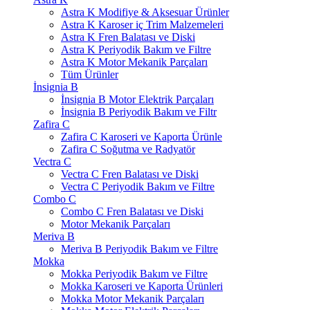
Astra K Modifiye & Aksesuar Ürünler
Astra K Karoser iç Trim Malzemeleri
Astra K Fren Balatası ve Diski
Astra K Periyodik Bakım ve Filtre
Astra K Motor Mekanik Parçaları
Tüm Ürünler
İnsignia B
İnsignia B Motor Elektrik Parçaları
İnsignia B Periyodik Bakım ve Filtr
Zafira C
Zafira C Karoseri ve Kaporta Ürünle
Zafira C Soğutma ve Radyatör
Vectra C
Vectra C Fren Balatası ve Diski
Vectra C Periyodik Bakım ve Filtre
Combo C
Combo C Fren Balatası ve Diski
Motor Mekanik Parçaları
Meriva B
Meriva B Periyodik Bakım ve Filtre
Mokka
Mokka Periyodik Bakım ve Filtre
Mokka Karoseri ve Kaporta Ürünleri
Mokka Motor Mekanik Parçaları