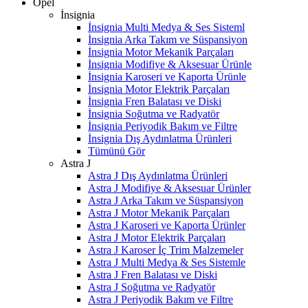
Opel
İnsignia
İnsignia Multi Medya & Ses Sisteml
İnsignia Arka Takım ve Süspansiyon
İnsignia Motor Mekanik Parçaları
İnsignia Modifiye & Aksesuar Ürünle
İnsignia Karoseri ve Kaporta Ürünle
İnsignia Motor Elektrik Parçaları
İnsignia Fren Balatası ve Diski
İnsignia Soğutma ve Radyatör
İnsignia Periyodik Bakım ve Filtre
İnsignia Dış Aydınlatma Ürünleri
Tümünü Gör
Astra J
Astra J Dış Aydınlatma Ürünleri
Astra J Modifiye & Aksesuar Ürünler
Astra J Arka Takım ve Süspansiyon
Astra J Motor Mekanik Parçaları
Astra J Karoseri ve Kaporta Ürünler
Astra J Motor Elektrik Parçaları
Astra J Karoser İç Trim Malzemeler
Astra J Multi Medya & Ses Sistemle
Astra J Fren Balatası ve Diski
Astra J Soğutma ve Radyatör
Astra J Periyodik Bakım ve Filtre