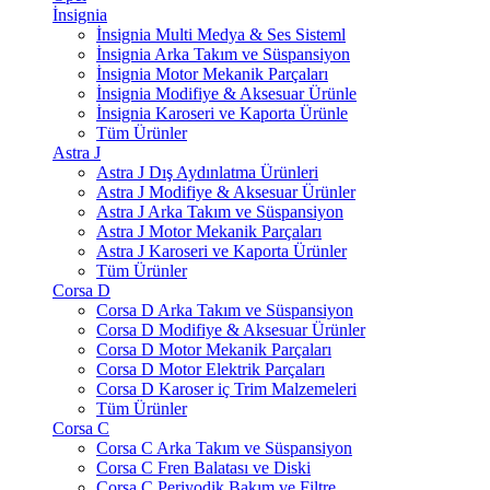
İnsignia
İnsignia Multi Medya & Ses Sisteml
İnsignia Arka Takım ve Süspansiyon
İnsignia Motor Mekanik Parçaları
İnsignia Modifiye & Aksesuar Ürünle
İnsignia Karoseri ve Kaporta Ürünle
Tüm Ürünler
Astra J
Astra J Dış Aydınlatma Ürünleri
Astra J Modifiye & Aksesuar Ürünler
Astra J Arka Takım ve Süspansiyon
Astra J Motor Mekanik Parçaları
Astra J Karoseri ve Kaporta Ürünler
Tüm Ürünler
Corsa D
Corsa D Arka Takım ve Süspansiyon
Corsa D Modifiye & Aksesuar Ürünler
Corsa D Motor Mekanik Parçaları
Corsa D Motor Elektrik Parçaları
Corsa D Karoser iç Trim Malzemeleri
Tüm Ürünler
Corsa C
Corsa C Arka Takım ve Süspansiyon
Corsa C Fren Balatası ve Diski
Corsa C Periyodik Bakım ve Filtre