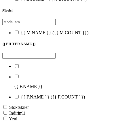
Model
{{ M.NAME }}
({{ M.COUNT }})
{{ FILTER.NAME }}
{{ F.NAME }}
{{ F.NAME }}
({{ F.COUNT }})
Stoktakiler
İndirimli
Yeni