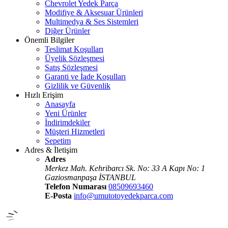
Chevrolet Yedek Parça
Modifiye & Aksesuar Ürünleri
Multimedya & Ses Sistemleri
Diğer Ürünler
Önemli Bilgiler
Teslimat Koşulları
Üyelik Sözleşmesi
Satış Sözleşmesi
Garanti ve İade Koşulları
Gizlilik ve Güvenlik
Hızlı Erişim
Anasayfa
Yeni Ürünler
İndirimdekiler
Müşteri Hizmetleri
Sepetim
Adres & İletişim
Adres
Merkez Mah. Kehribarcı Sk. No: 33 A Kapı No: 1
Gaziosmanpaşa İSTANBUL
Telefon Numarası
08509693460
E-Posta
info@umutotoyedekparca.com