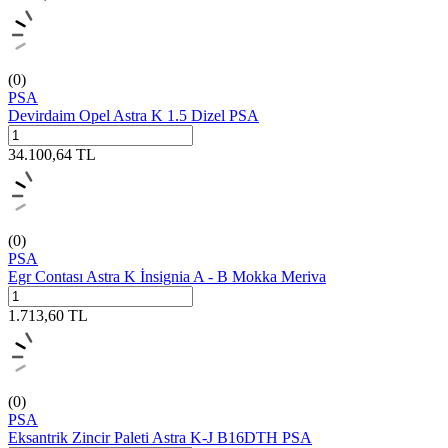
(0)
PSA
Devirdaim Opel Astra K 1.5 Dizel PSA
34.100,64
TL
(0)
PSA
Egr Contası Astra K İnsignia A - B Mokka Meriva
1.713,60
TL
(0)
PSA
Eksantrik Zincir Paleti Astra K-J B16DTH PSA