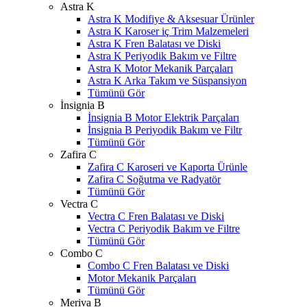
Astra K
Astra K Modifiye & Aksesuar Ürünler
Astra K Karoser iç Trim Malzemeleri
Astra K Fren Balatası ve Diski
Astra K Periyodik Bakım ve Filtre
Astra K Motor Mekanik Parçaları
Astra K Arka Takım ve Süspansiyon
Tümünü Gör
İnsignia B
İnsignia B Motor Elektrik Parçaları
İnsignia B Periyodik Bakım ve Filtr
Tümünü Gör
Zafira C
Zafira C Karoseri ve Kaporta Ürünle
Zafira C Soğutma ve Radyatör
Tümünü Gör
Vectra C
Vectra C Fren Balatası ve Diski
Vectra C Periyodik Bakım ve Filtre
Tümünü Gör
Combo C
Combo C Fren Balatası ve Diski
Motor Mekanik Parçaları
Tümünü Gör
Meriva B