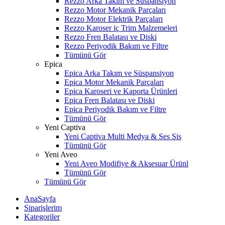
Rezzo Arka Takım ve Süspansiyon
Rezzo Motor Mekanik Parçaları
Rezzo Motor Elektrik Parçaları
Rezzo Karoser iç Trim Malzemeleri
Rezzo Fren Balatası ve Diski
Rezzo Periyodik Bakım ve Filtre
Tümünü Gör
Epica
Epica Arka Takım ve Süspansiyon
Epica Motor Mekanik Parçaları
Epica Karoseri ve Kaporta Ürünleri
Epica Fren Balatası ve Diski
Epica Periyodik Bakım ve Filtre
Tümünü Gör
Yeni Captiva
Yeni Captiva Multi Medya & Ses Sis
Tümünü Gör
Yeni Aveo
Yeni Aveo Modifiye & Aksesuar Ürünl
Tümünü Gör
Tümünü Gör
AnaSayfa
Siparişlerim
Kategoriler