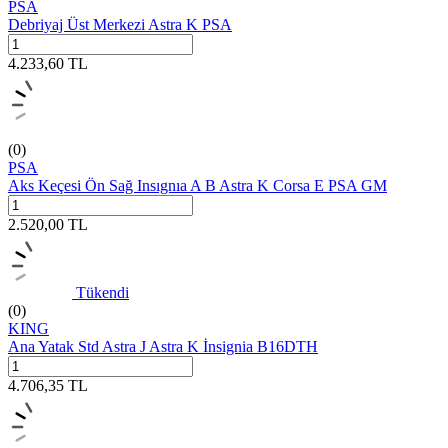
PSA
Debriyaj Üst Merkezi Astra K PSA
4.233,60
TL
(0)
PSA
Aks Keçesi Ön Sağ Insıgnıa A B Astra K Corsa E PSA GM
2.520,00
TL
Tükendi
(0)
KING
Ana Yatak Std Astra J Astra K İnsignia B16DTH
4.706,35
TL