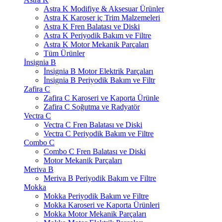
Astra K Modifiye & Aksesuar Ürünler
Astra K Karoser iç Trim Malzemeleri
Astra K Fren Balatası ve Diski
Astra K Periyodik Bakım ve Filtre
Astra K Motor Mekanik Parçaları
Tüm Ürünler
İnsignia B
İnsignia B Motor Elektrik Parçaları
İnsignia B Periyodik Bakım ve Filtr
Zafira C
Zafira C Karoseri ve Kaporta Ürünle
Zafira C Soğutma ve Radyatör
Vectra C
Vectra C Fren Balatası ve Diski
Vectra C Periyodik Bakım ve Filtre
Combo C
Combo C Fren Balatası ve Diski
Motor Mekanik Parçaları
Meriva B
Meriva B Periyodik Bakım ve Filtre
Mokka
Mokka Periyodik Bakım ve Filtre
Mokka Karoseri ve Kaporta Ürünleri
Mokka Motor Mekanik Parçaları