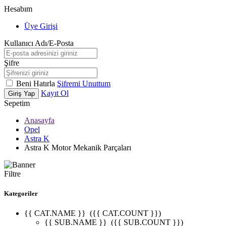
Hesabım
Üye Girişi
Kullanıcı Adı/E-Posta
Şifre
Beni Hatırla
Şifremi Unuttum
Kayıt Ol
Giriş Yap
Sepetim
Anasayfa
Opel
Astra K
Astra K Motor Mekanik Parçaları
Filtre
Kategoriler
{{ CAT.NAME }}
({{ CAT.COUNT }})
{{ SUB.NAME }}
({{ SUB.COUNT }})