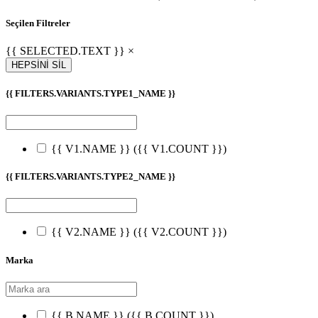
Seçilen Filtreler
{{ SELECTED.TEXT }} ×
HEPSİNİ SİL
{{ FILTERS.VARIANTS.TYPE1_NAME }}
{{ V1.NAME }}
({{ V1.COUNT }})
{{ FILTERS.VARIANTS.TYPE2_NAME }}
{{ V2.NAME }}
({{ V2.COUNT }})
Marka
{{ B.NAME }}
({{ B.COUNT }})