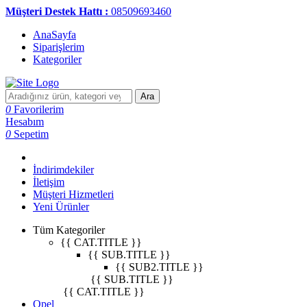
Müşteri Destek Hattı :
08509693460
AnaSayfa
Siparişlerim
Kategoriler
Ara
0
Favorilerim
Hesabım
0
Sepetim
İndirimdekiler
İletişim
Müşteri Hizmetleri
Yeni Ürünler
Tüm Kategoriler
{{ CAT.TITLE }}
{{ SUB.TITLE }}
{{ SUB2.TITLE }}
{{ SUB.TITLE }}
{{ CAT.TITLE }}
Opel