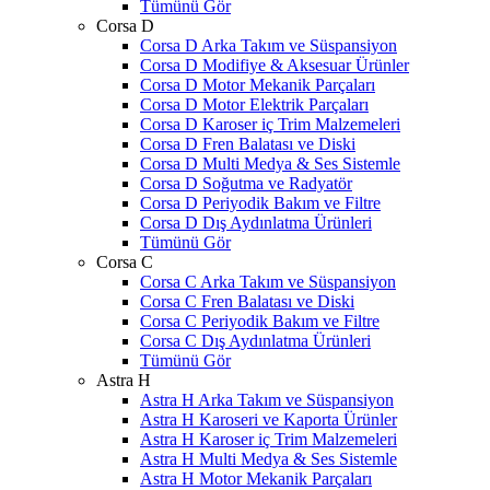
Tümünü Gör
Corsa D
Corsa D Arka Takım ve Süspansiyon
Corsa D Modifiye & Aksesuar Ürünler
Corsa D Motor Mekanik Parçaları
Corsa D Motor Elektrik Parçaları
Corsa D Karoser iç Trim Malzemeleri
Corsa D Fren Balatası ve Diski
Corsa D Multi Medya & Ses Sistemle
Corsa D Soğutma ve Radyatör
Corsa D Periyodik Bakım ve Filtre
Corsa D Dış Aydınlatma Ürünleri
Tümünü Gör
Corsa C
Corsa C Arka Takım ve Süspansiyon
Corsa C Fren Balatası ve Diski
Corsa C Periyodik Bakım ve Filtre
Corsa C Dış Aydınlatma Ürünleri
Tümünü Gör
Astra H
Astra H Arka Takım ve Süspansiyon
Astra H Karoseri ve Kaporta Ürünler
Astra H Karoser iç Trim Malzemeleri
Astra H Multi Medya & Ses Sistemle
Astra H Motor Mekanik Parçaları