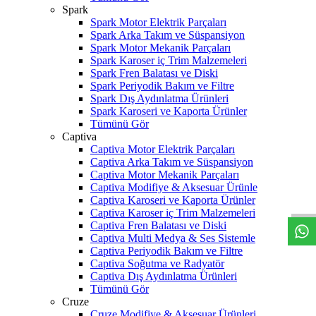
Spark
Spark Motor Elektrik Parçaları
Spark Arka Takım ve Süspansiyon
Spark Motor Mekanik Parçaları
Spark Karoser iç Trim Malzemeleri
Spark Fren Balatası ve Diski
Spark Periyodik Bakım ve Filtre
Spark Dış Aydınlatma Ürünleri
Spark Karoseri ve Kaporta Ürünler
Tümünü Gör
Captiva
Captiva Motor Elektrik Parçaları
Captiva Arka Takım ve Süspansiyon
W
h
t
s
a
p
p
D
e
s
t
e
H
a
t
t
Captiva Motor Mekanik Parçaları
Captiva Modifiye & Aksesuar Ürünle
Captiva Karoseri ve Kaporta Ürünler
Captiva Karoser iç Trim Malzemeleri
Captiva Fren Balatası ve Diski
Captiva Multi Medya & Ses Sistemle
Captiva Periyodik Bakım ve Filtre
Captiva Soğutma ve Radyatör
Captiva Dış Aydınlatma Ürünleri
Tümünü Gör
Cruze
Cruze Modifiye & Aksesuar Ürünleri