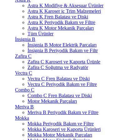
Astra K Modifiye & Aksesuar Ürünler
Astra K Karoser iç Trim Malzemeleri
Astra K Fren Balatası ve Diski
Astra K Periyodik Bakım ve Filtre
Astra K Motor Mekanik Parçaları
Tüm Ürünler
İnsignia B
İnsignia B Motor Elektrik Parçaları
İnsignia B Periyodik Bakım ve Filtr
Zafira C
Zafira C Karoseri ve Kaporta Ürünle
Zafira C Soğutma ve Radyatör
Vectra C
Vectra C Fren Balatası ve Diski
Vectra C Periyodik Bakım ve Filtre
Combo C
Combo C Fren Balatası ve Diski
Motor Mekanik Parçaları
Meriva B
Meriva B Periyodik Bakım ve Filtre
Mokka
Mokka Periyodik Bakım ve Filtre
Mokka Karoseri ve Kaporta Ürünleri
Mokka Motor Mekanik Parçaları