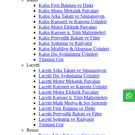
Kalos Fren Balatası ve Diski
Kalos Motor Mekanik Parçaları
Kalos Arka Takım ve Süspansiyon
Kalos Karoseri ve Kaporta Ürünleri
Kalos Motor Elektrik Parçaları
Kalos Karoser iç Trim Malzemeleri
Kalos Periyodik Bakım ve Filtre
Kalos Soğutma ve Radyatör
Kalos Modifiye & Aksesuar Ürünleri
Kalos Dış Aydınlatma Ürünleri
Tümünü Gör
Lacetti
Lacetti Arka Takım ve Süspansiyon
W
h
t
s
a
p
p
D
e
s
t
e
H
a
t
t
Lacetti Dış Aydınlatma Ürünleri
Lacetti Motor Mekanik Parçaları
Lacetti Karoseri ve Kaporta Ürünler
Lacetti Motor Elektrik Parçaları
Lacetti Karoser iç Trim Malzemeleri
Lacetti Multi Medya & Ses Sistemle
Lacetti Fren Balatası ve Diski
Lacetti Periyodik Bakım ve Filtre
Lacetti Soğutma ve Radyatör
Tümünü Gör
Rezzo