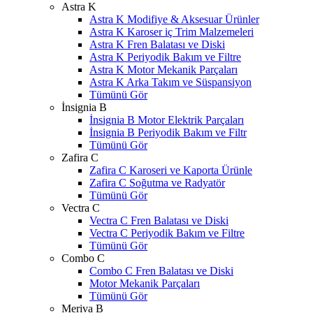
Astra K
Astra K Modifiye & Aksesuar Ürünler
Astra K Karoser iç Trim Malzemeleri
Astra K Fren Balatası ve Diski
Astra K Periyodik Bakım ve Filtre
Astra K Motor Mekanik Parçaları
Astra K Arka Takım ve Süspansiyon
Tümünü Gör
İnsignia B
İnsignia B Motor Elektrik Parçaları
İnsignia B Periyodik Bakım ve Filtr
Tümünü Gör
Zafira C
Zafira C Karoseri ve Kaporta Ürünle
Zafira C Soğutma ve Radyatör
Tümünü Gör
Vectra C
Vectra C Fren Balatası ve Diski
Vectra C Periyodik Bakım ve Filtre
Tümünü Gör
Combo C
Combo C Fren Balatası ve Diski
Motor Mekanik Parçaları
Tümünü Gör
Meriva B