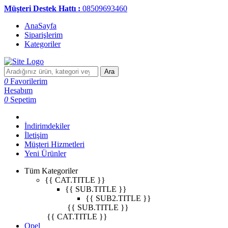
Müşteri Destek Hattı :
08509693460
AnaSayfa
Siparişlerim
Kategoriler
Ara
0
Favorilerim
Hesabım
0
Sepetim
İndirimdekiler
İletişim
Müşteri Hizmetleri
Yeni Ürünler
Tüm Kategoriler
{{ CAT.TITLE }}
{{ SUB.TITLE }}
{{ SUB2.TITLE }}
{{ SUB.TITLE }}
{{ CAT.TITLE }}
Opel