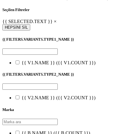
Seçilen Filtreler
{{ SELECTED.TEXT }} ×
HEPSİNİ SİL
{{ FILTERS.VARIANTS.TYPE1_NAME }}
{{ V1.NAME }}
({{ V1.COUNT }})
{{ FILTERS.VARIANTS.TYPE2_NAME }}
{{ V2.NAME }}
({{ V2.COUNT }})
Marka
{{ B.NAME }}
({{ B.COUNT }})