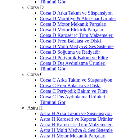
Tümünü Gör
Corsa D
Corsa D Arka Takım ve Süspansiyon
Corsa D Modifiye & Aksesuar Ürünler
Corsa D Motor Mekanik Parçaları
Corsa D Motor Elektrik Parçaları
Corsa D Karoser iç Trim Malzemeleri
Corsa D Fren Balatası ve Diski
Corsa D Multi Medya & Ses Sistemle
Corsa D Soğutma ve Radyatör
Corsa D Periyodik Bakım ve Filtre
Corsa D Dış Aydınlatma Ürünleri
Tümünü Gör
Corsa C
Corsa C Arka Takım ve Süspansiyon
Corsa C Fren Balatası ve Diski
Corsa C Periyodik Bakım ve Filtre
Corsa C Dış Aydınlatma Ürünleri
Tümünü Gör
Astra H
Astra H Arka Takım ve Süspansiyon
Astra H Karoseri ve Kaporta Ürünler
Astra H Karoser iç Trim Malzemeleri
Astra H Multi Medya & Ses Sistemle
Astra H Motor Mekanik Parçaları