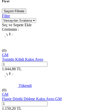
Fiyat
Seçimi Filtrele
Filtre
Seç ve Sepete Ekle
Görünüm :
(0)
GM
Torpido Kilidi Kalos Aveo
1.044,88
TL
Tükendi
(0)
GM
Flaşör Dörtlü Düğme Kalos Aveo GM
1.159,20
TL