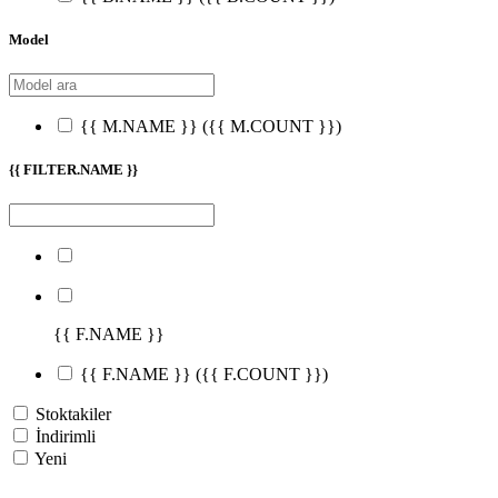
Model
{{ M.NAME }}
({{ M.COUNT }})
{{ FILTER.NAME }}
{{ F.NAME }}
{{ F.NAME }}
({{ F.COUNT }})
Stoktakiler
İndirimli
Yeni