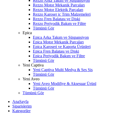
Rezzo Arka Takım ve Süspansiyon
Rezzo Motor Mekanik Parçaları
Rezzo Motor Elektrik Parçaları
Rezzo Karoser iç Trim Malzemeleri
Rezzo Fren Balatası ve Diski
Rezzo Periyodik Bakım ve Filtre
Tümünü Gör
Epica
Epica Arka Takım ve Süspansiyon
Epica Motor Mekanik Parçaları
Epica Karoseri ve Kaporta Ürünleri
Epica Fren Balatası ve Diski
Epica Periyodik Bakım ve Filtre
Tümünü Gör
Yeni Captiva
Yeni Captiva Multi Medya & Ses Sis
Tümünü Gör
Yeni Aveo
Yeni Aveo Modifiye & Aksesuar Ürünl
Tümünü Gör
Tümünü Gör
AnaSayfa
Siparişlerim
Kategoriler