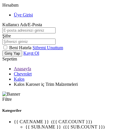
Hesabım
Üye Girişi
Kullanıcı Adı/E-Posta
Şifre
Beni Hatırla
Şifremi Unuttum
Kayıt Ol
Giriş Yap
Sepetim
Anasayfa
Chevrolet
Kalos
Kalos Karoser iç Trim Malzemeleri
Filtre
Kategoriler
{{ CAT.NAME }}
({{ CAT.COUNT }})
{{ SUB.NAME }}
({{ SUB.COUNT }})