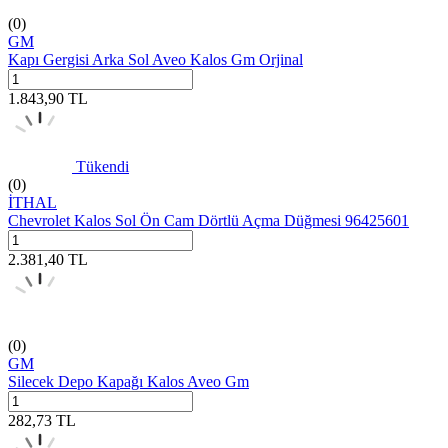
(0)
GM
Kapı Gergisi Arka Sol Aveo Kalos Gm Orjinal
1.843,90
TL
Tükendi
(0)
İTHAL
Chevrolet Kalos Sol Ön Cam Dörtlü Açma Düğmesi 96425601
2.381,40
TL
(0)
GM
Silecek Depo Kapağı Kalos Aveo Gm
282,73
TL