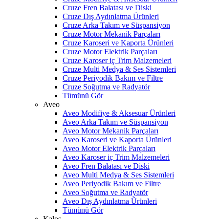
Cruze Fren Balatası ve Diski
Cruze Dış Aydınlatma Ürünleri
Cruze Arka Takım ve Süspansiyon
Cruze Motor Mekanik Parçaları
Cruze Karoseri ve Kaporta Ürünleri
Cruze Motor Elektrik Parçaları
Cruze Karoser iç Trim Malzemeleri
Cruze Multi Medya & Ses Sistemleri
Cruze Periyodik Bakım ve Filtre
Cruze Soğutma ve Radyatör
Tümünü Gör
Aveo
Aveo Modifiye & Aksesuar Ürünleri
Aveo Arka Takım ve Süspansiyon
Aveo Motor Mekanik Parçaları
Aveo Karoseri ve Kaporta Ürünleri
Aveo Motor Elektrik Parçaları
Aveo Karoser iç Trim Malzemeleri
Aveo Fren Balatası ve Diski
Aveo Multi Medya & Ses Sistemleri
Aveo Periyodik Bakım ve Filtre
Aveo Soğutma ve Radyatör
Aveo Dış Aydınlatma Ürünleri
Tümünü Gör
Kalos