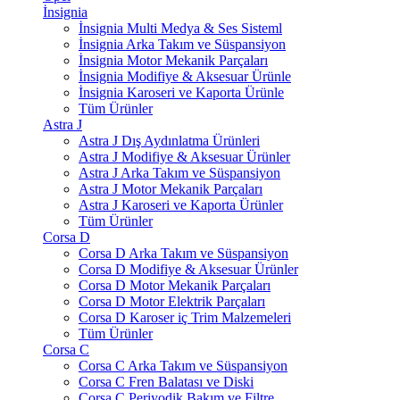
İnsignia
İnsignia Multi Medya & Ses Sisteml
İnsignia Arka Takım ve Süspansiyon
İnsignia Motor Mekanik Parçaları
İnsignia Modifiye & Aksesuar Ürünle
İnsignia Karoseri ve Kaporta Ürünle
Tüm Ürünler
Astra J
Astra J Dış Aydınlatma Ürünleri
Astra J Modifiye & Aksesuar Ürünler
Astra J Arka Takım ve Süspansiyon
Astra J Motor Mekanik Parçaları
Astra J Karoseri ve Kaporta Ürünler
Tüm Ürünler
Corsa D
Corsa D Arka Takım ve Süspansiyon
Corsa D Modifiye & Aksesuar Ürünler
Corsa D Motor Mekanik Parçaları
Corsa D Motor Elektrik Parçaları
Corsa D Karoser iç Trim Malzemeleri
Tüm Ürünler
Corsa C
Corsa C Arka Takım ve Süspansiyon
Corsa C Fren Balatası ve Diski
Corsa C Periyodik Bakım ve Filtre