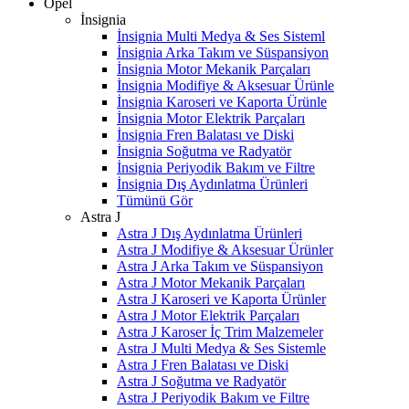
Opel
İnsignia
İnsignia Multi Medya & Ses Sisteml
İnsignia Arka Takım ve Süspansiyon
İnsignia Motor Mekanik Parçaları
İnsignia Modifiye & Aksesuar Ürünle
İnsignia Karoseri ve Kaporta Ürünle
İnsignia Motor Elektrik Parçaları
İnsignia Fren Balatası ve Diski
İnsignia Soğutma ve Radyatör
İnsignia Periyodik Bakım ve Filtre
İnsignia Dış Aydınlatma Ürünleri
Tümünü Gör
Astra J
Astra J Dış Aydınlatma Ürünleri
Astra J Modifiye & Aksesuar Ürünler
Astra J Arka Takım ve Süspansiyon
Astra J Motor Mekanik Parçaları
Astra J Karoseri ve Kaporta Ürünler
Astra J Motor Elektrik Parçaları
Astra J Karoser İç Trim Malzemeler
Astra J Multi Medya & Ses Sistemle
Astra J Fren Balatası ve Diski
Astra J Soğutma ve Radyatör
Astra J Periyodik Bakım ve Filtre