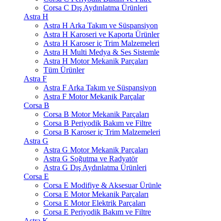
Corsa C Dış Aydınlatma Ürünleri
Astra H
Astra H Arka Takım ve Süspansiyon
Astra H Karoseri ve Kaporta Ürünler
Astra H Karoser iç Trim Malzemeleri
Astra H Multi Medya & Ses Sistemle
Astra H Motor Mekanik Parçaları
Tüm Ürünler
Astra F
Astra F Arka Takım ve Süspansiyon
Astra F Motor Mekanik Parçalar
Corsa B
Corsa B Motor Mekanik Parçaları
Corsa B Periyodik Bakım ve Filtre
Corsa B Karoser iç Trim Malzemeleri
Astra G
Astra G Motor Mekanik Parçaları
Astra G Soğutma ve Radyatör
Astra G Dış Aydınlatma Ürünleri
Corsa E
Corsa E Modifiye & Aksesuar Ürünle
Corsa E Motor Mekanik Parçaları
Corsa E Motor Elektrik Parçaları
Corsa E Periyodik Bakım ve Filtre
Astra K