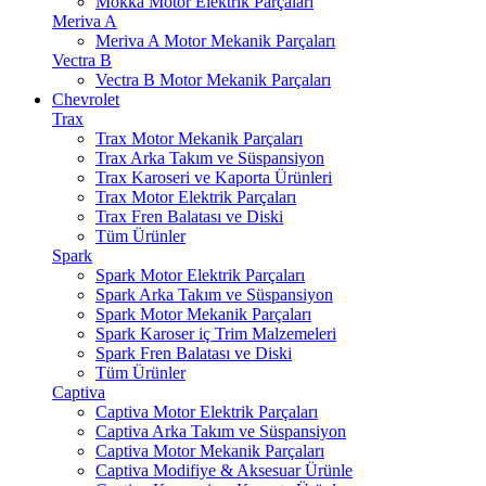
Mokka Motor Elektrik Parçaları
Meriva A
Meriva A Motor Mekanik Parçaları
Vectra B
Vectra B Motor Mekanik Parçaları
Chevrolet
Trax
Trax Motor Mekanik Parçaları
Trax Arka Takım ve Süspansiyon
Trax Karoseri ve Kaporta Ürünleri
Trax Motor Elektrik Parçaları
Trax Fren Balatası ve Diski
Tüm Ürünler
Spark
Spark Motor Elektrik Parçaları
Spark Arka Takım ve Süspansiyon
Spark Motor Mekanik Parçaları
Spark Karoser iç Trim Malzemeleri
Spark Fren Balatası ve Diski
Tüm Ürünler
Captiva
Captiva Motor Elektrik Parçaları
Captiva Arka Takım ve Süspansiyon
Captiva Motor Mekanik Parçaları
Captiva Modifiye & Aksesuar Ürünle