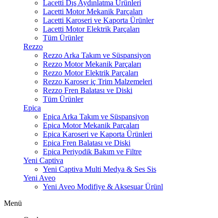
Lacetti Dış Aydınlatma Ürünleri
Lacetti Motor Mekanik Parçaları
Lacetti Karoseri ve Kaporta Ürünler
Lacetti Motor Elektrik Parçaları
Tüm Ürünler
Rezzo
Rezzo Arka Takım ve Süspansiyon
Rezzo Motor Mekanik Parçaları
Rezzo Motor Elektrik Parçaları
Rezzo Karoser iç Trim Malzemeleri
Rezzo Fren Balatası ve Diski
Tüm Ürünler
Epica
Epica Arka Takım ve Süspansiyon
Epica Motor Mekanik Parçaları
Epica Karoseri ve Kaporta Ürünleri
Epica Fren Balatası ve Diski
Epica Periyodik Bakım ve Filtre
Yeni Captiva
Yeni Captiva Multi Medya & Ses Sis
Yeni Aveo
Yeni Aveo Modifiye & Aksesuar Ürünl
Menü