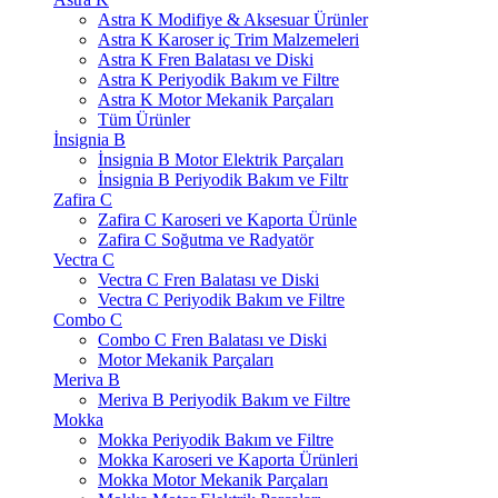
Astra K Modifiye & Aksesuar Ürünler
Astra K Karoser iç Trim Malzemeleri
Astra K Fren Balatası ve Diski
Astra K Periyodik Bakım ve Filtre
Astra K Motor Mekanik Parçaları
Tüm Ürünler
İnsignia B
İnsignia B Motor Elektrik Parçaları
İnsignia B Periyodik Bakım ve Filtr
Zafira C
Zafira C Karoseri ve Kaporta Ürünle
Zafira C Soğutma ve Radyatör
Vectra C
Vectra C Fren Balatası ve Diski
Vectra C Periyodik Bakım ve Filtre
Combo C
Combo C Fren Balatası ve Diski
Motor Mekanik Parçaları
Meriva B
Meriva B Periyodik Bakım ve Filtre
Mokka
Mokka Periyodik Bakım ve Filtre
Mokka Karoseri ve Kaporta Ürünleri
Mokka Motor Mekanik Parçaları