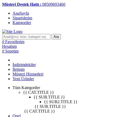
Müşteri Destek Hattı :
08509693460
AnaSayfa
Siparişlerim
Kategoriler
Ara
0
Favorilerim
Hesabım
0
Sepetim
İndirimdekiler
İletişim
Müşteri Hizmetleri
Yeni Ürünler
Tüm Kategoriler
{{ CAT.TITLE }}
{{ SUB.TITLE }}
{{ SUB2.TITLE }}
{{ SUB.TITLE }}
{{ CAT.TITLE }}
Opel