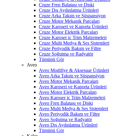
Cruze Fren Balatası ve Diski
Cruze Dış Aydınlatma Ürünleri
Cruze Arka Takım ve Süspansiyon
Cruze Motor Mekanik Parçaları
Cruze Karoseri ve Kaporta Ürünleri
Cruze Motor Elektrik Parçaları
Cruze Karoser iç Trim Malzemeleri
Cruze Multi Medya & Ses Sistemleri
Cruze Periyodik Bakım ve Filtre
Cruze Soğutma ve Radyatör
Tümünü Gör
Aveo
Aveo Modifiye & Aksesuar Ürünleri
Aveo Arka Takım ve Süspansiyon
Aveo Motor Mekanik Parçaları
Aveo Karoseri ve Kaporta Ürünleri
Aveo Motor Elektrik Parçaları
Aveo Karoser iç Trim Malzemeleri
Aveo Fren Balatası ve Diski
Aveo Multi Medya & Ses Sistemleri
Aveo Periyodik Bakım ve Filtre
Aveo Soğutma ve Radyatör
Aveo Dış Aydınlatma Ürünleri
Tümünü Gör
Kalos