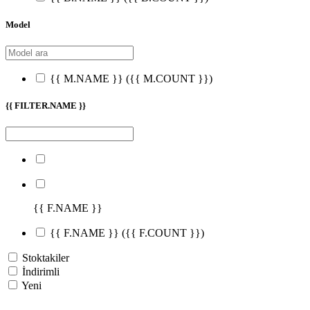
Model
{{ M.NAME }}
({{ M.COUNT }})
{{ FILTER.NAME }}
{{ F.NAME }}
{{ F.NAME }}
({{ F.COUNT }})
Stoktakiler
İndirimli
Yeni