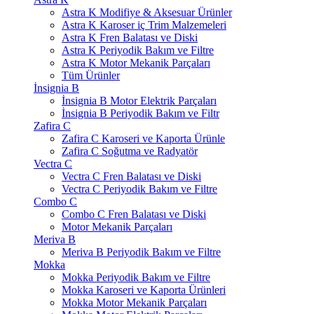
Astra K Modifiye & Aksesuar Ürünler
Astra K Karoser iç Trim Malzemeleri
Astra K Fren Balatası ve Diski
Astra K Periyodik Bakım ve Filtre
Astra K Motor Mekanik Parçaları
Tüm Ürünler
İnsignia B
İnsignia B Motor Elektrik Parçaları
İnsignia B Periyodik Bakım ve Filtr
Zafira C
Zafira C Karoseri ve Kaporta Ürünle
Zafira C Soğutma ve Radyatör
Vectra C
Vectra C Fren Balatası ve Diski
Vectra C Periyodik Bakım ve Filtre
Combo C
Combo C Fren Balatası ve Diski
Motor Mekanik Parçaları
Meriva B
Meriva B Periyodik Bakım ve Filtre
Mokka
Mokka Periyodik Bakım ve Filtre
Mokka Karoseri ve Kaporta Ürünleri
Mokka Motor Mekanik Parçaları