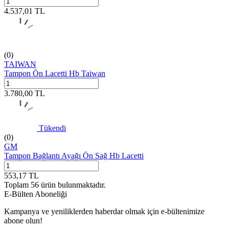
4.537,01
TL
(0)
TAIWAN
Tampon Ön Lacetti Hb Taiwan
3.780,00
TL
Tükendi
(0)
GM
Tampon Bağlantı Ayağı Ön Sağ Hb Lacetti
553,17
TL
Toplam
56
ürün bulunmaktadır.
E-Bülten Aboneliği
Kampanya ve yeniliklerden haberdar olmak için e-bültenimize
abone olun!