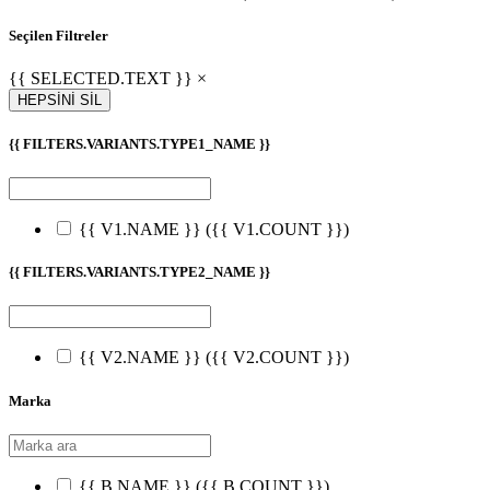
Seçilen Filtreler
{{ SELECTED.TEXT }} ×
HEPSİNİ SİL
{{ FILTERS.VARIANTS.TYPE1_NAME }}
{{ V1.NAME }}
({{ V1.COUNT }})
{{ FILTERS.VARIANTS.TYPE2_NAME }}
{{ V2.NAME }}
({{ V2.COUNT }})
Marka
{{ B.NAME }}
({{ B.COUNT }})