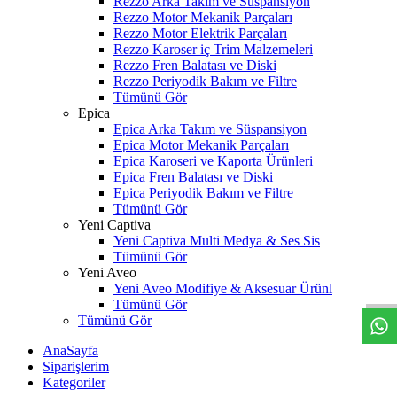
Rezzo Arka Takım ve Süspansiyon
Rezzo Motor Mekanik Parçaları
Rezzo Motor Elektrik Parçaları
Rezzo Karoser iç Trim Malzemeleri
Rezzo Fren Balatası ve Diski
Rezzo Periyodik Bakım ve Filtre
Tümünü Gör
Epica
Epica Arka Takım ve Süspansiyon
Epica Motor Mekanik Parçaları
Epica Karoseri ve Kaporta Ürünleri
Epica Fren Balatası ve Diski
Epica Periyodik Bakım ve Filtre
Tümünü Gör
Yeni Captiva
Yeni Captiva Multi Medya & Ses Sis
W
h
t
s
a
p
p
D
e
s
t
e
H
a
t
t
Tümünü Gör
Yeni Aveo
Yeni Aveo Modifiye & Aksesuar Ürünl
Tümünü Gör
Tümünü Gör
AnaSayfa
Siparişlerim
Kategoriler