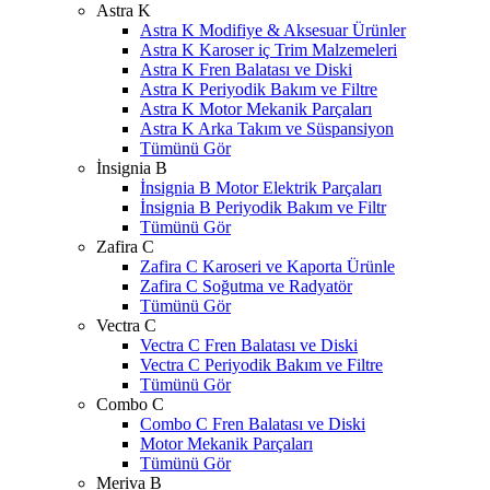
Astra K
Astra K Modifiye & Aksesuar Ürünler
Astra K Karoser iç Trim Malzemeleri
Astra K Fren Balatası ve Diski
Astra K Periyodik Bakım ve Filtre
Astra K Motor Mekanik Parçaları
Astra K Arka Takım ve Süspansiyon
Tümünü Gör
İnsignia B
İnsignia B Motor Elektrik Parçaları
İnsignia B Periyodik Bakım ve Filtr
Tümünü Gör
Zafira C
Zafira C Karoseri ve Kaporta Ürünle
Zafira C Soğutma ve Radyatör
Tümünü Gör
Vectra C
Vectra C Fren Balatası ve Diski
Vectra C Periyodik Bakım ve Filtre
Tümünü Gör
Combo C
Combo C Fren Balatası ve Diski
Motor Mekanik Parçaları
Tümünü Gör
Meriva B