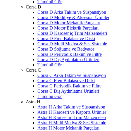
Tümünü Gör
Corsa D
Corsa D Arka Takım ve Süspansiyon
Corsa D Modifiye & Aksesuar Ürünler
Corsa D Motor Mekanik Parçaları
Corsa D Motor Elektrik Parçaları
Corsa D Karoser iç Trim Malzemeleri
Corsa D Fren Balatası ve Diski
Corsa D Multi Medya & Ses Sistemle
Corsa D Soğutma ve Radyatör
Corsa D Periyodik Bakım ve Filtre
Corsa D Dış Aydınlatma Ürünleri
Tümünü Gör
Corsa C
Corsa C Arka Takım ve Süspansiyon
Corsa C Fren Balatası ve Diski
Corsa C Periyodik Bakım ve Filtre
Corsa C Dış Aydınlatma Ürünleri
Tümünü Gör
Astra H
Astra H Arka Takım ve Süspansiyon
Astra H Karoseri ve Kaporta Ürünler
Astra H Karoser iç Trim Malzemeleri
Astra H Multi Medya & Ses Sistemle
Astra H Motor Mekanik Parçaları