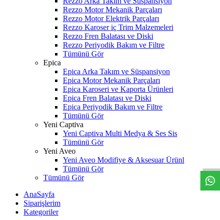
Rezzo Arka Takım ve Süspansiyon
Rezzo Motor Mekanik Parçaları
Rezzo Motor Elektrik Parçaları
Rezzo Karoser iç Trim Malzemeleri
Rezzo Fren Balatası ve Diski
Rezzo Periyodik Bakım ve Filtre
Tümünü Gör
Epica
Epica Arka Takım ve Süspansiyon
Epica Motor Mekanik Parçaları
Epica Karoseri ve Kaporta Ürünleri
Epica Fren Balatası ve Diski
Epica Periyodik Bakım ve Filtre
Tümünü Gör
Yeni Captiva
Yeni Captiva Multi Medya & Ses Sis
W
h
t
s
a
p
p
D
e
s
t
e
H
a
t
t
Tümünü Gör
Yeni Aveo
Yeni Aveo Modifiye & Aksesuar Ürünl
Tümünü Gör
Tümünü Gör
AnaSayfa
Siparişlerim
Kategoriler