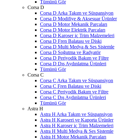
Tümünü Gör
Corsa D
Corsa D Arka Takım ve Süspansiyon
Corsa D Modifiye & Aksesuar Ürünler
Corsa D Motor Mekanik Parçaları
Corsa D Motor Elektrik Parçaları
Corsa D Karoser iç Trim Malzemeleri
Corsa D Fren Balatası ve Diski
Corsa D Multi Medya & Ses Sistemle
Corsa D Soğutma ve Radyatör
Corsa D Periyodik Bakım ve Filtre
Corsa D Dış Aydınlatma Ürünleri
Tümünü Gör
Corsa C
Corsa C Arka Takım ve Süspansiyon
Corsa C Fren Balatası ve Diski
Corsa C Periyodik Bakım ve Filtre
Corsa C Dış Aydınlatma Ürünleri
Tümünü Gör
Astra H
Astra H Arka Takım ve Süspansiyon
Astra H Karoseri ve Kaporta Ürünler
Astra H Karoser iç Trim Malzemeleri
Astra H Multi Medya & Ses Sistemle
Astra H Motor Mekanik Parçaları