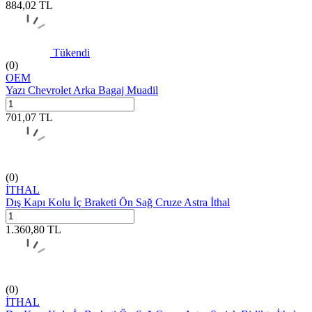
884,02
TL
Tükendi
(0)
OEM
Yazı Chevrolet Arka Bagaj Muadil
701,07
TL
(0)
İTHAL
Dış Kapı Kolu İç Braketi Ön Sağ Cruze Astra İthal
1.360,80
TL
(0)
İTHAL