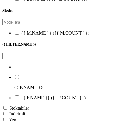
Model
{{ M.NAME }}
({{ M.COUNT }})
{{ FILTER.NAME }}
{{ F.NAME }}
{{ F.NAME }}
({{ F.COUNT }})
Stoktakiler
İndirimli
Yeni