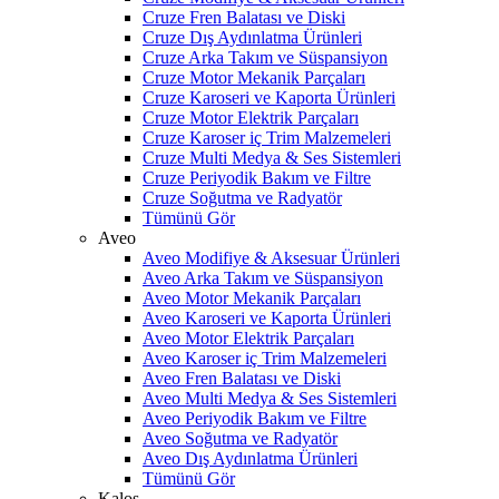
Cruze Fren Balatası ve Diski
Cruze Dış Aydınlatma Ürünleri
Cruze Arka Takım ve Süspansiyon
Cruze Motor Mekanik Parçaları
Cruze Karoseri ve Kaporta Ürünleri
Cruze Motor Elektrik Parçaları
Cruze Karoser iç Trim Malzemeleri
Cruze Multi Medya & Ses Sistemleri
Cruze Periyodik Bakım ve Filtre
Cruze Soğutma ve Radyatör
Tümünü Gör
Aveo
Aveo Modifiye & Aksesuar Ürünleri
Aveo Arka Takım ve Süspansiyon
Aveo Motor Mekanik Parçaları
Aveo Karoseri ve Kaporta Ürünleri
Aveo Motor Elektrik Parçaları
Aveo Karoser iç Trim Malzemeleri
Aveo Fren Balatası ve Diski
Aveo Multi Medya & Ses Sistemleri
Aveo Periyodik Bakım ve Filtre
Aveo Soğutma ve Radyatör
Aveo Dış Aydınlatma Ürünleri
Tümünü Gör
Kalos