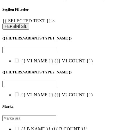
Seçilen Filtreler
{{ SELECTED.TEXT }} ×
HEPSİNİ SİL
{{ FILTERS.VARIANTS.TYPE1_NAME }}
{{ V1.NAME }}
({{ V1.COUNT }})
{{ FILTERS.VARIANTS.TYPE2_NAME }}
{{ V2.NAME }}
({{ V2.COUNT }})
Marka
{{ B.NAME }}
({{ B.COUNT }})