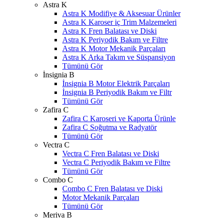
Astra K
Astra K Modifiye & Aksesuar Ürünler
Astra K Karoser iç Trim Malzemeleri
Astra K Fren Balatası ve Diski
Astra K Periyodik Bakım ve Filtre
Astra K Motor Mekanik Parçaları
Astra K Arka Takım ve Süspansiyon
Tümünü Gör
İnsignia B
İnsignia B Motor Elektrik Parçaları
İnsignia B Periyodik Bakım ve Filtr
Tümünü Gör
Zafira C
Zafira C Karoseri ve Kaporta Ürünle
Zafira C Soğutma ve Radyatör
Tümünü Gör
Vectra C
Vectra C Fren Balatası ve Diski
Vectra C Periyodik Bakım ve Filtre
Tümünü Gör
Combo C
Combo C Fren Balatası ve Diski
Motor Mekanik Parçaları
Tümünü Gör
Meriva B