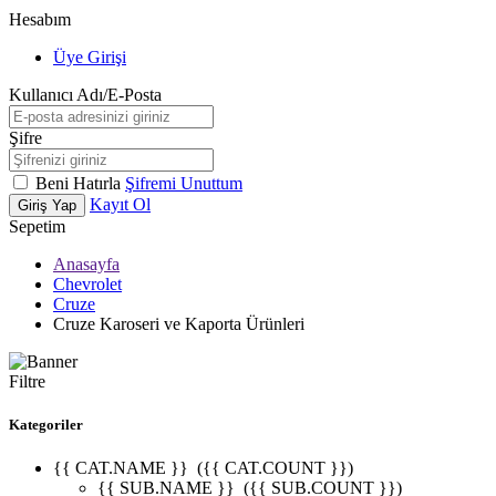
Hesabım
Üye Girişi
Kullanıcı Adı/E-Posta
Şifre
Beni Hatırla
Şifremi Unuttum
Kayıt Ol
Giriş Yap
Sepetim
Anasayfa
Chevrolet
Cruze
Cruze Karoseri ve Kaporta Ürünleri
Filtre
Kategoriler
{{ CAT.NAME }}
({{ CAT.COUNT }})
{{ SUB.NAME }}
({{ SUB.COUNT }})