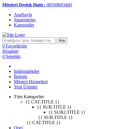
Müşteri Destek Hattı :
08509693460
AnaSayfa
Siparişlerim
Kategoriler
Ara
0
Favorilerim
Hesabım
0
Sepetim
İndirimdekiler
İletişim
Müşteri Hizmetleri
Yeni Ürünler
Tüm Kategoriler
{{ CAT.TITLE }}
{{ SUB.TITLE }}
{{ SUB2.TITLE }}
{{ SUB.TITLE }}
{{ CAT.TITLE }}
Opel