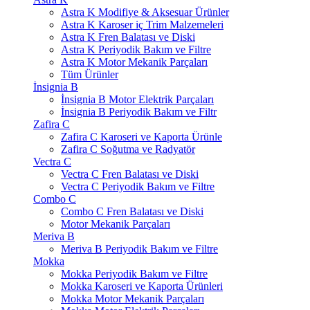
Astra K Modifiye & Aksesuar Ürünler
Astra K Karoser iç Trim Malzemeleri
Astra K Fren Balatası ve Diski
Astra K Periyodik Bakım ve Filtre
Astra K Motor Mekanik Parçaları
Tüm Ürünler
İnsignia B
İnsignia B Motor Elektrik Parçaları
İnsignia B Periyodik Bakım ve Filtr
Zafira C
Zafira C Karoseri ve Kaporta Ürünle
Zafira C Soğutma ve Radyatör
Vectra C
Vectra C Fren Balatası ve Diski
Vectra C Periyodik Bakım ve Filtre
Combo C
Combo C Fren Balatası ve Diski
Motor Mekanik Parçaları
Meriva B
Meriva B Periyodik Bakım ve Filtre
Mokka
Mokka Periyodik Bakım ve Filtre
Mokka Karoseri ve Kaporta Ürünleri
Mokka Motor Mekanik Parçaları