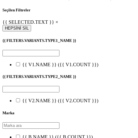
Seçilen Filtreler
{{ SELECTED.TEXT }} ×
HEPSİNİ SİL
{{ FILTERS.VARIANTS.TYPE1_NAME }}
{{ V1.NAME }}
({{ V1.COUNT }})
{{ FILTERS.VARIANTS.TYPE2_NAME }}
{{ V2.NAME }}
({{ V2.COUNT }})
Marka
{{ B.NAME }}
({{ B.COUNT }})