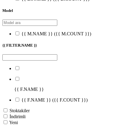
Model
{{ M.NAME }}
({{ M.COUNT }})
{{ FILTER.NAME }}
{{ F.NAME }}
{{ F.NAME }}
({{ F.COUNT }})
Stoktakiler
İndirimli
Yeni