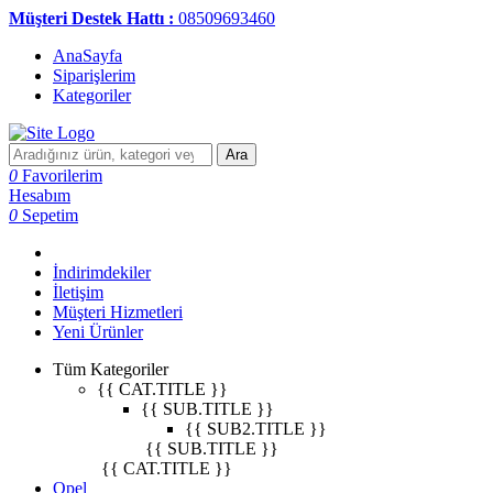
Müşteri Destek Hattı :
08509693460
AnaSayfa
Siparişlerim
Kategoriler
Ara
0
Favorilerim
Hesabım
0
Sepetim
İndirimdekiler
İletişim
Müşteri Hizmetleri
Yeni Ürünler
Tüm Kategoriler
{{ CAT.TITLE }}
{{ SUB.TITLE }}
{{ SUB2.TITLE }}
{{ SUB.TITLE }}
{{ CAT.TITLE }}
Opel