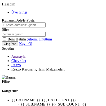
Hesabım
Üye Girişi
Kullanıcı Adı/E-Posta
Şifre
Beni Hatırla
Şifremi Unuttum
Kayıt Ol
Giriş Yap
Sepetim
Anasayfa
Chevrolet
Rezzo
Rezzo Karoser iç Trim Malzemeleri
Filtre
Kategoriler
{{ CAT.NAME }}
({{ CAT.COUNT }})
{{ SUB.NAME }}
({{ SUB.COUNT }})