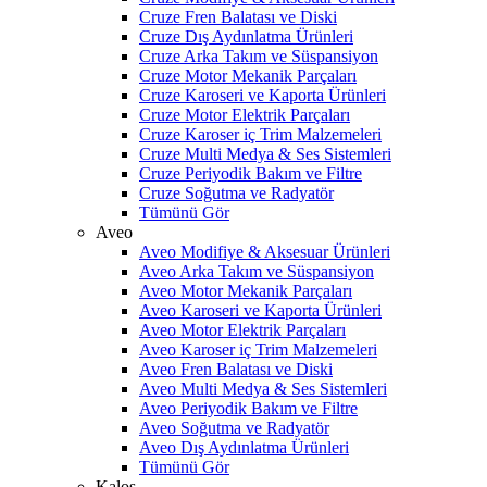
Cruze Fren Balatası ve Diski
Cruze Dış Aydınlatma Ürünleri
Cruze Arka Takım ve Süspansiyon
Cruze Motor Mekanik Parçaları
Cruze Karoseri ve Kaporta Ürünleri
Cruze Motor Elektrik Parçaları
Cruze Karoser iç Trim Malzemeleri
Cruze Multi Medya & Ses Sistemleri
Cruze Periyodik Bakım ve Filtre
Cruze Soğutma ve Radyatör
Tümünü Gör
Aveo
Aveo Modifiye & Aksesuar Ürünleri
Aveo Arka Takım ve Süspansiyon
Aveo Motor Mekanik Parçaları
Aveo Karoseri ve Kaporta Ürünleri
Aveo Motor Elektrik Parçaları
Aveo Karoser iç Trim Malzemeleri
Aveo Fren Balatası ve Diski
Aveo Multi Medya & Ses Sistemleri
Aveo Periyodik Bakım ve Filtre
Aveo Soğutma ve Radyatör
Aveo Dış Aydınlatma Ürünleri
Tümünü Gör
Kalos