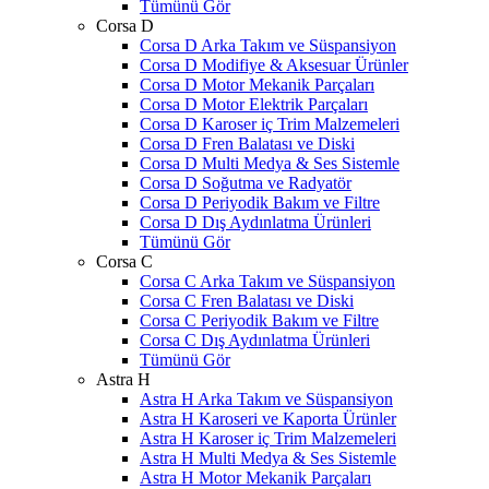
Tümünü Gör
Corsa D
Corsa D Arka Takım ve Süspansiyon
Corsa D Modifiye & Aksesuar Ürünler
Corsa D Motor Mekanik Parçaları
Corsa D Motor Elektrik Parçaları
Corsa D Karoser iç Trim Malzemeleri
Corsa D Fren Balatası ve Diski
Corsa D Multi Medya & Ses Sistemle
Corsa D Soğutma ve Radyatör
Corsa D Periyodik Bakım ve Filtre
Corsa D Dış Aydınlatma Ürünleri
Tümünü Gör
Corsa C
Corsa C Arka Takım ve Süspansiyon
Corsa C Fren Balatası ve Diski
Corsa C Periyodik Bakım ve Filtre
Corsa C Dış Aydınlatma Ürünleri
Tümünü Gör
Astra H
Astra H Arka Takım ve Süspansiyon
Astra H Karoseri ve Kaporta Ürünler
Astra H Karoser iç Trim Malzemeleri
Astra H Multi Medya & Ses Sistemle
Astra H Motor Mekanik Parçaları