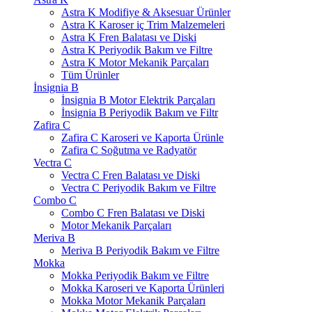
Astra K Modifiye & Aksesuar Ürünler
Astra K Karoser iç Trim Malzemeleri
Astra K Fren Balatası ve Diski
Astra K Periyodik Bakım ve Filtre
Astra K Motor Mekanik Parçaları
Tüm Ürünler
İnsignia B
İnsignia B Motor Elektrik Parçaları
İnsignia B Periyodik Bakım ve Filtr
Zafira C
Zafira C Karoseri ve Kaporta Ürünle
Zafira C Soğutma ve Radyatör
Vectra C
Vectra C Fren Balatası ve Diski
Vectra C Periyodik Bakım ve Filtre
Combo C
Combo C Fren Balatası ve Diski
Motor Mekanik Parçaları
Meriva B
Meriva B Periyodik Bakım ve Filtre
Mokka
Mokka Periyodik Bakım ve Filtre
Mokka Karoseri ve Kaporta Ürünleri
Mokka Motor Mekanik Parçaları