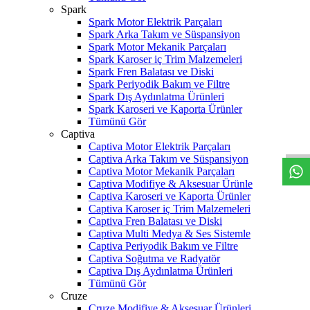
Spark
Spark Motor Elektrik Parçaları
Spark Arka Takım ve Süspansiyon
Spark Motor Mekanik Parçaları
Spark Karoser iç Trim Malzemeleri
Spark Fren Balatası ve Diski
Spark Periyodik Bakım ve Filtre
Spark Dış Aydınlatma Ürünleri
Spark Karoseri ve Kaporta Ürünler
W
h
t
s
a
p
p
D
e
s
t
e
H
a
t
t
Tümünü Gör
Captiva
Captiva Motor Elektrik Parçaları
Captiva Arka Takım ve Süspansiyon
Captiva Motor Mekanik Parçaları
Captiva Modifiye & Aksesuar Ürünle
Captiva Karoseri ve Kaporta Ürünler
Captiva Karoser iç Trim Malzemeleri
Captiva Fren Balatası ve Diski
Captiva Multi Medya & Ses Sistemle
Captiva Periyodik Bakım ve Filtre
Captiva Soğutma ve Radyatör
Captiva Dış Aydınlatma Ürünleri
Tümünü Gör
Cruze
Cruze Modifiye & Aksesuar Ürünleri