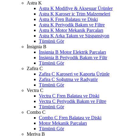
Astra K
Astra K Modifiye & Aksesuar Ürünler
Astra K Karoser iç Trim Malzemeleri
Astra K Fren Balatası ve Diski
Astra K Periyodik Bakım ve Filtre
Astra K Motor Mekanik Parçaları
Astra K Arka Takım ve Süspansiyon
Tümünü Gör
İnsignia B
İnsignia B Motor Elektrik Parçaları
İnsignia B Periyodik Bakım ve Filtr
Tümünü Gör
Zafira C
Zafira C Karoseri ve Kaporta Ürünle
Zafira C Soğutma ve Radyatör
Tümünü Gör
Vectra C
Vectra C Fren Balatası ve Diski
Vectra C Periyodik Bakım ve Filtre
Tümünü Gör
Combo C
Combo C Fren Balatası ve Diski
Motor Mekanik Parçaları
Tümünü Gör
Meriva B