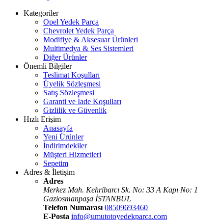
Kategoriler
Opel Yedek Parça
Chevrolet Yedek Parça
Modifiye & Aksesuar Ürünleri
Multimedya & Ses Sistemleri
Diğer Ürünler
Önemli Bilgiler
Teslimat Koşulları
Üyelik Sözleşmesi
Satış Sözleşmesi
Garanti ve İade Koşulları
Gizlilik ve Güvenlik
Hızlı Erişim
Anasayfa
Yeni Ürünler
İndirimdekiler
Müşteri Hizmetleri
Sepetim
Adres & İletişim
Adres
Merkez Mah. Kehribarcı Sk. No: 33 A Kapı No: 1
Gaziosmanpaşa İSTANBUL
Telefon Numarası
08509693460
E-Posta
info@umutotoyedekparca.com