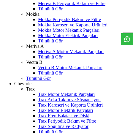
Meriva B Periyodik Bakım ve Filtre
Tümünü Gör
Mokka
W
h
t
s
a
p
p
D
e
s
t
e
H
a
t
t
Mokka Periyodik Bakım ve Filtre
Mokka Karoseri ve Kaporta Ürünleri
Mokka Motor Mekanik Parçaları
Mokka Motor Elektrik Parçaları
Tümünü Gör
Meriva A
Meriva A Motor Mekanik Parçaları
Tümünü Gör
Vectra B
Vectra B Motor Mekanik Parçaları
Tümünü Gör
Tümünü Gör
Chevrolet
Trax
Trax Motor Mekanik Parçaları
Trax Arka Takım ve Süspansiyon
Trax Karoseri ve Kaporta Ürünleri
Trax Motor Elektrik Parçaları
Trax Fren Balatası ve Diski
Trax Periyodik Bakım ve Filtre
Trax Soğutma ve Radyatör
Tümünü Gör