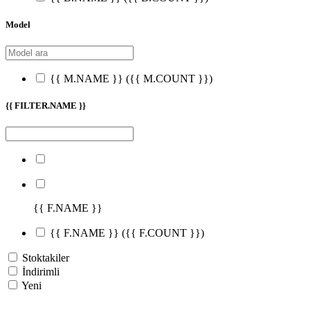
Model
{{ M.NAME }}
({{ M.COUNT }})
{{ FILTER.NAME }}
{{ F.NAME }}
{{ F.NAME }}
({{ F.COUNT }})
Stoktakiler
İndirimli
Yeni