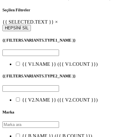
Seçilen Filtreler
{{ SELECTED.TEXT }} ×
HEPSİNİ SİL
{{ FILTERS.VARIANTS.TYPE1_NAME }}
{{ V1.NAME }}
({{ V1.COUNT }})
{{ FILTERS.VARIANTS.TYPE2_NAME }}
{{ V2.NAME }}
({{ V2.COUNT }})
Marka
{{ B.NAME }}
({{ B.COUNT }})