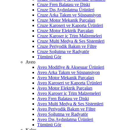
Cruze Fren Balatası ve Diski
Cruze Dış Aydınlatma Ürünleri
Cruze Arka Takım ve Süspansiyon
Cruze Motor Mekanik Parçaları
Cruze Karoseri ve Kaporta Ürünleri
Cruze Motor Elektrik Parçaları
Cruze Karoser iç Trim Malzemeleri
Cruze Multi Medya & Ses Sistemleri
Cruze Periyodik Bakım ve Filtre
Cruze Soğutma ve Radyatör
Tümünü Gör
Aveo
Aveo Modifiye & Aksesuar Ürünleri
Aveo Arka Takım ve Süspansiyon
Aveo Motor Mekanik Parçaları
Aveo Karoseri ve Kaporta Ürünleri
Aveo Motor Elektrik Parçaları
Aveo Karoser iç Trim Malzemeleri
Aveo Fren Balatası ve Diski
Aveo Multi Medya & Ses Sistemleri
Aveo Periyodik Bakım ve Filtre
Aveo Soğutma ve Radyatör
Aveo Dış Aydınlatma Ürünleri
Tümünü Gör
Kalos