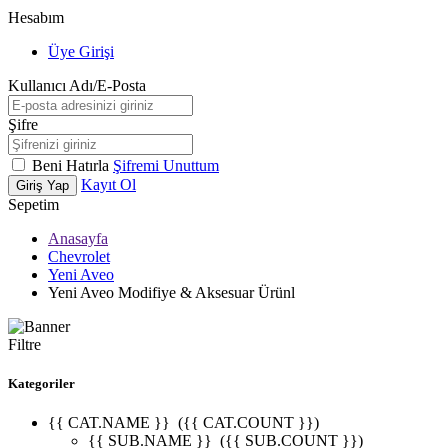
Hesabım
Üye Girişi
Kullanıcı Adı/E-Posta
Şifre
Beni Hatırla
Şifremi Unuttum
Kayıt Ol
Giriş Yap
Sepetim
Anasayfa
Chevrolet
Yeni Aveo
Yeni Aveo Modifiye & Aksesuar Ürünl
Filtre
Kategoriler
{{ CAT.NAME }}
({{ CAT.COUNT }})
{{ SUB.NAME }}
({{ SUB.COUNT }})