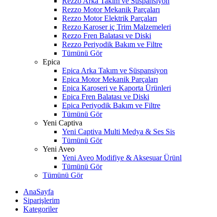
Rezzo Arka Takım ve Süspansiyon
Rezzo Motor Mekanik Parçaları
Rezzo Motor Elektrik Parçaları
Rezzo Karoser iç Trim Malzemeleri
Rezzo Fren Balatası ve Diski
Rezzo Periyodik Bakım ve Filtre
Tümünü Gör
Epica
Epica Arka Takım ve Süspansiyon
Epica Motor Mekanik Parçaları
Epica Karoseri ve Kaporta Ürünleri
Epica Fren Balatası ve Diski
Epica Periyodik Bakım ve Filtre
Tümünü Gör
Yeni Captiva
Yeni Captiva Multi Medya & Ses Sis
Tümünü Gör
Yeni Aveo
Yeni Aveo Modifiye & Aksesuar Ürünl
Tümünü Gör
Tümünü Gör
AnaSayfa
Siparişlerim
Kategoriler