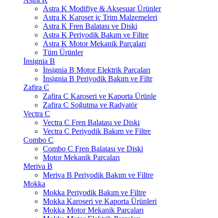
Astra K Modifiye & Aksesuar Ürünler
Astra K Karoser iç Trim Malzemeleri
Astra K Fren Balatası ve Diski
Astra K Periyodik Bakım ve Filtre
Astra K Motor Mekanik Parçaları
Tüm Ürünler
İnsignia B
İnsignia B Motor Elektrik Parçaları
İnsignia B Periyodik Bakım ve Filtr
Zafira C
Zafira C Karoseri ve Kaporta Ürünle
Zafira C Soğutma ve Radyatör
Vectra C
Vectra C Fren Balatası ve Diski
Vectra C Periyodik Bakım ve Filtre
Combo C
Combo C Fren Balatası ve Diski
Motor Mekanik Parçaları
Meriva B
Meriva B Periyodik Bakım ve Filtre
Mokka
Mokka Periyodik Bakım ve Filtre
Mokka Karoseri ve Kaporta Ürünleri
Mokka Motor Mekanik Parçaları