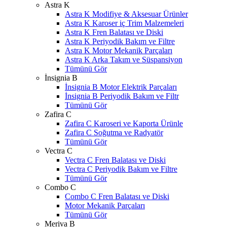
Astra K
Astra K Modifiye & Aksesuar Ürünler
Astra K Karoser iç Trim Malzemeleri
Astra K Fren Balatası ve Diski
Astra K Periyodik Bakım ve Filtre
Astra K Motor Mekanik Parçaları
Astra K Arka Takım ve Süspansiyon
Tümünü Gör
İnsignia B
İnsignia B Motor Elektrik Parçaları
İnsignia B Periyodik Bakım ve Filtr
Tümünü Gör
Zafira C
Zafira C Karoseri ve Kaporta Ürünle
Zafira C Soğutma ve Radyatör
Tümünü Gör
Vectra C
Vectra C Fren Balatası ve Diski
Vectra C Periyodik Bakım ve Filtre
Tümünü Gör
Combo C
Combo C Fren Balatası ve Diski
Motor Mekanik Parçaları
Tümünü Gör
Meriva B