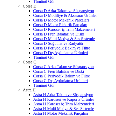
Tümünü Gör
Corsa D
Corsa D Arka Takım ve Süspansiyon
Corsa D Modifiye & Aksesuar Ürünler
Corsa D Motor Mekanik Parçaları
Corsa D Motor Elektrik Parçaları
Corsa D Karoser iç Trim Malzemeleri
Corsa D Fren Balatası ve Diski
Corsa D Multi Medya & Ses Sistemle
Corsa D Soğutma ve Radyatör
Corsa D Periyodik Bakım ve Filtre
Corsa D Dış Aydınlatma Ürünleri
Tümünü Gör
Corsa C
Corsa C Arka Takım ve Süspansiyon
Corsa C Fren Balatası ve Diski
Corsa C Periyodik Bakım ve Filtre
Corsa C Dış Aydınlatma Ürünleri
Tümünü Gör
Astra H
Astra H Arka Takım ve Süspansiyon
Astra H Karoseri ve Kaporta Ürünler
Astra H Karoser iç Trim Malzemeleri
Astra H Multi Medya & Ses Sistemle
Astra H Motor Mekanik Parçaları