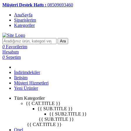
Müşteri Destek Hattı :
08509693460
AnaSayfa
Siparişlerim
Kategoriler
Ara
0
Favorilerim
Hesabım
0
Sepetim
İndirimdekiler
İletişim
Müşteri Hizmetleri
Yeni Ürünler
Tüm Kategoriler
{{ CAT.TITLE }}
{{ SUB.TITLE }}
{{ SUB2.TITLE }}
{{ SUB.TITLE }}
{{ CAT.TITLE }}
Opel