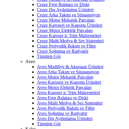
Cruze Fren Balatası ve Diski
Cruze Dış Aydınlatma Ürünleri
Cruze Arka Takım ve Süspansiyon
Cruze Motor Mekanik Parçaları
Cruze Karoseri ve Kaporta Ürünleri
Cruze Motor Elektrik Parçaları
Cruze Karoser iç Trim Malzemeleri
Cruze Multi Medya & Ses Sistemleri
Cruze Periyodik Bakım ve Filtre
Cruze Soğutma ve Radyatör
Tümünü Gör
Aveo
Aveo Modifiye & Aksesuar Ürünleri
Aveo Arka Takım ve Süspansiyon
Aveo Motor Mekanik Parçaları
Aveo Karoseri ve Kaporta Ürünleri
Aveo Motor Elektrik Parçaları
Aveo Karoser iç Trim Malzemeleri
Aveo Fren Balatası ve Diski
Aveo Multi Medya & Ses Sistemleri
Aveo Periyodik Bakım ve Filtre
Aveo Soğutma ve Radyatör
Aveo Dış Aydınlatma Ürünleri
Tümünü Gör
Kalos