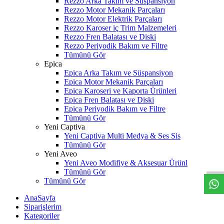
Rezzo Arka Takım ve Süspansiyon
Rezzo Motor Mekanik Parçaları
Rezzo Motor Elektrik Parçaları
Rezzo Karoser iç Trim Malzemeleri
Rezzo Fren Balatası ve Diski
Rezzo Periyodik Bakım ve Filtre
Tümünü Gör
Epica
Epica Arka Takım ve Süspansiyon
Epica Motor Mekanik Parçaları
Epica Karoseri ve Kaporta Ürünleri
Epica Fren Balatası ve Diski
Epica Periyodik Bakım ve Filtre
Tümünü Gör
Yeni Captiva
Yeni Captiva Multi Medya & Ses Sis
W
h
t
s
a
p
p
D
e
s
t
e
H
a
t
t
Tümünü Gör
Yeni Aveo
Yeni Aveo Modifiye & Aksesuar Ürünl
Tümünü Gör
Tümünü Gör
AnaSayfa
Siparişlerim
Kategoriler