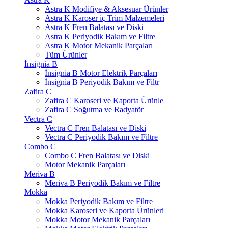
Astra K Modifiye & Aksesuar Ürünler
Astra K Karoser iç Trim Malzemeleri
Astra K Fren Balatası ve Diski
Astra K Periyodik Bakım ve Filtre
Astra K Motor Mekanik Parçaları
Tüm Ürünler
İnsignia B
İnsignia B Motor Elektrik Parçaları
İnsignia B Periyodik Bakım ve Filtr
Zafira C
Zafira C Karoseri ve Kaporta Ürünle
Zafira C Soğutma ve Radyatör
Vectra C
Vectra C Fren Balatası ve Diski
Vectra C Periyodik Bakım ve Filtre
Combo C
Combo C Fren Balatası ve Diski
Motor Mekanik Parçaları
Meriva B
Meriva B Periyodik Bakım ve Filtre
Mokka
Mokka Periyodik Bakım ve Filtre
Mokka Karoseri ve Kaporta Ürünleri
Mokka Motor Mekanik Parçaları