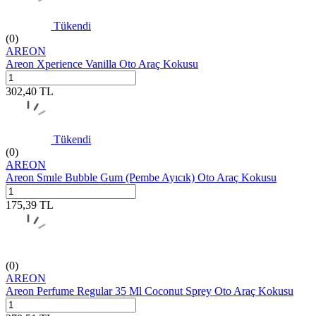
Tükendi
(0)
AREON
Areon Xperience Vanilla Oto Araç Kokusu
302,40
TL
Tükendi
(0)
AREON
Areon Smıle Bubble Gum (Pembe Ayıcık) Oto Araç Kokusu
175,39
TL
(0)
AREON
Areon Perfume Regular 35 Ml Coconut Sprey Oto Araç Kokusu