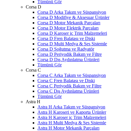
Tümünü Gör
Corsa D
Corsa D Arka Takım ve Süspansiyon
Corsa D Modifiye & Aksesuar Ürünler
Corsa D Motor Mekanik Parçaları
Corsa D Motor Elektrik Parçaları
Corsa D Karoser iç Trim Malzemeleri
Corsa D Fren Balatası ve Diski
Corsa D Multi Medya & Ses Sistemle
Corsa D Soğutma ve Radyatör
Corsa D Periyodik Bakım ve Filtre
Corsa D Dış Aydınlatma Ürünleri
Tümünü Gör
Corsa C
Corsa C Arka Takım ve Süspansiyon
Corsa C Fren Balatası ve Diski
Corsa C Periyodik Bakım ve Filtre
Corsa C Dış Aydınlatma Ürünleri
Tümünü Gör
Astra H
Astra H Arka Takım ve Süspansiyon
Astra H Karoseri ve Kaporta Ürünler
Astra H Karoser iç Trim Malzemeleri
Astra H Multi Medya & Ses Sistemle
Astra H Motor Mekanik Parçaları