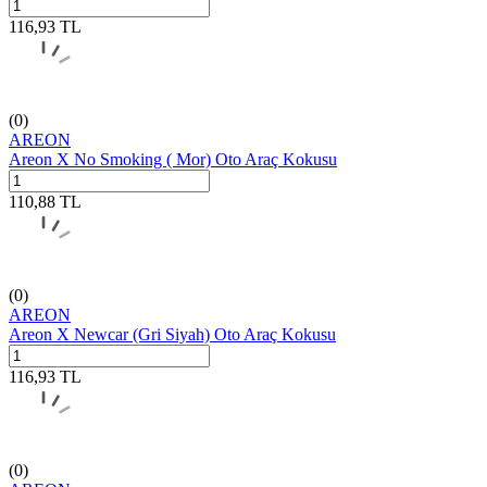
116,93
TL
(0)
AREON
Areon X No Smoking ( Mor) Oto Araç Kokusu
110,88
TL
(0)
AREON
Areon X Newcar (Gri Siyah) Oto Araç Kokusu
116,93
TL
(0)