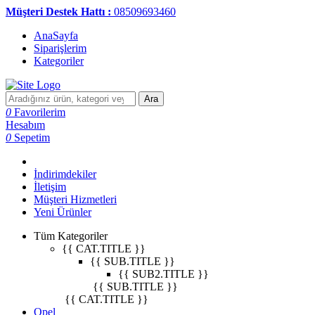
Müşteri Destek Hattı :
08509693460
AnaSayfa
Siparişlerim
Kategoriler
Ara
0
Favorilerim
Hesabım
0
Sepetim
İndirimdekiler
İletişim
Müşteri Hizmetleri
Yeni Ürünler
Tüm Kategoriler
{{ CAT.TITLE }}
{{ SUB.TITLE }}
{{ SUB2.TITLE }}
{{ SUB.TITLE }}
{{ CAT.TITLE }}
Opel