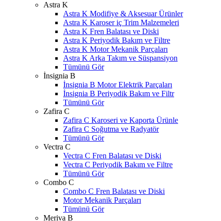
Astra K
Astra K Modifiye & Aksesuar Ürünler
Astra K Karoser iç Trim Malzemeleri
Astra K Fren Balatası ve Diski
Astra K Periyodik Bakım ve Filtre
Astra K Motor Mekanik Parçaları
Astra K Arka Takım ve Süspansiyon
Tümünü Gör
İnsignia B
İnsignia B Motor Elektrik Parçaları
İnsignia B Periyodik Bakım ve Filtr
Tümünü Gör
Zafira C
Zafira C Karoseri ve Kaporta Ürünle
Zafira C Soğutma ve Radyatör
Tümünü Gör
Vectra C
Vectra C Fren Balatası ve Diski
Vectra C Periyodik Bakım ve Filtre
Tümünü Gör
Combo C
Combo C Fren Balatası ve Diski
Motor Mekanik Parçaları
Tümünü Gör
Meriva B