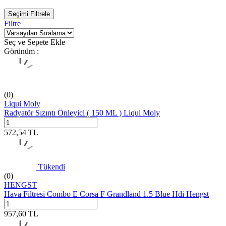
Seçimi Filtrele
Filtre
Seç ve Sepete Ekle
Görünüm :
(0)
Liqui Moly
Radyatör Sızıntı Önleyici ( 150 ML ) Liqui Moly
572,54
TL
Tükendi
(0)
HENGST
Hava Filtresi Combo E Corsa F Grandland 1.5 Blue Hdi Hengst
957,60
TL