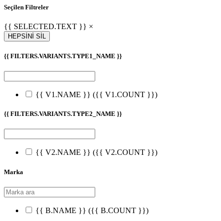
Seçilen Filtreler
{{ SELECTED.TEXT }} ×
HEPSİNİ SİL
{{ FILTERS.VARIANTS.TYPE1_NAME }}
{{ V1.NAME }}
({{ V1.COUNT }})
{{ FILTERS.VARIANTS.TYPE2_NAME }}
{{ V2.NAME }}
({{ V2.COUNT }})
Marka
{{ B.NAME }}
({{ B.COUNT }})