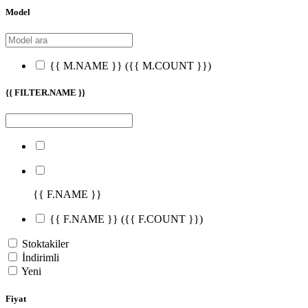
Model
{{ M.NAME }}
({{ M.COUNT }})
{{ FILTER.NAME }}
{{ F.NAME }}
{{ F.NAME }}
({{ F.COUNT }})
Stoktakiler
İndirimli
Yeni
Fiyat