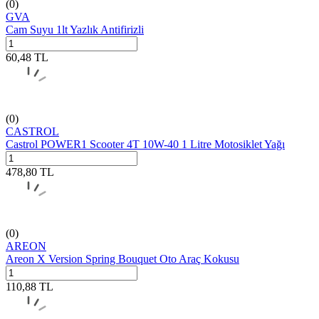
(0)
GVA
Cam Suyu 1lt Yazlık Antifirizli
60,48
TL
(0)
CASTROL
Castrol POWER1 Scooter 4T 10W-40 1 Litre Motosiklet Yağı
478,80
TL
(0)
AREON
Areon X Version Spring Bouquet Oto Araç Kokusu
110,88
TL