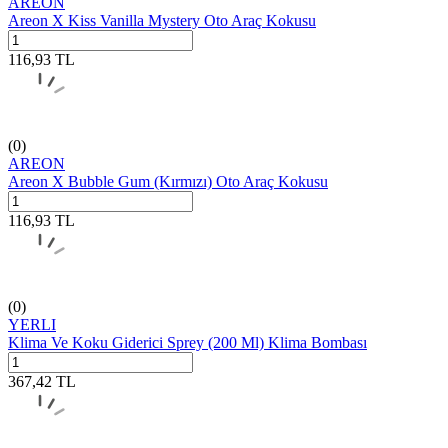
AREON
Areon X Kiss Vanilla Mystery Oto Araç Kokusu
116,93
TL
(0)
AREON
Areon X Bubble Gum (Kırmızı) Oto Araç Kokusu
116,93
TL
(0)
YERLI
Klima Ve Koku Giderici Sprey (200 Ml) Klima Bombası
367,42
TL