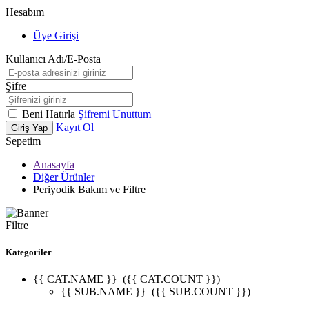
Hesabım
Üye Girişi
Kullanıcı Adı/E-Posta
Şifre
Beni Hatırla
Şifremi Unuttum
Kayıt Ol
Giriş Yap
Sepetim
Anasayfa
Diğer Ürünler
Periyodik Bakım ve Filtre
Filtre
Kategoriler
{{ CAT.NAME }}
({{ CAT.COUNT }})
{{ SUB.NAME }}
({{ SUB.COUNT }})