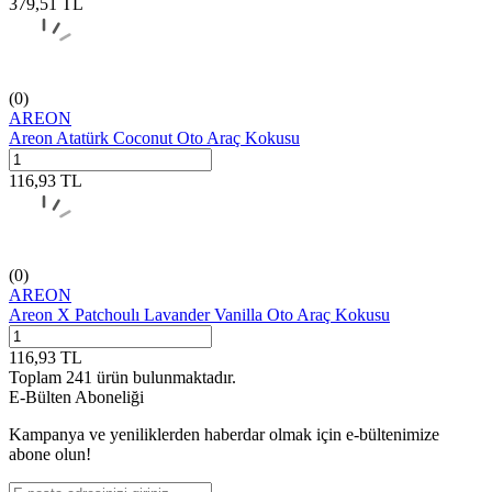
379,51
TL
(0)
AREON
Areon Atatürk Coconut Oto Araç Kokusu
116,93
TL
(0)
AREON
Areon X Patchoulı Lavander Vanilla Oto Araç Kokusu
116,93
TL
Toplam
241
ürün bulunmaktadır.
E-Bülten Aboneliği
Kampanya ve yeniliklerden haberdar olmak için e-bültenimize
abone olun!