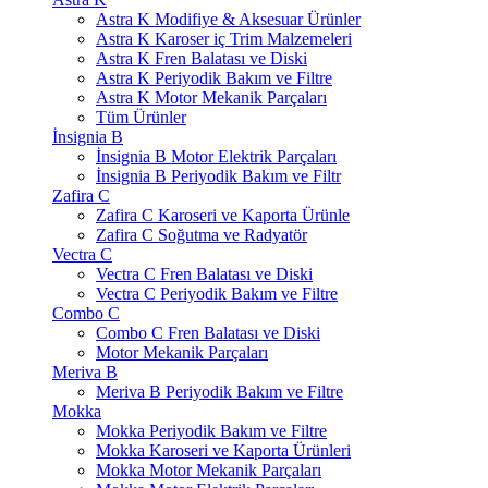
Astra K Modifiye & Aksesuar Ürünler
Astra K Karoser iç Trim Malzemeleri
Astra K Fren Balatası ve Diski
Astra K Periyodik Bakım ve Filtre
Astra K Motor Mekanik Parçaları
Tüm Ürünler
İnsignia B
İnsignia B Motor Elektrik Parçaları
İnsignia B Periyodik Bakım ve Filtr
Zafira C
Zafira C Karoseri ve Kaporta Ürünle
Zafira C Soğutma ve Radyatör
Vectra C
Vectra C Fren Balatası ve Diski
Vectra C Periyodik Bakım ve Filtre
Combo C
Combo C Fren Balatası ve Diski
Motor Mekanik Parçaları
Meriva B
Meriva B Periyodik Bakım ve Filtre
Mokka
Mokka Periyodik Bakım ve Filtre
Mokka Karoseri ve Kaporta Ürünleri
Mokka Motor Mekanik Parçaları