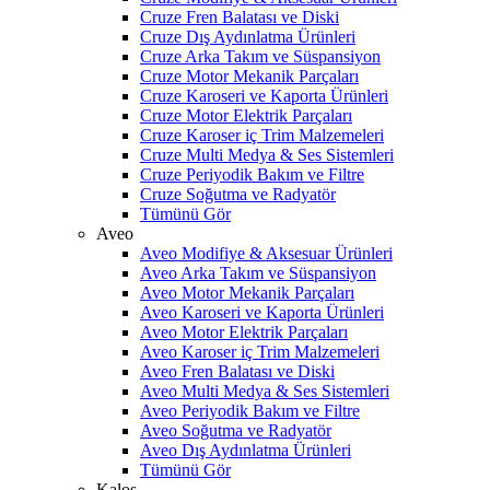
Cruze Fren Balatası ve Diski
Cruze Dış Aydınlatma Ürünleri
Cruze Arka Takım ve Süspansiyon
Cruze Motor Mekanik Parçaları
Cruze Karoseri ve Kaporta Ürünleri
Cruze Motor Elektrik Parçaları
Cruze Karoser iç Trim Malzemeleri
Cruze Multi Medya & Ses Sistemleri
Cruze Periyodik Bakım ve Filtre
Cruze Soğutma ve Radyatör
Tümünü Gör
Aveo
Aveo Modifiye & Aksesuar Ürünleri
Aveo Arka Takım ve Süspansiyon
Aveo Motor Mekanik Parçaları
Aveo Karoseri ve Kaporta Ürünleri
Aveo Motor Elektrik Parçaları
Aveo Karoser iç Trim Malzemeleri
Aveo Fren Balatası ve Diski
Aveo Multi Medya & Ses Sistemleri
Aveo Periyodik Bakım ve Filtre
Aveo Soğutma ve Radyatör
Aveo Dış Aydınlatma Ürünleri
Tümünü Gör
Kalos