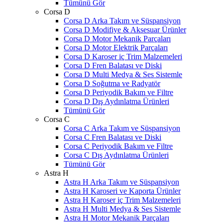
Tümünü Gör
Corsa D
Corsa D Arka Takım ve Süspansiyon
Corsa D Modifiye & Aksesuar Ürünler
Corsa D Motor Mekanik Parçaları
Corsa D Motor Elektrik Parçaları
Corsa D Karoser iç Trim Malzemeleri
Corsa D Fren Balatası ve Diski
Corsa D Multi Medya & Ses Sistemle
Corsa D Soğutma ve Radyatör
Corsa D Periyodik Bakım ve Filtre
Corsa D Dış Aydınlatma Ürünleri
Tümünü Gör
Corsa C
Corsa C Arka Takım ve Süspansiyon
Corsa C Fren Balatası ve Diski
Corsa C Periyodik Bakım ve Filtre
Corsa C Dış Aydınlatma Ürünleri
Tümünü Gör
Astra H
Astra H Arka Takım ve Süspansiyon
Astra H Karoseri ve Kaporta Ürünler
Astra H Karoser iç Trim Malzemeleri
Astra H Multi Medya & Ses Sistemle
Astra H Motor Mekanik Parçaları