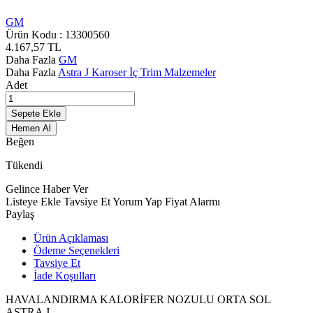
GM
Ürün Kodu :
13300560
4.167,57
TL
Daha Fazla
GM
Daha Fazla
Astra J Karoser İç Trim Malzemeler
Adet
Sepete Ekle
Hemen Al
Beğen
Tükendi
Gelince Haber Ver
Listeye Ekle
Tavsiye Et
Yorum Yap
Fiyat Alarmı
Paylaş
Ürün Açıklaması
Ödeme Seçenekleri
Tavsiye Et
İade Koşulları
HAVALANDIRMA KALORİFER NOZULU ORTA SOL
ASTRA J