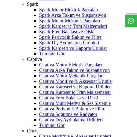
W
h
t
s
a
p
p
D
e
s
t
e
H
a
t
t
Spark
Spark Motor Elektrik Parçaları
Spark Arka Takım ve Süspansiyon
Spark Motor Mekanik Parçaları
Spark Karoser iç Trim Malzemeleri
Spark Fren Balatası ve Diski
Spark Periyodik Bakım ve Filtre
Spark Dış Aydınlatma Ürünleri
Spark Karoseri ve Kaporta Ürünler
Tümünü Gör
Captiva
Captiva Motor Elektrik Parçaları
Captiva Arka Takım ve Süspansiyon
Captiva Motor Mekanik Parçaları
Captiva Modifiye & Aksesuar Ürünle
Captiva Karoseri ve Kaporta Ürünler
Captiva Karoser iç Trim Malzemeleri
Captiva Fren Balatası ve Diski
Captiva Multi Medya & Ses Sistemle
Captiva Periyodik Bakım ve Filtre
Captiva Soğutma ve Radyatör
Captiva Dış Aydınlatma Ürünleri
Tümünü Gör
Cruze
Cruze Modifiye & Aksesuar Ürünleri