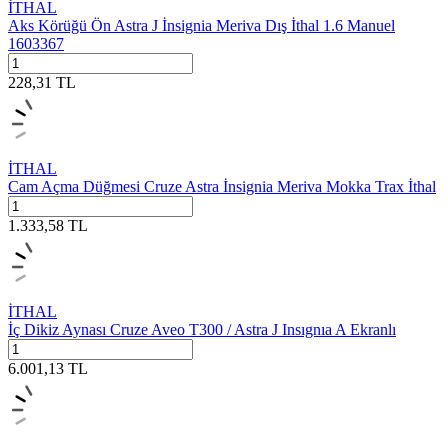
İTHAL
Aks Körüğü Ön Astra J İnsignia Meriva Dış İthal 1.6 Manuel
1603367
228,31
TL
İTHAL
Cam Açma Düğmesi Cruze Astra İnsignia Meriva Mokka Trax İthal
1.333,58
TL
İTHAL
İç Dikiz Aynası Cruze Aveo T300 / Astra J Insıgnıa A Ekranlı
6.001,13
TL