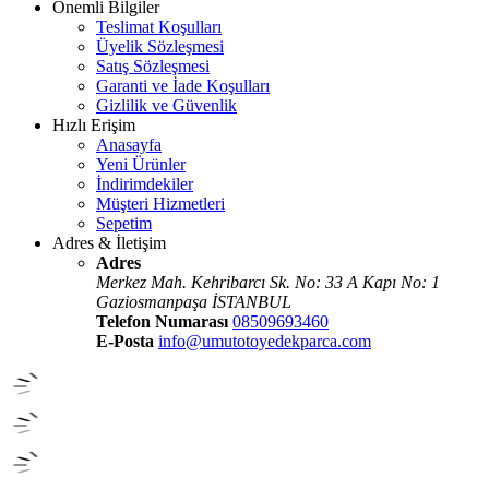
Önemli Bilgiler
Teslimat Koşulları
Üyelik Sözleşmesi
Satış Sözleşmesi
Garanti ve İade Koşulları
Gizlilik ve Güvenlik
Hızlı Erişim
Anasayfa
Yeni Ürünler
İndirimdekiler
Müşteri Hizmetleri
Sepetim
Adres & İletişim
Adres
Merkez Mah. Kehribarcı Sk. No: 33 A Kapı No: 1
Gaziosmanpaşa İSTANBUL
Telefon Numarası
08509693460
E-Posta
info@umutotoyedekparca.com