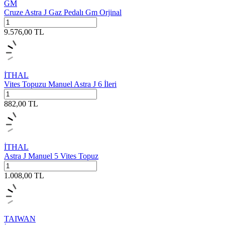
GM
Cruze Astra J Gaz Pedalı Gm Orjinal
9.576,00
TL
İTHAL
Vites Topuzu Manuel Astra J 6 İleri
882,00
TL
İTHAL
Astra J Manuel 5 Vites Topuz
1.008,00
TL
TAIWAN