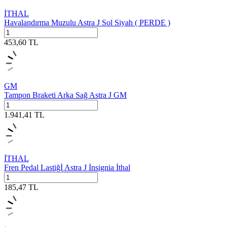
İTHAL
Havalandırma Muzulu Astra J Sol Siyah ( PERDE )
453,60
TL
GM
Tampon Braketi Arka Sağ Astra J GM
1.941,41
TL
İTHAL
Fren Pedal Lastiğİ Astra J İnsignia İthal
185,47
TL