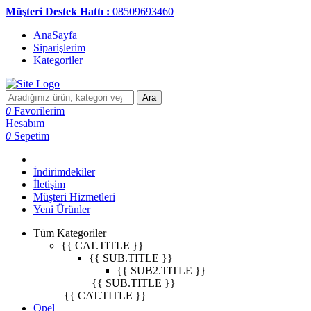
Müşteri Destek Hattı :
08509693460
AnaSayfa
Siparişlerim
Kategoriler
Ara
0
Favorilerim
Hesabım
0
Sepetim
İndirimdekiler
İletişim
Müşteri Hizmetleri
Yeni Ürünler
Tüm Kategoriler
{{ CAT.TITLE }}
{{ SUB.TITLE }}
{{ SUB2.TITLE }}
{{ SUB.TITLE }}
{{ CAT.TITLE }}
Opel