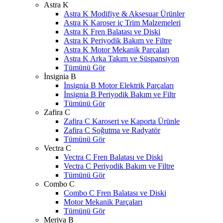
Astra K
Astra K Modifiye & Aksesuar Ürünler
Astra K Karoser iç Trim Malzemeleri
Astra K Fren Balatası ve Diski
Astra K Periyodik Bakım ve Filtre
Astra K Motor Mekanik Parçaları
Astra K Arka Takım ve Süspansiyon
Tümünü Gör
İnsignia B
İnsignia B Motor Elektrik Parçaları
İnsignia B Periyodik Bakım ve Filtr
Tümünü Gör
Zafira C
Zafira C Karoseri ve Kaporta Ürünle
Zafira C Soğutma ve Radyatör
Tümünü Gör
Vectra C
Vectra C Fren Balatası ve Diski
Vectra C Periyodik Bakım ve Filtre
Tümünü Gör
Combo C
Combo C Fren Balatası ve Diski
Motor Mekanik Parçaları
Tümünü Gör
Meriva B