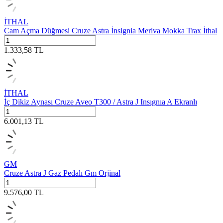
İTHAL
Cam Açma Düğmesi Cruze Astra İnsignia Meriva Mokka Trax İthal
1.333,58
TL
İTHAL
İç Dikiz Aynası Cruze Aveo T300 / Astra J Insıgnıa A Ekranlı
6.001,13
TL
GM
Cruze Astra J Gaz Pedalı Gm Orjinal
9.576,00
TL