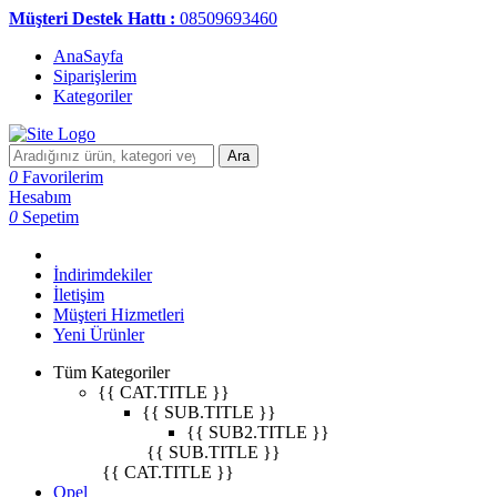
Müşteri Destek Hattı :
08509693460
AnaSayfa
Siparişlerim
Kategoriler
Ara
0
Favorilerim
Hesabım
0
Sepetim
İndirimdekiler
İletişim
Müşteri Hizmetleri
Yeni Ürünler
Tüm Kategoriler
{{ CAT.TITLE }}
{{ SUB.TITLE }}
{{ SUB2.TITLE }}
{{ SUB.TITLE }}
{{ CAT.TITLE }}
Opel