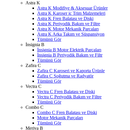
Astra K
Astra K Modifiye & Aksesuar Ürünler
Astra K Karoser iç Trim Malzemeleri
Astra K Fren Balatası ve Diski
Astra K Periyodik Bakım ve Filtre
Astra K Motor Mekanik Parçaları
Astra K Arka Takım ve Süspansiyon
Tümünü Gör
İnsignia B
İnsignia B Motor Elektrik Parçaları
İnsignia B Periyodik Bakım ve Filtr
Tümünü Gör
Zafira C
Zafira C Karoseri ve Kaporta Ürünle
Zafira C Soğutma ve Radyatör
Tümünü Gör
Vectra C
Vectra C Fren Balatası ve Diski
Vectra C Periyodik Bakım ve Filtre
Tümünü Gör
Combo C
Combo C Fren Balatası ve Diski
Motor Mekanik Parçaları
Tümünü Gör
Meriva B