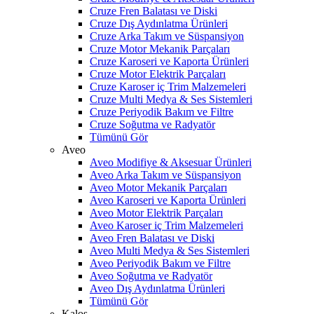
Cruze Fren Balatası ve Diski
Cruze Dış Aydınlatma Ürünleri
Cruze Arka Takım ve Süspansiyon
Cruze Motor Mekanik Parçaları
Cruze Karoseri ve Kaporta Ürünleri
Cruze Motor Elektrik Parçaları
Cruze Karoser iç Trim Malzemeleri
Cruze Multi Medya & Ses Sistemleri
Cruze Periyodik Bakım ve Filtre
Cruze Soğutma ve Radyatör
Tümünü Gör
Aveo
Aveo Modifiye & Aksesuar Ürünleri
Aveo Arka Takım ve Süspansiyon
Aveo Motor Mekanik Parçaları
Aveo Karoseri ve Kaporta Ürünleri
Aveo Motor Elektrik Parçaları
Aveo Karoser iç Trim Malzemeleri
Aveo Fren Balatası ve Diski
Aveo Multi Medya & Ses Sistemleri
Aveo Periyodik Bakım ve Filtre
Aveo Soğutma ve Radyatör
Aveo Dış Aydınlatma Ürünleri
Tümünü Gör
Kalos