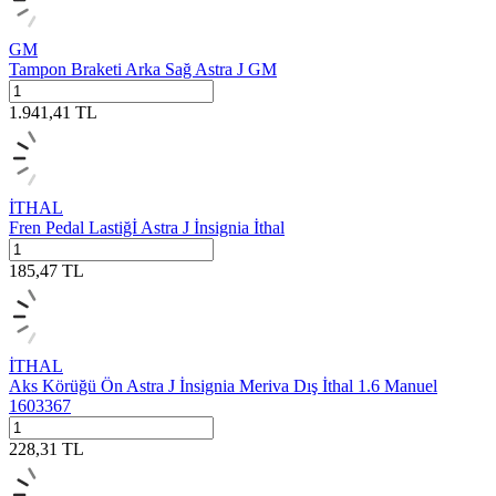
GM
Tampon Braketi Arka Sağ Astra J GM
1.941,41
TL
İTHAL
Fren Pedal Lastiğİ Astra J İnsignia İthal
185,47
TL
İTHAL
Aks Körüğü Ön Astra J İnsignia Meriva Dış İthal 1.6 Manuel
1603367
228,31
TL