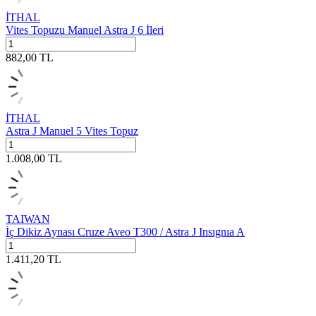
İTHAL
Vites Topuzu Manuel Astra J 6 İleri
882,00
TL
İTHAL
Astra J Manuel 5 Vites Topuz
1.008,00
TL
TAIWAN
İç Dikiz Aynası Cruze Aveo T300 / Astra J Insıgnıa A
1.411,20
TL