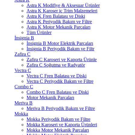
Astra K Modifiye & Aksesuar Ürünler
Astra K Karoser iç Trim Malzemeleri
Astra K Fren Balatası ve Diski
Astra K Periyodik Bakım ve Filtre
Astra K Motor Mekanik Parçaları
Tüm Ürünler
İnsignia B
İnsignia B Motor Elektrik Parçaları
İnsignia B Periyodik Bakım ve Filtr
Zafira C
Zafira C Karoseri ve Kaporta Ürünle
Zafira C Soğutma ve Radyatör
Vectra C
Vectra C Fren Balatası ve Diski
Vectra C Periyodik Bakım ve Filtre
Combo C
Combo C Fren Balatası ve Diski
Motor Mekanik Parçaları
Meriva B
Meriva B Periyodik Bakım ve Filtre
Mokka
Mokka Periyodik Bakım ve Filtre
Mokka Karoseri ve Kaporta Ürünleri
Mokka Motor Mekanik Parçaları