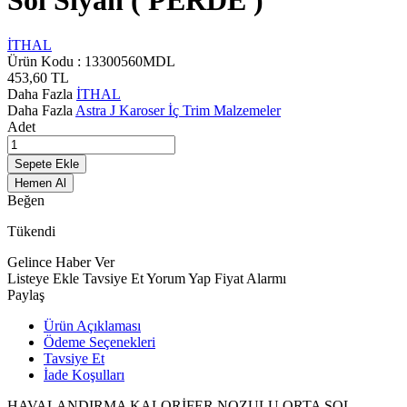
Sol Siyah ( PERDE )
İTHAL
Ürün Kodu :
13300560MDL
453,60
TL
Daha Fazla
İTHAL
Daha Fazla
Astra J Karoser İç Trim Malzemeler
Adet
Sepete Ekle
Hemen Al
Beğen
Tükendi
Gelince Haber Ver
Listeye Ekle
Tavsiye Et
Yorum Yap
Fiyat Alarmı
Paylaş
Ürün Açıklaması
Ödeme Seçenekleri
Tavsiye Et
İade Koşulları
HAVALANDIRMA KALORİFER NOZULU ORTA SOL