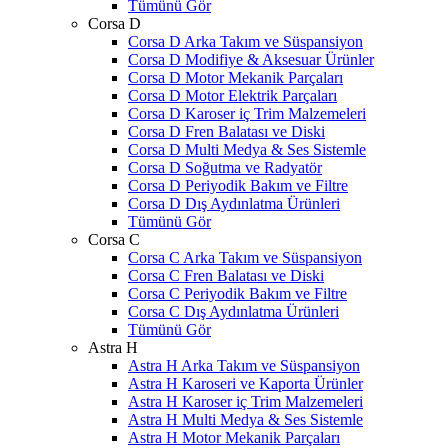
Tümünü Gör
Corsa D
Corsa D Arka Takım ve Süspansiyon
Corsa D Modifiye & Aksesuar Ürünler
Corsa D Motor Mekanik Parçaları
Corsa D Motor Elektrik Parçaları
Corsa D Karoser iç Trim Malzemeleri
Corsa D Fren Balatası ve Diski
Corsa D Multi Medya & Ses Sistemle
Corsa D Soğutma ve Radyatör
Corsa D Periyodik Bakım ve Filtre
Corsa D Dış Aydınlatma Ürünleri
Tümünü Gör
Corsa C
Corsa C Arka Takım ve Süspansiyon
Corsa C Fren Balatası ve Diski
Corsa C Periyodik Bakım ve Filtre
Corsa C Dış Aydınlatma Ürünleri
Tümünü Gör
Astra H
Astra H Arka Takım ve Süspansiyon
Astra H Karoseri ve Kaporta Ürünler
Astra H Karoser iç Trim Malzemeleri
Astra H Multi Medya & Ses Sistemle
Astra H Motor Mekanik Parçaları