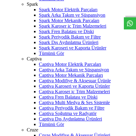
W
h
t
s
a
p
p
D
e
s
t
e
H
a
t
t
Spark
Spark Motor Elektrik Parçaları
Spark Arka Takım ve Süspansiyon
Spark Motor Mekanik Parçaları
Spark Karoser iç Trim Malzemeleri
Spark Fren Balatası ve Diski
Spark Periyodik Bakım ve Filtre
Spark Dış Aydınlatma Ürünleri
Spark Karoseri ve Kaporta Ürünler
Tümünü Gör
Captiva
Captiva Motor Elektrik Parçaları
Captiva Arka Takım ve Süspansiyon
Captiva Motor Mekanik Parçaları
Captiva Modifiye & Aksesuar Ürünle
Captiva Karoseri ve Kaporta Ürünler
Captiva Karoser iç Trim Malzemeleri
Captiva Fren Balatası ve Diski
Captiva Multi Medya & Ses Sistemle
Captiva Periyodik Bakım ve Filtre
Captiva Soğutma ve Radyatör
Captiva Dış Aydınlatma Ürünleri
Tümünü Gör
Cruze
Cruze Modifiye & Aksesuar Ürünleri