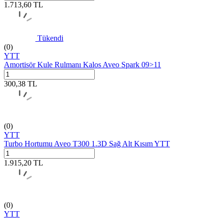
1.713,60
TL
Tükendi
(0)
YTT
Amortisör Kule Rulmanı Kalos Aveo Spark 09>11
300,38
TL
(0)
YTT
Turbo Hortumu Aveo T300 1.3D Sağ Alt Kısım YTT
1.915,20
TL
(0)
YTT