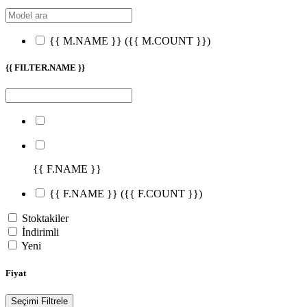
{{ M.NAME }}
({{ M.COUNT }})
{{ FILTER.NAME }}
{{ F.NAME }}
{{ F.NAME }}
({{ F.COUNT }})
Stoktakiler
İndirimli
Yeni
Fiyat
Seçimi Filtrele