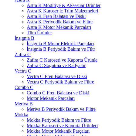
Astra K Modifiye & Aksesuar Ürünler
Astra K Karoser iç Trim Malzemeleri
Astra K Fren Balatası ve Diski
Astra K Periyodik Bakım ve Filtre
Astra K Motor Mekanik Parçaları
Tüm Ürünler
İnsignia B
İnsignia B Motor Elektrik Parçaları
İnsignia B Periyodik Bakım ve Filtr
Zafira C
Zafira C Karoseri ve Kaporta Ürünle
Zafira C Soğutma ve Radyatör
Vectra C
Vectra C Fren Balatası ve Diski
Vectra C Periyodik Bakım ve Filtre
Combo C
Combo C Fren Balatası ve Diski
Motor Mekanik Parçaları
Meriva B
Meriva B Periyodik Bakım ve Filtre
Mokka
Mokka Periyodik Bakım ve Filtre
Mokka Karoseri ve Kaporta Ürünleri
Mokka Motor Mekanik Parçaları