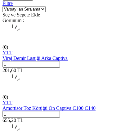
Filtre
Seç ve Sepete Ekle
Görünüm :
(0)
YTT
Viraj Demir Lastiği Arka Captiva
201,60
TL
(0)
YTT
Amortisör Toz Körüğü Ön Captiva C100 C140
655,20
TL