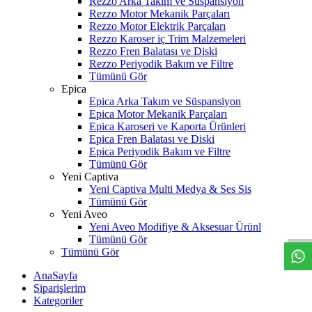
Rezzo Arka Takım ve Süspansiyon
Rezzo Motor Mekanik Parçaları
Rezzo Motor Elektrik Parçaları
Rezzo Karoser iç Trim Malzemeleri
Rezzo Fren Balatası ve Diski
Rezzo Periyodik Bakım ve Filtre
Tümünü Gör
Epica
Epica Arka Takım ve Süspansiyon
Epica Motor Mekanik Parçaları
Epica Karoseri ve Kaporta Ürünleri
Epica Fren Balatası ve Diski
Epica Periyodik Bakım ve Filtre
Tümünü Gör
Yeni Captiva
Yeni Captiva Multi Medya & Ses Sis
W
h
t
s
a
p
p
D
e
s
t
e
H
a
t
t
Tümünü Gör
Yeni Aveo
Yeni Aveo Modifiye & Aksesuar Ürünl
Tümünü Gör
Tümünü Gör
AnaSayfa
Siparişlerim
Kategoriler