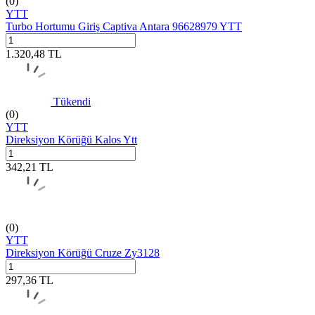
(0)
YTT
Turbo Hortumu Giriş Captiva Antara 96628979 YTT
1.320,48
TL
Tükendi
(0)
YTT
Direksiyon Körüğü Kalos Ytt
342,21
TL
(0)
YTT
Direksiyon Körüğü Cruze Zy3128
297,36
TL