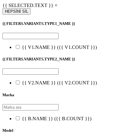
{{ SELECTED.TEXT }} ×
HEPSİNİ SİL
{{ FILTERS.VARIANTS.TYPE1_NAME }}
{{ V1.NAME }}
({{ V1.COUNT }})
{{ FILTERS.VARIANTS.TYPE2_NAME }}
{{ V2.NAME }}
({{ V2.COUNT }})
Marka
{{ B.NAME }}
({{ B.COUNT }})
Model