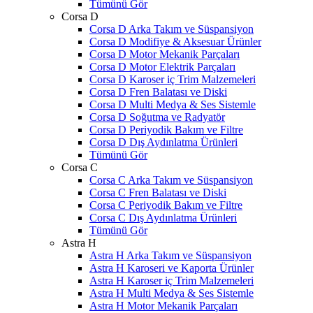
Tümünü Gör
Corsa D
Corsa D Arka Takım ve Süspansiyon
Corsa D Modifiye & Aksesuar Ürünler
Corsa D Motor Mekanik Parçaları
Corsa D Motor Elektrik Parçaları
Corsa D Karoser iç Trim Malzemeleri
Corsa D Fren Balatası ve Diski
Corsa D Multi Medya & Ses Sistemle
Corsa D Soğutma ve Radyatör
Corsa D Periyodik Bakım ve Filtre
Corsa D Dış Aydınlatma Ürünleri
Tümünü Gör
Corsa C
Corsa C Arka Takım ve Süspansiyon
Corsa C Fren Balatası ve Diski
Corsa C Periyodik Bakım ve Filtre
Corsa C Dış Aydınlatma Ürünleri
Tümünü Gör
Astra H
Astra H Arka Takım ve Süspansiyon
Astra H Karoseri ve Kaporta Ürünler
Astra H Karoser iç Trim Malzemeleri
Astra H Multi Medya & Ses Sistemle
Astra H Motor Mekanik Parçaları