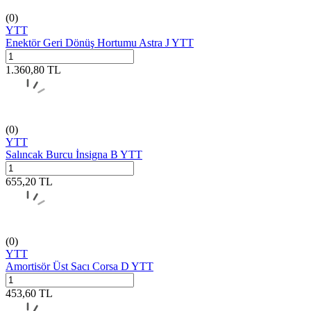
(0)
YTT
Enektör Geri Dönüş Hortumu Astra J YTT
1.360,80
TL
(0)
YTT
Salıncak Burcu İnsigna B YTT
655,20
TL
(0)
YTT
Amortisör Üst Sacı Corsa D YTT
453,60
TL