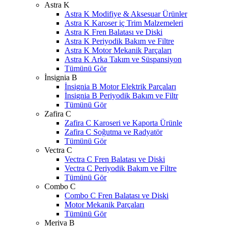
Astra K
Astra K Modifiye & Aksesuar Ürünler
Astra K Karoser iç Trim Malzemeleri
Astra K Fren Balatası ve Diski
Astra K Periyodik Bakım ve Filtre
Astra K Motor Mekanik Parçaları
Astra K Arka Takım ve Süspansiyon
Tümünü Gör
İnsignia B
İnsignia B Motor Elektrik Parçaları
İnsignia B Periyodik Bakım ve Filtr
Tümünü Gör
Zafira C
Zafira C Karoseri ve Kaporta Ürünle
Zafira C Soğutma ve Radyatör
Tümünü Gör
Vectra C
Vectra C Fren Balatası ve Diski
Vectra C Periyodik Bakım ve Filtre
Tümünü Gör
Combo C
Combo C Fren Balatası ve Diski
Motor Mekanik Parçaları
Tümünü Gör
Meriva B