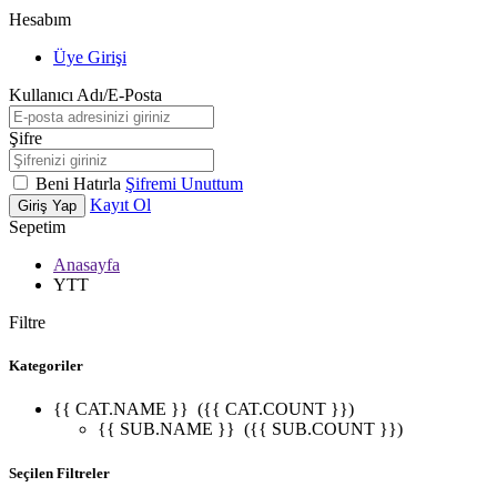
Hesabım
Üye Girişi
Kullanıcı Adı/E-Posta
Şifre
Beni Hatırla
Şifremi Unuttum
Kayıt Ol
Giriş Yap
Sepetim
Anasayfa
YTT
Filtre
Kategoriler
{{ CAT.NAME }}
({{ CAT.COUNT }})
{{ SUB.NAME }}
({{ SUB.COUNT }})
Seçilen Filtreler