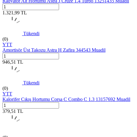
Radyatör Alt Hortumu Astra J Cruze 1.4 Turbo 13251435 Muadil
1.321,99
TL
Tükendi
(0)
YTT
Amortisör Üst Takozu Astra H Zafira 344543 Muadil
946,51
TL
Tükendi
(0)
YTT
Kalorifer Çıkış Hortumu Corsa C Combo C 1.3 13157692 Muadil
379,51
TL