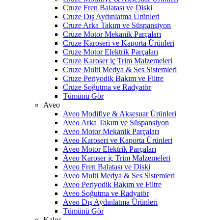
Cruze Fren Balatası ve Diski
Cruze Dış Aydınlatma Ürünleri
Cruze Arka Takım ve Süspansiyon
Cruze Motor Mekanik Parçaları
Cruze Karoseri ve Kaporta Ürünleri
Cruze Motor Elektrik Parçaları
Cruze Karoser iç Trim Malzemeleri
Cruze Multi Medya & Ses Sistemleri
Cruze Periyodik Bakım ve Filtre
Cruze Soğutma ve Radyatör
Tümünü Gör
Aveo
Aveo Modifiye & Aksesuar Ürünleri
Aveo Arka Takım ve Süspansiyon
Aveo Motor Mekanik Parçaları
Aveo Karoseri ve Kaporta Ürünleri
Aveo Motor Elektrik Parçaları
Aveo Karoser iç Trim Malzemeleri
Aveo Fren Balatası ve Diski
Aveo Multi Medya & Ses Sistemleri
Aveo Periyodik Bakım ve Filtre
Aveo Soğutma ve Radyatör
Aveo Dış Aydınlatma Ürünleri
Tümünü Gör
Kalos