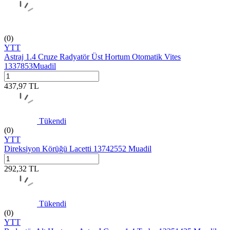
(0)
YTT
Astraj 1.4 Cruze Radyatör Üst Hortum Otomatik Vites
1337853Muadil
437,97
TL
Tükendi
(0)
YTT
Direksiyon Körüğü Lacetti 13742552 Muadil
292,32
TL
Tükendi
(0)
YTT