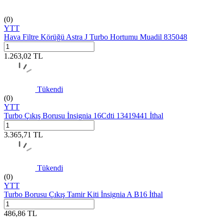
(0)
YTT
Hava Filtre Körüğü Astra J Turbo Hortumu Muadil 835048
1.263,02
TL
Tükendi
(0)
YTT
Turbo Çıkış Borusu İnsignia 16Cdti 13419441 İthal
3.365,71
TL
Tükendi
(0)
YTT
Turbo Borusu Çıkış Tamir Kiti İnsignia A B16 İthal
486,86
TL