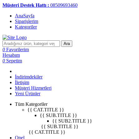
Müşteri Destek Hattı :
08509693460
AnaSayfa
Siparişlerim
Kategoriler
Ara
0
Favorilerim
Hesabım
0
Sepetim
İndirimdekiler
İletişim
Müşteri Hizmetleri
Yeni Ürünler
Tüm Kategoriler
{{ CAT.TITLE }}
{{ SUB.TITLE }}
{{ SUB2.TITLE }}
{{ SUB.TITLE }}
{{ CAT.TITLE }}
Opel