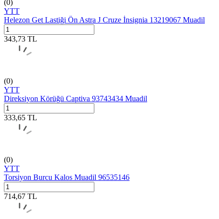
(0)
YTT
Helezon Get Lastiği Ön Astra J Cruze İnsignia 13219067 Muadil
343,73
TL
(0)
YTT
Direksiyon Körüğü Captiva 93743434 Muadil
333,65
TL
(0)
YTT
Torsiyon Burcu Kalos Muadil 96535146
714,67
TL