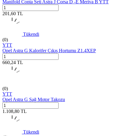
Manifold Conta Seti Astra J Corsa D -E Meriva B YTT
201,60
TL
Tükendi
(0)
YTT
Opel Astra G Kalorifer Çıkış Hortumu Z1.4XEP
660,24
TL
(0)
YTT
Opel Astra G Sağ Motor Takozu
1.108,80
TL
Tükendi