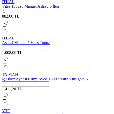
İTHAL
Vites Topuzu Manuel Astra J 6 İleri
882,00
TL
İTHAL
Astra J Manuel 5 Vites Topuz
1.008,00
TL
TAIWAN
İç Dikiz Aynası Cruze Aveo T300 / Astra J Insıgnıa A
1.411,20
TL
YTT