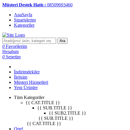
Müşteri Destek Hattı :
08509693460
AnaSayfa
Siparişlerim
Kategoriler
Ara
0
Favorilerim
Hesabım
0
Sepetim
İndirimdekiler
İletişim
Müşteri Hizmetleri
Yeni Ürünler
Tüm Kategoriler
{{ CAT.TITLE }}
{{ SUB.TITLE }}
{{ SUB2.TITLE }}
{{ SUB.TITLE }}
{{ CAT.TITLE }}
Opel