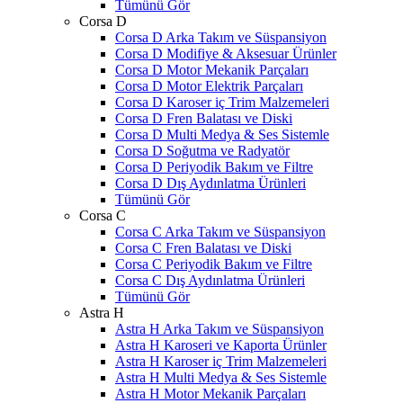
Tümünü Gör
Corsa D
Corsa D Arka Takım ve Süspansiyon
Corsa D Modifiye & Aksesuar Ürünler
Corsa D Motor Mekanik Parçaları
Corsa D Motor Elektrik Parçaları
Corsa D Karoser iç Trim Malzemeleri
Corsa D Fren Balatası ve Diski
Corsa D Multi Medya & Ses Sistemle
Corsa D Soğutma ve Radyatör
Corsa D Periyodik Bakım ve Filtre
Corsa D Dış Aydınlatma Ürünleri
Tümünü Gör
Corsa C
Corsa C Arka Takım ve Süspansiyon
Corsa C Fren Balatası ve Diski
Corsa C Periyodik Bakım ve Filtre
Corsa C Dış Aydınlatma Ürünleri
Tümünü Gör
Astra H
Astra H Arka Takım ve Süspansiyon
Astra H Karoseri ve Kaporta Ürünler
Astra H Karoser iç Trim Malzemeleri
Astra H Multi Medya & Ses Sistemle
Astra H Motor Mekanik Parçaları