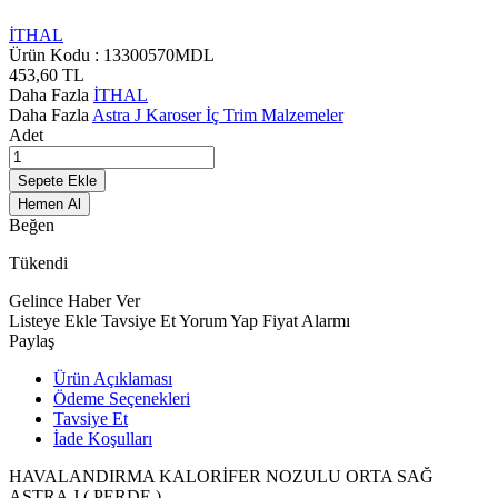
İTHAL
Ürün Kodu :
13300570MDL
453,60
TL
Daha Fazla
İTHAL
Daha Fazla
Astra J Karoser İç Trim Malzemeler
Adet
Sepete Ekle
Hemen Al
Beğen
Tükendi
Gelince Haber Ver
Listeye Ekle
Tavsiye Et
Yorum Yap
Fiyat Alarmı
Paylaş
Ürün Açıklaması
Ödeme Seçenekleri
Tavsiye Et
İade Koşulları
HAVALANDIRMA KALORİFER NOZULU ORTA SAĞ
ASTRA J ( PERDE )