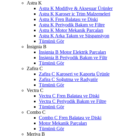
Astra K
Astra K Modifiye & Aksesuar Ürünler
Astra K Karoser iç Trim Malzemeleri
Astra K Fren Balatası ve Diski
Astra K Periyodik Bakım ve Filtre
Astra K Motor Mekanik Parçaları
Astra K Arka Takım ve Süspansiyon
Tümünü Gör
İnsignia B
İnsignia B Motor Elektrik Parçaları
İnsignia B Periyodik Bakım ve Filtr
Tümünü Gör
Zafira C
Zafira C Karoseri ve Kaporta Ürünle
Zafira C Soğutma ve Radyatör
Tümünü Gör
Vectra C
Vectra C Fren Balatası ve Diski
Vectra C Periyodik Bakım ve Filtre
Tümünü Gör
Combo C
Combo C Fren Balatası ve Diski
Motor Mekanik Parçaları
Tümünü Gör
Meriva B