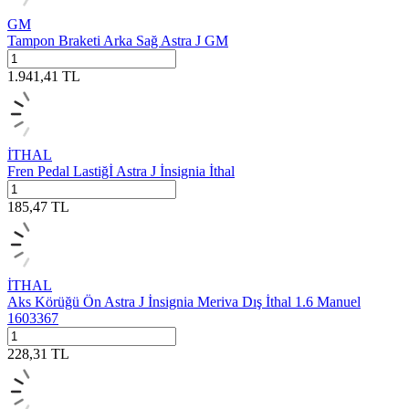
GM
Tampon Braketi Arka Sağ Astra J GM
1.941,41
TL
İTHAL
Fren Pedal Lastiğİ Astra J İnsignia İthal
185,47
TL
İTHAL
Aks Körüğü Ön Astra J İnsignia Meriva Dış İthal 1.6 Manuel
1603367
228,31
TL