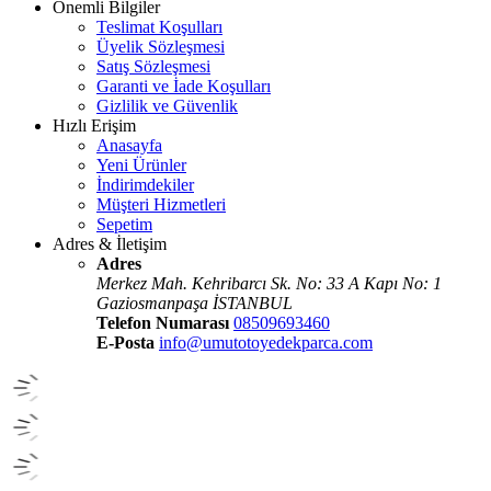
Önemli Bilgiler
Teslimat Koşulları
Üyelik Sözleşmesi
Satış Sözleşmesi
Garanti ve İade Koşulları
Gizlilik ve Güvenlik
Hızlı Erişim
Anasayfa
Yeni Ürünler
İndirimdekiler
Müşteri Hizmetleri
Sepetim
Adres & İletişim
Adres
Merkez Mah. Kehribarcı Sk. No: 33 A Kapı No: 1
Gaziosmanpaşa İSTANBUL
Telefon Numarası
08509693460
E-Posta
info@umutotoyedekparca.com