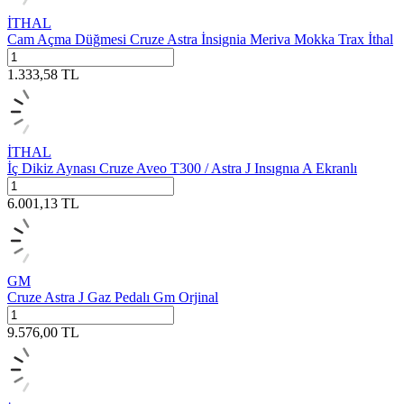
İTHAL
Cam Açma Düğmesi Cruze Astra İnsignia Meriva Mokka Trax İthal
1.333,58
TL
İTHAL
İç Dikiz Aynası Cruze Aveo T300 / Astra J Insıgnıa A Ekranlı
6.001,13
TL
GM
Cruze Astra J Gaz Pedalı Gm Orjinal
9.576,00
TL