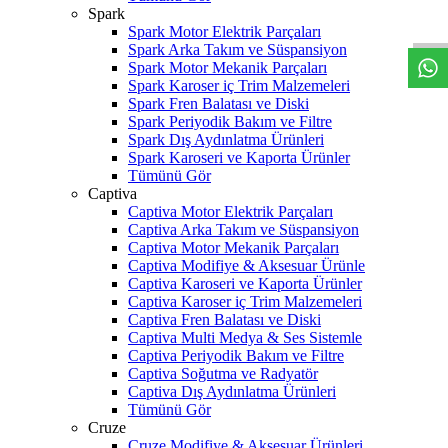
W
h
t
s
a
p
p
D
e
s
t
e
H
a
t
t
Spark
Spark Motor Elektrik Parçaları
Spark Arka Takım ve Süspansiyon
Spark Motor Mekanik Parçaları
Spark Karoser iç Trim Malzemeleri
Spark Fren Balatası ve Diski
Spark Periyodik Bakım ve Filtre
Spark Dış Aydınlatma Ürünleri
Spark Karoseri ve Kaporta Ürünler
Tümünü Gör
Captiva
Captiva Motor Elektrik Parçaları
Captiva Arka Takım ve Süspansiyon
Captiva Motor Mekanik Parçaları
Captiva Modifiye & Aksesuar Ürünle
Captiva Karoseri ve Kaporta Ürünler
Captiva Karoser iç Trim Malzemeleri
Captiva Fren Balatası ve Diski
Captiva Multi Medya & Ses Sistemle
Captiva Periyodik Bakım ve Filtre
Captiva Soğutma ve Radyatör
Captiva Dış Aydınlatma Ürünleri
Tümünü Gör
Cruze
Cruze Modifiye & Aksesuar Ürünleri