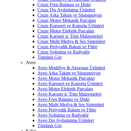
Cruze Fren Balatası ve Diski
Cruze Dış Aydınlatma Ürünleri
Cruze Arka Takım ve Süspansiyon
Cruze Motor Mekanik Parçaları
Cruze Karoseri ve Kaporta Ürünleri
Cruze Motor Elektrik Parçaları
Cruze Karoser iç Trim Malzemeleri
Cruze Multi Medya & Ses Sistemleri
Cruze Periyodik Bakım ve Filtre
Cruze Soğutma ve Radyatör
Tümünü Gör
Aveo
Aveo Modifiye & Aksesuar Ürünleri
Aveo Arka Takım ve Süspansiyon
Aveo Motor Mekanik Parçaları
Aveo Karoseri ve Kaporta Ürünleri
Aveo Motor Elektrik Parçaları
Aveo Karoser iç Trim Malzemeleri
Aveo Fren Balatası ve Diski
Aveo Multi Medya & Ses Sistemleri
Aveo Periyodik Bakım ve Filtre
Aveo Soğutma ve Radyatör
Aveo Dış Aydınlatma Ürünleri
Tümünü Gör
Kalos