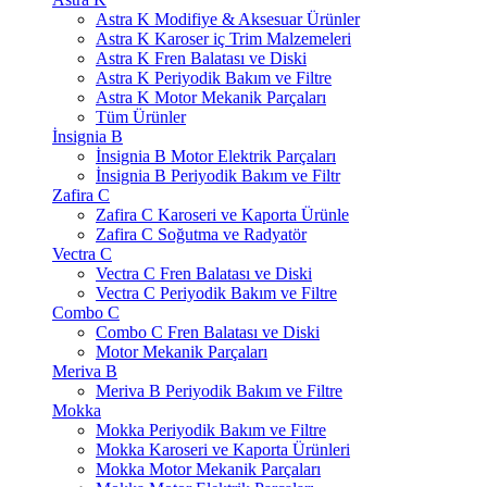
Astra K Modifiye & Aksesuar Ürünler
Astra K Karoser iç Trim Malzemeleri
Astra K Fren Balatası ve Diski
Astra K Periyodik Bakım ve Filtre
Astra K Motor Mekanik Parçaları
Tüm Ürünler
İnsignia B
İnsignia B Motor Elektrik Parçaları
İnsignia B Periyodik Bakım ve Filtr
Zafira C
Zafira C Karoseri ve Kaporta Ürünle
Zafira C Soğutma ve Radyatör
Vectra C
Vectra C Fren Balatası ve Diski
Vectra C Periyodik Bakım ve Filtre
Combo C
Combo C Fren Balatası ve Diski
Motor Mekanik Parçaları
Meriva B
Meriva B Periyodik Bakım ve Filtre
Mokka
Mokka Periyodik Bakım ve Filtre
Mokka Karoseri ve Kaporta Ürünleri
Mokka Motor Mekanik Parçaları