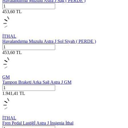
Havalandırma Muzulu Astra J Sağ ( PERDE )
453,60
TL
İTHAL
Havalandırma Muzulu Astra J Sol Siyah ( PERDE )
453,60
TL
GM
Tampon Braketi Arka Sağ Astra J GM
1.941,41
TL
İTHAL
Fren Pedal Lastiğİ Astra J İnsignia İthal