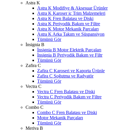
Astra K
Astra K Modifiye & Aksesuar Ürünler
Astra K Karoser iç Trim Malzemeleri
Astra K Fren Balatası ve Diski
Astra K Periyodik Bakım ve Filtre
Astra K Motor Mekanik Parçaları
Astra K Arka Takım ve Süspansiyon
Tümünü Gör
İnsignia B
İnsignia B Motor Elektrik Parçaları
İnsignia B Periyodik Bakım ve Filtr
Tümünü Gör
Zafira C
Zafira C Karoseri ve Kaporta Ürünle
Zafira C Soğutma ve Radyatör
Tümünü Gör
Vectra C
Vectra C Fren Balatası ve Diski
Vectra C Periyodik Bakım ve Filtre
Tümünü Gör
Combo C
Combo C Fren Balatası ve Diski
Motor Mekanik Parçaları
Tümünü Gör
Meriva B