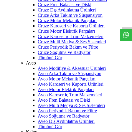
Cruze Fren Balatası ve Diski
Cruze Dış Aydınlatma Ürünleri
W
h
t
s
a
p
p
D
e
s
t
e
H
a
t
t
Cruze Arka Takım ve Süspansiyon
Cruze Motor Mekanik Parçaları
Cruze Karoseri ve Kaporta Ürünleri
Cruze Motor Elektrik Parçaları
Cruze Karoser iç Trim Malzemeleri
Cruze Multi Medya & Ses Sistemleri
Cruze Periyodik Bakım ve Filtre
Cruze Soğutma ve Radyatör
Tümünü Gör
Aveo
Aveo Modifiye & Aksesuar Ürünleri
Aveo Arka Takım ve Süspansiyon
Aveo Motor Mekanik Parçaları
Aveo Karoseri ve Kaporta Ürünleri
Aveo Motor Elektrik Parçaları
Aveo Karoser iç Trim Malzemeleri
Aveo Fren Balatası ve Diski
Aveo Multi Medya & Ses Sistemleri
Aveo Periyodik Bakım ve Filtre
Aveo Soğutma ve Radyatör
Aveo Dış Aydınlatma Ürünleri
Tümünü Gör
Kalos