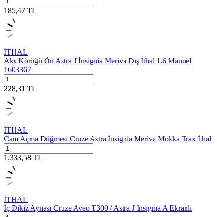
185,47
TL
İTHAL
Aks Körüğü Ön Astra J İnsignia Meriva Dış İthal 1.6 Manuel
1603367
228,31
TL
İTHAL
Cam Açma Düğmesi Cruze Astra İnsignia Meriva Mokka Trax İthal
1.333,58
TL
İTHAL
İç Dikiz Aynası Cruze Aveo T300 / Astra J Insıgnıa A Ekranlı