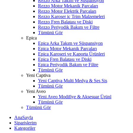
Rezzo Arka Takım ve Süspansiyon
Rezzo Motor Mekanik Parçaları
Rezzo Motor Elektrik Parçaları
Rezzo Karoser iç Trim Malzemeleri
Rezzo Fren Balatası ve Diski
Rezzo Periyodik Bakım ve Filtre
Tümünü Gör
Epica
Epica Arka Takım ve Süspansiyon
Epica Motor Mekanik Parçaları
Epica Karoseri ve Kaporta Ürünleri
Epica Fren Balatası ve Diski
Epica Periyodik Bakım ve Filtre
Tümünü Gör
Yeni Captiva
Yeni Captiva Multi Medya & Ses Sis
Tümünü Gör
Yeni Aveo
Yeni Aveo Modifiye & Aksesuar Ürünl
Tümünü Gör
Tümünü Gör
AnaSayfa
Siparişlerim
Kategoriler