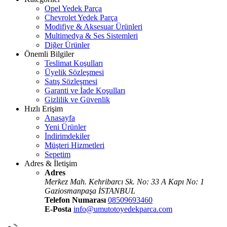
Opel Yedek Parça
Chevrolet Yedek Parça
Modifiye & Aksesuar Ürünleri
Multimedya & Ses Sistemleri
Diğer Ürünler
Önemli Bilgiler
Teslimat Koşulları
Üyelik Sözleşmesi
Satış Sözleşmesi
Garanti ve İade Koşulları
Gizlilik ve Güvenlik
Hızlı Erişim
Anasayfa
Yeni Ürünler
İndirimdekiler
Müşteri Hizmetleri
Sepetim
Adres & İletişim
Adres
Merkez Mah. Kehribarcı Sk. No: 33 A Kapı No: 1
Gaziosmanpaşa İSTANBUL
Telefon Numarası
08509693460
E-Posta
info@umutotoyedekparca.com