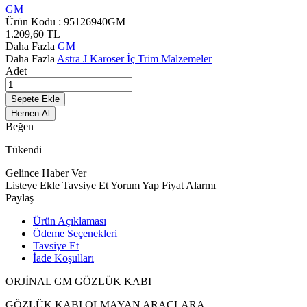
GM
Ürün Kodu :
95126940GM
1.209,60
TL
Daha Fazla
GM
Daha Fazla
Astra J Karoser İç Trim Malzemeler
Adet
Sepete Ekle
Hemen Al
Beğen
Tükendi
Gelince Haber Ver
Listeye Ekle
Tavsiye Et
Yorum Yap
Fiyat Alarmı
Paylaş
Ürün Açıklaması
Ödeme Seçenekleri
Tavsiye Et
İade Koşulları
ORJİNAL GM GÖZLÜK KABI
GÖZLÜK KABI OLMAYAN ARAÇLARA