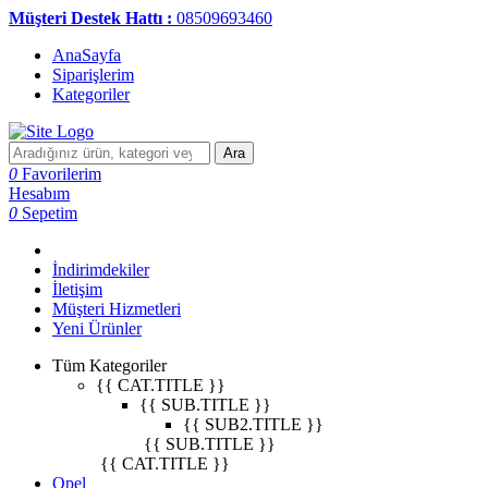
Müşteri Destek Hattı :
08509693460
AnaSayfa
Siparişlerim
Kategoriler
Ara
0
Favorilerim
Hesabım
0
Sepetim
İndirimdekiler
İletişim
Müşteri Hizmetleri
Yeni Ürünler
Tüm Kategoriler
{{ CAT.TITLE }}
{{ SUB.TITLE }}
{{ SUB2.TITLE }}
{{ SUB.TITLE }}
{{ CAT.TITLE }}
Opel