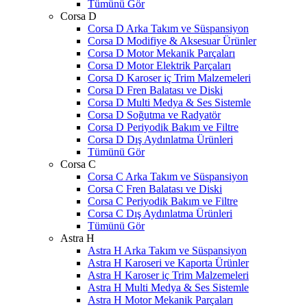
Tümünü Gör
Corsa D
Corsa D Arka Takım ve Süspansiyon
Corsa D Modifiye & Aksesuar Ürünler
Corsa D Motor Mekanik Parçaları
Corsa D Motor Elektrik Parçaları
Corsa D Karoser iç Trim Malzemeleri
Corsa D Fren Balatası ve Diski
Corsa D Multi Medya & Ses Sistemle
Corsa D Soğutma ve Radyatör
Corsa D Periyodik Bakım ve Filtre
Corsa D Dış Aydınlatma Ürünleri
Tümünü Gör
Corsa C
Corsa C Arka Takım ve Süspansiyon
Corsa C Fren Balatası ve Diski
Corsa C Periyodik Bakım ve Filtre
Corsa C Dış Aydınlatma Ürünleri
Tümünü Gör
Astra H
Astra H Arka Takım ve Süspansiyon
Astra H Karoseri ve Kaporta Ürünler
Astra H Karoser iç Trim Malzemeleri
Astra H Multi Medya & Ses Sistemle
Astra H Motor Mekanik Parçaları