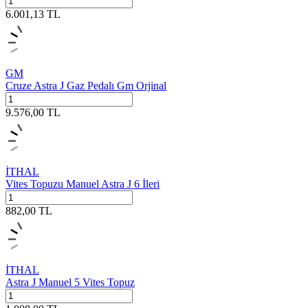
6.001,13
TL
GM
Cruze Astra J Gaz Pedalı Gm Orjinal
9.576,00
TL
İTHAL
Vites Topuzu Manuel Astra J 6 İleri
882,00
TL
İTHAL
Astra J Manuel 5 Vites Topuz