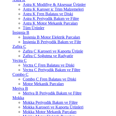
Astra K Modifiye & Aksesuar Ürünler
Astra K Karoser iç Trim Malzemeleri
Astra K Fren Balatası ve Diski
Astra K Periyodik Bakım ve Filtre
Astra K Motor Mekanik Parçaları
Tüm Ürünler
İnsignia B
İnsignia B Motor Elektrik Parçaları
İnsignia B Periyodik Bakım ve Filtr
Zafira C
Zafira C Karoseri ve Kaporta Ürünle
Zafira C Soğutma ve Radyatör
Vectra C
Vectra C Fren Balatası ve Diski
Vectra C Periyodik Bakım ve Filtre
Combo C
Combo C Fren Balatası ve Diski
Motor Mekanik Parçaları
Meriva B
Meriva B Periyodik Bakım ve Filtre
Mokka
Mokka Periyodik Bakım ve Filtre
Mokka Karoseri ve Kaporta Ürünleri
Mokka Motor Mekanik Parçaları