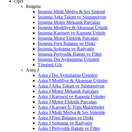
Opel
İnsignia
İnsignia Multi Medya & Ses Sisteml
İnsignia Arka Takım ve Süspansiyon
İnsignia Motor Mekanik Parçaları
İnsignia Modifiye & Aksesuar Ürünle
İnsignia Karoseri ve Kaporta Ürünle
İnsignia Motor Elektrik Parçaları
İnsignia Fren Balatası ve Diski
İnsignia Soğutma ve Radyatör
İnsignia Periyodik Bakım ve Filtre
İnsignia Dış Aydınlatma Ürünleri
Tümünü Gör
Astra J
Astra J Dış Aydınlatma Ürünleri
Astra J Modifiye & Aksesuar Ürünler
Astra J Arka Takım ve Süspansiyon
Astra J Motor Mekanik Parçaları
Astra J Karoseri ve Kaporta Ürünler
Astra J Motor Elektrik Parçaları
Astra J Karoser İç Trim Malzemeler
Astra J Multi Medya & Ses Sistemle
Astra J Fren Balatası ve Diski
Astra J Soğutma ve Radyatör
Astra J Periyodik Bakım ve Filtre