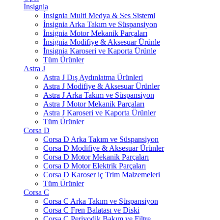
İnsignia
İnsignia Multi Medya & Ses Sisteml
İnsignia Arka Takım ve Süspansiyon
İnsignia Motor Mekanik Parçaları
İnsignia Modifiye & Aksesuar Ürünle
İnsignia Karoseri ve Kaporta Ürünle
Tüm Ürünler
Astra J
Astra J Dış Aydınlatma Ürünleri
Astra J Modifiye & Aksesuar Ürünler
Astra J Arka Takım ve Süspansiyon
Astra J Motor Mekanik Parçaları
Astra J Karoseri ve Kaporta Ürünler
Tüm Ürünler
Corsa D
Corsa D Arka Takım ve Süspansiyon
Corsa D Modifiye & Aksesuar Ürünler
Corsa D Motor Mekanik Parçaları
Corsa D Motor Elektrik Parçaları
Corsa D Karoser iç Trim Malzemeleri
Tüm Ürünler
Corsa C
Corsa C Arka Takım ve Süspansiyon
Corsa C Fren Balatası ve Diski
Corsa C Periyodik Bakım ve Filtre