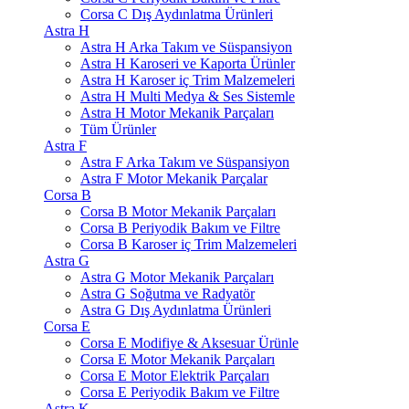
Corsa C Dış Aydınlatma Ürünleri
Astra H
Astra H Arka Takım ve Süspansiyon
Astra H Karoseri ve Kaporta Ürünler
Astra H Karoser iç Trim Malzemeleri
Astra H Multi Medya & Ses Sistemle
Astra H Motor Mekanik Parçaları
Tüm Ürünler
Astra F
Astra F Arka Takım ve Süspansiyon
Astra F Motor Mekanik Parçalar
Corsa B
Corsa B Motor Mekanik Parçaları
Corsa B Periyodik Bakım ve Filtre
Corsa B Karoser iç Trim Malzemeleri
Astra G
Astra G Motor Mekanik Parçaları
Astra G Soğutma ve Radyatör
Astra G Dış Aydınlatma Ürünleri
Corsa E
Corsa E Modifiye & Aksesuar Ürünle
Corsa E Motor Mekanik Parçaları
Corsa E Motor Elektrik Parçaları
Corsa E Periyodik Bakım ve Filtre
Astra K