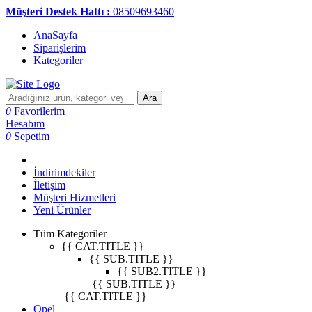
Müşteri Destek Hattı :
08509693460
AnaSayfa
Siparişlerim
Kategoriler
Ara
0
Favorilerim
Hesabım
0
Sepetim
İndirimdekiler
İletişim
Müşteri Hizmetleri
Yeni Ürünler
Tüm Kategoriler
{{ CAT.TITLE }}
{{ SUB.TITLE }}
{{ SUB2.TITLE }}
{{ SUB.TITLE }}
{{ CAT.TITLE }}
Opel