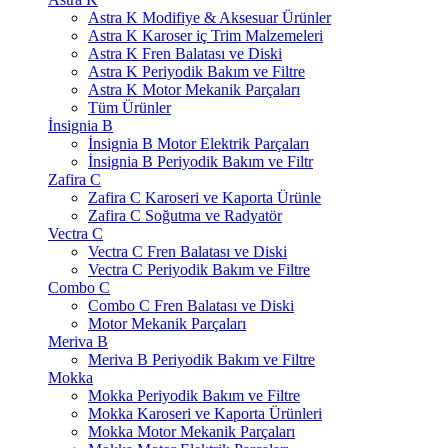
Astra K Modifiye & Aksesuar Ürünler
Astra K Karoser iç Trim Malzemeleri
Astra K Fren Balatası ve Diski
Astra K Periyodik Bakım ve Filtre
Astra K Motor Mekanik Parçaları
Tüm Ürünler
İnsignia B
İnsignia B Motor Elektrik Parçaları
İnsignia B Periyodik Bakım ve Filtr
Zafira C
Zafira C Karoseri ve Kaporta Ürünle
Zafira C Soğutma ve Radyatör
Vectra C
Vectra C Fren Balatası ve Diski
Vectra C Periyodik Bakım ve Filtre
Combo C
Combo C Fren Balatası ve Diski
Motor Mekanik Parçaları
Meriva B
Meriva B Periyodik Bakım ve Filtre
Mokka
Mokka Periyodik Bakım ve Filtre
Mokka Karoseri ve Kaporta Ürünleri
Mokka Motor Mekanik Parçaları