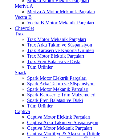
Mokka Motor Elektrik Parçaları
Meriva A
Meriva A Motor Mekanik Parçaları
Vectra B
Vectra B Motor Mekanik Parçaları
Chevrolet
Trax
Trax Motor Mekanik Parçaları
Trax Arka Takım ve Süspansiyon
Trax Karoseri ve Kaporta Ürünleri
Trax Motor Elektrik Parçaları
Trax Fren Balatası ve Diski
Tüm Ürünler
Spark
Spark Motor Elektrik Parçaları
Spark Arka Takım ve Süspansiyon
Spark Motor Mekanik Parçaları
Spark Karoser iç Trim Malzemeleri
Spark Fren Balatası ve Diski
Tüm Ürünler
Captiva
Captiva Motor Elektrik Parçaları
Captiva Arka Takım ve Süspansiyon
Captiva Motor Mekanik Parçaları
Captiva Modifiye & Aksesuar Ürünle