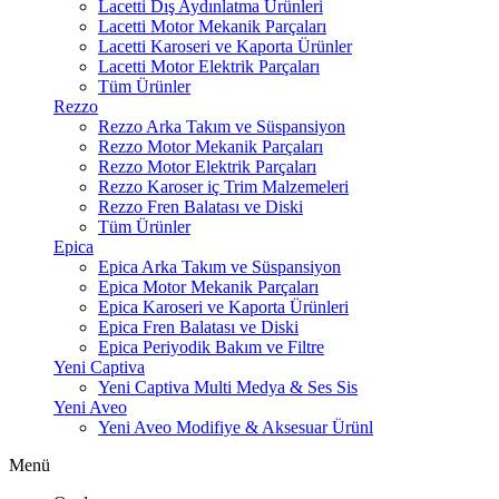
Lacetti Dış Aydınlatma Ürünleri
Lacetti Motor Mekanik Parçaları
Lacetti Karoseri ve Kaporta Ürünler
Lacetti Motor Elektrik Parçaları
Tüm Ürünler
Rezzo
Rezzo Arka Takım ve Süspansiyon
Rezzo Motor Mekanik Parçaları
Rezzo Motor Elektrik Parçaları
Rezzo Karoser iç Trim Malzemeleri
Rezzo Fren Balatası ve Diski
Tüm Ürünler
Epica
Epica Arka Takım ve Süspansiyon
Epica Motor Mekanik Parçaları
Epica Karoseri ve Kaporta Ürünleri
Epica Fren Balatası ve Diski
Epica Periyodik Bakım ve Filtre
Yeni Captiva
Yeni Captiva Multi Medya & Ses Sis
Yeni Aveo
Yeni Aveo Modifiye & Aksesuar Ürünl
Menü