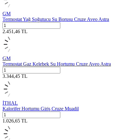
GM
Termostat Yağ Soğutucu Su Borusu Cruze Aveo Astra
2.451,46
TL
GM
Termostat Gaz Kelebek Su Hortumu Cruze Aveo Astra
3.344,45
TL
İTHAL
Kalorifer Hortumu Giriş Cruze Muadil
1.026,65
TL