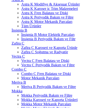
Astra K Modifiye & Aksesuar Ürünler
Astra K Karoser iç Trim Malzemeleri
Astra K Fren Balatası ve Diski
Astra K Periyodik Bakım ve Filtre
Astra K Motor Mekanik Parçaları
Tüm Ürünler
İnsignia B
İnsignia B Motor Elektrik Parçaları
İnsignia B Periyodik Bakım ve Filtr
Zafira C
Zafira C Karoseri ve Kaporta Ürünle
Zafira C Soğutma ve Radyatör
Vectra C
Vectra C Fren Balatası ve Diski
Vectra C Periyodik Bakım ve Filtre
Combo C
Combo C Fren Balatası ve Diski
Motor Mekanik Parçaları
Meriva B
Meriva B Periyodik Bakım ve Filtre
Mokka
Mokka Periyodik Bakım ve Filtre
Mokka Karoseri ve Kaporta Ürünleri
Mokka Motor Mekanik Parçaları