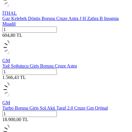
İTHAL
Gaz Kelebek Dönüş Borusu Cruze Astra J H Zafıra B Insıgnia
Muadil
604,80
TL
GM
Yağ Soğutucu Giriş Borusu Cruze Astra
1.566,43
TL
GM
Turbo Borusu Giriş Sol Akü Taraf 2.0 Cruze Gm Orjinal
18.900,00
TL