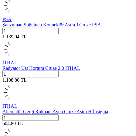
PSA
Şanzuman Soğutucu Konnektör Astra J Cruze PSA
1.139,04
TL
İTHAL
Radyator Ust Hortum Cruze 2.0 İTHAL
1.108,80
TL
İTHAL
Alternatör Gergi Rulmanı Aveo Cruze Astra H İnsignia
604,80
TL