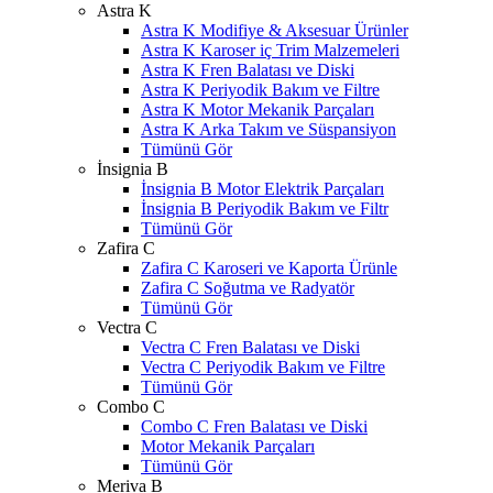
Astra K
Astra K Modifiye & Aksesuar Ürünler
Astra K Karoser iç Trim Malzemeleri
Astra K Fren Balatası ve Diski
Astra K Periyodik Bakım ve Filtre
Astra K Motor Mekanik Parçaları
Astra K Arka Takım ve Süspansiyon
Tümünü Gör
İnsignia B
İnsignia B Motor Elektrik Parçaları
İnsignia B Periyodik Bakım ve Filtr
Tümünü Gör
Zafira C
Zafira C Karoseri ve Kaporta Ürünle
Zafira C Soğutma ve Radyatör
Tümünü Gör
Vectra C
Vectra C Fren Balatası ve Diski
Vectra C Periyodik Bakım ve Filtre
Tümünü Gör
Combo C
Combo C Fren Balatası ve Diski
Motor Mekanik Parçaları
Tümünü Gör
Meriva B