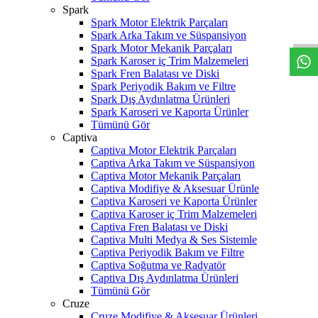
W
h
t
s
a
p
p
D
e
s
t
e
H
a
t
t
Spark
Spark Motor Elektrik Parçaları
Spark Arka Takım ve Süspansiyon
Spark Motor Mekanik Parçaları
Spark Karoser iç Trim Malzemeleri
Spark Fren Balatası ve Diski
Spark Periyodik Bakım ve Filtre
Spark Dış Aydınlatma Ürünleri
Spark Karoseri ve Kaporta Ürünler
Tümünü Gör
Captiva
Captiva Motor Elektrik Parçaları
Captiva Arka Takım ve Süspansiyon
Captiva Motor Mekanik Parçaları
Captiva Modifiye & Aksesuar Ürünle
Captiva Karoseri ve Kaporta Ürünler
Captiva Karoser iç Trim Malzemeleri
Captiva Fren Balatası ve Diski
Captiva Multi Medya & Ses Sistemle
Captiva Periyodik Bakım ve Filtre
Captiva Soğutma ve Radyatör
Captiva Dış Aydınlatma Ürünleri
Tümünü Gör
Cruze
Cruze Modifiye & Aksesuar Ürünleri