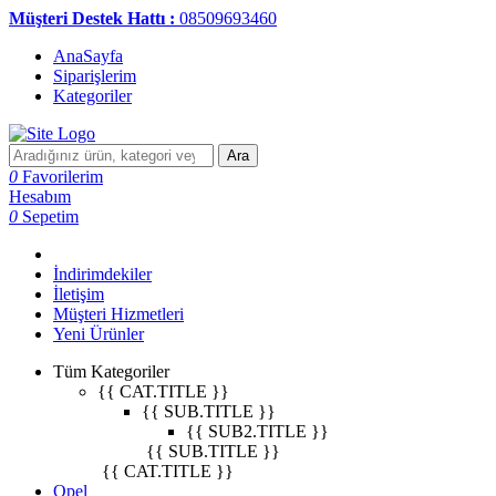
Müşteri Destek Hattı :
08509693460
AnaSayfa
Siparişlerim
Kategoriler
Ara
0
Favorilerim
Hesabım
0
Sepetim
İndirimdekiler
İletişim
Müşteri Hizmetleri
Yeni Ürünler
Tüm Kategoriler
{{ CAT.TITLE }}
{{ SUB.TITLE }}
{{ SUB2.TITLE }}
{{ SUB.TITLE }}
{{ CAT.TITLE }}
Opel