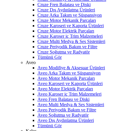
Cruze Fren Balatası ve Diski
Cruze Dış Aydınlatma Ürünleri
Cruze Arka Takım ve Süspansiyon
Cruze Motor Mekanik Parçaları
Cruze Karoseri ve Kaporta Ürünleri
Cruze Motor Elektrik Parçaları
Cruze Karoser iç Trim Malzemeleri
Cruze Multi Medya & Ses Sistemleri
Cruze Periyodik Bakım ve Filtre
Cruze Soğutma ve Radyatör
Tümünü Gör
Aveo
Aveo Modifiye & Aksesuar Ürünleri
Aveo Arka Takım ve Süspansiyon
Aveo Motor Mekanik Parçaları
Aveo Karoseri ve Kaporta Ürünleri
Aveo Motor Elektrik Parçaları
Aveo Karoser iç Trim Malzemeleri
Aveo Fren Balatası ve Diski
Aveo Multi Medya & Ses Sistemleri
Aveo Periyodik Bakım ve Filtre
Aveo Soğutma ve Radyatör
Aveo Dış Aydınlatma Ürünleri
Tümünü Gör
Kalos