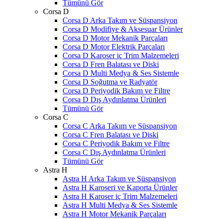
Tümünü Gör
Corsa D
Corsa D Arka Takım ve Süspansiyon
Corsa D Modifiye & Aksesuar Ürünler
Corsa D Motor Mekanik Parçaları
Corsa D Motor Elektrik Parçaları
Corsa D Karoser iç Trim Malzemeleri
Corsa D Fren Balatası ve Diski
Corsa D Multi Medya & Ses Sistemle
Corsa D Soğutma ve Radyatör
Corsa D Periyodik Bakım ve Filtre
Corsa D Dış Aydınlatma Ürünleri
Tümünü Gör
Corsa C
Corsa C Arka Takım ve Süspansiyon
Corsa C Fren Balatası ve Diski
Corsa C Periyodik Bakım ve Filtre
Corsa C Dış Aydınlatma Ürünleri
Tümünü Gör
Astra H
Astra H Arka Takım ve Süspansiyon
Astra H Karoseri ve Kaporta Ürünler
Astra H Karoser iç Trim Malzemeleri
Astra H Multi Medya & Ses Sistemle
Astra H Motor Mekanik Parçaları