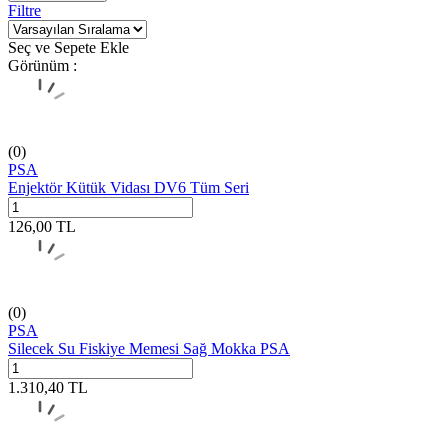
Filtre
Seç ve Sepete Ekle
Görünüm :
(0)
PSA
Enjektör Kütük Vidası DV6 Tüm Seri
126,00
TL
(0)
PSA
Silecek Su Fiskiye Memesi Sağ Mokka PSA
1.310,40
TL