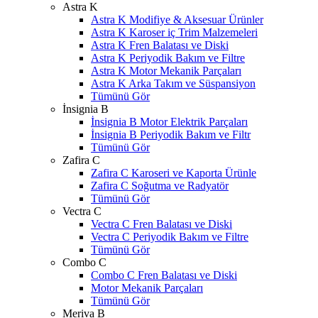
Astra K
Astra K Modifiye & Aksesuar Ürünler
Astra K Karoser iç Trim Malzemeleri
Astra K Fren Balatası ve Diski
Astra K Periyodik Bakım ve Filtre
Astra K Motor Mekanik Parçaları
Astra K Arka Takım ve Süspansiyon
Tümünü Gör
İnsignia B
İnsignia B Motor Elektrik Parçaları
İnsignia B Periyodik Bakım ve Filtr
Tümünü Gör
Zafira C
Zafira C Karoseri ve Kaporta Ürünle
Zafira C Soğutma ve Radyatör
Tümünü Gör
Vectra C
Vectra C Fren Balatası ve Diski
Vectra C Periyodik Bakım ve Filtre
Tümünü Gör
Combo C
Combo C Fren Balatası ve Diski
Motor Mekanik Parçaları
Tümünü Gör
Meriva B