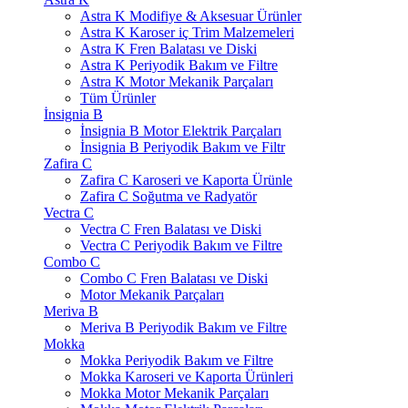
Astra K Modifiye & Aksesuar Ürünler
Astra K Karoser iç Trim Malzemeleri
Astra K Fren Balatası ve Diski
Astra K Periyodik Bakım ve Filtre
Astra K Motor Mekanik Parçaları
Tüm Ürünler
İnsignia B
İnsignia B Motor Elektrik Parçaları
İnsignia B Periyodik Bakım ve Filtr
Zafira C
Zafira C Karoseri ve Kaporta Ürünle
Zafira C Soğutma ve Radyatör
Vectra C
Vectra C Fren Balatası ve Diski
Vectra C Periyodik Bakım ve Filtre
Combo C
Combo C Fren Balatası ve Diski
Motor Mekanik Parçaları
Meriva B
Meriva B Periyodik Bakım ve Filtre
Mokka
Mokka Periyodik Bakım ve Filtre
Mokka Karoseri ve Kaporta Ürünleri
Mokka Motor Mekanik Parçaları