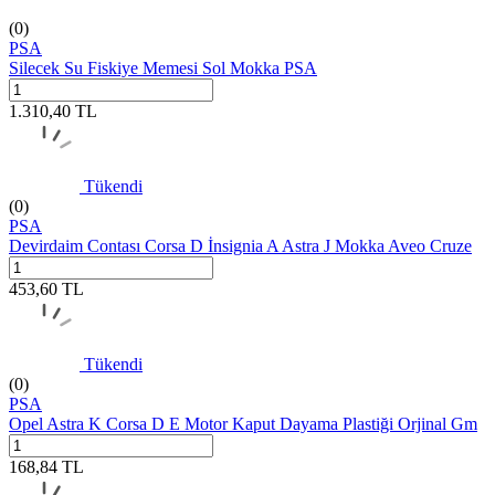
(0)
PSA
Silecek Su Fiskiye Memesi Sol Mokka PSA
1.310,40
TL
Tükendi
(0)
PSA
Devirdaim Contası Corsa D İnsignia A Astra J Mokka Aveo Cruze
453,60
TL
Tükendi
(0)
PSA
Opel Astra K Corsa D E Motor Kaput Dayama Plastiği Orjinal Gm
168,84
TL