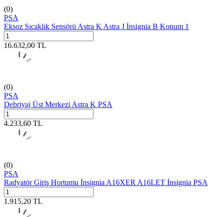
(0)
PSA
Eksoz Sıcaklık Sensörü Astra K Astra J İnsignia B Konum 1
16.632,00
TL
(0)
PSA
Debriyaj Üst Merkezi Astra K PSA
4.233,60
TL
(0)
PSA
Radyatör Giriş Hortumu İnsignia A16XER A16LET İnsignia PSA
1.915,20
TL