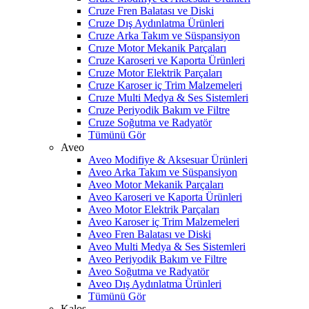
Cruze Fren Balatası ve Diski
Cruze Dış Aydınlatma Ürünleri
Cruze Arka Takım ve Süspansiyon
Cruze Motor Mekanik Parçaları
Cruze Karoseri ve Kaporta Ürünleri
Cruze Motor Elektrik Parçaları
Cruze Karoser iç Trim Malzemeleri
Cruze Multi Medya & Ses Sistemleri
Cruze Periyodik Bakım ve Filtre
Cruze Soğutma ve Radyatör
Tümünü Gör
Aveo
Aveo Modifiye & Aksesuar Ürünleri
Aveo Arka Takım ve Süspansiyon
Aveo Motor Mekanik Parçaları
Aveo Karoseri ve Kaporta Ürünleri
Aveo Motor Elektrik Parçaları
Aveo Karoser iç Trim Malzemeleri
Aveo Fren Balatası ve Diski
Aveo Multi Medya & Ses Sistemleri
Aveo Periyodik Bakım ve Filtre
Aveo Soğutma ve Radyatör
Aveo Dış Aydınlatma Ürünleri
Tümünü Gör
Kalos