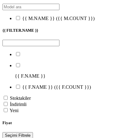
{{ M.NAME }}
({{ M.COUNT }})
{{ FILTER.NAME }}
{{ F.NAME }}
{{ F.NAME }}
({{ F.COUNT }})
Stoktakiler
İndirimli
Yeni
Fiyat
Seçimi Filtrele