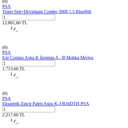
(0)
PSA
Triger Seti+Devirdaim Combo 3008 1.5 BlueHdi
12.801,60
TL
(0)
PSA
Egr Contası Astra K İnsignia A - B Mokka Meriva
1.713,60
TL
(0)
PSA
Eksantrik Zincir Paleti Astra K-J B16DTH PSA
2.217,60
TL