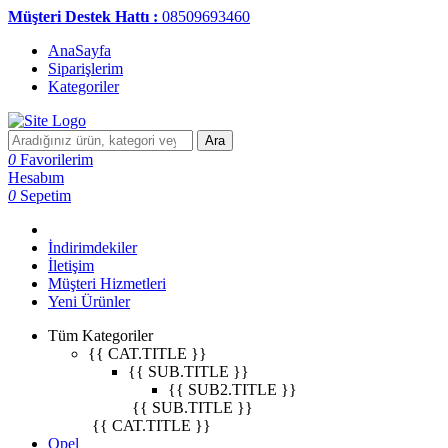
Müşteri Destek Hattı :
08509693460
AnaSayfa
Siparişlerim
Kategoriler
Ara
0
Favorilerim
Hesabım
0
Sepetim
İndirimdekiler
İletişim
Müşteri Hizmetleri
Yeni Ürünler
Tüm Kategoriler
{{ CAT.TITLE }}
{{ SUB.TITLE }}
{{ SUB2.TITLE }}
{{ SUB.TITLE }}
{{ CAT.TITLE }}
Opel