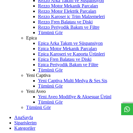
Rezzo Arka Takım ve Süspansiyon
Rezzo Motor Mekanik Parçaları
Rezzo Motor Elektrik Parçaları
Rezzo Karoser iç Trim Malzemeleri
Rezzo Fren Balatası ve Diski
Rezzo Periyodik Bakım ve Filtre
Tümünü Gör
Epica
Epica Arka Takım ve Süspansiyon
Epica Motor Mekanik Parçaları
Epica Karoseri ve Kaporta Ürünleri
Epica Fren Balatası ve Diski
Epica Periyodik Bakım ve Filtre
Tümünü Gör
Yeni Captiva
Yeni Captiva Multi Medya & Ses Sis
W
h
t
s
a
p
p
D
e
s
t
e
H
a
t
t
Tümünü Gör
Yeni Aveo
Yeni Aveo Modifiye & Aksesuar Ürünl
Tümünü Gör
Tümünü Gör
AnaSayfa
Siparişlerim
Kategoriler