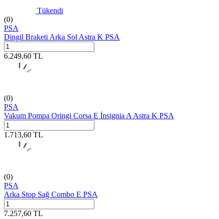
Tükendi
(0)
PSA
Dingil Braketi Arka Sol Astra K PSA
6.249,60
TL
(0)
PSA
Vakum Pompa Oringi Corsa E İnsignia A Astra K PSA
1.713,60
TL
(0)
PSA
Arka Stop Sağ Combo E PSA
7.257,60
TL