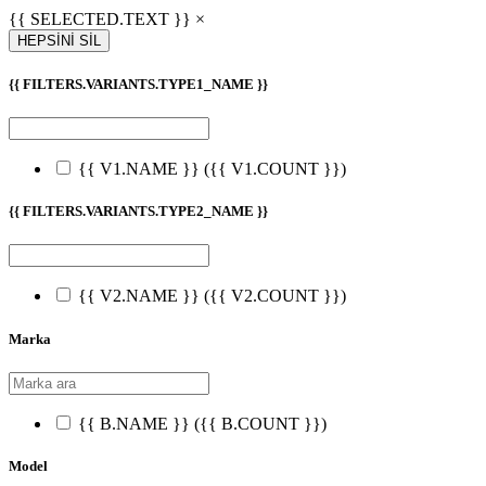
{{ SELECTED.TEXT }} ×
HEPSİNİ SİL
{{ FILTERS.VARIANTS.TYPE1_NAME }}
{{ V1.NAME }}
({{ V1.COUNT }})
{{ FILTERS.VARIANTS.TYPE2_NAME }}
{{ V2.NAME }}
({{ V2.COUNT }})
Marka
{{ B.NAME }}
({{ B.COUNT }})
Model