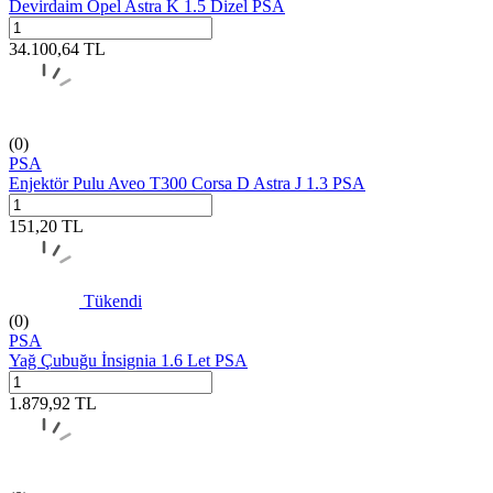
Devirdaim Opel Astra K 1.5 Dizel PSA
34.100,64
TL
(0)
PSA
Enjektör Pulu Aveo T300 Corsa D Astra J 1.3 PSA
151,20
TL
Tükendi
(0)
PSA
Yağ Çubuğu İnsignia 1.6 Let PSA
1.879,92
TL