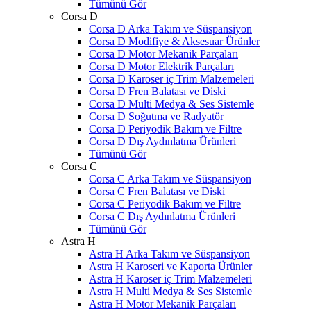
Tümünü Gör
Corsa D
Corsa D Arka Takım ve Süspansiyon
Corsa D Modifiye & Aksesuar Ürünler
Corsa D Motor Mekanik Parçaları
Corsa D Motor Elektrik Parçaları
Corsa D Karoser iç Trim Malzemeleri
Corsa D Fren Balatası ve Diski
Corsa D Multi Medya & Ses Sistemle
Corsa D Soğutma ve Radyatör
Corsa D Periyodik Bakım ve Filtre
Corsa D Dış Aydınlatma Ürünleri
Tümünü Gör
Corsa C
Corsa C Arka Takım ve Süspansiyon
Corsa C Fren Balatası ve Diski
Corsa C Periyodik Bakım ve Filtre
Corsa C Dış Aydınlatma Ürünleri
Tümünü Gör
Astra H
Astra H Arka Takım ve Süspansiyon
Astra H Karoseri ve Kaporta Ürünler
Astra H Karoser iç Trim Malzemeleri
Astra H Multi Medya & Ses Sistemle
Astra H Motor Mekanik Parçaları