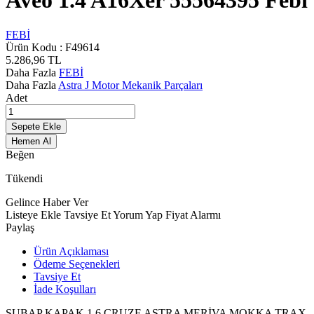
Aveo 1.4 A16Xer 55564395 Febi
FEBİ
Ürün Kodu :
F49614
5.286,96
TL
Daha Fazla
FEBİ
Daha Fazla
Astra J Motor Mekanik Parçaları
Adet
Sepete Ekle
Hemen Al
Beğen
Tükendi
Gelince Haber Ver
Listeye Ekle
Tavsiye Et
Yorum Yap
Fiyat Alarmı
Paylaş
Ürün Açıklaması
Ödeme Seçenekleri
Tavsiye Et
İade Koşulları
SUBAP KAPAK 1.6 CRUZE ASTRA MERİVA MOKKA TRAX