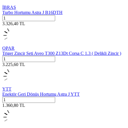
İBRAŞ
Turbo Hortumu Astra J B16DTH
3.326,40
TL
OPAR
Triger Zincir Seti Aveo T300 Z13Dt Corsa C 1.3 ( Delikli Zincir )
3.225,60
TL
YTT
Enektör Geri Dönüş Hortumu Astra J YTT
1.360,80
TL