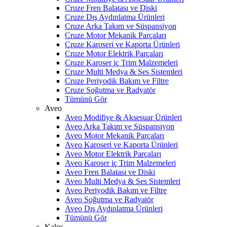
Cruze Fren Balatası ve Diski
Cruze Dış Aydınlatma Ürünleri
Cruze Arka Takım ve Süspansiyon
Cruze Motor Mekanik Parçaları
Cruze Karoseri ve Kaporta Ürünleri
Cruze Motor Elektrik Parçaları
Cruze Karoser iç Trim Malzemeleri
Cruze Multi Medya & Ses Sistemleri
Cruze Periyodik Bakım ve Filtre
Cruze Soğutma ve Radyatör
Tümünü Gör
Aveo
Aveo Modifiye & Aksesuar Ürünleri
Aveo Arka Takım ve Süspansiyon
Aveo Motor Mekanik Parçaları
Aveo Karoseri ve Kaporta Ürünleri
Aveo Motor Elektrik Parçaları
Aveo Karoser iç Trim Malzemeleri
Aveo Fren Balatası ve Diski
Aveo Multi Medya & Ses Sistemleri
Aveo Periyodik Bakım ve Filtre
Aveo Soğutma ve Radyatör
Aveo Dış Aydınlatma Ürünleri
Tümünü Gör
Kalos