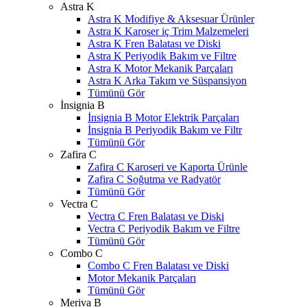
Astra K
Astra K Modifiye & Aksesuar Ürünler
Astra K Karoser iç Trim Malzemeleri
Astra K Fren Balatası ve Diski
Astra K Periyodik Bakım ve Filtre
Astra K Motor Mekanik Parçaları
Astra K Arka Takım ve Süspansiyon
Tümünü Gör
İnsignia B
İnsignia B Motor Elektrik Parçaları
İnsignia B Periyodik Bakım ve Filtr
Tümünü Gör
Zafira C
Zafira C Karoseri ve Kaporta Ürünle
Zafira C Soğutma ve Radyatör
Tümünü Gör
Vectra C
Vectra C Fren Balatası ve Diski
Vectra C Periyodik Bakım ve Filtre
Tümünü Gör
Combo C
Combo C Fren Balatası ve Diski
Motor Mekanik Parçaları
Tümünü Gör
Meriva B