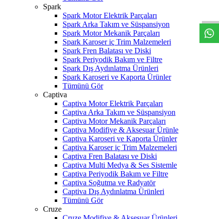
W
h
t
s
a
p
p
D
e
s
t
e
H
a
t
t
Spark
Spark Motor Elektrik Parçaları
Spark Arka Takım ve Süspansiyon
Spark Motor Mekanik Parçaları
Spark Karoser iç Trim Malzemeleri
Spark Fren Balatası ve Diski
Spark Periyodik Bakım ve Filtre
Spark Dış Aydınlatma Ürünleri
Spark Karoseri ve Kaporta Ürünler
Tümünü Gör
Captiva
Captiva Motor Elektrik Parçaları
Captiva Arka Takım ve Süspansiyon
Captiva Motor Mekanik Parçaları
Captiva Modifiye & Aksesuar Ürünle
Captiva Karoseri ve Kaporta Ürünler
Captiva Karoser iç Trim Malzemeleri
Captiva Fren Balatası ve Diski
Captiva Multi Medya & Ses Sistemle
Captiva Periyodik Bakım ve Filtre
Captiva Soğutma ve Radyatör
Captiva Dış Aydınlatma Ürünleri
Tümünü Gör
Cruze
Cruze Modifiye & Aksesuar Ürünleri