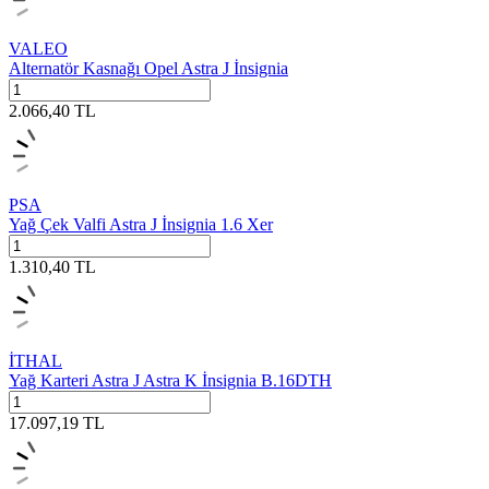
VALEO
Alternatör Kasnağı Opel Astra J İnsignia
2.066,40
TL
PSA
Yağ Çek Valfi Astra J İnsignia 1.6 Xer
1.310,40
TL
İTHAL
Yağ Karteri Astra J Astra K İnsignia B.16DTH
17.097,19
TL