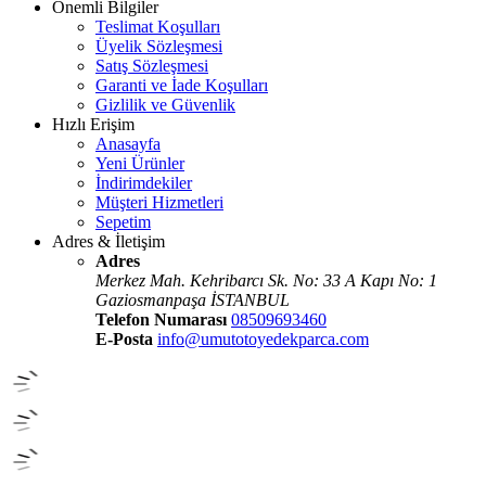
Önemli Bilgiler
Teslimat Koşulları
Üyelik Sözleşmesi
Satış Sözleşmesi
Garanti ve İade Koşulları
Gizlilik ve Güvenlik
Hızlı Erişim
Anasayfa
Yeni Ürünler
İndirimdekiler
Müşteri Hizmetleri
Sepetim
Adres & İletişim
Adres
Merkez Mah. Kehribarcı Sk. No: 33 A Kapı No: 1
Gaziosmanpaşa İSTANBUL
Telefon Numarası
08509693460
E-Posta
info@umutotoyedekparca.com