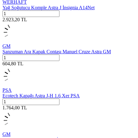
WERHAFT
Yağ Soğutucu Komple Astra J İnsignia A14Net
2.923,20
TL
GM
Şanzuman Ara Kapak Contası Manuel Cruze Astra GM
604,80
TL
PSA
Ecotech Kapağı Astra J-H 1.6 Xer PSA
1.764,00
TL
GM