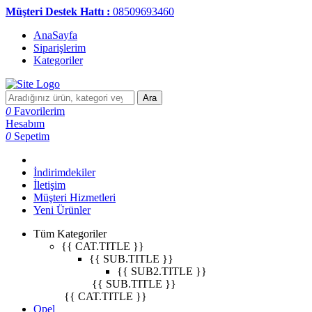
Müşteri Destek Hattı :
08509693460
AnaSayfa
Siparişlerim
Kategoriler
Ara
0
Favorilerim
Hesabım
0
Sepetim
İndirimdekiler
İletişim
Müşteri Hizmetleri
Yeni Ürünler
Tüm Kategoriler
{{ CAT.TITLE }}
{{ SUB.TITLE }}
{{ SUB2.TITLE }}
{{ SUB.TITLE }}
{{ CAT.TITLE }}
Opel