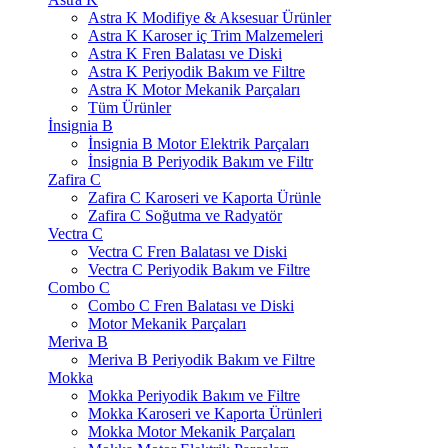
Astra K Modifiye & Aksesuar Ürünler
Astra K Karoser iç Trim Malzemeleri
Astra K Fren Balatası ve Diski
Astra K Periyodik Bakım ve Filtre
Astra K Motor Mekanik Parçaları
Tüm Ürünler
İnsignia B
İnsignia B Motor Elektrik Parçaları
İnsignia B Periyodik Bakım ve Filtr
Zafira C
Zafira C Karoseri ve Kaporta Ürünle
Zafira C Soğutma ve Radyatör
Vectra C
Vectra C Fren Balatası ve Diski
Vectra C Periyodik Bakım ve Filtre
Combo C
Combo C Fren Balatası ve Diski
Motor Mekanik Parçaları
Meriva B
Meriva B Periyodik Bakım ve Filtre
Mokka
Mokka Periyodik Bakım ve Filtre
Mokka Karoseri ve Kaporta Ürünleri
Mokka Motor Mekanik Parçaları