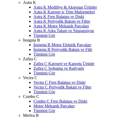
Astra K
Astra K Modifiye & Aksesuar Ürünler
Astra K Karoser iç Trim Malzemeleri
Astra K Fren Balatası ve Diski
Astra K Periyodik Bakım ve Filtre
Astra K Motor Mekanik Parçaları
Astra K Arka Takım ve Süspansiyon
Tümünü Gör
İnsignia B
İnsignia B Motor Elektrik Parçaları
İnsignia B Periyodik Bakım ve Filtr
Tümünü Gör
Zafira C
Zafira C Karoseri ve Kaporta Ürünle
Zafira C Soğutma ve Radyatör
Tümünü Gör
Vectra C
Vectra C Fren Balatası ve Diski
Vectra C Periyodik Bakım ve Filtre
Tümünü Gör
Combo C
Combo C Fren Balatası ve Diski
Motor Mekanik Parçaları
Tümünü Gör
Meriva B