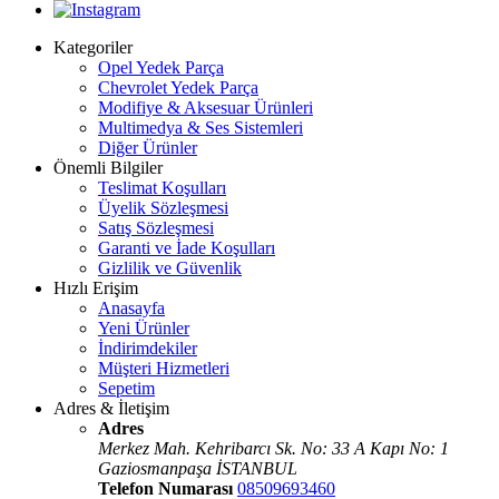
Kategoriler
Opel Yedek Parça
Chevrolet Yedek Parça
Modifiye & Aksesuar Ürünleri
Multimedya & Ses Sistemleri
Diğer Ürünler
Önemli Bilgiler
Teslimat Koşulları
Üyelik Sözleşmesi
Satış Sözleşmesi
Garanti ve İade Koşulları
Gizlilik ve Güvenlik
Hızlı Erişim
Anasayfa
Yeni Ürünler
İndirimdekiler
Müşteri Hizmetleri
Sepetim
Adres & İletişim
Adres
Merkez Mah. Kehribarcı Sk. No: 33 A Kapı No: 1
Gaziosmanpaşa İSTANBUL
Telefon Numarası
08509693460