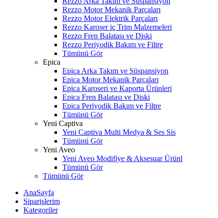
Rezzo Arka Takım ve Süspansiyon
Rezzo Motor Mekanik Parçaları
Rezzo Motor Elektrik Parçaları
Rezzo Karoser iç Trim Malzemeleri
Rezzo Fren Balatası ve Diski
Rezzo Periyodik Bakım ve Filtre
Tümünü Gör
Epica
Epica Arka Takım ve Süspansiyon
Epica Motor Mekanik Parçaları
Epica Karoseri ve Kaporta Ürünleri
Epica Fren Balatası ve Diski
Epica Periyodik Bakım ve Filtre
Tümünü Gör
Yeni Captiva
Yeni Captiva Multi Medya & Ses Sis
Tümünü Gör
Yeni Aveo
Yeni Aveo Modifiye & Aksesuar Ürünl
Tümünü Gör
Tümünü Gör
AnaSayfa
Siparişlerim
Kategoriler