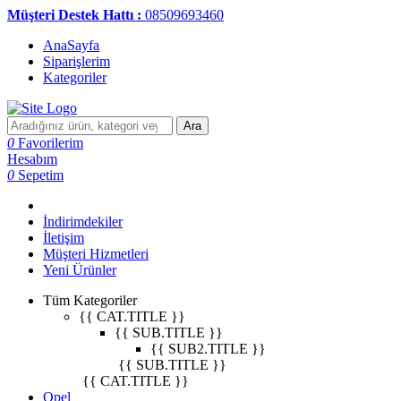
Müşteri Destek Hattı :
08509693460
AnaSayfa
Siparişlerim
Kategoriler
Ara
0
Favorilerim
Hesabım
0
Sepetim
İndirimdekiler
İletişim
Müşteri Hizmetleri
Yeni Ürünler
Tüm Kategoriler
{{ CAT.TITLE }}
{{ SUB.TITLE }}
{{ SUB2.TITLE }}
{{ SUB.TITLE }}
{{ CAT.TITLE }}
Opel