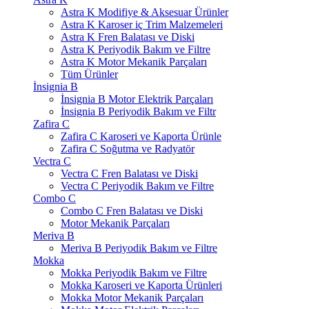
Astra K Modifiye & Aksesuar Ürünler
Astra K Karoser iç Trim Malzemeleri
Astra K Fren Balatası ve Diski
Astra K Periyodik Bakım ve Filtre
Astra K Motor Mekanik Parçaları
Tüm Ürünler
İnsignia B
İnsignia B Motor Elektrik Parçaları
İnsignia B Periyodik Bakım ve Filtr
Zafira C
Zafira C Karoseri ve Kaporta Ürünle
Zafira C Soğutma ve Radyatör
Vectra C
Vectra C Fren Balatası ve Diski
Vectra C Periyodik Bakım ve Filtre
Combo C
Combo C Fren Balatası ve Diski
Motor Mekanik Parçaları
Meriva B
Meriva B Periyodik Bakım ve Filtre
Mokka
Mokka Periyodik Bakım ve Filtre
Mokka Karoseri ve Kaporta Ürünleri
Mokka Motor Mekanik Parçaları