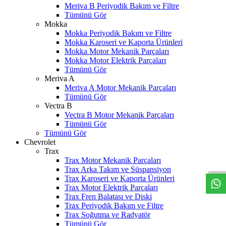
Meriva B Periyodik Bakım ve Filtre
Tümünü Gör
Mokka
Mokka Periyodik Bakım ve Filtre
Mokka Karoseri ve Kaporta Ürünleri
Mokka Motor Mekanik Parçaları
Mokka Motor Elektrik Parçaları
Tümünü Gör
Meriva A
Meriva A Motor Mekanik Parçaları
Tümünü Gör
Vectra B
Vectra B Motor Mekanik Parçaları
Tümünü Gör
Tümünü Gör
Chevrolet
W
h
t
s
a
p
p
D
e
s
t
e
H
a
t
t
Trax
Trax Motor Mekanik Parçaları
Trax Arka Takım ve Süspansiyon
Trax Karoseri ve Kaporta Ürünleri
Trax Motor Elektrik Parçaları
Trax Fren Balatası ve Diski
Trax Periyodik Bakım ve Filtre
Trax Soğutma ve Radyatör
Tümünü Gör