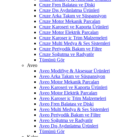
Cruze Fren Balatası ve Diski
Cruze Dış Aydınlatma Ürünleri
Cruze Arka Takım ve Süspansiyon
Cruze Motor Mekanik Parçaları
Cruze Karoseri ve Kaporta Ürünleri
Cruze Motor Elektrik Parçaları
Cruze Karoser iç Trim Malzemeleri
Cruze Multi Medya & Ses Sistemleri
Cruze Periyodik Bakım ve Filtre
Cruze Soğutma ve Radyatör
Tümünü Gör
Aveo
Aveo Modifiye & Aksesuar Ürünleri
Aveo Arka Takım ve Süspansiyon
Aveo Motor Mekanik Parçaları
Aveo Karoseri ve Kaporta Ürünleri
Aveo Motor Elektrik Parçaları
Aveo Karoser iç Trim Malzemeleri
Aveo Fren Balatası ve Diski
Aveo Multi Medya & Ses Sistemleri
Aveo Periyodik Bakım ve Filtre
Aveo Soğutma ve Radyatör
Aveo Dış Aydınlatma Ürünleri
Tümünü Gör
Kalos