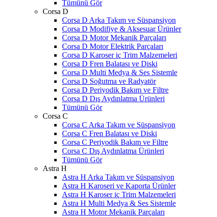
Tümünü Gör
Corsa D
Corsa D Arka Takım ve Süspansiyon
Corsa D Modifiye & Aksesuar Ürünler
Corsa D Motor Mekanik Parçaları
Corsa D Motor Elektrik Parçaları
Corsa D Karoser iç Trim Malzemeleri
Corsa D Fren Balatası ve Diski
Corsa D Multi Medya & Ses Sistemle
Corsa D Soğutma ve Radyatör
Corsa D Periyodik Bakım ve Filtre
Corsa D Dış Aydınlatma Ürünleri
Tümünü Gör
Corsa C
Corsa C Arka Takım ve Süspansiyon
Corsa C Fren Balatası ve Diski
Corsa C Periyodik Bakım ve Filtre
Corsa C Dış Aydınlatma Ürünleri
Tümünü Gör
Astra H
Astra H Arka Takım ve Süspansiyon
Astra H Karoseri ve Kaporta Ürünler
Astra H Karoser iç Trim Malzemeleri
Astra H Multi Medya & Ses Sistemle
Astra H Motor Mekanik Parçaları