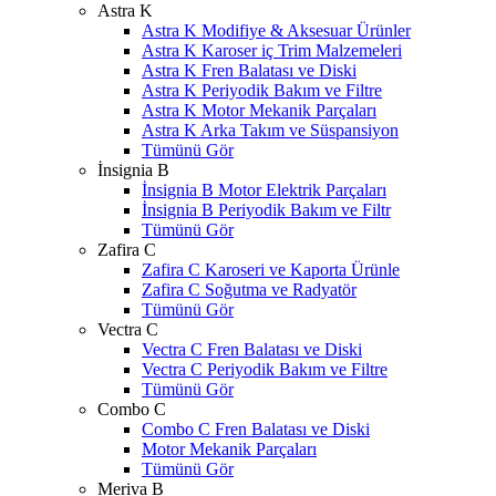
Astra K
Astra K Modifiye & Aksesuar Ürünler
Astra K Karoser iç Trim Malzemeleri
Astra K Fren Balatası ve Diski
Astra K Periyodik Bakım ve Filtre
Astra K Motor Mekanik Parçaları
Astra K Arka Takım ve Süspansiyon
Tümünü Gör
İnsignia B
İnsignia B Motor Elektrik Parçaları
İnsignia B Periyodik Bakım ve Filtr
Tümünü Gör
Zafira C
Zafira C Karoseri ve Kaporta Ürünle
Zafira C Soğutma ve Radyatör
Tümünü Gör
Vectra C
Vectra C Fren Balatası ve Diski
Vectra C Periyodik Bakım ve Filtre
Tümünü Gör
Combo C
Combo C Fren Balatası ve Diski
Motor Mekanik Parçaları
Tümünü Gör
Meriva B