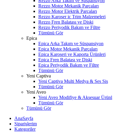
Rezzo Arka Takım ve Süspansiyon
Rezzo Motor Mekanik Parçaları
Rezzo Motor Elektrik Parçaları
Rezzo Karoser iç Trim Malzemeleri
Rezzo Fren Balatası ve Diski
Rezzo Periyodik Bakım ve Filtre
Tümünü Gör
Epica
Epica Arka Takım ve Süspansiyon
Epica Motor Mekanik Parçaları
Epica Karoseri ve Kaporta Ürünleri
Epica Fren Balatası ve Diski
Epica Periyodik Bakım ve Filtre
Tümünü Gör
Yeni Captiva
Yeni Captiva Multi Medya & Ses Sis
Tümünü Gör
Yeni Aveo
Yeni Aveo Modifiye & Aksesuar Ürünl
Tümünü Gör
Tümünü Gör
AnaSayfa
Siparişlerim
Kategoriler