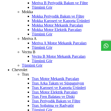
Meriva B Periyodik Bakım ve Filtre
Tümünü Gör
Mokka
Mokka Periyodik Bakım ve Filtre
Mokka Karoseri ve Kaporta Ürünleri
Mokka Motor Mekanik Parçaları
W
h
t
s
a
p
p
D
e
s
t
e
H
a
t
t
Mokka Motor Elektrik Parçaları
Tümünü Gör
Meriva A
Meriva A Motor Mekanik Parçaları
Tümünü Gör
Vectra B
Vectra B Motor Mekanik Parçaları
Tümünü Gör
Tümünü Gör
Chevrolet
Trax
Trax Motor Mekanik Parçaları
Trax Arka Takım ve Süspansiyon
Trax Karoseri ve Kaporta Ürünleri
Trax Motor Elektrik Parçaları
Trax Fren Balatası ve Diski
Trax Periyodik Bakım ve Filtre
Trax Soğutma ve Radyatör
Tümünü Gör