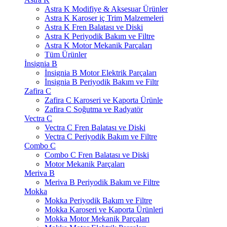
Astra K Modifiye & Aksesuar Ürünler
Astra K Karoser iç Trim Malzemeleri
Astra K Fren Balatası ve Diski
Astra K Periyodik Bakım ve Filtre
Astra K Motor Mekanik Parçaları
Tüm Ürünler
İnsignia B
İnsignia B Motor Elektrik Parçaları
İnsignia B Periyodik Bakım ve Filtr
Zafira C
Zafira C Karoseri ve Kaporta Ürünle
Zafira C Soğutma ve Radyatör
Vectra C
Vectra C Fren Balatası ve Diski
Vectra C Periyodik Bakım ve Filtre
Combo C
Combo C Fren Balatası ve Diski
Motor Mekanik Parçaları
Meriva B
Meriva B Periyodik Bakım ve Filtre
Mokka
Mokka Periyodik Bakım ve Filtre
Mokka Karoseri ve Kaporta Ürünleri
Mokka Motor Mekanik Parçaları