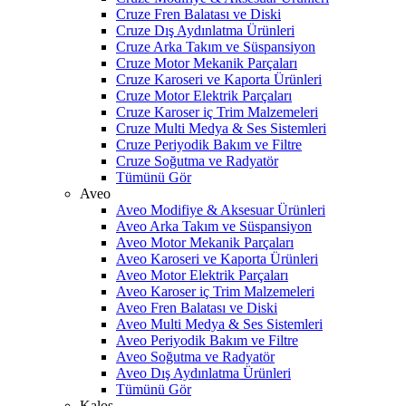
Cruze Fren Balatası ve Diski
Cruze Dış Aydınlatma Ürünleri
Cruze Arka Takım ve Süspansiyon
Cruze Motor Mekanik Parçaları
Cruze Karoseri ve Kaporta Ürünleri
Cruze Motor Elektrik Parçaları
Cruze Karoser iç Trim Malzemeleri
Cruze Multi Medya & Ses Sistemleri
Cruze Periyodik Bakım ve Filtre
Cruze Soğutma ve Radyatör
Tümünü Gör
Aveo
Aveo Modifiye & Aksesuar Ürünleri
Aveo Arka Takım ve Süspansiyon
Aveo Motor Mekanik Parçaları
Aveo Karoseri ve Kaporta Ürünleri
Aveo Motor Elektrik Parçaları
Aveo Karoser iç Trim Malzemeleri
Aveo Fren Balatası ve Diski
Aveo Multi Medya & Ses Sistemleri
Aveo Periyodik Bakım ve Filtre
Aveo Soğutma ve Radyatör
Aveo Dış Aydınlatma Ürünleri
Tümünü Gör
Kalos