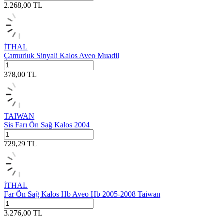
2.268,00
TL
İTHAL
Çamurluk Sinyali Kalos Aveo Muadil
378,00
TL
TAIWAN
Sis Farı Ön Sağ Kalos 2004
729,29
TL
İTHAL
Far Ön Sağ Kalos Hb Aveo Hb 2005-2008 Taiwan
3.276,00
TL