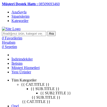
Müşteri Destek Hattı :
08509693460
AnaSayfa
Siparişlerim
Kategoriler
Ara
0
Favorilerim
Hesabım
0
Sepetim
İndirimdekiler
İletişim
Müşteri Hizmetleri
Yeni Ürünler
Tüm Kategoriler
{{ CAT.TITLE }}
{{ SUB.TITLE }}
{{ SUB2.TITLE }}
{{ SUB.TITLE }}
{{ CAT.TITLE }}
Opel