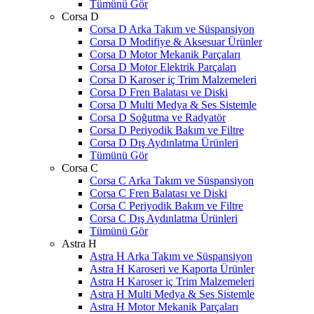
Tümünü Gör
Corsa D
Corsa D Arka Takım ve Süspansiyon
Corsa D Modifiye & Aksesuar Ürünler
Corsa D Motor Mekanik Parçaları
Corsa D Motor Elektrik Parçaları
Corsa D Karoser iç Trim Malzemeleri
Corsa D Fren Balatası ve Diski
Corsa D Multi Medya & Ses Sistemle
Corsa D Soğutma ve Radyatör
Corsa D Periyodik Bakım ve Filtre
Corsa D Dış Aydınlatma Ürünleri
Tümünü Gör
Corsa C
Corsa C Arka Takım ve Süspansiyon
Corsa C Fren Balatası ve Diski
Corsa C Periyodik Bakım ve Filtre
Corsa C Dış Aydınlatma Ürünleri
Tümünü Gör
Astra H
Astra H Arka Takım ve Süspansiyon
Astra H Karoseri ve Kaporta Ürünler
Astra H Karoser iç Trim Malzemeleri
Astra H Multi Medya & Ses Sistemle
Astra H Motor Mekanik Parçaları