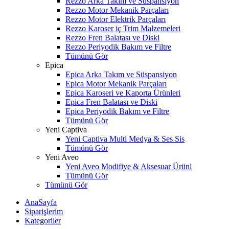
Rezzo Arka Takım ve Süspansiyon
Rezzo Motor Mekanik Parçaları
Rezzo Motor Elektrik Parçaları
Rezzo Karoser iç Trim Malzemeleri
Rezzo Fren Balatası ve Diski
Rezzo Periyodik Bakım ve Filtre
Tümünü Gör
Epica
Epica Arka Takım ve Süspansiyon
Epica Motor Mekanik Parçaları
Epica Karoseri ve Kaporta Ürünleri
Epica Fren Balatası ve Diski
Epica Periyodik Bakım ve Filtre
Tümünü Gör
Yeni Captiva
Yeni Captiva Multi Medya & Ses Sis
Tümünü Gör
Yeni Aveo
Yeni Aveo Modifiye & Aksesuar Ürünl
Tümünü Gör
Tümünü Gör
AnaSayfa
Siparişlerim
Kategoriler