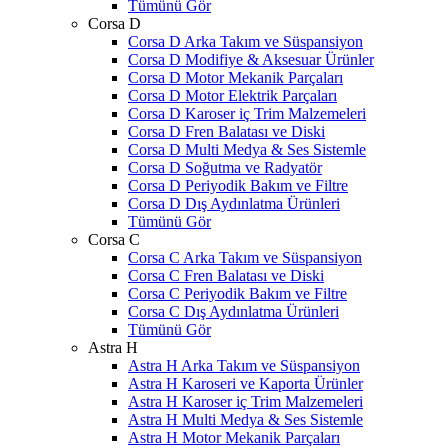
Tümünü Gör
Corsa D
Corsa D Arka Takım ve Süspansiyon
Corsa D Modifiye & Aksesuar Ürünler
Corsa D Motor Mekanik Parçaları
Corsa D Motor Elektrik Parçaları
Corsa D Karoser iç Trim Malzemeleri
Corsa D Fren Balatası ve Diski
Corsa D Multi Medya & Ses Sistemle
Corsa D Soğutma ve Radyatör
Corsa D Periyodik Bakım ve Filtre
Corsa D Dış Aydınlatma Ürünleri
Tümünü Gör
Corsa C
Corsa C Arka Takım ve Süspansiyon
Corsa C Fren Balatası ve Diski
Corsa C Periyodik Bakım ve Filtre
Corsa C Dış Aydınlatma Ürünleri
Tümünü Gör
Astra H
Astra H Arka Takım ve Süspansiyon
Astra H Karoseri ve Kaporta Ürünler
Astra H Karoser iç Trim Malzemeleri
Astra H Multi Medya & Ses Sistemle
Astra H Motor Mekanik Parçaları