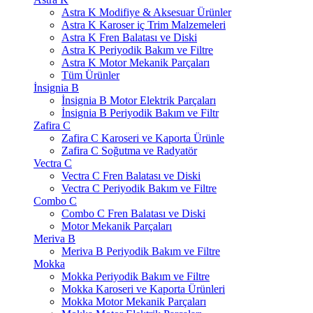
Astra K Modifiye & Aksesuar Ürünler
Astra K Karoser iç Trim Malzemeleri
Astra K Fren Balatası ve Diski
Astra K Periyodik Bakım ve Filtre
Astra K Motor Mekanik Parçaları
Tüm Ürünler
İnsignia B
İnsignia B Motor Elektrik Parçaları
İnsignia B Periyodik Bakım ve Filtr
Zafira C
Zafira C Karoseri ve Kaporta Ürünle
Zafira C Soğutma ve Radyatör
Vectra C
Vectra C Fren Balatası ve Diski
Vectra C Periyodik Bakım ve Filtre
Combo C
Combo C Fren Balatası ve Diski
Motor Mekanik Parçaları
Meriva B
Meriva B Periyodik Bakım ve Filtre
Mokka
Mokka Periyodik Bakım ve Filtre
Mokka Karoseri ve Kaporta Ürünleri
Mokka Motor Mekanik Parçaları