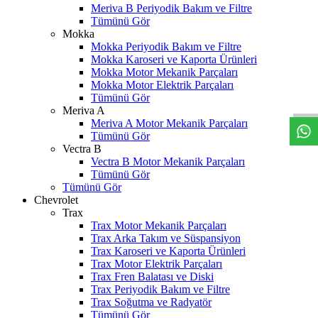
Meriva B Periyodik Bakım ve Filtre
Tümünü Gör
Mokka
Mokka Periyodik Bakım ve Filtre
Mokka Karoseri ve Kaporta Ürünleri
Mokka Motor Mekanik Parçaları
W
h
t
s
a
p
p
D
e
s
t
e
H
a
t
t
Mokka Motor Elektrik Parçaları
Tümünü Gör
Meriva A
Meriva A Motor Mekanik Parçaları
Tümünü Gör
Vectra B
Vectra B Motor Mekanik Parçaları
Tümünü Gör
Tümünü Gör
Chevrolet
Trax
Trax Motor Mekanik Parçaları
Trax Arka Takım ve Süspansiyon
Trax Karoseri ve Kaporta Ürünleri
Trax Motor Elektrik Parçaları
Trax Fren Balatası ve Diski
Trax Periyodik Bakım ve Filtre
Trax Soğutma ve Radyatör
Tümünü Gör