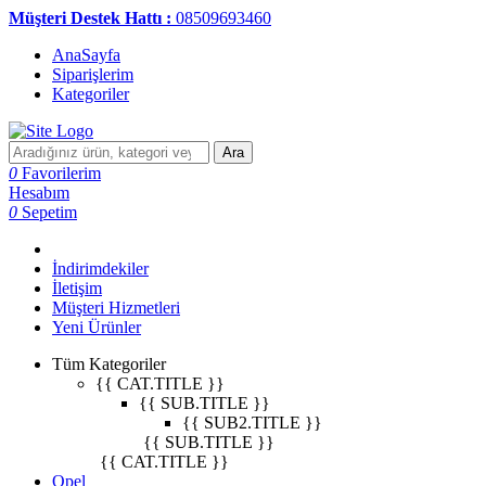
Müşteri Destek Hattı :
08509693460
AnaSayfa
Siparişlerim
Kategoriler
Ara
0
Favorilerim
Hesabım
0
Sepetim
İndirimdekiler
İletişim
Müşteri Hizmetleri
Yeni Ürünler
Tüm Kategoriler
{{ CAT.TITLE }}
{{ SUB.TITLE }}
{{ SUB2.TITLE }}
{{ SUB.TITLE }}
{{ CAT.TITLE }}
Opel