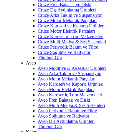
Cruze Fren Balatası ve Diski
Cruze Dış Aydınlatma Ürünleri
Cruze Arka Takım ve Süspansiyon
Cruze Motor Mekanik Parçaları
Cruze Karoseri ve Kaporta Ürünleri
Cruze Motor Elektrik Parçaları
Cruze Karoser iç Trim Malzemeleri
Cruze Multi Medya & Ses Sistemleri
Cruze Periyodik Bakım ve Filtre
Cruze Soğutma ve Radyatör
Tümünü Gör
Aveo
Aveo Modifiye & Aksesuar Ürünleri
Aveo Arka Takım ve Süspansiyon
Aveo Motor Mekanik Parçaları
Aveo Karoseri ve Kaporta Ürünleri
Aveo Motor Elektrik Parçaları
Aveo Karoser iç Trim Malzemeleri
Aveo Fren Balatası ve Diski
Aveo Multi Medya & Ses Sistemleri
Aveo Periyodik Bakım ve Filtre
Aveo Soğutma ve Radyatör
Aveo Dış Aydınlatma Ürünleri
Tümünü Gör
Kalos