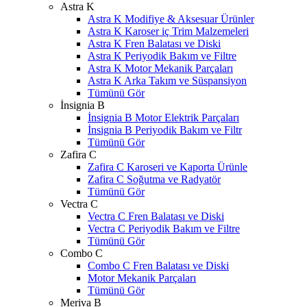
Astra K
Astra K Modifiye & Aksesuar Ürünler
Astra K Karoser iç Trim Malzemeleri
Astra K Fren Balatası ve Diski
Astra K Periyodik Bakım ve Filtre
Astra K Motor Mekanik Parçaları
Astra K Arka Takım ve Süspansiyon
Tümünü Gör
İnsignia B
İnsignia B Motor Elektrik Parçaları
İnsignia B Periyodik Bakım ve Filtr
Tümünü Gör
Zafira C
Zafira C Karoseri ve Kaporta Ürünle
Zafira C Soğutma ve Radyatör
Tümünü Gör
Vectra C
Vectra C Fren Balatası ve Diski
Vectra C Periyodik Bakım ve Filtre
Tümünü Gör
Combo C
Combo C Fren Balatası ve Diski
Motor Mekanik Parçaları
Tümünü Gör
Meriva B