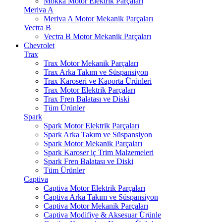
Mokka Motor Elektrik Parçaları
Meriva A
Meriva A Motor Mekanik Parçaları
Vectra B
Vectra B Motor Mekanik Parçaları
Chevrolet
Trax
Trax Motor Mekanik Parçaları
Trax Arka Takım ve Süspansiyon
Trax Karoseri ve Kaporta Ürünleri
Trax Motor Elektrik Parçaları
Trax Fren Balatası ve Diski
Tüm Ürünler
Spark
Spark Motor Elektrik Parçaları
Spark Arka Takım ve Süspansiyon
Spark Motor Mekanik Parçaları
Spark Karoser iç Trim Malzemeleri
Spark Fren Balatası ve Diski
Tüm Ürünler
Captiva
Captiva Motor Elektrik Parçaları
Captiva Arka Takım ve Süspansiyon
Captiva Motor Mekanik Parçaları
Captiva Modifiye & Aksesuar Ürünle