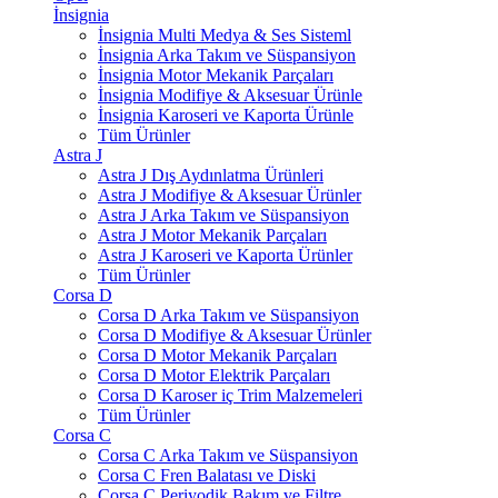
İnsignia
İnsignia Multi Medya & Ses Sisteml
İnsignia Arka Takım ve Süspansiyon
İnsignia Motor Mekanik Parçaları
İnsignia Modifiye & Aksesuar Ürünle
İnsignia Karoseri ve Kaporta Ürünle
Tüm Ürünler
Astra J
Astra J Dış Aydınlatma Ürünleri
Astra J Modifiye & Aksesuar Ürünler
Astra J Arka Takım ve Süspansiyon
Astra J Motor Mekanik Parçaları
Astra J Karoseri ve Kaporta Ürünler
Tüm Ürünler
Corsa D
Corsa D Arka Takım ve Süspansiyon
Corsa D Modifiye & Aksesuar Ürünler
Corsa D Motor Mekanik Parçaları
Corsa D Motor Elektrik Parçaları
Corsa D Karoser iç Trim Malzemeleri
Tüm Ürünler
Corsa C
Corsa C Arka Takım ve Süspansiyon
Corsa C Fren Balatası ve Diski
Corsa C Periyodik Bakım ve Filtre