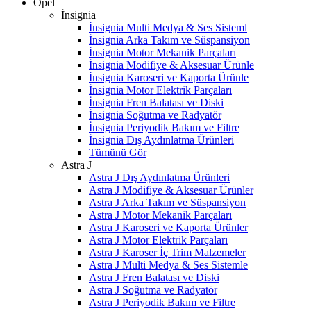
Opel
İnsignia
İnsignia Multi Medya & Ses Sisteml
İnsignia Arka Takım ve Süspansiyon
İnsignia Motor Mekanik Parçaları
İnsignia Modifiye & Aksesuar Ürünle
İnsignia Karoseri ve Kaporta Ürünle
İnsignia Motor Elektrik Parçaları
İnsignia Fren Balatası ve Diski
İnsignia Soğutma ve Radyatör
İnsignia Periyodik Bakım ve Filtre
İnsignia Dış Aydınlatma Ürünleri
Tümünü Gör
Astra J
Astra J Dış Aydınlatma Ürünleri
Astra J Modifiye & Aksesuar Ürünler
Astra J Arka Takım ve Süspansiyon
Astra J Motor Mekanik Parçaları
Astra J Karoseri ve Kaporta Ürünler
Astra J Motor Elektrik Parçaları
Astra J Karoser İç Trim Malzemeler
Astra J Multi Medya & Ses Sistemle
Astra J Fren Balatası ve Diski
Astra J Soğutma ve Radyatör
Astra J Periyodik Bakım ve Filtre