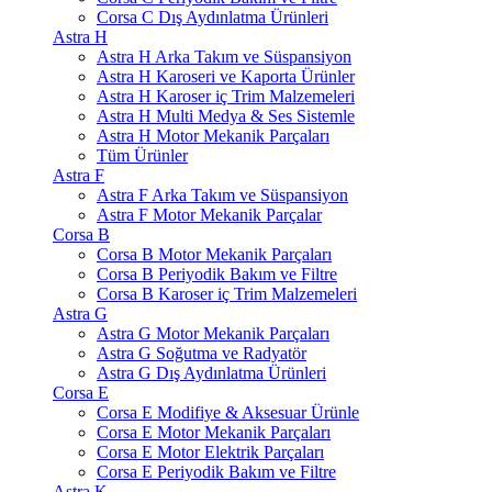
Corsa C Dış Aydınlatma Ürünleri
Astra H
Astra H Arka Takım ve Süspansiyon
Astra H Karoseri ve Kaporta Ürünler
Astra H Karoser iç Trim Malzemeleri
Astra H Multi Medya & Ses Sistemle
Astra H Motor Mekanik Parçaları
Tüm Ürünler
Astra F
Astra F Arka Takım ve Süspansiyon
Astra F Motor Mekanik Parçalar
Corsa B
Corsa B Motor Mekanik Parçaları
Corsa B Periyodik Bakım ve Filtre
Corsa B Karoser iç Trim Malzemeleri
Astra G
Astra G Motor Mekanik Parçaları
Astra G Soğutma ve Radyatör
Astra G Dış Aydınlatma Ürünleri
Corsa E
Corsa E Modifiye & Aksesuar Ürünle
Corsa E Motor Mekanik Parçaları
Corsa E Motor Elektrik Parçaları
Corsa E Periyodik Bakım ve Filtre
Astra K