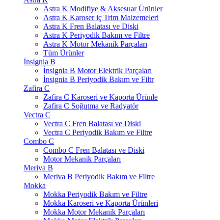
Astra K Modifiye & Aksesuar Ürünler
Astra K Karoser iç Trim Malzemeleri
Astra K Fren Balatası ve Diski
Astra K Periyodik Bakım ve Filtre
Astra K Motor Mekanik Parçaları
Tüm Ürünler
İnsignia B
İnsignia B Motor Elektrik Parçaları
İnsignia B Periyodik Bakım ve Filtr
Zafira C
Zafira C Karoseri ve Kaporta Ürünle
Zafira C Soğutma ve Radyatör
Vectra C
Vectra C Fren Balatası ve Diski
Vectra C Periyodik Bakım ve Filtre
Combo C
Combo C Fren Balatası ve Diski
Motor Mekanik Parçaları
Meriva B
Meriva B Periyodik Bakım ve Filtre
Mokka
Mokka Periyodik Bakım ve Filtre
Mokka Karoseri ve Kaporta Ürünleri
Mokka Motor Mekanik Parçaları