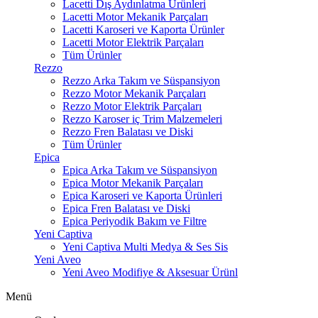
Lacetti Dış Aydınlatma Ürünleri
Lacetti Motor Mekanik Parçaları
Lacetti Karoseri ve Kaporta Ürünler
Lacetti Motor Elektrik Parçaları
Tüm Ürünler
Rezzo
Rezzo Arka Takım ve Süspansiyon
Rezzo Motor Mekanik Parçaları
Rezzo Motor Elektrik Parçaları
Rezzo Karoser iç Trim Malzemeleri
Rezzo Fren Balatası ve Diski
Tüm Ürünler
Epica
Epica Arka Takım ve Süspansiyon
Epica Motor Mekanik Parçaları
Epica Karoseri ve Kaporta Ürünleri
Epica Fren Balatası ve Diski
Epica Periyodik Bakım ve Filtre
Yeni Captiva
Yeni Captiva Multi Medya & Ses Sis
Yeni Aveo
Yeni Aveo Modifiye & Aksesuar Ürünl
Menü