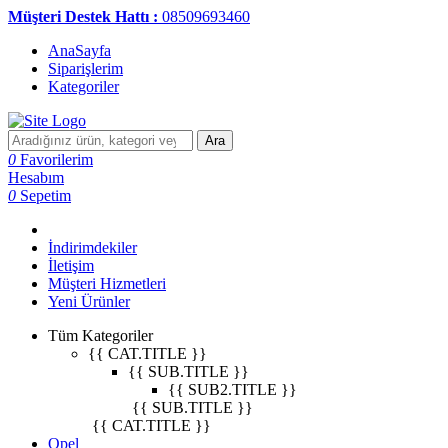
Müşteri Destek Hattı :
08509693460
AnaSayfa
Siparişlerim
Kategoriler
Ara
0
Favorilerim
Hesabım
0
Sepetim
İndirimdekiler
İletişim
Müşteri Hizmetleri
Yeni Ürünler
Tüm Kategoriler
{{ CAT.TITLE }}
{{ SUB.TITLE }}
{{ SUB2.TITLE }}
{{ SUB.TITLE }}
{{ CAT.TITLE }}
Opel