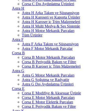
Corsa C Dış Aydınlatma Ürünleri
Astra H
Astra H Arka Takım ve Süspansiyon
Astra H Karoseri ve Kaporta Ürünler
Astra H Karoser iç Trim Malzemeleri
Astra H Multi Medya & Ses Sistemle
Astra H Motor Mekanik Parçaları
Tüm Ürünler
Astra F
Astra F Arka Takım ve Süspansiyon
Astra F Motor Mekanik Parçalar
Corsa B
Corsa B Motor Mekanik Parçaları
Corsa B Periyodik Bakım ve Filtre
Corsa B Karoser iç Trim Malzemeleri
Astra G
Astra G Motor Mekanik Parçaları
Astra G Soğutma ve Radyatör
Astra G Dış Aydınlatma Ürünleri
Corsa E
Corsa E Modifiye & Aksesuar Ürünle
Corsa E Motor Mekanik Parçaları
Corsa E Motor Elektrik Parçaları
Corsa E Periyodik Bakım ve Filtre
Astra K