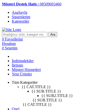
Müşteri Destek Hattı :
08509693460
AnaSayfa
Siparişlerim
Kategoriler
Ara
0
Favorilerim
Hesabım
0
Sepetim
İndirimdekiler
İletişim
Müşteri Hizmetleri
Yeni Ürünler
Tüm Kategoriler
{{ CAT.TITLE }}
{{ SUB.TITLE }}
{{ SUB2.TITLE }}
{{ SUB.TITLE }}
{{ CAT.TITLE }}
Opel