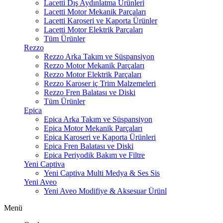
Lacetti Dış Aydınlatma Ürünleri
Lacetti Motor Mekanik Parçaları
Lacetti Karoseri ve Kaporta Ürünler
Lacetti Motor Elektrik Parçaları
Tüm Ürünler
Rezzo
Rezzo Arka Takım ve Süspansiyon
Rezzo Motor Mekanik Parçaları
Rezzo Motor Elektrik Parçaları
Rezzo Karoser iç Trim Malzemeleri
Rezzo Fren Balatası ve Diski
Tüm Ürünler
Epica
Epica Arka Takım ve Süspansiyon
Epica Motor Mekanik Parçaları
Epica Karoseri ve Kaporta Ürünleri
Epica Fren Balatası ve Diski
Epica Periyodik Bakım ve Filtre
Yeni Captiva
Yeni Captiva Multi Medya & Ses Sis
Yeni Aveo
Yeni Aveo Modifiye & Aksesuar Ürünl
Menü