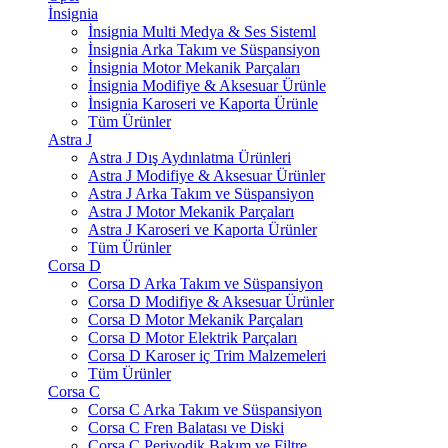
İnsignia
İnsignia Multi Medya & Ses Sisteml
İnsignia Arka Takım ve Süspansiyon
İnsignia Motor Mekanik Parçaları
İnsignia Modifiye & Aksesuar Ürünle
İnsignia Karoseri ve Kaporta Ürünle
Tüm Ürünler
Astra J
Astra J Dış Aydınlatma Ürünleri
Astra J Modifiye & Aksesuar Ürünler
Astra J Arka Takım ve Süspansiyon
Astra J Motor Mekanik Parçaları
Astra J Karoseri ve Kaporta Ürünler
Tüm Ürünler
Corsa D
Corsa D Arka Takım ve Süspansiyon
Corsa D Modifiye & Aksesuar Ürünler
Corsa D Motor Mekanik Parçaları
Corsa D Motor Elektrik Parçaları
Corsa D Karoser iç Trim Malzemeleri
Tüm Ürünler
Corsa C
Corsa C Arka Takım ve Süspansiyon
Corsa C Fren Balatası ve Diski
Corsa C Periyodik Bakım ve Filtre