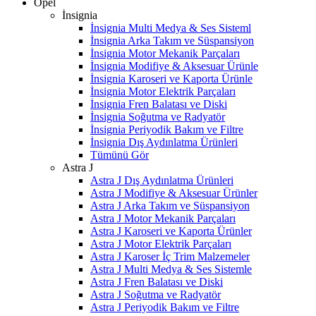
Opel
İnsignia
İnsignia Multi Medya & Ses Sisteml
İnsignia Arka Takım ve Süspansiyon
İnsignia Motor Mekanik Parçaları
İnsignia Modifiye & Aksesuar Ürünle
İnsignia Karoseri ve Kaporta Ürünle
İnsignia Motor Elektrik Parçaları
İnsignia Fren Balatası ve Diski
İnsignia Soğutma ve Radyatör
İnsignia Periyodik Bakım ve Filtre
İnsignia Dış Aydınlatma Ürünleri
Tümünü Gör
Astra J
Astra J Dış Aydınlatma Ürünleri
Astra J Modifiye & Aksesuar Ürünler
Astra J Arka Takım ve Süspansiyon
Astra J Motor Mekanik Parçaları
Astra J Karoseri ve Kaporta Ürünler
Astra J Motor Elektrik Parçaları
Astra J Karoser İç Trim Malzemeler
Astra J Multi Medya & Ses Sistemle
Astra J Fren Balatası ve Diski
Astra J Soğutma ve Radyatör
Astra J Periyodik Bakım ve Filtre