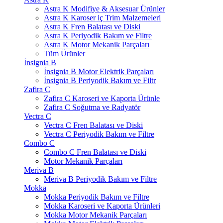
Astra K Modifiye & Aksesuar Ürünler
Astra K Karoser iç Trim Malzemeleri
Astra K Fren Balatası ve Diski
Astra K Periyodik Bakım ve Filtre
Astra K Motor Mekanik Parçaları
Tüm Ürünler
İnsignia B
İnsignia B Motor Elektrik Parçaları
İnsignia B Periyodik Bakım ve Filtr
Zafira C
Zafira C Karoseri ve Kaporta Ürünle
Zafira C Soğutma ve Radyatör
Vectra C
Vectra C Fren Balatası ve Diski
Vectra C Periyodik Bakım ve Filtre
Combo C
Combo C Fren Balatası ve Diski
Motor Mekanik Parçaları
Meriva B
Meriva B Periyodik Bakım ve Filtre
Mokka
Mokka Periyodik Bakım ve Filtre
Mokka Karoseri ve Kaporta Ürünleri
Mokka Motor Mekanik Parçaları