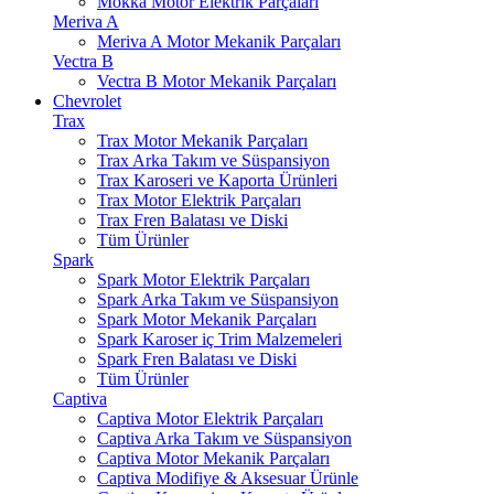
Mokka Motor Elektrik Parçaları
Meriva A
Meriva A Motor Mekanik Parçaları
Vectra B
Vectra B Motor Mekanik Parçaları
Chevrolet
Trax
Trax Motor Mekanik Parçaları
Trax Arka Takım ve Süspansiyon
Trax Karoseri ve Kaporta Ürünleri
Trax Motor Elektrik Parçaları
Trax Fren Balatası ve Diski
Tüm Ürünler
Spark
Spark Motor Elektrik Parçaları
Spark Arka Takım ve Süspansiyon
Spark Motor Mekanik Parçaları
Spark Karoser iç Trim Malzemeleri
Spark Fren Balatası ve Diski
Tüm Ürünler
Captiva
Captiva Motor Elektrik Parçaları
Captiva Arka Takım ve Süspansiyon
Captiva Motor Mekanik Parçaları
Captiva Modifiye & Aksesuar Ürünle