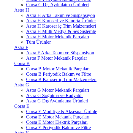
Corsa C Dış Aydınlatma Ürünleri
Astra H
Astra H Arka Takım ve Süspansiyon
Astra H Karoseri ve Kaporta Ürünler
Astra H Karoser iç Trim Malzemeleri
Astra H Multi Medya & Ses Sistemle
Astra H Motor Mekanik Parçaları
Tüm Ürünler
Astra F
Astra F Arka Takım ve Süspansiyon
Astra F Motor Mekanik Parçalar
Corsa B
Corsa B Motor Mekanik Parçaları
Corsa B Periyodik Bakım ve Filtre
Corsa B Karoser iç Trim Malzemeleri
Astra G
Astra G Motor Mekanik Parçaları
Astra G Soğutma ve Radyatör
Astra G Dış Aydınlatma Ürünleri
Corsa E
Corsa E Modifiye & Aksesuar Ürünle
Corsa E Motor Mekanik Parçaları
Corsa E Motor Elektrik Parçaları
Corsa E Periyodik Bakım ve Filtre
Astra K