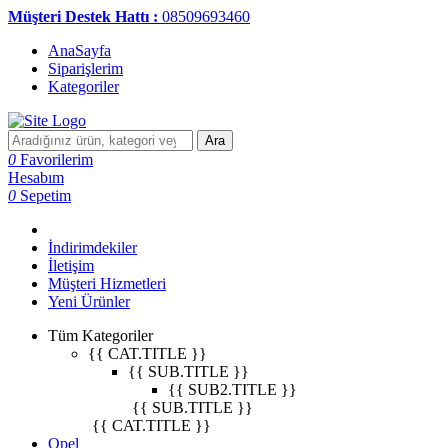
Müşteri Destek Hattı :
08509693460
AnaSayfa
Siparişlerim
Kategoriler
Ara
0
Favorilerim
Hesabım
0
Sepetim
İndirimdekiler
İletişim
Müşteri Hizmetleri
Yeni Ürünler
Tüm Kategoriler
{{ CAT.TITLE }}
{{ SUB.TITLE }}
{{ SUB2.TITLE }}
{{ SUB.TITLE }}
{{ CAT.TITLE }}
Opel