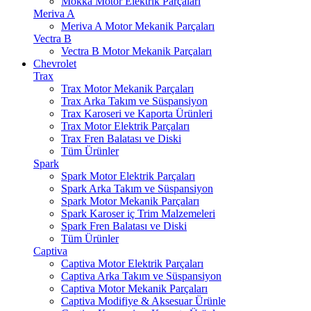
Mokka Motor Elektrik Parçaları
Meriva A
Meriva A Motor Mekanik Parçaları
Vectra B
Vectra B Motor Mekanik Parçaları
Chevrolet
Trax
Trax Motor Mekanik Parçaları
Trax Arka Takım ve Süspansiyon
Trax Karoseri ve Kaporta Ürünleri
Trax Motor Elektrik Parçaları
Trax Fren Balatası ve Diski
Tüm Ürünler
Spark
Spark Motor Elektrik Parçaları
Spark Arka Takım ve Süspansiyon
Spark Motor Mekanik Parçaları
Spark Karoser iç Trim Malzemeleri
Spark Fren Balatası ve Diski
Tüm Ürünler
Captiva
Captiva Motor Elektrik Parçaları
Captiva Arka Takım ve Süspansiyon
Captiva Motor Mekanik Parçaları
Captiva Modifiye & Aksesuar Ürünle