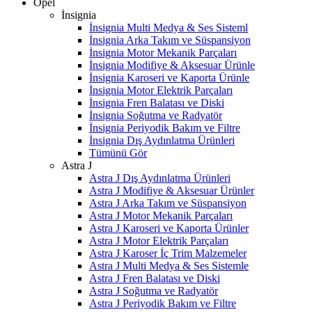
Opel
İnsignia
İnsignia Multi Medya & Ses Sisteml
İnsignia Arka Takım ve Süspansiyon
İnsignia Motor Mekanik Parçaları
İnsignia Modifiye & Aksesuar Ürünle
İnsignia Karoseri ve Kaporta Ürünle
İnsignia Motor Elektrik Parçaları
İnsignia Fren Balatası ve Diski
İnsignia Soğutma ve Radyatör
İnsignia Periyodik Bakım ve Filtre
İnsignia Dış Aydınlatma Ürünleri
Tümünü Gör
Astra J
Astra J Dış Aydınlatma Ürünleri
Astra J Modifiye & Aksesuar Ürünler
Astra J Arka Takım ve Süspansiyon
Astra J Motor Mekanik Parçaları
Astra J Karoseri ve Kaporta Ürünler
Astra J Motor Elektrik Parçaları
Astra J Karoser İç Trim Malzemeler
Astra J Multi Medya & Ses Sistemle
Astra J Fren Balatası ve Diski
Astra J Soğutma ve Radyatör
Astra J Periyodik Bakım ve Filtre