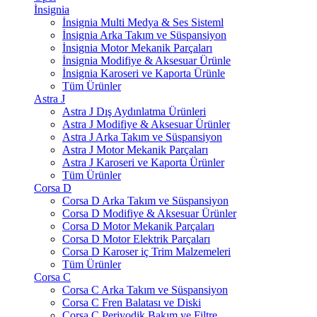
İnsignia
İnsignia Multi Medya & Ses Sisteml
İnsignia Arka Takım ve Süspansiyon
İnsignia Motor Mekanik Parçaları
İnsignia Modifiye & Aksesuar Ürünle
İnsignia Karoseri ve Kaporta Ürünle
Tüm Ürünler
Astra J
Astra J Dış Aydınlatma Ürünleri
Astra J Modifiye & Aksesuar Ürünler
Astra J Arka Takım ve Süspansiyon
Astra J Motor Mekanik Parçaları
Astra J Karoseri ve Kaporta Ürünler
Tüm Ürünler
Corsa D
Corsa D Arka Takım ve Süspansiyon
Corsa D Modifiye & Aksesuar Ürünler
Corsa D Motor Mekanik Parçaları
Corsa D Motor Elektrik Parçaları
Corsa D Karoser iç Trim Malzemeleri
Tüm Ürünler
Corsa C
Corsa C Arka Takım ve Süspansiyon
Corsa C Fren Balatası ve Diski
Corsa C Periyodik Bakım ve Filtre