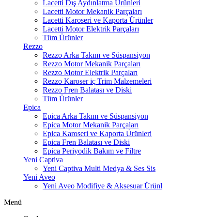
Lacetti Dış Aydınlatma Ürünleri
Lacetti Motor Mekanik Parçaları
Lacetti Karoseri ve Kaporta Ürünler
Lacetti Motor Elektrik Parçaları
Tüm Ürünler
Rezzo
Rezzo Arka Takım ve Süspansiyon
Rezzo Motor Mekanik Parçaları
Rezzo Motor Elektrik Parçaları
Rezzo Karoser iç Trim Malzemeleri
Rezzo Fren Balatası ve Diski
Tüm Ürünler
Epica
Epica Arka Takım ve Süspansiyon
Epica Motor Mekanik Parçaları
Epica Karoseri ve Kaporta Ürünleri
Epica Fren Balatası ve Diski
Epica Periyodik Bakım ve Filtre
Yeni Captiva
Yeni Captiva Multi Medya & Ses Sis
Yeni Aveo
Yeni Aveo Modifiye & Aksesuar Ürünl
Menü