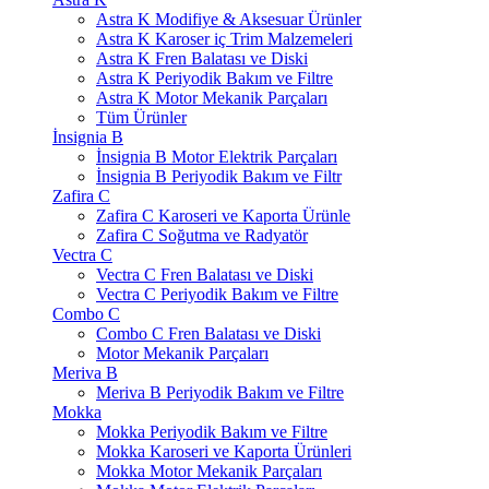
Astra K Modifiye & Aksesuar Ürünler
Astra K Karoser iç Trim Malzemeleri
Astra K Fren Balatası ve Diski
Astra K Periyodik Bakım ve Filtre
Astra K Motor Mekanik Parçaları
Tüm Ürünler
İnsignia B
İnsignia B Motor Elektrik Parçaları
İnsignia B Periyodik Bakım ve Filtr
Zafira C
Zafira C Karoseri ve Kaporta Ürünle
Zafira C Soğutma ve Radyatör
Vectra C
Vectra C Fren Balatası ve Diski
Vectra C Periyodik Bakım ve Filtre
Combo C
Combo C Fren Balatası ve Diski
Motor Mekanik Parçaları
Meriva B
Meriva B Periyodik Bakım ve Filtre
Mokka
Mokka Periyodik Bakım ve Filtre
Mokka Karoseri ve Kaporta Ürünleri
Mokka Motor Mekanik Parçaları