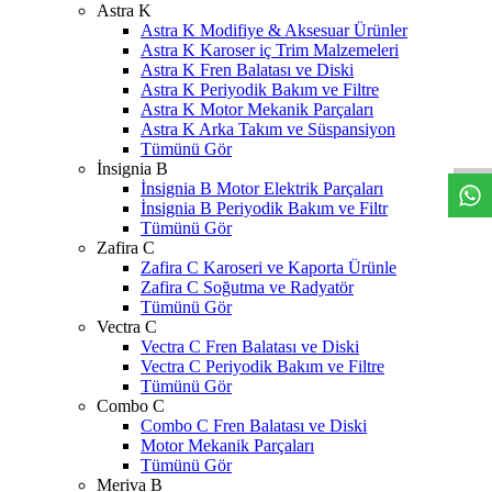
Astra K
Astra K Modifiye & Aksesuar Ürünler
Astra K Karoser iç Trim Malzemeleri
Astra K Fren Balatası ve Diski
Astra K Periyodik Bakım ve Filtre
W
h
t
s
a
p
p
D
e
s
t
e
H
a
t
t
Astra K Motor Mekanik Parçaları
Astra K Arka Takım ve Süspansiyon
Tümünü Gör
İnsignia B
İnsignia B Motor Elektrik Parçaları
İnsignia B Periyodik Bakım ve Filtr
Tümünü Gör
Zafira C
Zafira C Karoseri ve Kaporta Ürünle
Zafira C Soğutma ve Radyatör
Tümünü Gör
Vectra C
Vectra C Fren Balatası ve Diski
Vectra C Periyodik Bakım ve Filtre
Tümünü Gör
Combo C
Combo C Fren Balatası ve Diski
Motor Mekanik Parçaları
Tümünü Gör
Meriva B