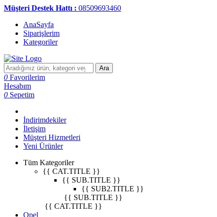
Müşteri Destek Hattı :
08509693460
AnaSayfa
Siparişlerim
Kategoriler
Ara
0
Favorilerim
Hesabım
0
Sepetim
İndirimdekiler
İletişim
Müşteri Hizmetleri
Yeni Ürünler
Tüm Kategoriler
{{ CAT.TITLE }}
{{ SUB.TITLE }}
{{ SUB2.TITLE }}
{{ SUB.TITLE }}
{{ CAT.TITLE }}
Opel