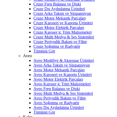
Cruze Fren Balatası ve Diski
Cruze Dış Aydınlatma Ürünleri
Cruze Arka Takım ve Süspansiyon
Cruze Motor Mekanik Parçaları
Cruze Karoseri ve Kaporta Ürünleri
Cruze Motor Elektrik Parçaları
Cruze Karoser iç Trim Malzemeleri
Cruze Multi Medya & Ses Sistemleri
Cruze Periyodik Bakım ve Filtre
Cruze Soğutma ve Radyatör
Tümünü Gör
Aveo
Aveo Modifiye & Aksesuar Ürünleri
Aveo Arka Takım ve Süspansiyon
Aveo Motor Mekanik Parçaları
Aveo Karoseri ve Kaporta Ürünleri
Aveo Motor Elektrik Parçaları
Aveo Karoser iç Trim Malzemeleri
Aveo Fren Balatası ve Diski
Aveo Multi Medya & Ses Sistemleri
Aveo Periyodik Bakım ve Filtre
Aveo Soğutma ve Radyatör
Aveo Dış Aydınlatma Ürünleri
Tümünü Gör
Kalos