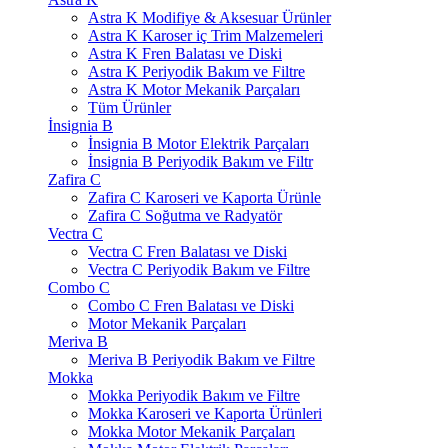
Astra K Modifiye & Aksesuar Ürünler
Astra K Karoser iç Trim Malzemeleri
Astra K Fren Balatası ve Diski
Astra K Periyodik Bakım ve Filtre
Astra K Motor Mekanik Parçaları
Tüm Ürünler
İnsignia B
İnsignia B Motor Elektrik Parçaları
İnsignia B Periyodik Bakım ve Filtr
Zafira C
Zafira C Karoseri ve Kaporta Ürünle
Zafira C Soğutma ve Radyatör
Vectra C
Vectra C Fren Balatası ve Diski
Vectra C Periyodik Bakım ve Filtre
Combo C
Combo C Fren Balatası ve Diski
Motor Mekanik Parçaları
Meriva B
Meriva B Periyodik Bakım ve Filtre
Mokka
Mokka Periyodik Bakım ve Filtre
Mokka Karoseri ve Kaporta Ürünleri
Mokka Motor Mekanik Parçaları