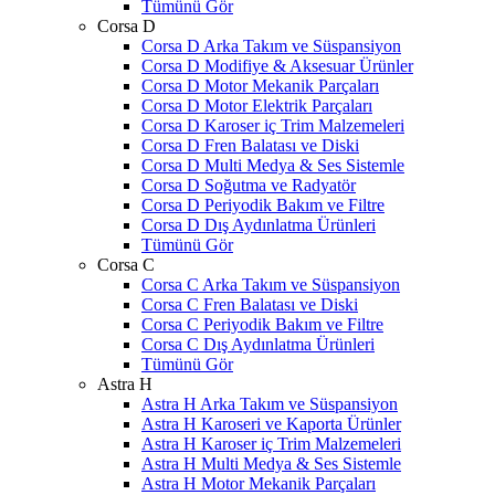
Tümünü Gör
Corsa D
Corsa D Arka Takım ve Süspansiyon
Corsa D Modifiye & Aksesuar Ürünler
Corsa D Motor Mekanik Parçaları
Corsa D Motor Elektrik Parçaları
Corsa D Karoser iç Trim Malzemeleri
Corsa D Fren Balatası ve Diski
Corsa D Multi Medya & Ses Sistemle
Corsa D Soğutma ve Radyatör
Corsa D Periyodik Bakım ve Filtre
Corsa D Dış Aydınlatma Ürünleri
Tümünü Gör
Corsa C
Corsa C Arka Takım ve Süspansiyon
Corsa C Fren Balatası ve Diski
Corsa C Periyodik Bakım ve Filtre
Corsa C Dış Aydınlatma Ürünleri
Tümünü Gör
Astra H
Astra H Arka Takım ve Süspansiyon
Astra H Karoseri ve Kaporta Ürünler
Astra H Karoser iç Trim Malzemeleri
Astra H Multi Medya & Ses Sistemle
Astra H Motor Mekanik Parçaları